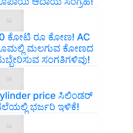
ೂಪಾಯಿ ಆದಾಯ ಸಂಗ್ರಹ!
0 ಕೋಟಿ ರೂ ಕೋಣ! AC
ೂಮಲ್ಲಿ ಮಲಗುವ ಕೋಣದ
ುಬ್ಬೇರಿಸುವ ಸಂಗತಿಗಳಿವು!
ylinder price ಸಿಲಿಂಡರ್‌
ೆಲೆಯಲ್ಲಿ ಭರ್ಜರಿ ಇಳಿಕೆ!