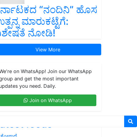
ರ್ನಾಟಕದ “ನಂದಿನಿ” ಹೊಸ
ತ್ಪನ್ನ ಮಾರುಕಟ್ಟೆಗೆ:
ಿಶೇಷತೆ ನೋಡಿ!
View More
We're on WhatsApp! Join our WhatsApp
group and get the most important
updates you need. Daily.
Join on WhatsApp
atest feeds
ಶೋಗಾಥೆ