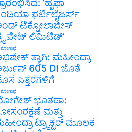
್ರಾರಂಭಿಸಿದೆ: ‘ಹೈಫಾ
ಂಡಿಯಾ ಫರ್ಟಿಲೈಜರ್ಸ್
ಂಡ್ ಟೆಕ್ನೋಲಾಜೀಸ್
್ರೈವೇಟ್ ಲಿಮಿಟೆಡ್’
ಶೋಗಾಥೆ
ಭಿಷೇಕ್ ತ್ಯಾಗಿ: ಮಹೀಂದ್ರಾ
ರ್ಜುನ್ 605 DI ಜೊತೆ
ೊಸ ಎತ್ತರಗಳಿಗೆ
ಶೋಗಾಥೆ
ೋಗೇಶ್ ಭೂತಡಾ:
ೋಸಂರಕ್ಷಣೆ ಮತ್ತು
ಹೀಂದ್ರಾ ಟ್ರ್ಯಾಕ್ಟರ್ ಮೂಲಕ