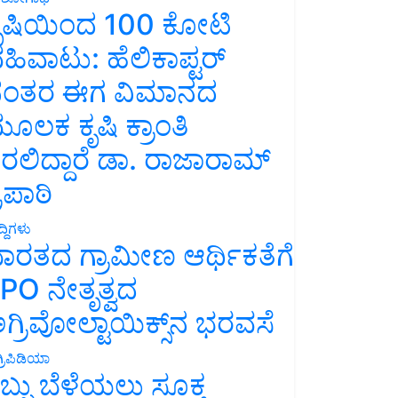
ೃಷಿಯಿಂದ 100 ಕೋಟಿ
ಹಿವಾಟು: ಹೆಲಿಕಾಪ್ಟರ್
ಂತರ ಈಗ ವಿಮಾನದ
ೂಲಕ ಕೃಷಿ ಕ್ರಾಂತಿ
ರಲಿದ್ದಾರೆ ಡಾ. ರಾಜಾರಾಮ್
್ರಿಪಾಠಿ
್ದಿಗಳು
ಾರತದ ಗ್ರಾಮೀಣ ಆರ್ಥಿಕತೆಗೆ
PO ನೇತೃತ್ವದ
ಗ್ರಿವೋಲ್ಟಾಯಿಕ್ಸ್‌ನ ಭರವಸೆ
್ರಿಪಿಡಿಯಾ
ಬ್ಬು ಬೆಳೆಯಲು ಸೂಕ್ತ