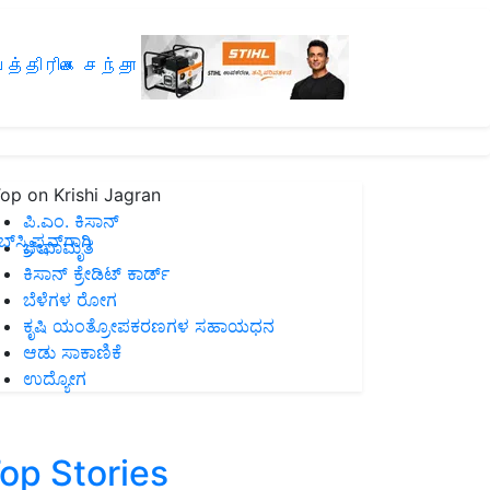
த்திரிகை சந்தா
op on Krishi Jagran
ಪಿ.ಎಂ. ಕಿಸಾನ್
ಸ್ಕ್ರಿಪ್ಷನ್‌ಗಾಗಿ
ಜೀವಾಮೃತ
ಕಿಸಾನ್ ಕ್ರೇಡಿಟ್ ಕಾರ್ಡ್
ಬೆಳೆಗಳ ರೋಗ
ಕೃಷಿ ಯಂತ್ರೋಪಕರಣಗಳ ಸಹಾಯಧನ
ಆಡು ಸಾಕಾಣಿಕೆ
ಉದ್ಯೋಗ
op Stories