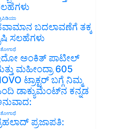
ಲಹೆಗಳು
್ರಿಪಿಡಿಯಾ
ವಾಮಾನ ಬದಲಾವಣೆಗೆ ತಕ್ಕ
ೃಷಿ ಸಲಹೆಗಳು
ಶೋಗಾಥೆ
ದೋ ಅಂಕಿತ್ ಪಾಟೀಲ್
ತ್ತು ಮಹೀಂದ್ರಾ 605
OVO ಟ್ರಾಕ್ಟರ್ ಬಗ್ಗೆ ನಿಮ್ಮ
ಿಂದಿ ಡಾಕ್ಯುಮೆಂಟ್‌ನ ಕನ್ನಡ
ನುವಾದ:
ಶೋಗಾಥೆ
್ರಹಲಾದ್ ಪ್ರಜಾಪತಿ: