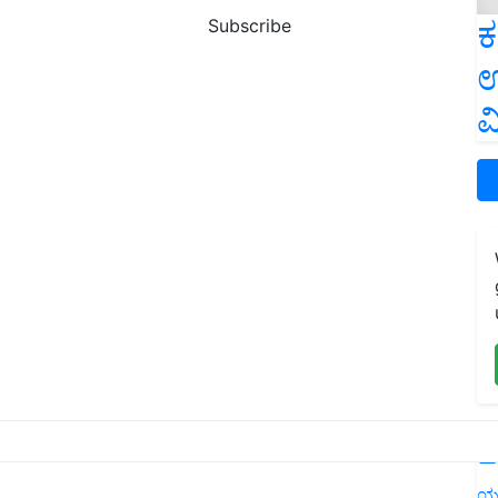
ಕ
Subscribe
ಉ
ವ
L
ಯ