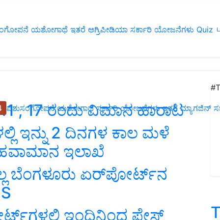
ಂಗೋಪನೆ
ಯಶೋಗಾಥೆ
ಇತರೆ
ಅಗ್ರಿಪೀಡಿಯಾ
ಸರ್ಕಾರಿ ಯೋಜನೆಗಳು
Quiz
ப
#T
 11 , 17 ರಂದು ವಿಮಾನ ಹಾರಾಟ
4
ಪಶುಸಂಗೋಪನೆ
ಯಶೋಗಾಥೆ
ಸರ್ಕಾರಿ ಯೋಜನೆಗಳು
ಇತರೆ
ಮ್ಯಾಗಜಿನ್‌ ಸಬ್‌
ಲಿ ಇನ್ನು 2 ದಿನಗಳ ಕಾಲ ಮಳೆ
-ಹವಾಮಾನ ಇಲಾಖೆ
ಲ್ಲ ಬೆಂಗಳೂರು ಏರ್‌ಪೋರ್ಟ್‌ನ
OS
T
್ಟ್‌ಗಳಲ್ಲಿ ಇಂದಿನಿಂದ ಫೇಸ್‌