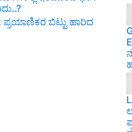
ನಿದು..?
 ಪ್ರಯಾಣಿಕರ ಬಿಟ್ಟು ಹಾರಿದ
G
E
ನ
ಹ
L
ಲ
ಪ