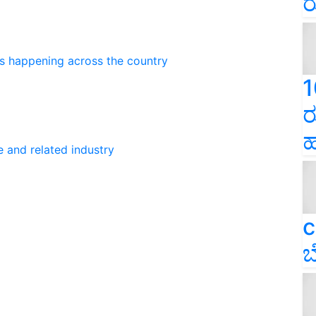
ರ
ns happening across the country
1
ರ
ಹ
e and related industry
c
ಬ