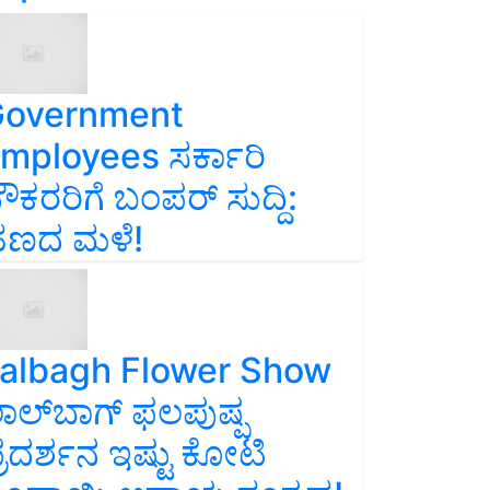
overnment
mployees ಸರ್ಕಾರಿ
ೌಕರರಿಗೆ ಬಂಪರ್‌ ಸುದ್ದಿ:
ಣದ ಮಳೆ!
albagh Flower Show
ಾಲ್‌ಬಾಗ್ ಫಲಪುಷ್ಪ
್ರದರ್ಶನ ಇಷ್ಟು ಕೋಟಿ