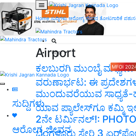
Home
ಸುದ್ದಿಗಳು
ಆರೋಗ್ಯ ಜೀವನ
ತೋಟಗಾರಿಕೆ
ಪಶುಸ
Airport
ಕನ್ನಡ
ಕಲಬುರಗಿ ಮುಂಬೈ ಮಧ್ಯೆ ನ.
MFOI 202
ವರುಣಾರ್ಭಟ: ಈ ಪ್ರದೇಶಗಳಲ್
ಮುಂದುವರೆಯುವ ಸಾಧ್ಯತೆ
ಸುದ್ದಿಗಳು
ಯಾವ ಪ್ಯಾಲೇಸ್‌ಗೂ ಕಮ್ಮಿ ಇ
2ನೇ ಟರ್ಮಿನಲ್‌!: PHOT
ಆರೋಗ್ಯ ಜೀವನ
ಬೆಂಗಳೂರು ಸೇರಿ 3 ಏರ್‌ಪೋರ