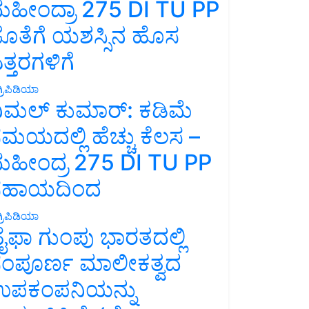
ಹೀಂದ್ರಾ 275 DI TU PP
ೊತೆಗೆ ಯಶಸ್ಸಿನ ಹೊಸ
ತ್ತರಗಳಿಗೆ
್ರಿಪಿಡಿಯಾ
ಿಮಲ್ ಕುಮಾರ್: ಕಡಿಮೆ
ಮಯದಲ್ಲಿ ಹೆಚ್ಚು ಕೆಲಸ –
ಹೀಂದ್ರ 275 DI TU PP
ಸಹಾಯದಿಂದ
್ರಿಪಿಡಿಯಾ
ೈಫಾ ಗುಂಪು ಭಾರತದಲ್ಲಿ
ಂಪೂರ್ಣ ಮಾಲೀಕತ್ವದ
ಪಕಂಪನಿಯನ್ನು