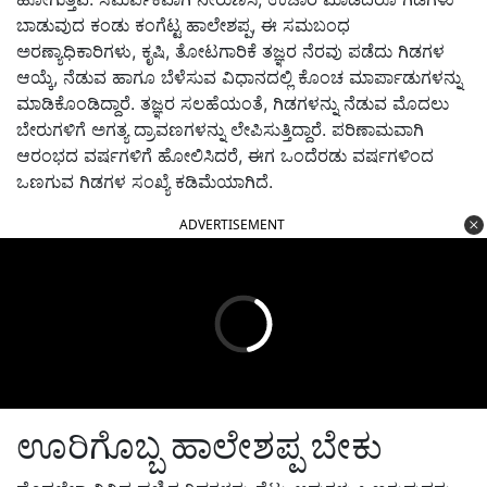
ಬಾಡುವುದ ಕಂಡು ಕಂಗೆಟ್ಟ ಹಾಲೇಶಪ್ಪ, ಈ ಸಮಬಂಧ
ಅರಣ್ಯಾಧಿಕಾರಿಗಳು, ಕೃಷಿ, ತೋಟಗಾರಿಕೆ ತಜ್ಞರ ನೆರವು ಪಡೆದು ಗಿಡಗಳ
ಆಯ್ಕೆ, ನೆಡುವ ಹಾಗೂ ಬೆಳೆಸುವ ವಿಧಾನದಲ್ಲಿ ಕೊಂಚ ಮಾರ್ಪಾಡುಗಳನ್ನು
ಮಾಡಿಕೊಂಡಿದ್ದಾರೆ. ತಜ್ಞರ ಸಲಹೆಯಂತೆ, ಗಿಡಗಳನ್ನು ನೆಡುವ ಮೊದಲು
ಬೇರುಗಳಿಗೆ ಅಗತ್ಯ ದ್ರಾವಣಗಳನ್ನು ಲೇಪಿಸುತ್ತಿದ್ದಾರೆ. ಪರಿಣಾಮವಾಗಿ
ಆರಂಭದ ವರ್ಷಗಳಿಗೆ ಹೋಲಿಸಿದರೆ, ಈಗ ಒಂದೆರಡು ವರ್ಷಗಳಿಂದ
ಒಣಗುವ ಗಿಡಗಳ ಸಂಖ್ಯೆ ಕಡಿಮೆಯಾಗಿದೆ.
ADVERTISEMENT
ಊರಿಗೊಬ್ಬ ಹಾಲೇಶಪ್ಪ ಬೇಕು