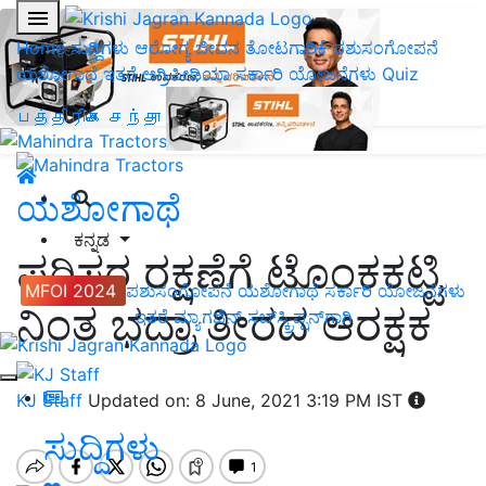
Home
ಸುದ್ದಿಗಳು
ಆರೋಗ್ಯ ಜೀವನ
ತೋಟಗಾರಿಕೆ
ಪಶುಸಂಗೋಪನೆ
ಯಶೋಗಾಥೆ
ಇತರೆ
ಅಗ್ರಿಪೀಡಿಯಾ
ಸರ್ಕಾರಿ ಯೋಜನೆಗಳು
Quiz
பத்திரிகை சந்தா
ಯಶೋಗಾಥೆ
ಕನ್ನಡ
ಪರಿಸರ ರಕ್ಷಣೆಗೆ ಟೊಂಕಕಟ್ಟಿ
MFOI 2024
ಪಶುಸಂಗೋಪನೆ
ಯಶೋಗಾಥೆ
ಸರ್ಕಾರಿ ಯೋಜನೆಗಳು
ನಿಂತ ಭದ್ರಾ ತೀರದ ಆರಕ್ಷಕ
ಇತರೆ
ಮ್ಯಾಗಜಿನ್‌ ಸಬ್‌ಸ್ಕ್ರಿಪ್ಷನ್‌ಗಾಗಿ
KJ Staff
Updated on: 8 June, 2021 3:19 PM IST
ಸುದ್ದಿಗಳು