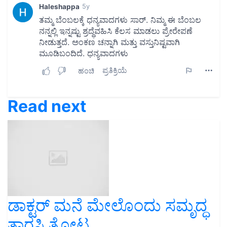
Read next
ಡಾಕ್ಟರ್ ಮನೆ ಮೇಲೊಂದು ಸಮೃದ್ಧ
ತಾರಸಿ ತೋಟ