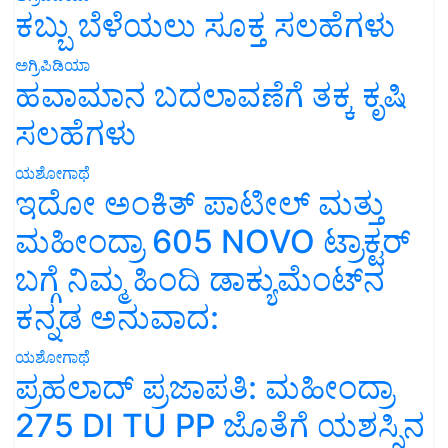
ಕಬ್ಬು ಬೆಳೆಯಲು ಸೂಕ್ತ ಸಲಹೆಗಳು
ಅಗ್ರಿಪಿಡಿಯಾ
ಹವಾಮಾನ ಬದಲಾವಣೆಗೆ ತಕ್ಕ ಕೃಷಿ
ಸಲಹೆಗಳು
ಯಶೋಗಾಥೆ
ಇದೋ ಅಂಕಿತ್ ಪಾಟೀಲ್ ಮತ್ತು
ಮಹೀಂದ್ರಾ 605 NOVO ಟ್ರಾಕ್ಟರ್
ಬಗ್ಗೆ ನಿಮ್ಮ ಹಿಂದಿ ಡಾಕ್ಯುಮೆಂಟ್‌ನ
ಕನ್ನಡ ಅನುವಾದ:
ಯಶೋಗಾಥೆ
ಪ್ರಹಲಾದ್ ಪ್ರಜಾಪತಿ: ಮಹೀಂದ್ರಾ
275 DI TU PP ಜೊತೆಗೆ ಯಶಸ್ಸಿನ