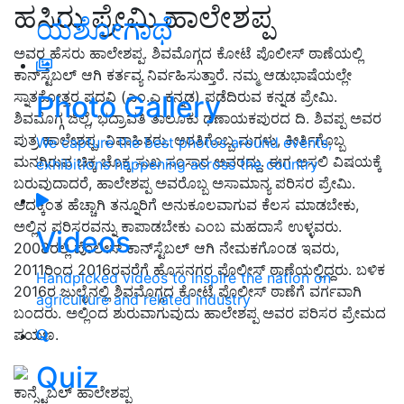
ಹಸಿರು ಪ್ರೇಮಿ ಹಾಲೇಶಪ್ಪ
ಯಶೋಗಾಥೆ
ಅವರ ಹೆಸರು ಹಾಲೇಶಪ್ಪ. ಶಿವಮೊಗ್ಗದ ಕೋಟೆ ಪೊಲೀಸ್ ಠಾಣೆಯಲ್ಲಿ
ಕಾನ್‌ಸ್ಟೆಬಲ್ ಆಗಿ ಕರ್ತವ್ಯ ನಿರ್ವಹಿಸುತ್ತಾರೆ. ನಮ್ಮ ಆಡುಭಾಷೆಯಲ್ಲೇ
ಸ್ನಾತಕೋತ್ತರ ಪದವಿ (ಎಂ.ಎ ಕನ್ನಡ) ಪಡೆದಿರುವ ಕನ್ನಡ ಪ್ರೇಮಿ.
Photo Gallery
ಶಿವಮೊಗ್ಗ ಜಿಲ್ಲೆ, ಭದ್ರಾವತಿ ತಾಲೂಕು ಢಣಾಯಕಪುರದ ದಿ. ಶಿವಪ್ಪ ಅವರ
ಪುತ್ರ ಹಾಲೇಶಪ್ಪ, ವಿವಾಹಿತರು. ಆರತಿಗೊಬ್ಬ ಮಗಳು, ಕೀರ್ತಿಗೊಬ್ಬ
We capture the best photos around events,
ಮನಗಿರುವ ಚಿಕ್ಕ ಚೊಕ್ಕ ಸುಖ ಸಂಸಾರ ಅವರದ್ದು. ಈಗ ಅಸಲಿ ವಿಷಯಕ್ಕೆ
exhibitions happening across the country
ಬರುವುದಾದರೆ, ಹಾಲೇಶಪ್ಪ ಅವರೊಬ್ಬ ಅಸಾಮಾನ್ಯ ಪರಿಸರ ಪ್ರೇಮಿ.
ಅದಕ್ಕಿಂತ ಹೆಚ್ಚಾಗಿ ತನ್ನೂರಿಗೆ ಅನುಕೂಲವಾಗುವ ಕೆಲಸ ಮಾಡಬೇಕು,
ಅಲ್ಲಿನ ಪರಿಸರವನ್ನು ಕಾಪಾಡಬೇಕು ಎಂಬ ಮಹದಾಸೆ ಉಳ್ಳವರು.
Videos
2008ರಲ್ಲಿ ಪೊಲೀಸ್ ಕಾನ್‌ಸ್ಟೆಬಲ್ ಆಗಿ ನೇಮಕಗೊಂಡ ಇವರು,
2011ರಿಂದ 2016ರವರೆಗೆ ಹೊಸನಗರ ಪೊಲೀಸ್ ಠಾಣೆಯಲ್ಲಿದ್ದರು. ಬಳಿಕ
Handpicked videos to inspire the nation on
2016ರ ಜುಲೈನಲ್ಲಿ ಶಿವಮೊಗ್ಗದ ಕೋಟೆ ಪೊಲೀಸ್ ಠಾಣೆಗೆ ವರ್ಗವಾಗಿ
agriculture and related industry
ಬಂದರು. ಅಲ್ಲಿಂದ ಶುರುವಾಗುವುದು ಹಾಲೇಶಪ್ಪ ಅವರ ಪರಿಸರ ಪ್ರೇಮದ
ಪಯಣ.
Quiz
ಕಾನ್ಸ್ಟೆಬಲ್ ಹಾಲೇಶಪ್ಪ