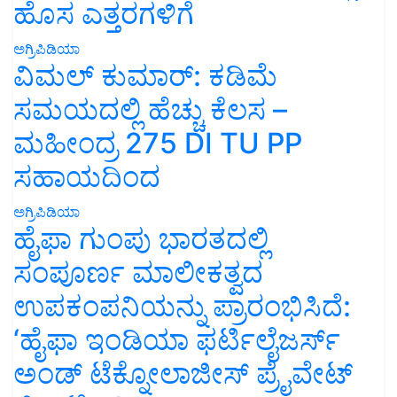
ಹೊಸ ಎತ್ತರಗಳಿಗೆ
ಅಗ್ರಿಪಿಡಿಯಾ
ವಿಮಲ್ ಕುಮಾರ್: ಕಡಿಮೆ
ಸಮಯದಲ್ಲಿ ಹೆಚ್ಚು ಕೆಲಸ –
ಮಹೀಂದ್ರ 275 DI TU PP
ಸಹಾಯದಿಂದ
ಅಗ್ರಿಪಿಡಿಯಾ
ಹೈಫಾ ಗುಂಪು ಭಾರತದಲ್ಲಿ
ಸಂಪೂರ್ಣ ಮಾಲೀಕತ್ವದ
ಉಪಕಂಪನಿಯನ್ನು ಪ್ರಾರಂಭಿಸಿದೆ:
‘ಹೈಫಾ ಇಂಡಿಯಾ ಫರ್ಟಿಲೈಜರ್ಸ್
ಅಂಡ್ ಟೆಕ್ನೋಲಾಜೀಸ್ ಪ್ರೈವೇಟ್