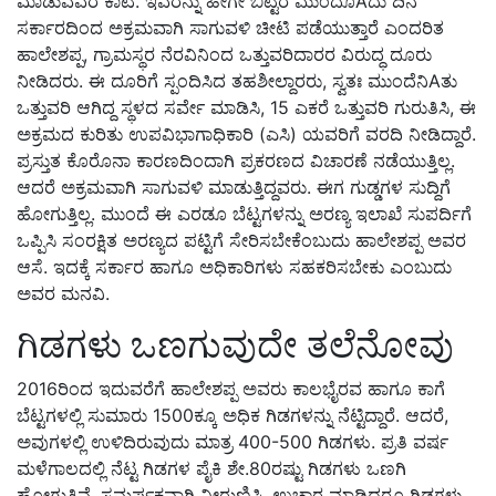
ಮಾಡುವವರ ಕಾಟ. ಇವರನ್ನು ಹೀಗೇ ಬಿಟ್ಟರೆ ಮುಂದೊAದು ದಿನ
ಸರ್ಕಾರದಿಂದ ಅಕ್ರಮವಾಗಿ ಸಾಗುವಳಿ ಚೀಟಿ ಪಡೆಯುತ್ತಾರೆ ಎಂದರಿತ
ಹಾಲೇಶಪ್ಪ, ಗ್ರಾಮಸ್ಥರ ನೆರವಿನಿಂದ ಒತ್ತುವರಿದಾರರ ವಿರುದ್ಧ ದೂರು
ನೀಡಿದರು. ಈ ದೂರಿಗೆ ಸ್ಪಂದಿಸಿದ ತಹಶೀಲ್ದಾರರು, ಸ್ವತಃ ಮುಂದೆನಿAತು
ಒತ್ತುವರಿ ಆಗಿದ್ದ ಸ್ಥಳದ ಸರ್ವೇ ಮಾಡಿಸಿ, 15 ಎಕರೆ ಒತ್ತುವರಿ ಗುರುತಿಸಿ, ಈ
ಅಕ್ರಮದ ಕುರಿತು ಉಪವಿಭಾಗಾಧಿಕಾರಿ (ಎಸಿ) ಯವರಿಗೆ ವರದಿ ನೀಡಿದ್ದಾರೆ.
ಪ್ರಸ್ತುತ ಕೊರೊನಾ ಕಾರಣದಿಂದಾಗಿ ಪ್ರಕರಣದ ವಿಚಾರಣೆ ನಡೆಯುತ್ತಿಲ್ಲ.
ಆದರೆ ಅಕ್ರಮವಾಗಿ ಸಾಗುವಳಿ ಮಾಡುತ್ತಿದ್ದವರು. ಈಗ ಗುಡ್ಡಗಳ ಸುದ್ದಿಗೆ
ಹೋಗುತ್ತಿಲ್ಲ. ಮುಂದೆ ಈ ಎರಡೂ ಬೆಟ್ಟಗಳನ್ನು ಅರಣ್ಯ ಇಲಾಖೆ ಸುಪರ್ದಿಗೆ
ಒಪ್ಪಿಸಿ ಸಂರಕ್ಷಿತ ಅರಣ್ಯದ ಪಟ್ಟಿಗೆ ಸೇರಿಸಬೇಕೆಂಬುದು ಹಾಲೇಶಪ್ಪ ಅವರ
ಆಸೆ. ಇದಕ್ಕೆ ಸರ್ಕಾರ ಹಾಗೂ ಅಧಿಕಾರಿಗಳು ಸಹಕರಿಸಬೇಕು ಎಂಬುದು
ಅವರ ಮನವಿ.
ಗಿಡಗಳು ಒಣಗುವುದೇ ತಲೆನೋವು
2016ರಿಂದ ಇದುವರೆಗೆ ಹಾಲೇಶಪ್ಪ ಅವರು ಕಾಲಭೈರವ ಹಾಗೂ ಕಾಗೆ
ಬೆಟ್ಟಗಳಲ್ಲಿ ಸುಮಾರು 1500ಕ್ಕೂ ಅಧಿಕ ಗಿಡಗಳನ್ನು ನೆಟ್ಟಿದ್ದಾರೆ. ಆದರೆ,
ಅವುಗಳಲ್ಲಿ ಉಳಿದಿರುವುದು ಮಾತ್ರ 400-500 ಗಿಡಗಳು. ಪ್ರತಿ ವರ್ಷ
ಮಳೆಗಾಲದಲ್ಲಿ ನೆಟ್ಟ ಗಿಡಗಳ ಪೈಕಿ ಶೇ.80ರಷ್ಟು ಗಿಡಗಳು ಒಣಗಿ
ಹೋಗುತ್ತಿವೆ. ಸಮರ್ಪಕವಾಗಿ ನೀರುಣಿಸಿ, ಉಚಾರ ಮಾಡಿದರೂ ಗಿಡಗಳು