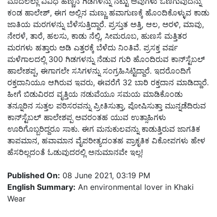
ಮೊದಲೆಲ್ಲಾ ವಿವಿಧ ಹಣ್ಣಿನ ಗಿಡಗಳನ್ನು ನೆಟ್ಟು ಅವುಗಳು ಒಣಗುವುದನ್ನು
ಕಂಡ ಹಾಲೇಶ್, ಈಗ ಅಲ್ಲಿನ ಮಣ್ಣು ಹವಾಗುಣಕ್ಕೆ ಹೊಂದಿಕೊಳ್ಳುವ ಕಾಡು
ಜಾತಿಯ ಮರಗಳನ್ನು ಬೆಳೆಸುತ್ತಿದ್ದಾರೆ. ಪ್ರಸ್ತುತ ಅತ್ತಿ, ಆಲ, ಅರಳಿ, ಮಾವು,
ನೇರಳೆ, ತಾರೆ, ಹಲಸು, ಕಾಡು ನೆಲ್ಲಿ, ಸೀಮರೂಬ, ಹುಣಸೆ ಮತ್ತಿತರ
ಮರಗಳು ಹತ್ತಾರು ಅಡಿ ಎತ್ತರಕ್ಕೆ ಬೆಳೆದು ನಿಂತಿವೆ. ಪ್ರಸಕ್ತ ವರ್ಷ
ಮಳೆಗಾಲದಲ್ಲಿ 300 ಗಿಡಗಳನ್ನು ನೆಡುವ ಗುರಿ ಹೊಂದಿರುವ ಕಾನ್‌ಸ್ಟೆಬಲ್
ಹಾಲೇಶಪ್ಪ, ಈಗಾಗಲೇ ಸಸಿಗಳನ್ನು ಸಂಗ್ರಹಿಸಿಟ್ಟಿದ್ದಾರೆ. ಇದರೊಂದಿಗೆ
ರಕ್ತದಾನಿಯೂ ಆಗಿರುವ ಇವರು, ಈವರೆಗೆ 32 ಬಾರಿ ರಕ್ತದಾನ ಮಾಡಿದ್ದಾರೆ.
ಹೀಗೆ ಬಿಡುವಿರದ ವೃತ್ತಿಯ ನಡುವೆಯೂ ಸಮಯ ಮಾಡಿಕೊಂಡು
ತನ್ನೂರಿನ ಸುತ್ತಲ ಪರಿಸರವನ್ನು ಪ್ರೀತಿಸುತ್ತಾ, ಪೋಷಿಸುತ್ತಾ ಮುನ್ನಡೆದಿರುವ
ಕಾನ್‌ಸ್ಟೆಬಲ್ ಹಾಲೇಶಪ್ಪ ಅವರಂತಹ ಯುವ ಉತ್ಸಾಹಿಗಳು
ಊರಿಗೊಬ್ಬರಿದ್ದರೂ ಸಾಕು. ಈಗ ಮನುಕುಲವನ್ನು ಕಾಡುತ್ತಿರುವ ಜಾಗತಿಕ
ತಾಪಮಾನ, ಹವಾಮಾನ ವೈಪರೀತ್ಯದಂತಹ ಪ್ರಾಕೃತಿಕ ವಿಕೋಪಗಳು ಹೇಳ
ಹೆಸರಿಲ್ಲದಂತೆ ಓಡುವುದರಲ್ಲಿ ಅನುಮಾನವೇ ಇಲ್ಲ!
Published On:
08 June 2021, 03:19 PM
English Summary:
An environmental lover in Khaki
Wear