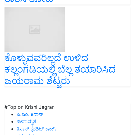
ಕೊಳ್ಳುವವರಿಲ್ಲದೆ ಉಳಿದ
ಕಲ್ಲಂಗಡಿಯಲ್ಲಿ ಬೆಲ್ಲ ತಯಾರಿಸಿದ
ಜಯರಾಮ ಶೆಟ್ಟರು
#Top on Krishi Jagran
ಪಿ.ಎಂ. ಕಿಸಾನ್
ಜೀವಾಮೃತ
ಕಿಸಾನ್ ಕ್ರೇಡಿಟ್ ಕಾರ್ಡ್