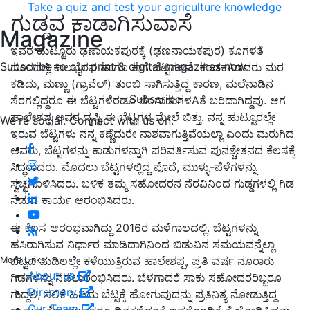
Take a quiz and test your agriculture knowledge
ಗುಡ್ಡವ ಕಾಡಾಗಿಸುವಾಸೆ
Magazine
ಇವರ ಹುಟ್ಟೂರು ಢಣಾಯಕಪುರಕ್ಕೆ (ಢಣನಾಯಕಪುರ) ಕೂಗಳತೆ
Subscribe to our print & digital magazines now
ದೂರದಲ್ಲಿ ಕಾಲಭೈರವ ಹಾಗೂ ಕಾಗೆ ಬೆಟ್ಟಗಳಿವೆ. ಕಂಡಕAಡವರು ಮರ
ಕಡಿದು, ಮಣ್ಣು (ಗ್ರಾವೆಲ್) ತುಂಬಿ ಸಾಗಿಸುತ್ತಿದ್ದ ಕಾರಣ, ಮಲೆನಾಡಿನ
Subscribe
ಸೆರಗಲ್ಲಿದ್ದರೂ ಈ ಬೆಟ್ಟಗಳೆರಡೂ ಬೆಂಗಾಡುಗಳAತೆ ಬರಿದಾಗಿದ್ದವು. ಆಗ
ಹಾಲೇಶಪ್ಪ ಅವರ ದೃಷ್ಟಿ ಈ ಬೆಟ್ಟಗಳ ಮೇಲೆ ಬಿತ್ತು. ನನ್ನ ಹುಟ್ಟೂರಲ್ಲೇ
We're social. Connect with us on:
ಇರುವ ಬೆಟ್ಟಗಳು ನನ್ನ ಕಣ್ಣೆದುರೇ ನಾಶವಾಗುತ್ತಿವೆಯಲ್ಲಾ ಎಂದು ಮರುಗಿದ
ಅವರು, ಬೆಟ್ಟಗಳನ್ನು ಕಾಡುಗಳನ್ನಾಗಿ ಪರಿವರ್ತಿಸುವ ಪುನಶ್ಚೇತನದ ಕೆಲಸಕ್ಕೆ
ಸಿದ್ಧರಾದರು. ಮೊದಲು ಬೆಟ್ಟಗಳಲ್ಲಿದ್ದ ಪೊದೆ, ಮುಳ್ಳು-ಪೆಳೆಗಳನ್ನು
ಸ್ವಚ್ಛಗೊಳಿಸಿದರು. ಬಳಿಕ ತಮ್ಮ ಸಹೋದರನ ನೆರವಿನಿಂದ ಗುಡ್ಡಗಳಲ್ಲಿ ಗಿಡ
ನೆಡುವ ಕಾರ್ಯ ಆರಂಭಿಸಿದರು.
ಈ ಕೆಲಸ ಆರಂಭವಾಗಿದ್ದು 2016ರ ಮಳೆಗಾಲದಲ್ಲಿ. ಬೆಟ್ಟಗಳನ್ನು
ಹಸಿರಾಗಿಸುವ ನಿರ್ಧಾರ ಮಾಡಿದಾಗಿನಿಂದ ಬಿಡುವಿನ ಸಮಯವನ್ನೆಲ್ಲಾ
ಬೆಟ್ಟದ ಮಡಿಲಲ್ಲೇ ಕಳೆಯುತ್ತಿರುವ ಹಾಲೇಶಪ್ಪ, ಪ್ರತಿ ವರ್ಷ ನೂರಾರು
More Links
About us
ಗಿಡಗಳನ್ನು ನೆಡಲಾರಂಭಿಸಿದರು. ಬೆಳಗಾದರೆ ಸಾಕು ಸಹೋದರರಿಬ್ಬರೂ
Directory
ಗುದ್ದಲಿ, ಸಲಿಕೆ ಹಿಡಿದು ಬೆಟ್ಟಕ್ಕೆ ಹೋಗುವುದನ್ನು ಪ್ರತಿನಿತ್ಯ ನೋಡುತ್ತಿದ್ದ
Our Team