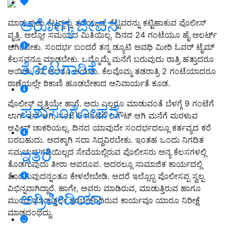
ಆರೋಗ್ಯ ಜೀವನ
ಮಾಡುವುದು ಕೆಟ್ಟದ್ದನ್ನು ತಡೆಯುವ, ಕೆಟ್ಟವರನ್ನು ಕಟ್ಟಿಹಾಕುವ ಪೊಲೀಸ್
ವೃತ್ತಿ. ಅಲ್ಲೋ ಸಮಯದ ಮಿತಿಯಿಲ್ಲ. ದಿನದ 24 ಗಂಟೆಯೂ ಹೈ ಅಲರ್ಟ್
ಆಗಿರಬೇಕು. ಸಂದರ್ಭ ಬಂದರೆ ತನ್ನ ಡ್ಯೂಟಿ ಅವಧಿ ಮೀರಿ ಓವರ್ ಟೈಮ್
ಕೆಲಸವನ್ನೂ ಮಾಡಬೇಕು. ಒಮ್ಮೊಮ್ಮೆ ಮನೆಗೆ ಬರುವುದು ರಾತ್ರಿ ಹತ್ತಾದರೂ
ತೋಟಗಾರಿಕೆ
ಆಯಿತು, 12 ಆದರೂ ಆಯಿತು. ಕೆಲವೊಮ್ಮ ತಡರಾತ್ರಿ 2 ಗಂಟೆಯಾದರೂ
ಠಾಣೆಯಲ್ಲೇ ಠಿಕಾಣಿ ಹೂಡಬೇಕಾದ ಅನಿವಾರ್ಯತೆ ಕೂಡ.
ಪೊಲೀಸ್ ವೃತ್ತಿಯೇ ಹಾಗೆ. ಅದು ಎಲ್ಲರೂ ಮಾಡುವಂತೆ ಬೆಳಗ್ಗೆ 9 ಗಂಟೆಗೆ
ಪಶುಸಂಗೋಪನೆ
ಲಾಗ್ ಇನ್ ಆಗಿ, ಸಂಜೆ 5 ಗಂಟೆಗೆ ಲಗೌಟ್ ಆಗಿ ಮನೆಗೆ ಮರಳುವ
ಆಫೀಸ್ ಚಾಕರಿಯಲ್ಲ. ದಿನದ ಯಾವುದೇ ಸಂದರ್ಭದಲ್ಲೂ ಕರ್ತವ್ಯದ ಕರೆ
ಬರಬಹುದು. ಅದಕ್ಕಾಗಿ ಸದಾ ಸಿದ್ಧವಿರಬೇಕು. ಇಂತಹ ಒಂದು ನಿಗದಿತ
ಇತರೆ
ಸಮಯದ ಗಡಿಯಿಲ್ಲದ ಸೇವೆಯಲ್ಲಿರುವ ಪೊಲೀಸರು ಅನ್ಯ ಕೆಲಸಗಳಲ್ಲಿ
ತೊಡಗುವುದು ತೀರಾ ಅಪರೂಪ. ಅದರಲ್ಲೂ ಸಾಮಾಜಿಕ ಕಾರ್ಯದಲ್ಲಿ
ತೊಡಗುವುದನ್ನಂತೂ ಕೇಳಲೇಬೇಡಿ. ಆದರೆ ಇಲ್ಲೊಬ್ಬ ಪೊಲೀಸಪ್ಪ ಸ್ವಲ್ಪ
ವಿಭಿನ್ನವಾಗಿದ್ದಾರೆ. ಹಾಗೇ, ಅವರು ಮಾಡಿರುವ, ಮಾಡುತ್ತಿರುವ ಹಾಗೂ
ಅಗ್ರಿಪೀಡಿಯಾ
ಮುಂದೆ ಮಾಡುತ್ತಲೇ ಇರಬೇಕೆಂದಿರುವ ಕಾರ್ಯವೂ ಯಾರೂ ನಿರೀಕ್ಷೆ
ಮಾಡದಂಥದ್ದು.