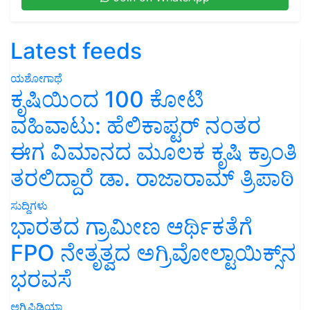
Latest feeds
ಯಶೋಗಾಥೆ
ಕೃಷಿಯಿಂದ 100 ಕೋಟಿ
ವಹಿವಾಟು: ಹೆಲಿಕಾಪ್ಟರ್ ನಂತರ
ಈಗ ವಿಮಾನದ ಮೂಲಕ ಕೃಷಿ ಕ್ರಾಂತಿ
ತರಲಿದ್ದಾರೆ ಡಾ. ರಾಜಾರಾಮ್ ತ್ರಿಪಾಠಿ
ಸುದ್ದಿಗಳು
ಭಾರತದ ಗ್ರಾಮೀಣ ಆರ್ಥಿಕತೆಗೆ
FPO ನೇತೃತ್ವದ ಅಗ್ರಿವೋಲ್ಟಾಯಿಕ್ಸ್‌ನ
ಭರವಸೆ
ಅಗ್ರಿಪಿಡಿಯಾ