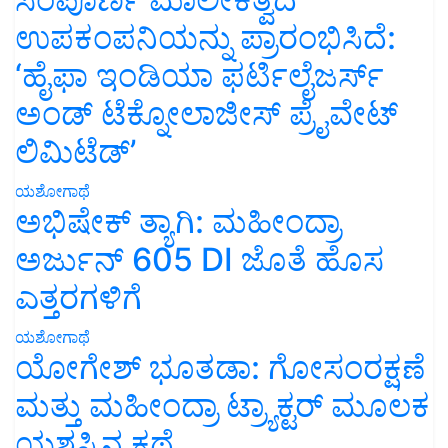
ಉಪಕಂಪನಿಯನ್ನು ಪ್ರಾರಂಭಿಸಿದೆ:
‘ಹೈಫಾ ಇಂಡಿಯಾ ಫರ್ಟಿಲೈಜರ್ಸ್
ಅಂಡ್ ಟೆಕ್ನೋಲಾಜೀಸ್ ಪ್ರೈವೇಟ್
ಲಿಮಿಟೆಡ್’
ಯಶೋಗಾಥೆ
ಅಭಿಷೇಕ್ ತ್ಯಾಗಿ: ಮಹೀಂದ್ರಾ
ಅರ್ಜುನ್ 605 DI ಜೊತೆ ಹೊಸ
ಎತ್ತರಗಳಿಗೆ
ಯಶೋಗಾಥೆ
ಯೋಗೇಶ್ ಭೂತಡಾ: ಗೋಸಂರಕ್ಷಣೆ
ಮತ್ತು ಮಹೀಂದ್ರಾ ಟ್ರ್ಯಾಕ್ಟರ್ ಮೂಲಕ
ಯಶಸ್ಸಿನ ಕಥೆ