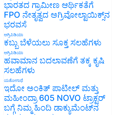
ಭಾರತದ ಗ್ರಾಮೀಣ ಆರ್ಥಿಕತೆಗೆ
FPO ನೇತೃತ್ವದ ಅಗ್ರಿವೋಲ್ಟಾಯಿಕ್ಸ್‌ನ
ಭರವಸೆ
ಅಗ್ರಿಪಿಡಿಯಾ
ಕಬ್ಬು ಬೆಳೆಯಲು ಸೂಕ್ತ ಸಲಹೆಗಳು
ಅಗ್ರಿಪಿಡಿಯಾ
ಹವಾಮಾನ ಬದಲಾವಣೆಗೆ ತಕ್ಕ ಕೃಷಿ
ಸಲಹೆಗಳು
ಯಶೋಗಾಥೆ
ಇದೋ ಅಂಕಿತ್ ಪಾಟೀಲ್ ಮತ್ತು
ಮಹೀಂದ್ರಾ 605 NOVO ಟ್ರಾಕ್ಟರ್
ಬಗ್ಗೆ ನಿಮ್ಮ ಹಿಂದಿ ಡಾಕ್ಯುಮೆಂಟ್‌ನ