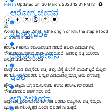
Hitesh
Updated on: 30 March, 2023 12:31 PM IST
ಆರೋಗ್ಯ ಜೀವನ
World Idli Day What is the origin of Idli, the staple food
ತೋಟಗಾರಿಕೆ
of South India?!
ಕರ್ನಾಟಕ ಹಾಗೂ ತಮಿಳುನಾಡಿನ ನಡುವೆ ಹಲವು ವಿಷಯಗಳಲ್ಲಿ
ಪಶುಸಂಗೋಪನೆ
ಸೌಹಾರ್ದಯುತವಾದ ವಾದ- ವಿವಾದ ಇದೆ. ಅದರಲ್ಲಿ ಇಡ್ಲಿ ಯಾರದು
ಎನ್ನುವ ಚರ್ಚೆಯೂ ಒಂದು!
ಮಲ್ಲಿಗೆಯಂತ ಮೆತ್ತನೆಯ ಇಡ್ಲಿ, ಚಟ್ನಿ, ಬೆಣ್ಣೆ ಜೊತೆಗೆ ಬಾಯಿಗಿಟ್ಟರೆ ಮೆಲ್ಲನೆ
ಇತರೆ
ಕರಗುತ್ತೆ. ಇಡ್ಲಿ ಯಾರದು ಎನ್ನುವ ವಿಷಯದಲ್ಲಿ ಮಾತ್ರ ಅದು ಬಿಸಿತುಪ್ಪ!
ಹೌದು ಇಡ್ಲಿಯ ಬಗ್ಗೆ ತಮಿಳುನಾಡು ಹಾಗೂ ಕರ್ನಾಟಕದ ನಡುವೆ
ಸೌಹಾರ್ದವಾದ ಚರ್ಚೆ ಸದಾ ಇದೆ.
ಅಗ್ರಿಪೀಡಿಯಾ
ಅಷ್ಟೇ ಏಕೆ ಇಂದಿಗೂ ಗೂಗಲ್‌ ಸಹ ಎರಡೂ ರಾಜ್ಯಗಳು ಇಡ್ಲಿ ನಮ್ಮದು
ಎಂದು ಹೇಳಿಕೊಳ್ಳುತ್ತವೆ ಎಂದೇ ವಿವರಣೆ ನೀಡುತ್ತದೆ.