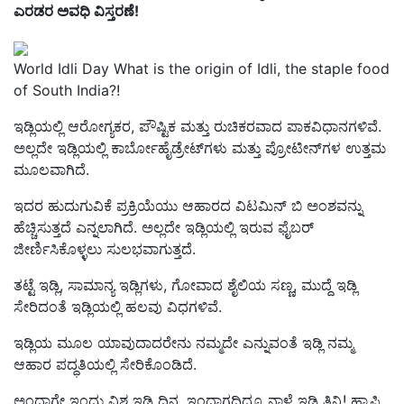
ಎರಡರ ಅವಧಿ ವಿಸ್ತರಣೆ!
World Idli Day What is the origin of Idli, the staple food
of South India?!
ಇಡ್ಲಿಯಲ್ಲಿ ಆರೋಗ್ಯಕರ, ಪೌಷ್ಟಿಕ ಮತ್ತು ರುಚಿಕರವಾದ ಪಾಕವಿಧಾನಗಳಿವೆ.
ಅಲ್ಲದೇ ಇಡ್ಲಿಯಲ್ಲಿ ಕಾರ್ಬೋಹೈಡ್ರೇಟ್‌ಗಳು ಮತ್ತು ಪ್ರೋಟೀನ್‌ಗಳ ಉತ್ತಮ
ಮೂಲವಾಗಿದೆ.
ಇದರ ಹುದುಗುವಿಕೆ ಪ್ರಕ್ರಿಯೆಯು ಆಹಾರದ ವಿಟಮಿನ್ ಬಿ ಅಂಶವನ್ನು
ಹೆಚ್ಚಿಸುತ್ತದೆ ಎನ್ನಲಾಗಿದೆ. ಅಲ್ಲದೇ ಇಡ್ಲಿಯಲ್ಲಿ ಇರುವ ಫೈಬರ್
ಜೀರ್ಣಿಸಿಕೊಳ್ಳಲು ಸುಲಭವಾಗುತ್ತದೆ.
ತಟ್ಟೆ ಇಡ್ಲಿ, ಸಾಮಾನ್ಯ ಇಡ್ಲಿಗಳು, ಗೋವಾದ ಶೈಲಿಯ ಸಣ್ಣ, ಮುದ್ದೆ ಇಡ್ಲಿ
ಸೇರಿದಂತೆ ಇಡ್ಲಿಯಲ್ಲಿ ಹಲವು ವಿಧಗಳಿವೆ.
ಇಡ್ಲಿಯ ಮೂಲ ಯಾವುದಾದರೇನು ನಮ್ಮದೇ ಎನ್ನುವಂತೆ ಇಡ್ಲಿ ನಮ್ಮ
ಆಹಾರ ಪದ್ಧತಿಯಲ್ಲಿ ಸೇರಿಕೊಂಡಿದೆ.
ಅಂದಾಗೇ ಇಂದು ವಿಶ್ವ ಇಡ್ಲಿ ದಿನ. ಇಂದಾಗದಿದ್ರೂ ನಾಳೆ ಇಡ್ಲಿ ತಿನ್ನಿ! ಹ್ಯಾಪಿ