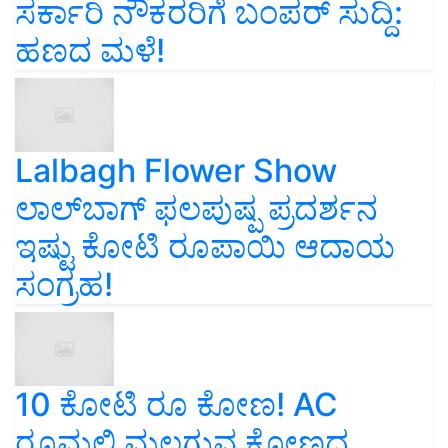
ಸರ್ಕಾರಿ ನೌಕರರಿಗೆ ಬಂಪರ್‌ ಸುದ್ದಿ:
ಹಣದ ಮಳೆ!
Lalbagh Flower Show
ಲಾಲ್‌ಬಾಗ್ ಫಲಪುಷ್ಪ ಪ್ರದರ್ಶನ
ಇಷ್ಟು ಕೋಟಿ ರೂಪಾಯಿ ಆದಾಯ
ಸಂಗ್ರಹ!
10 ಕೋಟಿ ರೂ ಕೋಣ! AC
ರೂಮಲ್ಲಿ ಮಲಗುವ ಕೋಣದ