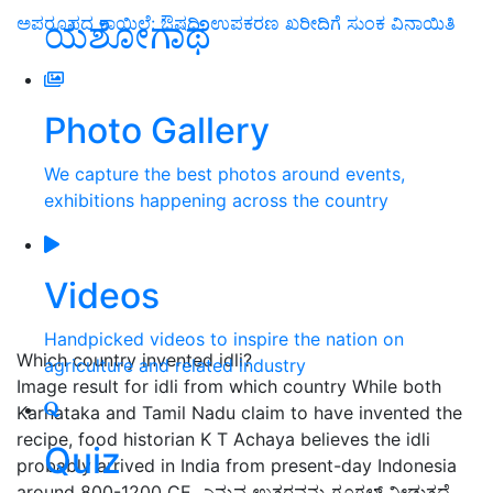
ಅಪರೂಪದ ಕಾಯಿಲೆ: ಔಷಧಿ, ಉಪಕರಣ ಖರೀದಿಗೆ ಸುಂಕ ವಿನಾಯಿತಿ
ಯಶೋಗಾಥೆ
Photo Gallery
We capture the best photos around events,
exhibitions happening across the country
Videos
Handpicked videos to inspire the nation on
Which country invented idli?
agriculture and related industry
Image result for idli from which country While both
Karnataka and Tamil Nadu claim to have invented the
recipe, food historian K T Achaya believes the idli
Quiz
probably arrived in India from present-day Indonesia
around 800-1200 CE. ಎನ್ನುವ ಉತ್ತರವನ್ನು ಗೂಗಲ್‌ ನೀಡುತ್ತದೆ.