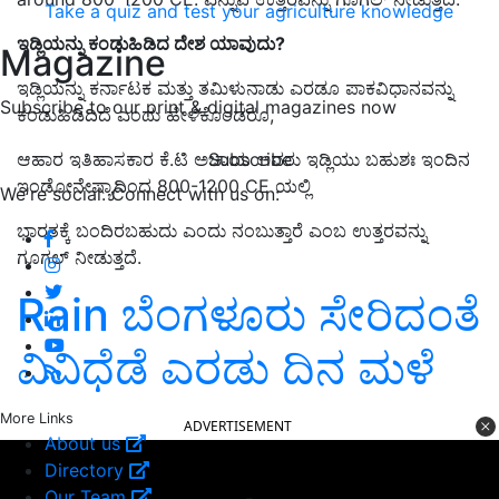
Take a quiz and test your agriculture knowledge
ಇಡ್ಲಿಯನ್ನು ಕಂಡುಹಿಡಿದ ದೇಶ ಯಾವುದು?
Magazine
ಇಡ್ಲಿಯನ್ನು ಕರ್ನಾಟಕ ಮತ್ತು ತಮಿಳುನಾಡು ಎರಡೂ ಪಾಕವಿಧಾನವನ್ನು
Subscribe to our print & digital magazines now
ಕಂಡುಹಿಡಿದಿದೆ ಎಂದು ಹೇಳಿಕೊಂಡರೂ,
Subscribe
ಆಹಾರ ಇತಿಹಾಸಕಾರ ಕೆ.ಟಿ ಅಚಾಯ ಅವರು ಇಡ್ಲಿಯು ಬಹುಶಃ ಇಂದಿನ
ಇಂಡೋನೇಷ್ಯಾದಿಂದ 800-1200 CE ಯಲ್ಲಿ
We're social. Connect with us on:
ಭಾರತಕ್ಕೆ ಬಂದಿರಬಹುದು ಎಂದು ನಂಬುತ್ತಾರೆ ಎಂಬ ಉತ್ತರವನ್ನು
ಗೂಗಲ್‌ ನೀಡುತ್ತದೆ.
Rain ಬೆಂಗಳೂರು ಸೇರಿದಂತೆ
ವಿವಿಧೆಡೆ ಎರಡು ದಿನ ಮಳೆ
More Links
ADVERTISEMENT
About us
Directory
Our Team