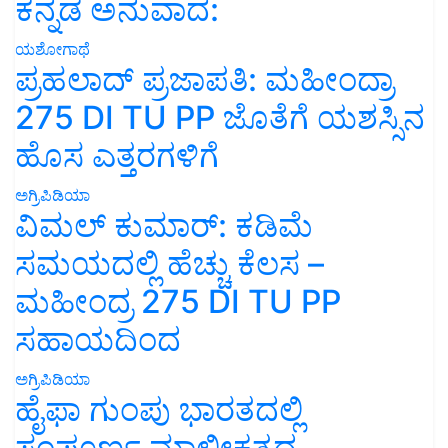
ಕನ್ನಡ ಅನುವಾದ:
ಯಶೋಗಾಥೆ
ಪ್ರಹಲಾದ್ ಪ್ರಜಾಪತಿ: ಮಹೀಂದ್ರಾ
275 DI TU PP ಜೊತೆಗೆ ಯಶಸ್ಸಿನ
ಹೊಸ ಎತ್ತರಗಳಿಗೆ
ಅಗ್ರಿಪಿಡಿಯಾ
ವಿಮಲ್ ಕುಮಾರ್: ಕಡಿಮೆ
ಸಮಯದಲ್ಲಿ ಹೆಚ್ಚು ಕೆಲಸ –
ಮಹೀಂದ್ರ 275 DI TU PP
ಸಹಾಯದಿಂದ
ಅಗ್ರಿಪಿಡಿಯಾ
ಹೈಫಾ ಗುಂಪು ಭಾರತದಲ್ಲಿ
ಸಂಪೂರ್ಣ ಮಾಲೀಕತ್ವದ