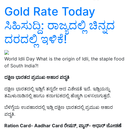
Gold Rate Today
ಸಿಹಿಸುದ್ದಿ: ರಾಜ್ಯದಲ್ಲಿ ಚಿನ್ನದ
ದರದಲ್ಲಿ ಇಳಿಕೆ!
World Idli Day What is the origin of Idli, the staple food
of South India?!
ದಕ್ಷಿಣ ಭಾರತದ ಪ್ರಮುಖ ಆಹಾರ ಪದ್ಧತಿ
ದಕ್ಷಿಣ ಭಾರತದಲ್ಲಿ ಇಡ್ಲಿಗೆ ತನ್ನದೇ ಆದ ವಿಶೇಷತೆ ಇದೆ. ಇಡ್ಲಿಯನ್ನು
ತಮಿಳುನಾಡಿನಲ್ಲಿ ಹಾಗೂ ಕರ್ನಾಟಕದಲ್ಲಿ ಹೆಚ್ಚಾಗಿ ಬಳಸಲಾಗುತ್ತದೆ.
ಬೆಳಿಗ್ಗೆಯ ಉಪಹಾರದಲ್ಲಿ ಇಡ್ಲಿ ದಕ್ಷಿಣ ಭಾರತದಲ್ಲಿ ಪ್ರಮುಖ ಆಹಾರ
ಪದ್ಧತಿ.
Ration Card- Aadhar Card ರೇಷನ್‌, ಪ್ಯಾನ್‌- ಆಧಾರ್‌ ಜೋಡಣೆ