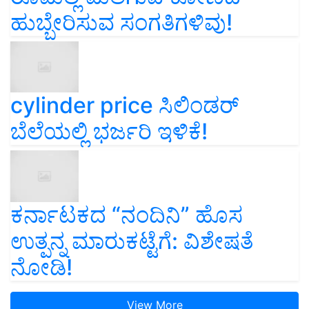
ಹುಬ್ಬೇರಿಸುವ ಸಂಗತಿಗಳಿವು!
cylinder price ಸಿಲಿಂಡರ್‌
ಬೆಲೆಯಲ್ಲಿ ಭರ್ಜರಿ ಇಳಿಕೆ!
ಕರ್ನಾಟಕದ “ನಂದಿನಿ” ಹೊಸ
ಉತ್ಪನ್ನ ಮಾರುಕಟ್ಟೆಗೆ: ವಿಶೇಷತೆ
ನೋಡಿ!
View More