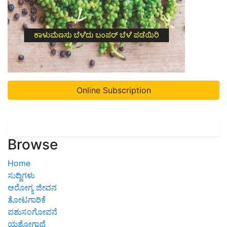
Online Subscription
Browse
Home
ಸುದ್ದಿಗಳು
ಆರೋಗ್ಯ ಜೀವನ
ತೋಟಗಾರಿಕೆ
ಪಶುಸಂಗೋಪನೆ
ಯಶೋಗಾಥೆ