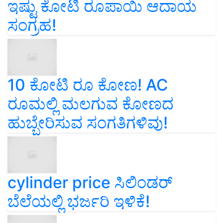
ಇಷ್ಟು ಕೋಟಿ ರೂಪಾಯಿ ಆದಾಯ
ಸಂಗ್ರಹ!
10 ಕೋಟಿ ರೂ ಕೋಣ! AC
ರೂಮಲ್ಲಿ ಮಲಗುವ ಕೋಣದ
ಹುಬ್ಬೇರಿಸುವ ಸಂಗತಿಗಳಿವು!
cylinder price ಸಿಲಿಂಡರ್‌
ಬೆಲೆಯಲ್ಲಿ ಭರ್ಜರಿ ಇಳಿಕೆ!