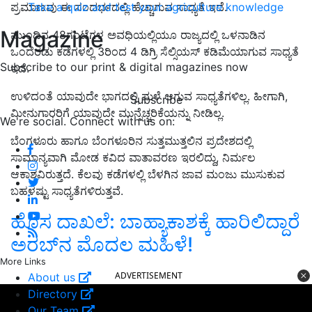
Take a quiz and test your agriculture knowledge
ಪ್ರಮಾಣವು ಈ ಸಂದರ್ಭದಲ್ಲಿ ಹೆಚ್ಚಾಗುವ ಸಾಧ್ಯತೆ ಇದೆ.
Magazine
ಮುಂದಿನ 48ಗಂಟೆಗಳ ಅವಧಿಯಲ್ಲಿಯೂ ರಾಜ್ಯದಲ್ಲಿ ಒಳನಾಡಿನ
ಒಂದೆರಡು ಕಡೆಗಳಲ್ಲಿ 3ರಿಂದ 4 ಡಿಗ್ರಿ ಸೆಲ್ಸಿಯಸ್‌ ಕಡಿಮೆಯಾಗುವ ಸಾಧ್ಯತೆ
Subscribe to our print & digital magazines now
ಇದೆ.
ಉಳಿದಂತೆ ಯಾವುದೇ ಭಾಗದಲ್ಲಿ ಮಳೆ ಆಗುವ ಸಾಧ್ಯತೆಗಳಿಲ್ಲ. ಹೀಗಾಗಿ,
Subscribe
ಮೀನುಗಾರರಿಗೆ ಯಾವುದೇ ಮುನ್ನೆಚ್ಚರಿಕೆಯನ್ನು ನೀಡಿಲ್ಲ.
We're social. Connect with us on:
ಬೆಂಗಳೂರು ಹಾಗೂ ಬೆಂಗಳೂರಿನ ಸುತ್ತಮುತ್ತಲಿನ ಪ್ರದೇಶದಲ್ಲಿ
ಸಾಮಾನ್ಯವಾಗಿ ಮೋಡ ಕವಿದ ವಾತಾವರಣ ಇರಲಿದ್ದು, ನಿರ್ಮಲ
ಆಕಾಶವಿರುತ್ತದೆ. ಕೆಲವು ಕಡೆಗಳಲ್ಲಿ ಬೆಳಗಿನ ಜಾವ ಮಂಜು ಮುಸುಕುವ
ಬಹಳಷ್ಟು ಸಾಧ್ಯತೆಗಳಿರುತ್ತವೆ.
ಹೊಸ ದಾಖಲೆ: ಬಾಹ್ಯಾಕಾಶಕ್ಕೆ ಹಾರಿಲಿದ್ದಾರೆ
ಅರಬ್‌ನ ಮೊದಲ ಮಹಿಳೆ!
More Links
ADVERTISEMENT
About us
Directory
Our Team