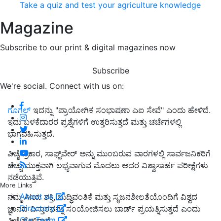
Take a quiz and test your agriculture knowledge
Magazine
Subscribe to our print & digital magazines now
Subscribe
We're social. Connect with us on:
ಗೂಗಲ್‌
ಇದನ್ನು "ಪ್ರಾಯೋಗಿಕ ಸಂಭಾಷಣಾ ಎಐ ಸೇವೆ" ಎಂದು ಹೇಳಿದೆ.
ಇದು ಬಳಕೆದಾರರ ಪ್ರಶ್ನೆಗಳಿಗೆ ಉತ್ತರಿಸುತ್ತದೆ ಮತ್ತು ಚರ್ಚೆಗಳಲ್ಲಿ
ಭಾಗವಹಿಸುತ್ತದೆ.
ಪಿಚೈ ಪ್ರಕಾರ, ಸಾಫ್ಟ್‌ವೇರ್ ಅನ್ನು ಮುಂಬರುವ ವಾರಗಳಲ್ಲಿ ಸಾರ್ವಜನಿಕರಿಗೆ
ಹೆಚ್ಚು ಮುಕ್ತವಾಗಿ ಲಭ್ಯವಾಗುವ ಮೊದಲು ಅದರ ವಿಶ್ವಾಸಾರ್ಹ ಪರೀಕ್ಷೆಗಳು
ನಡೆಯುತ್ತಿವೆ.
More Links
About us
ನಮ್ಮ AIಯ ಶಕ್ತಿ, ಬುದ್ಧಿವಂತಿಕೆ ಮತ್ತು ಸೃಜನಶೀಲತೆಯೊಂದಿಗೆ ವಿಶ್ವದ
Directory
ಜ್ಞಾನದ ವಿಸ್ತಾರವನ್ನು ಸಂಯೋಜಿಸಲು ಬಾರ್ಡ್ ಪ್ರಯತ್ನಿಸುತ್ತದೆ ಎಂದು
Our Team
ಪಿಚೈ ಹೇಳಿದ್ದಾರೆ.