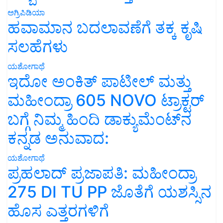
ಅಗ್ರಿಪಿಡಿಯಾ
ಹವಾಮಾನ ಬದಲಾವಣೆಗೆ ತಕ್ಕ ಕೃಷಿ
ಸಲಹೆಗಳು
ಯಶೋಗಾಥೆ
ಇದೋ ಅಂಕಿತ್ ಪಾಟೀಲ್ ಮತ್ತು
ಮಹೀಂದ್ರಾ 605 NOVO ಟ್ರಾಕ್ಟರ್
ಬಗ್ಗೆ ನಿಮ್ಮ ಹಿಂದಿ ಡಾಕ್ಯುಮೆಂಟ್‌ನ
ಕನ್ನಡ ಅನುವಾದ:
ಯಶೋಗಾಥೆ
ಪ್ರಹಲಾದ್ ಪ್ರಜಾಪತಿ: ಮಹೀಂದ್ರಾ
275 DI TU PP ಜೊತೆಗೆ ಯಶಸ್ಸಿನ
ಹೊಸ ಎತ್ತರಗಳಿಗೆ