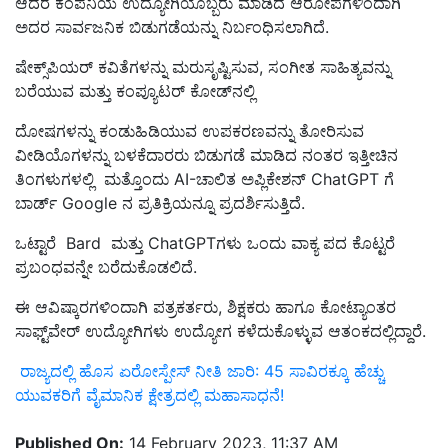
ಆದರೆ ಕಂಪನಿಯ ಉದ್ಯೋಗಿಯೊಬ್ಬರು ಮಾಡಿದ ಆರೋಪಗಳಿಂದಾಗಿ
ಅದರ ಸಾರ್ವಜನಿಕ ಬಿಡುಗಡೆಯನ್ನು ನಿರ್ಬಂಧಿಸಲಾಗಿದೆ.
ಷೇಕ್ಸ್‌ಪಿಯರ್ ಕವಿತೆಗಳನ್ನು ಮರುಸೃಷ್ಟಿಸುವ, ಸಂಗೀತ ಸಾಹಿತ್ಯವನ್ನು
ಬರೆಯುವ ಮತ್ತು ಕಂಪ್ಯೂಟರ್ ಕೋಡ್‌ನಲ್ಲಿ
ದೋಷಗಳನ್ನು ಕಂಡುಹಿಡಿಯುವ ಉಪಕರಣವನ್ನು ತೋರಿಸುವ
ವೀಡಿಯೊಗಳನ್ನು ಬಳಕೆದಾರರು ಬಿಡುಗಡೆ ಮಾಡಿದ ನಂತರ ಇತ್ತೀಚಿನ
ತಿಂಗಳುಗಳಲ್ಲಿ ಮತ್ತೊಂದು AI-ಚಾಲಿತ ಅಪ್ಲಿಕೇಶನ್ ChatGPT ಗೆ
ಬಾರ್ಡ್ Google ನ ಪ್ರತಿಕ್ರಿಯನ್ನೂ ಪ್ರದರ್ಶಿಸುತ್ತಿದೆ.
ಒಟ್ಟಾರೆ Bard ಮತ್ತು ChatGPTಗಳು ಒಂದು ವಾಕ್ಯ ಪದ ಕೊಟ್ಟರೆ
ಪ್ರಬಂಧವನ್ನೇ ಬರೆದುಕೊಡಲಿದೆ.
ಈ ಆವಿಷ್ಕಾರಗಳಿಂದಾಗಿ ಪತ್ರಕರ್ತರು, ಶಿಕ್ಷಕರು ಹಾಗೂ ಕೋಟ್ಯಾಂತರ
ಸಾಫ್ಟ್‌ವೇರ್‌ ಉದ್ಯೋಗಿಗಳು ಉದ್ಯೋಗ ಕಳೆದುಕೊಳ್ಳುವ ಆತಂಕದಲ್ಲಿದ್ದಾರೆ.
ರಾಜ್ಯದಲ್ಲಿ ಹೊಸ ಏರೋಸ್ಪೇಸ್‌ ನೀತಿ ಜಾರಿ: 45 ಸಾವಿರಕ್ಕೂ ಹೆಚ್ಚು
ಯುವಕರಿಗೆ ವೈಮಾನಿಕ ಕ್ಷೇತ್ರದಲ್ಲಿ ಮಹಾಸಾಧನೆ!
Published On:
14 February 2023, 11:37 AM