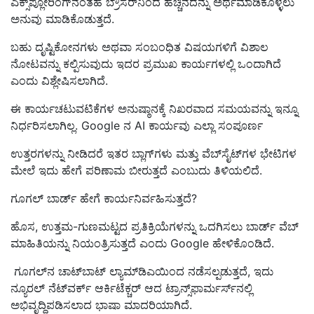
ಎಕ್ಸ್‌ಪ್ಲೋರಿಂಗ್‌ನಂತಹ ಬ್ರೌಸರ್‌ನಿಂದ ಹೆಚ್ಚಿನದನ್ನು ಅರ್ಥಮಾಡಿಕೊಳ್ಳಲು
ಅನುವು ಮಾಡಿಕೊಡುತ್ತದೆ.
ಬಹು ದೃಷ್ಟಿಕೋನಗಳು ಅಥವಾ ಸಂಬಂಧಿತ ವಿಷಯಗಳಿಗೆ ವಿಶಾಲ
ನೋಟವನ್ನು ಕಲ್ಪಿಸುವುದು ಇದರ ಪ್ರಮುಖ ಕಾರ್ಯಗಳಲ್ಲಿ ಒಂದಾಗಿದೆ
ಎಂದು ವಿಶ್ಲೇಷಿಸಲಾಗಿದೆ.
ಈ ಕಾರ್ಯಚಟುವಟಿಕೆಗಳ ಅನುಷ್ಠಾನಕ್ಕೆ ನಿಖರವಾದ ಸಮಯವನ್ನು ಇನ್ನೂ
ನಿರ್ಧರಿಸಲಾಗಿಲ್ಲ. Google ನ AI ಕಾರ್ಯವು ಎಲ್ಲಾ ಸಂಪೂರ್ಣ
ಉತ್ತರಗಳನ್ನು ನೀಡಿದರೆ ಇತರ ಬ್ಲಾಗ್‌ಗಳು ಮತ್ತು ವೆಬ್‌ಸೈಟ್‌ಗಳ ಭೇಟಿಗಳ
ಮೇಲೆ ಇದು ಹೇಗೆ ಪರಿಣಾಮ ಬೀರುತ್ತದೆ ಎಂಬುದು ತಿಳಿಯಲಿದೆ.
ಗೂಗಲ್ ಬಾರ್ಡ್ ಹೇಗೆ ಕಾರ್ಯನಿರ್ವಹಿಸುತ್ತದೆ?
ಹೊಸ, ಉತ್ತಮ-ಗುಣಮಟ್ಟದ ಪ್ರತಿಕ್ರಿಯೆಗಳನ್ನು ಒದಗಿಸಲು ಬಾರ್ಡ್ ವೆಬ್
ಮಾಹಿತಿಯನ್ನು ನಿಯಂತ್ರಿಸುತ್ತದೆ ಎಂದು Google ಹೇಳಿಕೊಂಡಿದೆ.
ಗೂಗಲ್‌ನ ಚಾಟ್‌ಬಾಟ್ ಲ್ಯಾಮ್‌ಡಿಎಯಿಂದ ನಡೆಸಲ್ಪಡುತ್ತದೆ, ಇದು
ನ್ಯೂರಲ್ ನೆಟ್‌ವರ್ಕ್ ಆರ್ಕಿಟೆಕ್ಚರ್ ಆದ ಟ್ರಾನ್ಸ್‌ಫಾರ್ಮರ್ಸ್‌ನಲ್ಲಿ
ಅಭಿವೃದ್ಧಿಪಡಿಸಲಾದ ಭಾಷಾ ಮಾದರಿಯಾಗಿದೆ.