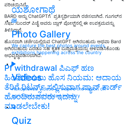
ಪರಿಚಯಿಸಿದೆ.
ಯಶೋಗಾಥೆ
BARD ಅನ್ನು ChatGPTಗೆ ಪ್ರತಿಸ್ಪರ್ಧಿಯಾಗಿ ರಚಿಸಲಾಗಿದೆ. ಗೂಗಲ್‌ನ
ಸಿಇಒ ಸುಂದರ್ ಪಿಚೈ ಅವರು ಬ್ಲಾಗ್ ಪೋಸ್ಟ್‌ನಲ್ಲಿ ಈ ಉಪಕ್ರಮವನ್ನು
ತಿಳಿಸಿದ್ದಾರೆ.
Photo Gallery
ಹೊಸದಾಗಿ ಚರ್ಚೆಯಲ್ಲಿರುವ ChatGPT ಆಗಿರಬಹುದು ಅಥವಾ Bard
We capture the best photos around events,
ಆಗಿರಬಹುದು ಎರಡೂ ಸಹ ಕೃತಕ ಬುದ್ಧಿಮತ್ತೆಯನ್ನು ಅಳವಡಿಸಿಕೊಂಡು
exhibitions happening across the country
ಅಭಿವೃದ್ಧಿಪಡಿಸಲಾಗಿದೆ.
Pf withdrawal ಪಿಎಫ್ ಹಣ
Videos
ಹಿಂಪಡೆಯಲು ಹೊಸ ನಿಯಮ: ಆದಾಯ
ತೆರಿಗೆ ರಿಟರ್ನ್ಸ್ ಸಲ್ಲಿಸುವಾಗ ಪ್ಯಾನ್ ಕಾರ್ಡ್
Handpicked videos to inspire the nation on
ಹೊಂದಿರುವವರು ಇದನ್ನು
agriculture and related industry
ಮಾಡಲೇಬೇಕು!
Quiz