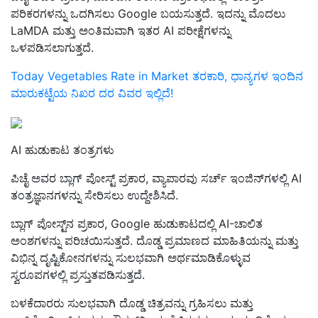
ಪರಿಕರಗಳನ್ನು ಒದಗಿಸಲು Google ಬಯಸುತ್ತದೆ. ಇದನ್ನು ಮೊದಲು
LaMDA ಮತ್ತು ಅಂತಿಮವಾಗಿ ಇತರ AI ಪರೀಕ್ಷೆಗಳನ್ನು
ಒಳಪಡಿಸಲಾಗುತ್ತದೆ.
Today Vegetables Rate in Market ತರಕಾರಿ, ಧಾನ್ಯಗಳ ಇಂದಿನ
ಮಾರುಕಟ್ಟೆಯ ನಿಖರ ದರ ವಿವರ ಇಲ್ಲಿದೆ!
AI ಹುಡುಕಾಟ ತಂತ್ರಗಳು
ಪಿಚೈ ಅವರ ಬ್ಲಾಗ್ ಪೋಸ್ಟ್ ಪ್ರಕಾರ, ವ್ಯಾಪಾರವು ಸರ್ಚ್ ಇಂಜಿನ್‌ಗಳಲ್ಲಿ AI
ತಂತ್ರಜ್ಞಾನಗಳನ್ನು ಸೇರಿಸಲು ಉದ್ದೇಶಿಸಿದೆ.
ಬ್ಲಾಗ್ ಪೋಸ್ಟ್‌ನ ಪ್ರಕಾರ, Google ಹುಡುಕಾಟದಲ್ಲಿ AI-ಚಾಲಿತ
ಅಂಶಗಳನ್ನು ಪರಿಚಯಿಸುತ್ತದೆ. ದೊಡ್ಡ ಪ್ರಮಾಣದ ಮಾಹಿತಿಯನ್ನು ಮತ್ತು
ವಿಭಿನ್ನ ದೃಷ್ಟಿಕೋನಗಳನ್ನು ಸುಲಭವಾಗಿ ಅರ್ಥಮಾಡಿಕೊಳ್ಳುವ
ಸ್ವರೂಪಗಳಲ್ಲಿ ಪ್ರಸ್ತುತಪಡಿಸುತ್ತದೆ.
ಬಳಕೆದಾರರು ಸುಲಭವಾಗಿ ದೊಡ್ಡ ಚಿತ್ರವನ್ನು ಗ್ರಹಿಸಲು ಮತ್ತು