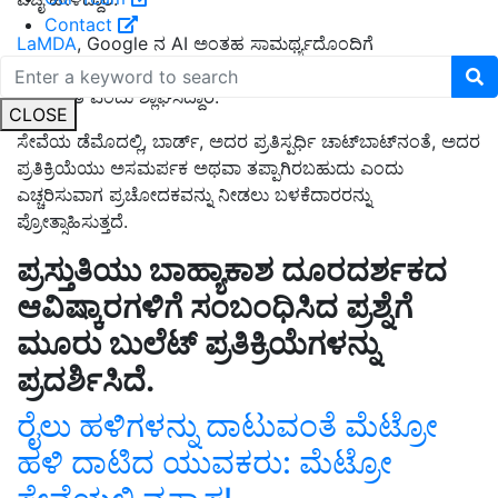
Contact
LaMDA
, Google ನ AI ಅಂತಹ ಸಾಮರ್ಥ್ಯದೊಂದಿಗೆ
ಬರವಣಿಗೆಯನ್ನು ಬರೆದಿದೆ, ಕಳೆದ ವರ್ಷ ಕಾರ್ಪೊರೇಟ್ ಡೆವಲಪರ್ ಇದನ್ನು
ಬುದ್ಧಿವಂತ ಎಂದು ಶ್ಲಾಘಿಸಿದ್ದಾರೆ.
CLOSE
ಸೇವೆಯ ಡೆಮೊದಲ್ಲಿ, ಬಾರ್ಡ್, ಅದರ ಪ್ರತಿಸ್ಪರ್ಧಿ ಚಾಟ್‌ಬಾಟ್‌ನಂತೆ, ಅದರ
ಪ್ರತಿಕ್ರಿಯೆಯು ಅಸಮರ್ಪಕ ಅಥವಾ ತಪ್ಪಾಗಿರಬಹುದು ಎಂದು
ಎಚ್ಚರಿಸುವಾಗ ಪ್ರಚೋದಕವನ್ನು ನೀಡಲು ಬಳಕೆದಾರರನ್ನು
ಪ್ರೋತ್ಸಾಹಿಸುತ್ತದೆ.
ಪ್ರಸ್ತುತಿಯು ಬಾಹ್ಯಾಕಾಶ ದೂರದರ್ಶಕದ
ಆವಿಷ್ಕಾರಗಳಿಗೆ ಸಂಬಂಧಿಸಿದ ಪ್ರಶ್ನೆಗೆ
ಮೂರು ಬುಲೆಟ್ ಪ್ರತಿಕ್ರಿಯೆಗಳನ್ನು
ಪ್ರದರ್ಶಿಸಿದೆ.
ರೈಲು ಹಳಿಗಳನ್ನು ದಾಟುವಂತೆ ಮೆಟ್ರೋ
ಹಳಿ ದಾಟಿದ ಯುವಕರು: ಮೆಟ್ರೋ