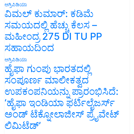
ಅಗ್ರಿಪಿಡಿಯಾ
ವಿಮಲ್ ಕುಮಾರ್: ಕಡಿಮೆ
ಸಮಯದಲ್ಲಿ ಹೆಚ್ಚು ಕೆಲಸ –
ಮಹೀಂದ್ರ 275 DI TU PP
ಸಹಾಯದಿಂದ
ಅಗ್ರಿಪಿಡಿಯಾ
ಹೈಫಾ ಗುಂಪು ಭಾರತದಲ್ಲಿ
ಸಂಪೂರ್ಣ ಮಾಲೀಕತ್ವದ
ಉಪಕಂಪನಿಯನ್ನು ಪ್ರಾರಂಭಿಸಿದೆ:
‘ಹೈಫಾ ಇಂಡಿಯಾ ಫರ್ಟಿಲೈಜರ್ಸ್
ಅಂಡ್ ಟೆಕ್ನೋಲಾಜೀಸ್ ಪ್ರೈವೇಟ್
ಲಿಮಿಟೆಡ್’