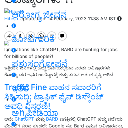
ಆರೋಗ್ಯ ಜೀವನ
Hitesh
Updated on: 14 February, 2023 11:38 AM IST
ತೋಟಗಾರಿಕೆ
Innovations like ChatGPT, BARD are hunting for jobs
for billions of people?!
ಪಶುಸಂಗೋಪನೆ
ಇತ್ತೀಚಿನ ದಿನಗಳಲ್ಲಿ ಹೆಚ್ಚು ಚರ್ಚೆಯಲ್ಲಿರುವ ಎರಡು ಆವಿಷ್ಕಾರಗಳು
ಕೋಟ್ಯಾಂತರ ಜನರ ಉದ್ಯೋಗಕ್ಕೆ ಕುತ್ತು ತರುವ ಆತಂಕ ಸೃಷ್ಟಿ ಆಗಿದೆ.
Traffic Fine ವಾಹನ ಸವಾರರಿಗೆ
ಇತರೆ
ಸಿಹಿಸುದ್ದಿ: ಟ್ರಾಫಿಕ್‌ ಫೈನ್‌ ಡಿಸ್ಕೌಂಟ್‌
ಅವಧಿ ವಿಸ್ತರಣಿ!
ಅಗ್ರಿಪೀಡಿಯಾ
ಅದೇ
ChatGPT
ಮತ್ತು
BARD
ಜಗತ್ತಿನಲ್ಲಿ ChatGPT ಹೆಚ್ಚು ಚರ್ಚೆಯ
ಮುನ್ನೆಲೆಗೆ ಬಂದ ಕೂಡಲೇ Google ಸಹ Bard ಎನ್ನುವ ಆವಿಷ್ಕಾರವನ್ನು