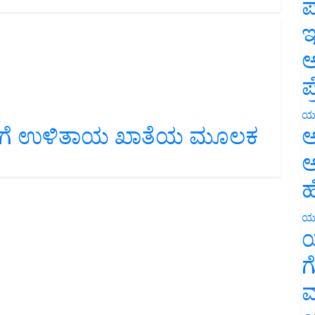
ಪ
ಇ
ಅ
ಪ
ರಿಗೆ ಉಳಿತಾಯ ಖಾತೆಯ ಮೂಲಕ
ಯ
ಅ
ಅ
ಹ
ಯ
ಯ
ಗ
ಮ