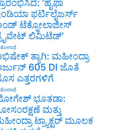
್ರಾರಂಭಿಸಿದೆ: ‘ಹೈಫಾ
ಂಡಿಯಾ ಫರ್ಟಿಲೈಜರ್ಸ್
ಂಡ್ ಟೆಕ್ನೋಲಾಜೀಸ್
್ರೈವೇಟ್ ಲಿಮಿಟೆಡ್’
ಶೋಗಾಥೆ
ಭಿಷೇಕ್ ತ್ಯಾಗಿ: ಮಹೀಂದ್ರಾ
ರ್ಜುನ್ 605 DI ಜೊತೆ
ೊಸ ಎತ್ತರಗಳಿಗೆ
ಶೋಗಾಥೆ
ೋಗೇಶ್ ಭೂತಡಾ:
ೋಸಂರಕ್ಷಣೆ ಮತ್ತು
ಹೀಂದ್ರಾ ಟ್ರ್ಯಾಕ್ಟರ್ ಮೂಲಕ