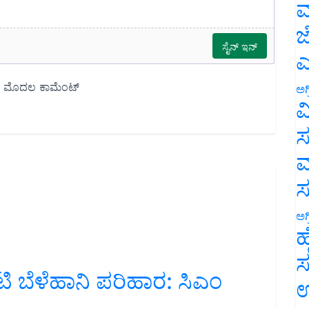
ಮ
ಜ
ಎ
ಅಗ
ವ
ಸ
ಮ
ಅಗ
ಹ
ಸ
ಟಿ ಬೆಳೆಹಾನಿ ಪರಿಹಾರ: ಸಿಎಂ
ಉ