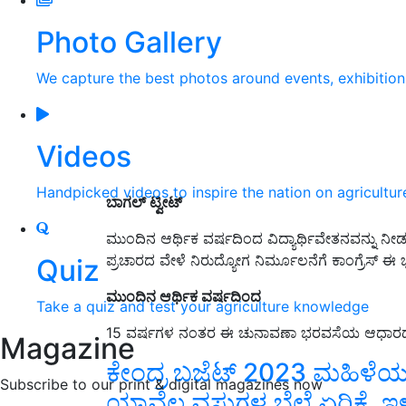
Photo Gallery
We capture the best photos around events, exhibitio
Videos
Handpicked videos to inspire the nation on agricultur
ಬಾಗಲ್ ಟ್ವೀಟ್
ಮುಂದಿನ ಆರ್ಥಿಕ ವರ್ಷದಿಂದ ವಿದ್ಯಾರ್ಥಿವೇತನವನ್ನು ನ
ಪ್ರಚಾರದ ವೇಳೆ ನಿರುದ್ಯೋಗ ನಿರ್ಮೂಲನೆಗೆ ಕಾಂಗ್ರೆಸ್ ಈ ಭ
Quiz
ಮುಂದಿನ ಆರ್ಥಿಕ ವರ್ಷದಿಂದ
Take a quiz and test your agriculture knowledge
15 ವರ್ಷಗಳ ನಂತರ ಈ ಚುನಾವಣಾ ಭರವಸೆಯ ಆಧಾರದ ಮೇಲೆ 
Magazine
ಕೇಂದ್ರ ಬಜೆಟ್‌ 2023 ಮಹಿಳೆಯರಿಗೆ ಕ
Subscribe to our print & digital magazines now
ಯಾವೆಲ್ಲ ವಸ್ತುಗಳ ಬೆಲೆ ಏರಿಕೆ, ಇಳ