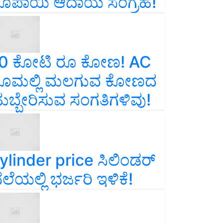
ೂಪಾಯಿ ಆದಾಯ ಸಂಗ್ರಹ!
0 ಕೋಟಿ ರೂ ಕೋಣ! AC
ೂಮಲ್ಲಿ ಮಲಗುವ ಕೋಣದ
ುಬ್ಬೇರಿಸುವ ಸಂಗತಿಗಳಿವು!
ylinder price ಸಿಲಿಂಡರ್‌
ೆಲೆಯಲ್ಲಿ ಭರ್ಜರಿ ಇಳಿಕೆ!