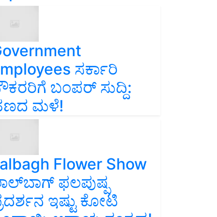
overnment
mployees ಸರ್ಕಾರಿ
ೌಕರರಿಗೆ ಬಂಪರ್‌ ಸುದ್ದಿ:
ಣದ ಮಳೆ!
albagh Flower Show
ಾಲ್‌ಬಾಗ್ ಫಲಪುಷ್ಪ
್ರದರ್ಶನ ಇಷ್ಟು ಕೋಟಿ