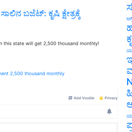
ಸ
 ಬಜೆಟ್‌: ಕೃಷಿ ಕ್ಷೇತ್ರಕ್ಕೆ
ಅಗ
ಹ
ಕ
this state will get 2,500 thousand monthly!
ಯ
ಇ
ment
2,500 thousand monthly
ಮ
N
ಹ
ಅ
ಯ
ಪ