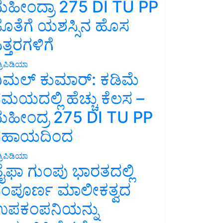
ಹೀಂದ್ರಾ 275 DI TU PP
ೊತೆಗೆ ಯಶಸ್ಸಿನ ಹೊಸ
ತ್ತರಗಳಿಗೆ
್ರಿಪಿಡಿಯಾ
ಿಮಲ್ ಕುಮಾರ್: ಕಡಿಮೆ
ಮಯದಲ್ಲಿ ಹೆಚ್ಚು ಕೆಲಸ –
ಹೀಂದ್ರ 275 DI TU PP
ಸಹಾಯದಿಂದ
್ರಿಪಿಡಿಯಾ
ೈಫಾ ಗುಂಪು ಭಾರತದಲ್ಲಿ
ಂಪೂರ್ಣ ಮಾಲೀಕತ್ವದ
ಪಕಂಪನಿಯನ್ನು