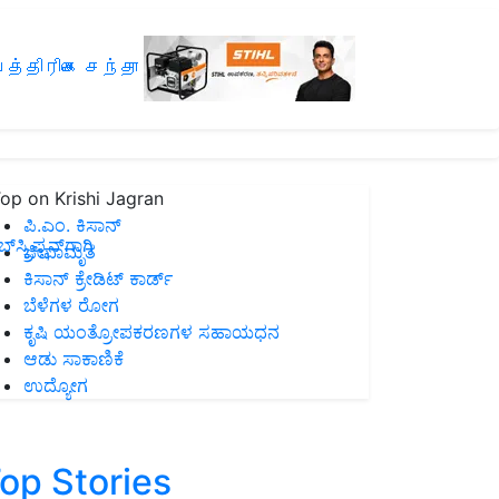
த்திரிகை சந்தா
op on Krishi Jagran
ಪಿ.ಎಂ. ಕಿಸಾನ್
ಸ್ಕ್ರಿಪ್ಷನ್‌ಗಾಗಿ
ಜೀವಾಮೃತ
ಕಿಸಾನ್ ಕ್ರೇಡಿಟ್ ಕಾರ್ಡ್
ಬೆಳೆಗಳ ರೋಗ
ಕೃಷಿ ಯಂತ್ರೋಪಕರಣಗಳ ಸಹಾಯಧನ
ಆಡು ಸಾಕಾಣಿಕೆ
ಉದ್ಯೋಗ
op Stories