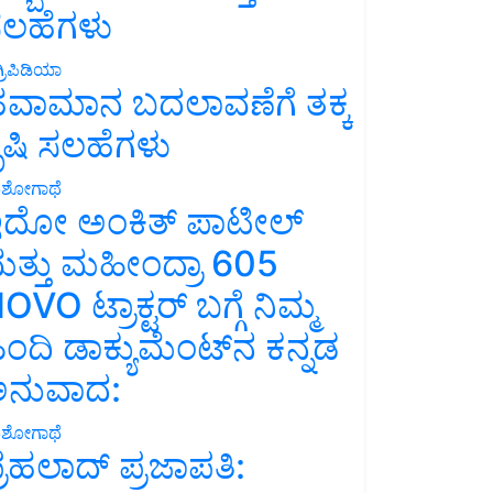
ಲಹೆಗಳು
್ರಿಪಿಡಿಯಾ
ವಾಮಾನ ಬದಲಾವಣೆಗೆ ತಕ್ಕ
ೃಷಿ ಸಲಹೆಗಳು
ಶೋಗಾಥೆ
ದೋ ಅಂಕಿತ್ ಪಾಟೀಲ್
ತ್ತು ಮಹೀಂದ್ರಾ 605
OVO ಟ್ರಾಕ್ಟರ್ ಬಗ್ಗೆ ನಿಮ್ಮ
ಿಂದಿ ಡಾಕ್ಯುಮೆಂಟ್‌ನ ಕನ್ನಡ
ನುವಾದ:
ಶೋಗಾಥೆ
್ರಹಲಾದ್ ಪ್ರಜಾಪತಿ: