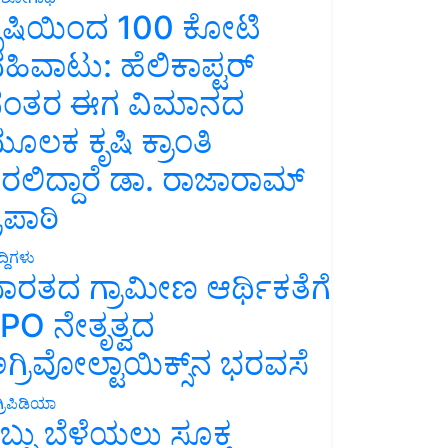
ೃಷಿಯಿಂದ 100 ಕೋಟಿ
ಹಿವಾಟು: ಹೆಲಿಕಾಪ್ಟರ್
ಂತರ ಈಗ ವಿಮಾನದ
ೂಲಕ ಕೃಷಿ ಕ್ರಾಂತಿ
ರಲಿದ್ದಾರೆ ಡಾ. ರಾಜಾರಾಮ್
್ರಿಪಾಠಿ
್ದಿಗಳು
ಾರತದ ಗ್ರಾಮೀಣ ಆರ್ಥಿಕತೆಗೆ
PO ನೇತೃತ್ವದ
ಗ್ರಿವೋಲ್ಟಾಯಿಕ್ಸ್‌ನ ಭರವಸೆ
್ರಿಪಿಡಿಯಾ
ಬ್ಬು ಬೆಳೆಯಲು ಸೂಕ್ತ