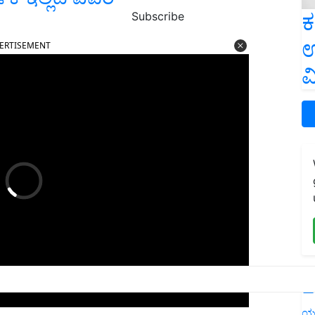
ಕ
Subscribe
ERTISEMENT
ಉ
ವ
L
ಿಕ ವರ್ಷದಿಂದ ನಿರುದ್ಯೋಗ ಭತ್ಯೆ ನೀಡುವುದಾಗಿ ಕಾಂಗ್ರೆಸ್ ಪಕ್ಷದ
ಯ