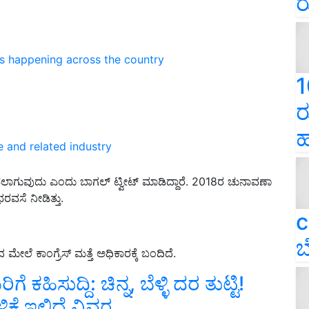
ರ
ns happening across the country
1
ರ
ಹ
e and related industry
ೀಡಲಾಗುವುದು ಎಂದು ಬಾಗಲ್ ಟ್ವೀಟ್ ಮಾಡಿದ್ದಾರೆ. 2018ರ ಚುನಾವಣಾ
ರವಸೆ ನೀಡಿತ್ತು.
c
ಬ
ಕಾಂಗ್ರೆಸ್ ಮತ್ತೆ ಅಧಿಕಾರಕ್ಕೆ ಬಂದಿದೆ.
ಹಿಸುದ್ದಿ: ಚಿನ್ನ, ಬೆಳ್ಳಿ ದರ ತುಟ್ಟಿ!
ಿಕೆ ಇಲ್ಲಿದೆ ವಿವರ