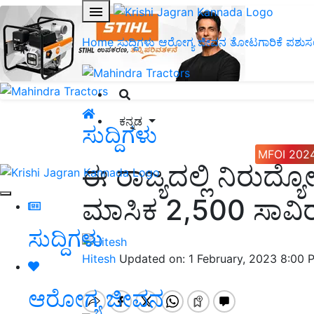
Home
ಸುದ್ದಿಗಳು
ಆರೋಗ್ಯ ಜೀವನ
ತೋಟಗಾರಿಕೆ
ಪಶುಸ
ಕನ್ನಡ
ಸುದ್ದಿಗಳು
MFOI 202
ಈ ರಾಜ್ಯದಲ್ಲಿ ನಿರುದ್ಯ
ಮಾಸಿಕ 2,500 ಸಾವಿ
ಸುದ್ದಿಗಳು
Hitesh
Updated on: 1 February, 2023 8:00 
ಆರೋಗ್ಯ ಜೀವನ