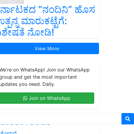
ರ್ನಾಟಕದ “ನಂದಿನಿ” ಹೊಸ
ತ್ಪನ್ನ ಮಾರುಕಟ್ಟೆಗೆ:
ಿಶೇಷತೆ ನೋಡಿ!
View More
We're on WhatsApp! Join our WhatsApp
group and get the most important
updates you need. Daily.
Join on WhatsApp
atest feeds
ಶೋಗಾಥೆ