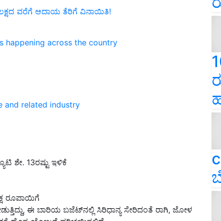
ರ
ಲಕ್ಷದ ವರೆಗೆ ಆದಾಯ ತೆರಿಗೆ ವಿನಾಯಿತಿ!
ns happening across the country
1
ರ
ಹ
e and related industry
c
ಟಿ ಶೇ. 13ರಷ್ಟು ಇಳಿಕೆ
ಬ
ಕ್ಷ ರೂಪಾಯಿಗೆ
ನೀಡುತ್ತಿದ್ದು, ಈ ಬಾರಿಯ ಬಜೆಟ್‌ನಲ್ಲಿ ಸಿರಿಧಾನ್ಯ ಸೇರಿದಂತೆ ರಾಗಿ, ಜೋಳ