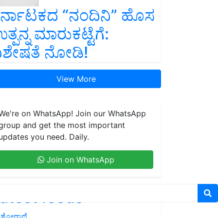
ರ್ನಾಟಕದ “ನಂದಿನಿ” ಹೊಸ
ತ್ಪನ್ನ ಮಾರುಕಟ್ಟೆಗೆ:
ಿಶೇಷತೆ ನೋಡಿ!
View More
We're on WhatsApp! Join our WhatsApp
group and get the most important
updates you need. Daily.
Join on WhatsApp
atest feeds
ಶೋಗಾಥೆ