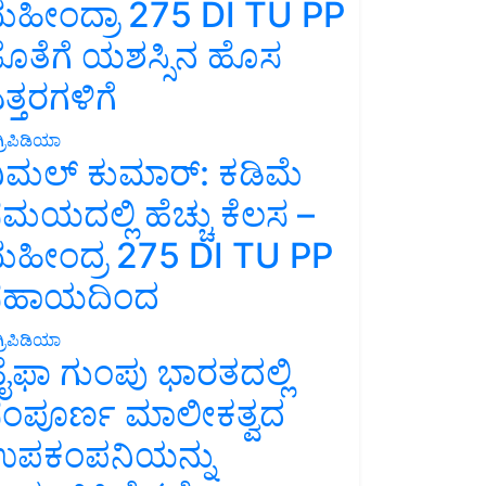
ಹೀಂದ್ರಾ 275 DI TU PP
ೊತೆಗೆ ಯಶಸ್ಸಿನ ಹೊಸ
ತ್ತರಗಳಿಗೆ
್ರಿಪಿಡಿಯಾ
ಿಮಲ್ ಕುಮಾರ್: ಕಡಿಮೆ
ಮಯದಲ್ಲಿ ಹೆಚ್ಚು ಕೆಲಸ –
ಹೀಂದ್ರ 275 DI TU PP
ಸಹಾಯದಿಂದ
್ರಿಪಿಡಿಯಾ
ೈಫಾ ಗುಂಪು ಭಾರತದಲ್ಲಿ
ಂಪೂರ್ಣ ಮಾಲೀಕತ್ವದ
ಪಕಂಪನಿಯನ್ನು