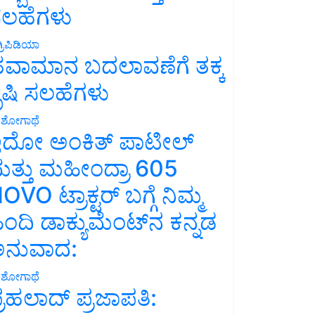
ಲಹೆಗಳು
್ರಿಪಿಡಿಯಾ
ವಾಮಾನ ಬದಲಾವಣೆಗೆ ತಕ್ಕ
ೃಷಿ ಸಲಹೆಗಳು
ಶೋಗಾಥೆ
ದೋ ಅಂಕಿತ್ ಪಾಟೀಲ್
ತ್ತು ಮಹೀಂದ್ರಾ 605
OVO ಟ್ರಾಕ್ಟರ್ ಬಗ್ಗೆ ನಿಮ್ಮ
ಿಂದಿ ಡಾಕ್ಯುಮೆಂಟ್‌ನ ಕನ್ನಡ
ನುವಾದ:
ಶೋಗಾಥೆ
್ರಹಲಾದ್ ಪ್ರಜಾಪತಿ: