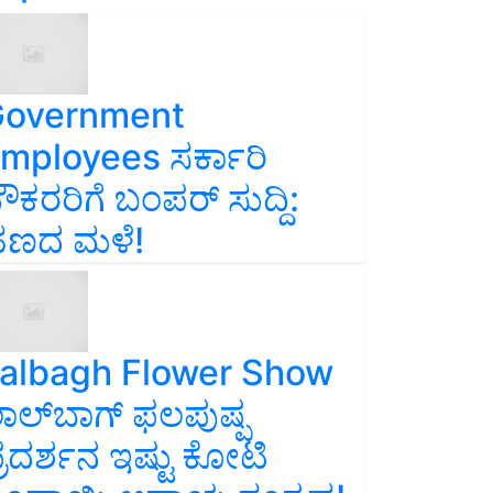
overnment
mployees ಸರ್ಕಾರಿ
ೌಕರರಿಗೆ ಬಂಪರ್‌ ಸುದ್ದಿ:
ಣದ ಮಳೆ!
albagh Flower Show
ಾಲ್‌ಬಾಗ್ ಫಲಪುಷ್ಪ
್ರದರ್ಶನ ಇಷ್ಟು ಕೋಟಿ