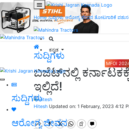
Home
ಸುದ್ದಿಗಳು
ಆರೋಗ್ಯ ಜೀವನ
ತೋಟಗಾರಿಕೆ
ಪಶುಸ
ಕನ್ನಡ
ಸುದ್ದಿಗಳು
MFOI 202
ಬಜೆಟ್‌ನಲ್ಲಿ ಕರ್ನಾಟಕಕ್ಕೆ
ಇಲ್ಲಿದೆ!
ಸುದ್ದಿಗಳು
Hitesh
Updated on: 1 February, 2023 4:12 
ಆರೋಗ್ಯ ಜೀವನ