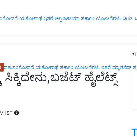
ಂಗೋಪನೆ
ಯಶೋಗಾಥೆ
ಇತರೆ
ಅಗ್ರಿಪೀಡಿಯಾ
ಸರ್ಕಾರಿ ಯೋಜನೆಗಳು
Quiz
ப
#T
4
ಪಶುಸಂಗೋಪನೆ
ಯಶೋಗಾಥೆ
ಸರ್ಕಾರಿ ಯೋಜನೆಗಳು
ಇತರೆ
ಮ್ಯಾಗಜಿನ್‌ ಸಬ್‌
 ಸಿಕ್ಕಿದೇನು,ಬಜೆಟ್‌ ಹೈಲೆಟ್ಸ್‌
PM IST
T