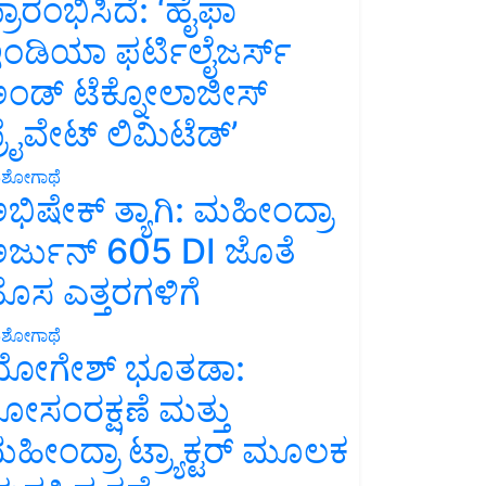
್ರಾರಂಭಿಸಿದೆ: ‘ಹೈಫಾ
ಂಡಿಯಾ ಫರ್ಟಿಲೈಜರ್ಸ್
ಂಡ್ ಟೆಕ್ನೋಲಾಜೀಸ್
್ರೈವೇಟ್ ಲಿಮಿಟೆಡ್’
ಶೋಗಾಥೆ
ಭಿಷೇಕ್ ತ್ಯಾಗಿ: ಮಹೀಂದ್ರಾ
ರ್ಜುನ್ 605 DI ಜೊತೆ
ೊಸ ಎತ್ತರಗಳಿಗೆ
ಶೋಗಾಥೆ
ೋಗೇಶ್ ಭೂತಡಾ:
ೋಸಂರಕ್ಷಣೆ ಮತ್ತು
ಹೀಂದ್ರಾ ಟ್ರ್ಯಾಕ್ಟರ್ ಮೂಲಕ