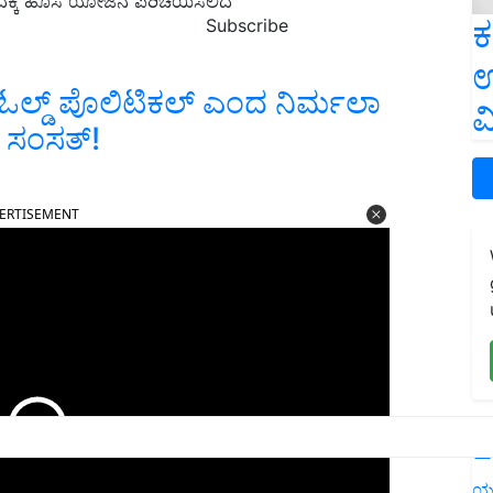
ವುದಕ್ಕೆ ಹೊಸ ಯೋಜನೆ ಪರಿಚಯಿಸಲಿದೆ
ಕ
Subscribe
ಉ
ಕೆ ಓಲ್ಡ್‌ ಪೊಲಿಟಿಕಲ್‌ ಎಂದ ನಿರ್ಮಲಾ
ವ
ದ ಸಂಸತ್!
ERTISEMENT
L
ಯ