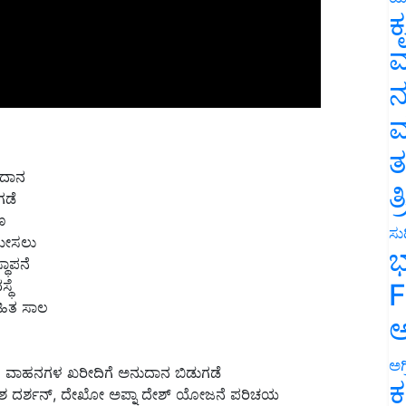
ಕ
ವ
ನ
ಮ
ತ
ುದಾನ
ತ
ಗಡೆ
ಣ
ಸುದ
 ಮೀಸಲು
ಭ
ಥಾಪನೆ
ಥೆ
F
ರಹಿತ ಸಾಲ
ಅ
ಅಗ
ಸ ವಾಹನಗಳ ಖರೀದಿಗೆ ಅನುದಾನ ಬಿಡುಗಡೆ
ಕ
 ಸ್ವದೇಶ ದರ್ಶನ್, ದೇಖೋ ಅಪ್ನಾ ದೇಶ್ ಯೋಜನೆ ಪರಿಚಯ