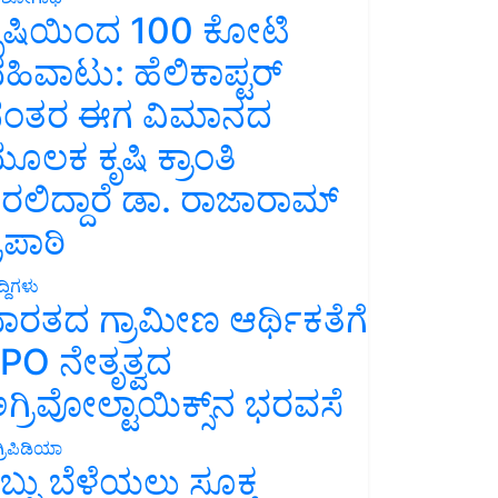
ೃಷಿಯಿಂದ 100 ಕೋಟಿ
ಹಿವಾಟು: ಹೆಲಿಕಾಪ್ಟರ್
ಂತರ ಈಗ ವಿಮಾನದ
ೂಲಕ ಕೃಷಿ ಕ್ರಾಂತಿ
ರಲಿದ್ದಾರೆ ಡಾ. ರಾಜಾರಾಮ್
್ರಿಪಾಠಿ
್ದಿಗಳು
ಾರತದ ಗ್ರಾಮೀಣ ಆರ್ಥಿಕತೆಗೆ
PO ನೇತೃತ್ವದ
ಗ್ರಿವೋಲ್ಟಾಯಿಕ್ಸ್‌ನ ಭರವಸೆ
್ರಿಪಿಡಿಯಾ
ಬ್ಬು ಬೆಳೆಯಲು ಸೂಕ್ತ