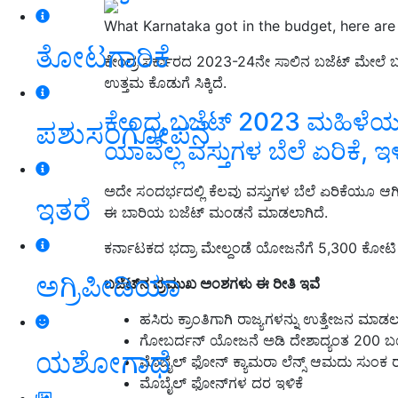
What Karnataka got in the budget, here are 
ತೋಟಗಾರಿಕೆ
ಕೇಂದ್ರ ಸರ್ಕಾರದ 2023-24ನೇ ಸಾಲಿನ ಬಜೆಟ್‌ ಮೇಲೆ ಬಹುನಿರೀಕ
ಉತ್ತಮ ಕೊಡುಗೆ ಸಿಕ್ಕಿದೆ.
ಕೇಂದ್ರ ಬಜೆಟ್‌ 2023 ಮಹಿಳೆಯರಿಗೆ ಕ
ಪಶುಸಂಗೋಪನೆ
ಯಾವೆಲ್ಲ ವಸ್ತುಗಳ ಬೆಲೆ ಏರಿಕೆ, ಇಳ
ಅದೇ ಸಂದರ್ಭದಲ್ಲಿ ಕೆಲವು ವಸ್ತುಗಳ ಬೆಲೆ ಏರಿಕೆಯೂ ಆಗಿ
ಇತರೆ
ಈ ಬಾರಿಯ ಬಜೆಟ್‌ ಮಂಡನೆ ಮಾಡಲಾಗಿದೆ.
ಕರ್ನಾಟಕದ ಭದ್ರಾ ಮೇಲ್ದಂಡೆ ಯೋಜನೆಗೆ 5,300 ಕೋಟ
ಅಗ್ರಿಪೀಡಿಯಾ
ಬಜೆಟ್‌ನ ಪ್ರಮುಖ ಅಂಶಗಳು ಈ ರೀತಿ ಇವೆ
ಹಸಿರು ಕ್ರಾಂತಿಗಾಗಿ ರಾಜ್ಯಗಳನ್ನು ಉತ್ತೇಜನ 
ಗೋಬರ್ದನ್ ಯೋಜನೆ ಅಡಿ ದೇಶಾದ್ಯಂತ 200 ಬ
ಯಶೋಗಾಥೆ
ಮೊಬೈಲ್ ಫೋನ್ ಕ್ಯಾಮರಾ ಲೆನ್ಸ್ ಆಮದು ಸುಂಕ ರ
ಮೊಬೈಲ್ ಫೋನ್‌ಗಳ ದರ ಇಳಿಕೆ