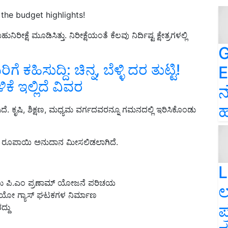
the budget highlights!
್ಷೆ ಮೂಡಿಸಿತ್ತು. ನಿರೀಕ್ಷೆಯಂತೆ ಕೆಲವು ನಿರ್ದಿಷ್ಟ ಕ್ಷೇತ್ರಗಳಲ್ಲಿ
G
ಹಿಸುದ್ದಿ: ಚಿನ್ನ, ಬೆಳ್ಳಿ ದರ ತುಟ್ಟಿ!
E
ಿಕೆ ಇಲ್ಲಿದೆ ವಿವರ
ನ
ಹ
ದೆ. ಕೃಷಿ, ಶಿಕ್ಷಣ, ಮಧ್ಯಮ ವರ್ಗದವರನ್ನೂ ಗಮನದಲ್ಲಿ ಇರಿಸಿಕೊಂಡು
ಿ ರೂಪಾಯಿ ಅನುದಾನ ಮೀಸಲಿಡಲಾಗಿದೆ.
L
ಮಾಡಲು ಪಿ.ಎಂ ಪ್ರಣಾಮ್ ಯೋಜನೆ ಪರಿಚಯ
ಲ
ಯೋ ಗ್ಯಾಸ್ ಘಟಕಗಳ ನಿರ್ಮಾಣ
ಪ
ದ್ದು