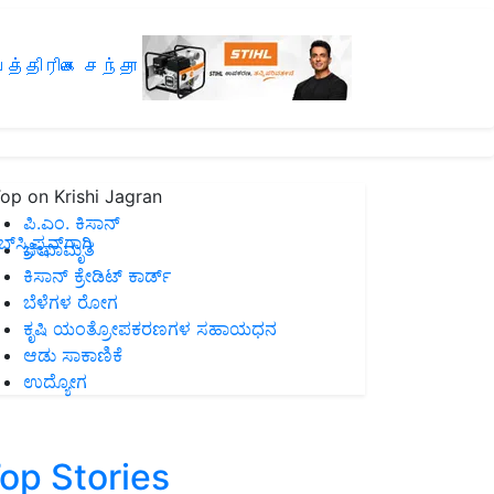
த்திரிகை சந்தா
op on Krishi Jagran
ಪಿ.ಎಂ. ಕಿಸಾನ್
ಸ್ಕ್ರಿಪ್ಷನ್‌ಗಾಗಿ
ಜೀವಾಮೃತ
ಕಿಸಾನ್ ಕ್ರೇಡಿಟ್ ಕಾರ್ಡ್
ಬೆಳೆಗಳ ರೋಗ
ಕೃಷಿ ಯಂತ್ರೋಪಕರಣಗಳ ಸಹಾಯಧನ
ಆಡು ಸಾಕಾಣಿಕೆ
ಉದ್ಯೋಗ
op Stories