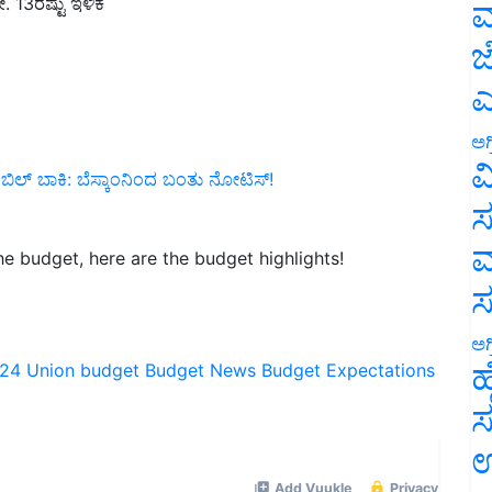
 13ರಷ್ಟು ಇಳಿಕೆ
ಮ
ಜ
ಎ
ಅಗ
ವ
್‌ ಬಿಲ್‌ ಬಾಕಿ: ಬೆಸ್ಕಾಂನಿಂದ ಬಂತು ನೋಟಿಸ್‌!
ಸ
ಮ
e budget, here are the budget highlights!
ಅಗ
ಹ
024
Union budget
Budget News
Budget Expectations
ಸ
ಉ