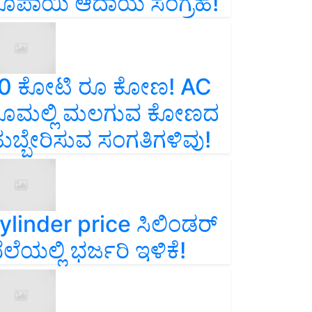
ೂಪಾಯಿ ಆದಾಯ ಸಂಗ್ರಹ!
0 ಕೋಟಿ ರೂ ಕೋಣ! AC
ೂಮಲ್ಲಿ ಮಲಗುವ ಕೋಣದ
ುಬ್ಬೇರಿಸುವ ಸಂಗತಿಗಳಿವು!
ylinder price ಸಿಲಿಂಡರ್‌
ೆಲೆಯಲ್ಲಿ ಭರ್ಜರಿ ಇಳಿಕೆ!