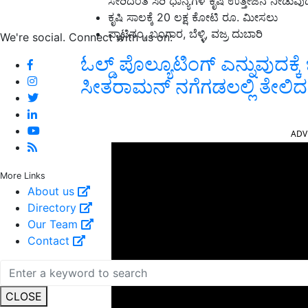
ಸೇರಿದಂತೆ ಸಿರಿ ಧಾನ್ಯಗಳ ಕೃಷಿ ಉತ್ತೇಜನ ನೀಡು
ಕೃಷಿ ಸಾಲಕ್ಕೆ 20 ಲಕ್ಷ ಕೋಟಿ ರೂ. ಮೀಸಲು
ಪ್ಲಾಟಿನಂ, ಬಂಗಾರ, ಬೆಳ್ಳಿ, ವಜ್ರ ದುಬಾರಿ
We're social. Connect with us on:
ಓಲ್ಡ್‌ ಪೊಲ್ಯೂಟಿಂಗ್‌ ಎನ್ನುವುದಕ್
ಸೀತರಾಮನ್‌ ನಗೆಗಡಲಲ್ಲಿ ತೇಲಿ
ADV
More Links
About us
Directory
Our Team
Contact
CLOSE