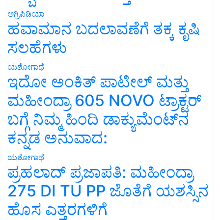
ಅಗ್ರಿಪಿಡಿಯಾ
ಹವಾಮಾನ ಬದಲಾವಣೆಗೆ ತಕ್ಕ ಕೃಷಿ
ಸಲಹೆಗಳು
ಯಶೋಗಾಥೆ
ಇದೋ ಅಂಕಿತ್ ಪಾಟೀಲ್ ಮತ್ತು
ಮಹೀಂದ್ರಾ 605 NOVO ಟ್ರಾಕ್ಟರ್
ಬಗ್ಗೆ ನಿಮ್ಮ ಹಿಂದಿ ಡಾಕ್ಯುಮೆಂಟ್‌ನ
ಕನ್ನಡ ಅನುವಾದ:
ಯಶೋಗಾಥೆ
ಪ್ರಹಲಾದ್ ಪ್ರಜಾಪತಿ: ಮಹೀಂದ್ರಾ
275 DI TU PP ಜೊತೆಗೆ ಯಶಸ್ಸಿನ
ಹೊಸ ಎತ್ತರಗಳಿಗೆ