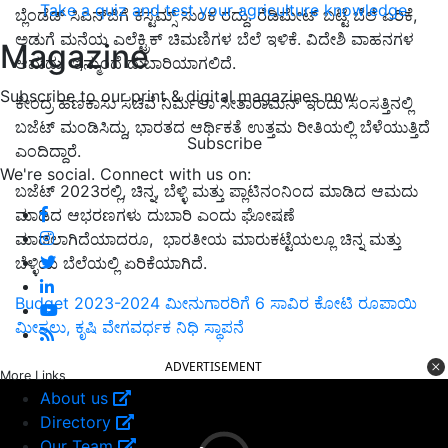
Take a quiz and test your agriculture knowledge
ಬ್ಲೆಂಡೆಡ್ ಸಿಎನ್‌ಜಿಗೆ ಕಸ್ಟಮ್ಸ್ ಸುಂಕ ರದ್ದು. ರೆಡಿಮೇಟ್ ಬಟ್ಟೆ ಬೆಲೆ ಏರಿಕೆ,
ಅಡುಗೆ ಮನೆಯ ಎಲೆಕ್ಟ್ರಿಕ್ ಚಿಮಣಿಗಳ ಬೆಲೆ ಇಳಿಕೆ. ವಿದೇಶಿ ವಾಹನಗಳ
Magazine
ಆಮದು ಇನ್ಮುಂದೆ ದುಬಾರಿಯಾಗಲಿದೆ.
Subscribe to our print & digital magazines now
ಕೇಂದ್ರ ಹಣಕಾಸು ಸಚಿವೆ ನಿರ್ಮಲಾ ಸೀತಾರಾಮನ್ ಇಂದು ಸಂಸತ್ತಿನಲ್ಲಿ
ಬಜೆಟ್ ಮಂಡಿಸಿದ್ದು, ಭಾರತದ ಆರ್ಥಿಕತೆ ಉತ್ತಮ ರೀತಿಯಲ್ಲಿ ಬೆಳೆಯುತ್ತಿದೆ
Subscribe
ಎಂದಿದ್ದಾರೆ.
We're social. Connect with us on:
ಬಜೆಟ್ 2023ರಲ್ಲಿ, ಚಿನ್ನ, ಬೆಳ್ಳಿ ಮತ್ತು ಪ್ಲಾಟಿನಂನಿಂದ ಮಾಡಿದ ಆಮದು
ಮಾಡಿದ ಆಭರಣಗಳು ದುಬಾರಿ ಎಂದು ಘೋಷಣೆ
ಮಾಡಲಾಗಿದೆಯಾದರೂ, ಭಾರತೀಯ ಮಾರುಕಟ್ಟೆಯಲ್ಲೂ ಚಿನ್ನ ಮತ್ತು
ಬೆಳ್ಳಿಯ ಬೆಲೆಯಲ್ಲಿ ಏರಿಕೆಯಾಗಿದೆ.
Budget 2023-2024 ಮೀನುಗಾರರಿಗೆ 6 ಸಾವಿರ ಕೋಟಿ ರೂಪಾಯಿ
ಮೀಸಲು, ಕೃಷಿ ವೇಗವರ್ಧಕ ನಿಧಿ ಸ್ಥಾಪನೆ
ADVERTISEMENT
More Links
About us
Directory
Our Team