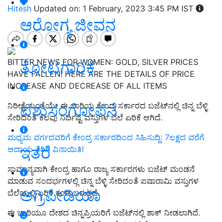
Hitesh
Updated on: 1 February, 2023 3:45 PM IST
ಆರೋಗ್ಯ ಜೀವನ
BITTER NEWS FOR WOMEN: GOLD, SILVER PRICES
ತೋಟಗಾರಿಕೆ
HAVE FALLEN! HERE ARE THE DETAILS OF PRICE
INCREASE AND DECREASE OF ALL ITEMS
ಪಶುಸಂಗೋಪನೆ
ನಿರೀಕ್ಷೆಯಂತೆಯೇ ಈ ಬಾರಿಯ ಕೇಂದ್ರ ಸರ್ಕಾರದ ಬಜೆಟ್‌ನಲ್ಲಿ ಚಿನ್ನ ಬೆಳ್ಳಿ
ಸೇರಿದಂತೆ ಕೆಲವು ನಿರ್ದಿಷ್ಟ ವಸ್ತುಗಳ ಬೆಲೆ ಏರಿಕೆ ಆಗಿದೆ.
ಮಧ್ಯಮ ವರ್ಗದವರಿಗೆ ಕೇಂದ್ರ ಸರ್ಕಾರದಿಂದ ಸಿಹಿಸುದ್ದಿ: 7ಲಕ್ಷದ ವರೆಗೆ
ಇತರೆ
ಆದಾಯ ತೆರಿಗೆ ವಿನಾಯಿತಿ!
ಸಾಮಾನ್ಯವಾಗಿ ಕೇಂದ್ರ ಹಾಗೂ ರಾಜ್ಯ ಸರ್ಕಾರಗಳು ಬಜೆಟ್‌ ಮಂಡನೆ
ಮಾಡುವ ಸಂದರ್ಭಗಳಲ್ಲಿ ಚಿನ್ನ ಬೆಳ್ಳಿ ಸೇರಿದಂತೆ ಐಷಾರಾಮಿ ವಸ್ತುಗಳ
ಅಗ್ರಿಪೀಡಿಯಾ
ಬೆಲೆಯಲ್ಲಿ ಏರಿಕೆ ಕಂಡುಬರುತ್ತದೆ.
ಈ ಬಾರಿಯೂ ದೇಶದ ಚಿನ್ನಪ್ರಿಯರಿಗೆ ಬಜೆಟ್‌ನಲ್ಲಿ ಶಾಕ್ ನೀಡಲಾಗಿದೆ.