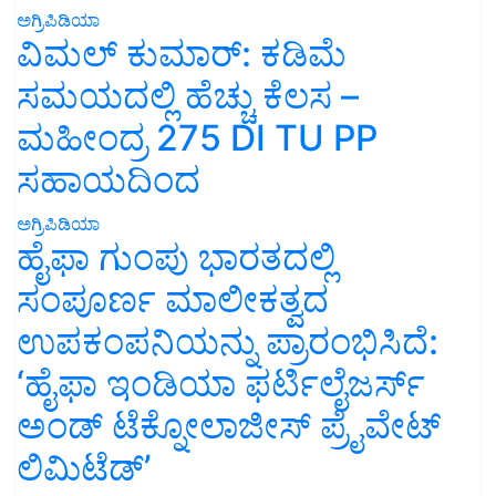
ಅಗ್ರಿಪಿಡಿಯಾ
ವಿಮಲ್ ಕುಮಾರ್: ಕಡಿಮೆ
ಸಮಯದಲ್ಲಿ ಹೆಚ್ಚು ಕೆಲಸ –
ಮಹೀಂದ್ರ 275 DI TU PP
ಸಹಾಯದಿಂದ
ಅಗ್ರಿಪಿಡಿಯಾ
ಹೈಫಾ ಗುಂಪು ಭಾರತದಲ್ಲಿ
ಸಂಪೂರ್ಣ ಮಾಲೀಕತ್ವದ
ಉಪಕಂಪನಿಯನ್ನು ಪ್ರಾರಂಭಿಸಿದೆ:
‘ಹೈಫಾ ಇಂಡಿಯಾ ಫರ್ಟಿಲೈಜರ್ಸ್
ಅಂಡ್ ಟೆಕ್ನೋಲಾಜೀಸ್ ಪ್ರೈವೇಟ್
ಲಿಮಿಟೆಡ್’