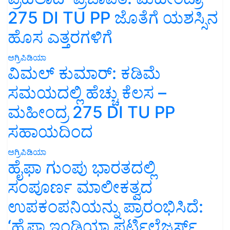
275 DI TU PP ಜೊತೆಗೆ ಯಶಸ್ಸಿನ
ಹೊಸ ಎತ್ತರಗಳಿಗೆ
ಅಗ್ರಿಪಿಡಿಯಾ
ವಿಮಲ್ ಕುಮಾರ್: ಕಡಿಮೆ
ಸಮಯದಲ್ಲಿ ಹೆಚ್ಚು ಕೆಲಸ –
ಮಹೀಂದ್ರ 275 DI TU PP
ಸಹಾಯದಿಂದ
ಅಗ್ರಿಪಿಡಿಯಾ
ಹೈಫಾ ಗುಂಪು ಭಾರತದಲ್ಲಿ
ಸಂಪೂರ್ಣ ಮಾಲೀಕತ್ವದ
ಉಪಕಂಪನಿಯನ್ನು ಪ್ರಾರಂಭಿಸಿದೆ:
‘ಹೈಫಾ ಇಂಡಿಯಾ ಫರ್ಟಿಲೈಜರ್ಸ್