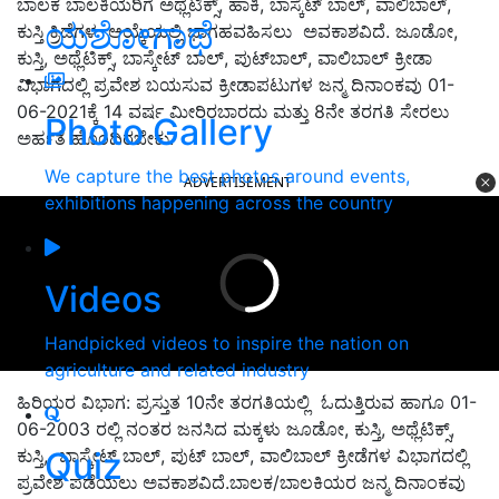
ಬಾಲಕ ಬಾಲಕಿಯರಿಗೆ ಅಥ್ಲೆಟಿಕ್ಸ್, ಹಾಕಿ, ಬಾಸ್ಕೆಟ್ ಬಾಲ್, ವಾಲಿಬಾಲ್,
ಯಶೋಗಾಥೆ
ಕುಸ್ತಿ ಕ್ರಿಡೆಗಳ ಆಯ್ಕೆಯಲ್ಲಿ ಭಾಗಹವಹಿಸಲು ಅವಕಾಶವಿದೆ. ಜೂಡೋ,
ಕುಸ್ತಿ, ಅಥ್ಲೆಟಿಕ್ಸ್, ಬಾಸ್ಕೇಟ್ ಬಾಲ್, ಪುಟ್‍ಬಾಲ್, ವಾಲಿಬಾಲ್ ಕ್ರೀಡಾ
ವಿಭಾಗದಲ್ಲಿ ಪ್ರವೇಶ ಬಯಸುವ ಕ್ರೀಡಾಪಟುಗಳ ಜನ್ಮ ದಿನಾಂಕವು 01-
06-2021ಕ್ಕೆ 14 ವರ್ಷ ಮೀರಿರಬಾರದು ಮತ್ತು 8ನೇ ತರಗತಿ ಸೇರಲು
Photo Gallery
ಅರ್ಹತೆ ಹೊಂದಿರಬೇಕು.
We capture the best photos around events,
ADVERTISEMENT
exhibitions happening across the country
Videos
Handpicked videos to inspire the nation on
agriculture and related industry
ಹಿರಿಯರ ವಿಭಾಗ: ಪ್ರಸ್ತುತ 10ನೇ ತರಗತಿಯಲ್ಲಿ ಓದುತ್ತಿರುವ ಹಾಗೂ 01-
06-2003 ರಲ್ಲಿ ನಂತರ ಜನಸಿದ ಮಕ್ಕಳು ಜೂಡೋ, ಕುಸ್ತಿ, ಅಥ್ಲೆಟಿಕ್ಸ್,
ಕುಸ್ತಿ, ಬಾಸ್ಕೇಟ್ ಬಾಲ್, ಪುಟ್ ಬಾಲ್, ವಾಲಿಬಾಲ್ ಕ್ರೀಡೆಗಳ ವಿಭಾಗದಲ್ಲಿ
Quiz
ಪ್ರವೇಶ ಪಡೆಯಲು ಅವಕಾಶವಿದೆ.ಬಾಲಕ/ಬಾಲಕಿಯರ ಜನ್ಮ ದಿನಾಂಕವು