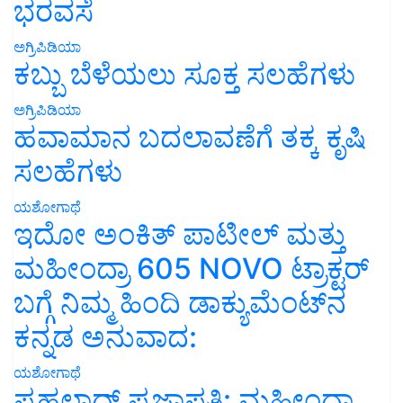
ಭರವಸೆ
ಅಗ್ರಿಪಿಡಿಯಾ
ಕಬ್ಬು ಬೆಳೆಯಲು ಸೂಕ್ತ ಸಲಹೆಗಳು
ಅಗ್ರಿಪಿಡಿಯಾ
ಹವಾಮಾನ ಬದಲಾವಣೆಗೆ ತಕ್ಕ ಕೃಷಿ
ಸಲಹೆಗಳು
ಯಶೋಗಾಥೆ
ಇದೋ ಅಂಕಿತ್ ಪಾಟೀಲ್ ಮತ್ತು
ಮಹೀಂದ್ರಾ 605 NOVO ಟ್ರಾಕ್ಟರ್
ಬಗ್ಗೆ ನಿಮ್ಮ ಹಿಂದಿ ಡಾಕ್ಯುಮೆಂಟ್‌ನ
ಕನ್ನಡ ಅನುವಾದ:
ಯಶೋಗಾಥೆ
ಪ್ರಹಲಾದ್ ಪ್ರಜಾಪತಿ: ಮಹೀಂದ್ರಾ