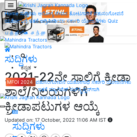
Home
ಸುದ್ದಿಗಳು
ಆರೋಗ್ಯ ಜೀವನ
ತೋಟಗಾರಿಕೆ
ಪಶುಸಂಗೋಪನೆ
ಯಶೋಗಾಥೆ
ಇತರೆ
ಅಗ್ರಿಪೀಡಿಯಾ
ಸರ್ಕಾರಿ ಯೋಜನೆಗಳು
Quiz
பத்திரிகை சந்தா
ಸುದ್ದಿಗಳು
ಕನ್ನಡ
2021-22ನೇ ಸಾಲಿಗೆ ಕ್ರೀಡಾ
MFOI 2024
ಪಶುಸಂಗೋಪನೆ
ಯಶೋಗಾಥೆ
ಸರ್ಕಾರಿ ಯೋಜನೆಗಳು
ಶಾಲೆ/ನಿಲಯಗಳಿಗೆ
ಇತರೆ
ಮ್ಯಾಗಜಿನ್‌ ಸಬ್‌ಸ್ಕ್ರಿಪ್ಷನ್‌ಗಾಗಿ
ಕ್ರೀಡಾಪಟುಗಳ ಆಯ್ಕೆ
Updated on: 17 October, 2022 11:06 AM IST
ಸುದ್ದಿಗಳು