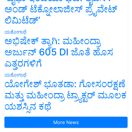
ಅಂಡ್ ಟೆಕ್ನೋಲಾಜೀಸ್ ಪ್ರೈವೇಟ್
ಲಿಮಿಟೆಡ್’
ಯಶೋಗಾಥೆ
ಅಭಿಷೇಕ್ ತ್ಯಾಗಿ: ಮಹೀಂದ್ರಾ
ಅರ್ಜುನ್ 605 DI ಜೊತೆ ಹೊಸ
ಎತ್ತರಗಳಿಗೆ
ಯಶೋಗಾಥೆ
ಯೋಗೇಶ್ ಭೂತಡಾ: ಗೋಸಂರಕ್ಷಣೆ
ಮತ್ತು ಮಹೀಂದ್ರಾ ಟ್ರ್ಯಾಕ್ಟರ್ ಮೂಲಕ
ಯಶಸ್ಸಿನ ಕಥೆ
More News