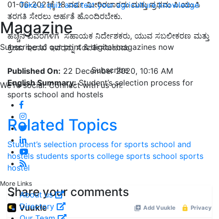
01-06-2021ಕ್ಕೆ 18 ವರ್ಷ ಮೀರಿರಬಾರದು ಮತ್ತು ಪ್ರಥಮ ಪಿ.ಯು.ಸಿ
Take a quiz and test your agriculture knowledge
ತರಗತಿ ಸೇರಲು ಅರ್ಹತೆ ಹೊಂದಿರಬೇಕು.
Magazine
ಹೆಚ್ಚಿನ ವಿವರಗಳಿಗೆ ಸಹಾಯಕ ನಿರ್ದೇಶಕರು, ಯುವ ಸಬಲೀಕರಣ ಮತ್ತು
Subscribe to our print & digital magazines now
ಕ್ರೀಡಾ ಇಲಾಖೆ ಇವರನ್ನು ಸಂಪರ್ಕಿಸಬಹುದು
Subscribe
Published On:
22 December 2020, 10:16 AM
English Summary:
Student’s selection process for
We're social. Connect with us on:
sports school and hostels
Related Topics
Student’s selection process for sports school and
hostels
students
sports college
sports school
sports
hostel
More Links
Share your comments
About us
Directory
Our Team