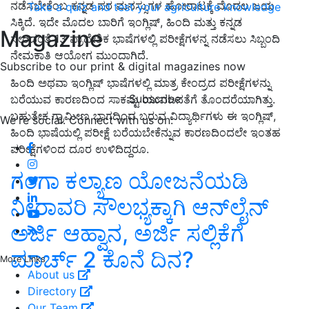
ನಡೆಸಬೇಕೆಂಬ ಕನ್ನಡ ಪರ ಮನಸ್ಸುಗಳ ಹೋರಾಟಕ್ಕೆ ಮೊದಲ ಜಯ
Take a quiz and test your agriculture knowledge
ಸಿಕ್ಕಿದೆ. ಇದೇ ಮೊದಲ ಬಾರಿಗೆ ಇಂಗ್ಲಿಷ್‌, ಹಿಂದಿ ಮತ್ತು ಕನ್ನಡ
Magazine
ಸೇರಿದಂತೆ 13 ಪ್ರಾದೇಶಿಕ ಭಾಷೆಗಳಲ್ಲಿ ಪರೀಕ್ಷೆಗಳನ್ನ ನಡೆಸಲು ಸಿಬ್ಬಂದಿ
ನೇಮಕಾತಿ ಆಯೋಗ ಮುಂದಾಗಿದೆ.
Subscribe to our print & digital magazines now
ಹಿಂದಿ ಅಥವಾ ಇಂಗ್ಲಿಷ್‌ ಭಾಷೆಗಳಲ್ಲಿ ಮಾತ್ರ ಕೇಂದ್ರದ ಪರೀಕ್ಷೆಗಳನ್ನು
Subscribe
ಬರೆಯುವ ಕಾರಣದಿಂದ ಸಾಕಷ್ಟು ಯುವಜನತೆಗೆ ತೊಂದರೆಯಾಗಿತ್ತು.
ಬಹುತೇಕ ಗ್ರಾಮೀಣ ಭಾಗದಿಂದ ಬರುವ ವಿದ್ಯಾರ್ಥಿಗಳು ಈ ಇಂಗ್ಲಿಷ್‌,
We're social. Connect with us on:
ಹಿಂದಿ ಭಾಷೆಯಲ್ಲಿ ಪರೀಕ್ಷೆ ಬರೆಯಬೇಕೆನ್ನುವ ಕಾರಣದಿಂದಲೇ ಇಂತಹ
ಪರೀಕ್ಷೆಗಳಿಂದ ದೂರ ಉಳಿದಿದ್ದರೂ.
ಗಂಗಾ ಕಲ್ಯಾಣ ಯೋಜನೆಯಡಿ
ನೀರಾವರಿ ಸೌಲಭ್ಯಕ್ಕಾಗಿ ಆನ್‍ಲೈನ್
ಅರ್ಜಿ ಆಹ್ವಾನ, ಅರ್ಜಿ ಸಲ್ಲಿಕೆಗೆ
ಮಾರ್ಚ್‌ 2 ಕೊನೆ ದಿನ?
More Links
About us
Directory
Our Team