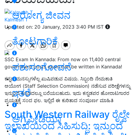
ಆರೋಗ್ಯ ಜೀವನ
Kalmesh T
Updated on: 20 January, 2023 3:40 PM IST
ತೋಟಗಾರಿಕೆ
SSC Exam In Kannada: From now on 11,400 central
ಪಶುಸಂಗೋಪನೆ
government posts exam can be written in Kannada!
ಕನ್ನಡ ಮನಸ್ಸುಗಳೆಲ್ಲ ಖುಷಿಪಡುವ ವಿಷಯ. ಸಿಬ್ಬಂದಿ ನೇಮಕಾತಿ
ಆಯೋಗ (Staff Selection Commission) ನಡೆಸುವ ಪರೀಕ್ಷೆಗಳನ್ನು
ಇತರೆ
ಇನ್ಮುಂದೆ ಕನ್ನಡದಲ್ಲೂ ಬರೆಯಬಹುದು. ಇದು ಕನ್ನಡಪರ ಹೋರಾಟಗಾರರ
ಪ್ರಯತ್ನಕ್ಕೆ ಸಂದ ಫಲ. ಇಲ್ಲಿದೆ ಈ ಕುರಿತಾದ ಸಂಪೂರ್ಣ ಮಾಹಿತಿ
South Western Railway ರೈಲ್ವೇ
ಅಗ್ರಿಪೀಡಿಯಾ
ಇಲಾಖೆಯಿಂದ ಸಿಹಿಸುದ್ದಿ: ಇನ್ಮುಂದೆ