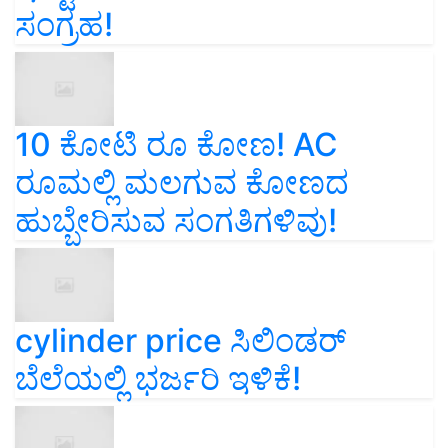
ಸಂಗ್ರಹ!
10 ಕೋಟಿ ರೂ ಕೋಣ! AC
ರೂಮಲ್ಲಿ ಮಲಗುವ ಕೋಣದ
ಹುಬ್ಬೇರಿಸುವ ಸಂಗತಿಗಳಿವು!
cylinder price ಸಿಲಿಂಡರ್‌
ಬೆಲೆಯಲ್ಲಿ ಭರ್ಜರಿ ಇಳಿಕೆ!