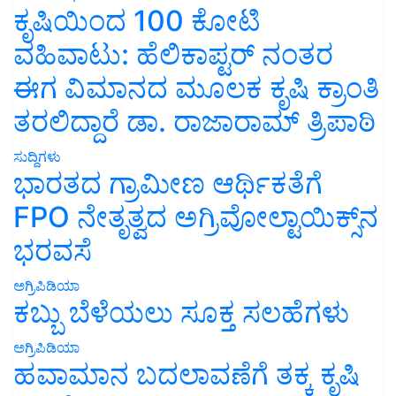
ಕೃಷಿಯಿಂದ 100 ಕೋಟಿ
ವಹಿವಾಟು: ಹೆಲಿಕಾಪ್ಟರ್ ನಂತರ
ಈಗ ವಿಮಾನದ ಮೂಲಕ ಕೃಷಿ ಕ್ರಾಂತಿ
ತರಲಿದ್ದಾರೆ ಡಾ. ರಾಜಾರಾಮ್ ತ್ರಿಪಾಠಿ
ಸುದ್ದಿಗಳು
ಭಾರತದ ಗ್ರಾಮೀಣ ಆರ್ಥಿಕತೆಗೆ
FPO ನೇತೃತ್ವದ ಅಗ್ರಿವೋಲ್ಟಾಯಿಕ್ಸ್‌ನ
ಭರವಸೆ
ಅಗ್ರಿಪಿಡಿಯಾ
ಕಬ್ಬು ಬೆಳೆಯಲು ಸೂಕ್ತ ಸಲಹೆಗಳು
ಅಗ್ರಿಪಿಡಿಯಾ
ಹವಾಮಾನ ಬದಲಾವಣೆಗೆ ತಕ್ಕ ಕೃಷಿ