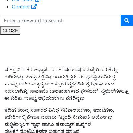
Contact
CLOSE
ಮತ್ತೂ ನಿರಂತರ ಅಭ್ಯಾಸದ ನಂತರವೂ ಭಾಷೆ ಸಮಸ್ಯೆಯಿಂದ ತಮ್ಮ
ಗುರಿಗಳನ್ನು ಮುಟ್ಟುವಲ್ಲಿ ವಿಫಲರಾಗುತ್ತಿದ್ದರು. ಈ ವ್ಯವಸ್ಥೆಯ ವಿರುದ್ಧ
ಸಾಕಷ್ಟು ಬಾರಿ ರಾಜ್ಯಾದ್ಯಂತ ಆಕ್ರೋಶ ವ್ಯಕ್ತಪಡಿಸಿ ಪ್ರತಿಭಟನೆ ಕೂಡ
ನಡೆಸಲಾಗಿತ್ತು. ಸಾಮಾಜಿಕ ಜಾಲತಾಣಗಳಾದ ಫೇಸಬುಕ್‌, ಟ್ವೀಟರ್‌ಗಳಲ್ಲೂ
ಈ ಕುರಿತು ಸಾಕಷ್ಟು ಅಭಿಯಾನಗಳು ನಡೆದಿದ್ದವು.
ಇದೀಗ ಕೇಂದ್ರ ಸರ್ಕಾರದ ವಿವಿಧ ಸಚಿವಾಲಯಗಳು, ಇಲಾಖೆಗಳು,
ಕಚೇರಿಗಳಲ್ಲಿ ನೇಮಕ ಮಾಡಲು ಸಿಬ್ಬಂದಿ ನೇಮಕಾತಿ ಆಯೋಗವು
ಮಲ್ಟಿಟಾಸ್ಕಿಂಗ್‌ ಸ್ಟಾಫ್‌ ಹಾಗೂ ಹವಾಲ್ದಾರ್‌ ಹುದ್ದೆಗಳ
ಪರೀಕ್ಷೆಗೆ ನೋಟಿಫಿಕೇಶನ್‌ ಬಿಡುಗಡೆ ಮಾಡಿದೆ.