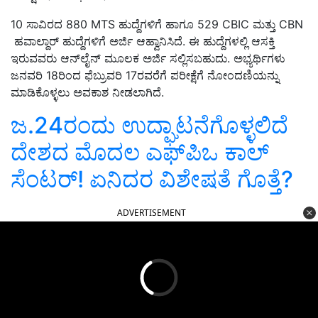
10 ಸಾವಿರದ 880 MTS ಹುದ್ದೆಗಳಿಗೆ ಹಾಗೂ 529 CBIC ಮತ್ತು CBN
ಹವಾಲ್ದಾರ್‌ ಹುದ್ದೆಗಳಿಗೆ ಅರ್ಜಿ ಆಹ್ವಾನಿಸಿದೆ. ಈ ಹುದ್ದೆಗಳಲ್ಲಿ ಆಸಕ್ತಿ
ಇರುವವರು ಆನ್‌ಲೈನ್‌ ಮೂಲಕ ಅರ್ಜಿ ಸಲ್ಲಿಸಬಹುದು. ಅಭ್ಯರ್ಥಿಗಳು
ಜನವರಿ 18ರಿಂದ ಫೆಬ್ರುವರಿ 17ರವರೆಗೆ ಪರೀಕ್ಷೆಗೆ ನೋಂದಣಿಯನ್ನು
ಮಾಡಿಕೊಳ್ಳಲು ಅವಕಾಶ ನೀಡಲಾಗಿದೆ.
ಜ.24ರಂದು ಉದ್ಘಾಟನೆಗೊಳ್ಳಲಿದೆ
ದೇಶದ ಮೊದಲ ಎಫ್‌ಪಿಒ ಕಾಲ್‌
ಸೆಂಟರ್‌! ಏನಿದರ ವಿಶೇಷತೆ ಗೊತ್ತೆ?
ADVERTISEMENT