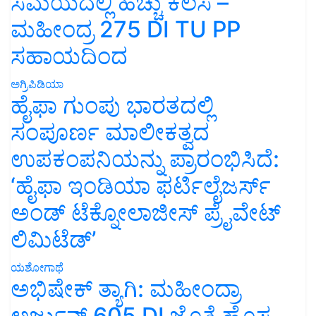
ಸಮಯದಲ್ಲಿ ಹೆಚ್ಚು ಕೆಲಸ –
ಮಹೀಂದ್ರ 275 DI TU PP
ಸಹಾಯದಿಂದ
ಅಗ್ರಿಪಿಡಿಯಾ
ಹೈಫಾ ಗುಂಪು ಭಾರತದಲ್ಲಿ
ಸಂಪೂರ್ಣ ಮಾಲೀಕತ್ವದ
ಉಪಕಂಪನಿಯನ್ನು ಪ್ರಾರಂಭಿಸಿದೆ:
‘ಹೈಫಾ ಇಂಡಿಯಾ ಫರ್ಟಿಲೈಜರ್ಸ್
ಅಂಡ್ ಟೆಕ್ನೋಲಾಜೀಸ್ ಪ್ರೈವೇಟ್
ಲಿಮಿಟೆಡ್’
ಯಶೋಗಾಥೆ
ಅಭಿಷೇಕ್ ತ್ಯಾಗಿ: ಮಹೀಂದ್ರಾ
ಅರ್ಜುನ್ 605 DI ಜೊತೆ ಹೊಸ