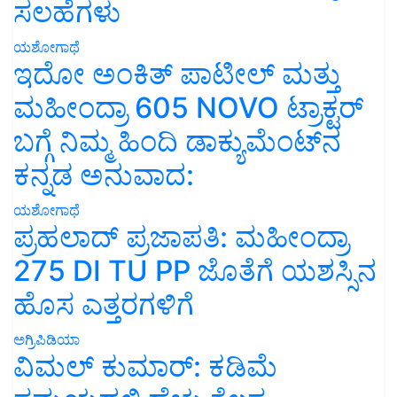
ಸಲಹೆಗಳು
ಯಶೋಗಾಥೆ
ಇದೋ ಅಂಕಿತ್ ಪಾಟೀಲ್ ಮತ್ತು
ಮಹೀಂದ್ರಾ 605 NOVO ಟ್ರಾಕ್ಟರ್
ಬಗ್ಗೆ ನಿಮ್ಮ ಹಿಂದಿ ಡಾಕ್ಯುಮೆಂಟ್‌ನ
ಕನ್ನಡ ಅನುವಾದ:
ಯಶೋಗಾಥೆ
ಪ್ರಹಲಾದ್ ಪ್ರಜಾಪತಿ: ಮಹೀಂದ್ರಾ
275 DI TU PP ಜೊತೆಗೆ ಯಶಸ್ಸಿನ
ಹೊಸ ಎತ್ತರಗಳಿಗೆ
ಅಗ್ರಿಪಿಡಿಯಾ
ವಿಮಲ್ ಕುಮಾರ್: ಕಡಿಮೆ