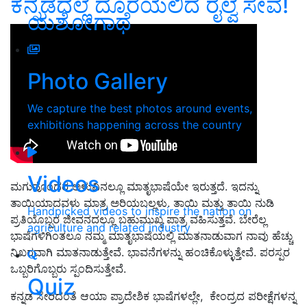
ಕನ್ನಡದಲ್ಲೆ ದೊರೆಯಲಿದೆ ರೈಲ್ವೆ ಸೇವೆ!
ಯಶೋಗಾಥೆ
Photo Gallery
We capture the best photos around events,
exhibitions happening across the country
Videos
ಮಗುವೊಂದರ ಅಳುವಿನಲ್ಲೂ ಮಾತೃಭಾಷೆಯೇ ಇರುತ್ತದೆ. ಇದನ್ನು
ತಾಯಿಯಾದವಳು ಮಾತ್ರ ಅರಿಯಬಲ್ಲಳು. ತಾಯಿ ಮತ್ತು ತಾಯಿ ನುಡಿ
Handpicked videos to inspire the nation on
ಪ್ರತಿಯೊಬ್ಬರ ಜೀವನದಲ್ಲೂ ಬಹುಮುಖ್ಯ ಪಾತ್ರ ವಹಿಸುತ್ತವೆ. ಬೇರೆಲ್ಲ
agriculture and related industry
ಭಾಷೆಗಳಿಗಿಂತಲೂ ನಮ್ಮ ಮಾತೃಭಾಷೆಯಲ್ಲಿ ಮಾತನಾಡುವಾಗ ನಾವು ಹೆಚ್ಚು
ನಿಖರವಾಗಿ ಮಾತನಾಡುತ್ತೇವೆ. ಭಾವನೆಗಳನ್ನು ಹಂಚಿಕೊಳ್ಳುತ್ತೇವೆ. ಪರಸ್ಪರ
ಒಬ್ಬರಿಗೊಬ್ಬರು ಸ್ಪಂದಿಸುತ್ತೇವೆ.
Quiz
ಕನ್ನಡ ಸೇರಿದಂತೆ ಆಯಾ ಪ್ರಾದೇಶಿಕ ಭಾಷೆಗಳಲ್ಲೇ, ಕೇಂದ್ರದ ಪರೀಕ್ಷೆಗಳನ್ನ