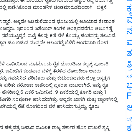
ಾಡುತ್ತಾರೆ. ಈ ಬಾರಿಯೂ ರೈತರು ನೂರಾರು ಹೆಕ್ಟೇರ್‌ನಲ್ಲಿ ಆಲೂಗಡ್ಡೆ
ಕ
ಭಾಗದಲ್ಲಿ ಕಾಣಿಸಿಕೊಂಡ ಮಾಂಡೌಸ್‌ ಚಂಡಮಾರುತದಿಂದಾಗಿ ಬಿತ್ತನೆ
ವ
ವಿಸಿದ್ದಾರೆ. ಅಲ್ಲದೇ ಜಡಿಮಳೆಯಿಂದ ಭೂಮಿಯಲ್ಲಿ ಅತಿಯಾದ ತೇವಾಂಶ
ನ
ದೂಡಿದ್ದರು. ಇದರಿಂದ ಡಿಸೆಂಬರ್ ತಿಂಗಳ ಅಂತ್ಯದವರೆಗೂ ಆಲೂಗಡ್ಡೆ
ೆ ನಡೆಯುತ್ತಿದ್ದರೆ, ಮತ್ತೆ ಕೆಲವು ಕಡೆ ಬೆಳೆ ಕೊಯ್ಲು ಹಂತವನ್ನು ತಲುಪಿದೆ.
ಮ
ಾಗಿ ಹೂ ಬಿಡುವ ಮುನ್ನವೇ ಆಲೂಗಡ್ಡೆ ಬೆಳೆಗೆ ಅಂಗಮಾರಿ ರೋಗ
ತ
ತ
ಳೆ ಹಾನಿಯಿಂದ ಮನನೊಂದು ರೈತ ಧೋಂಡಿಬಾ ಕಲ್ಪಪ್ಪ ಪೂಜಾರಿ
ದಾರೆ. ಜಮೀನಿಗೆ ಬುಧವಾರ ಬೆಳಿಗ್ಗೆ ತೆರಳಿದ ಧೋಂಡಿಬಾ ಅವರು
ಸುದ
ವರನ್ನು ಗಮನಿಸಿದ ಪರಿಚಿತರು ಮತ್ತು ಕುಟುಂಬದವರು ಜಿಲ್ಲಾ ಆಸ್ಪತ್ರೆಗೆ
ಭ
ರೆ. ಈ ಕುರಿತು ನರೋಣಾ ಠಾಣೆಯಲ್ಲಿ ಪ್ರಕರಣ ದಾಖಲಾಗಿದೆ. ಇನ್ನು ರೈತ
ೆಸರಿನಲ್ಲಿ 6 ಎಕರೆ ಜಮೀನಿದೆ. 9 ಎಕರೆಯಲ್ಲಿ ತೊಗರಿ ಮತ್ತು 1
F
ಗರಿ ಸಂಪೂರ್ಣ ಹಾನಿಯಾಗಿತ್ತು. ಅಲ್ಲದೇ ಖಾಸಗಿ ಮತ್ತು ಬ್ಯಾಂಕ್‌ನಲ್ಲಿ
ಅ
ಗಿಯಲ್ಲಿ ನೆಟೆ ರೋಗದಿಂದ ಬೆಳೆ ಹಾನಿಯಾಗುತ್ತಿದ್ದು, ರೈತರು
ಅಗ
ಕ
 ಹಕ್ಕುಪತ್ರ ನೀಡುವ ಮೂಲಕ ರಾಜ್ಯ ಸರ್ಕಾರ ಹೊಸ ದಾಖಲೆ ಸೃಷ್ಟಿ