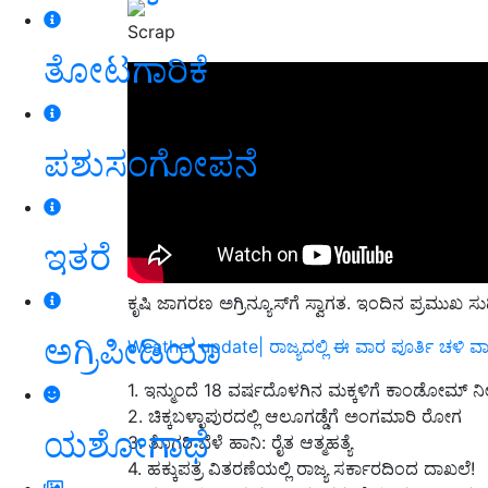
Scrap
ತೋಟಗಾರಿಕೆ
ಪಶುಸಂಗೋಪನೆ
ಇತರೆ
ಕೃಷಿ ಜಾಗರಣ ಅಗ್ರಿನ್ಯೂಸ್‌ಗೆ ಸ್ವಾಗತ. ಇಂದಿನ ಪ್ರಮುಖ ಸುದ
ಅಗ್ರಿಪೀಡಿಯಾ
Weather update| ರಾಜ್ಯದಲ್ಲಿ ಈ ವಾರ ಪೂರ್ತಿ ಚಳಿ 
1. ಇನ್ಮುಂದೆ 18 ವರ್ಷದೊಳಗಿನ ಮಕ್ಕಳಿಗೆ ಕಾಂಡೋಮ್‌ ನೀ
2. ಚಿಕ್ಕಬಳ್ಳಾಪುರದಲ್ಲಿ ಆಲೂಗಡ್ಡೆಗೆ ಅಂಗಮಾರಿ ರೋಗ
ಯಶೋಗಾಥೆ
3. ತೊಗರಿ ಬೆಳೆ ಹಾನಿ: ರೈತ ಆತ್ಮಹತ್ಯೆ
4. ಹಕ್ಕುಪತ್ರ ವಿತರಣೆಯಲ್ಲಿ ರಾಜ್ಯ ಸರ್ಕಾರದಿಂದ ದಾಖಲೆ!