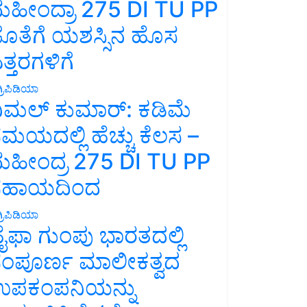
ಹೀಂದ್ರಾ 275 DI TU PP
ೊತೆಗೆ ಯಶಸ್ಸಿನ ಹೊಸ
ತ್ತರಗಳಿಗೆ
್ರಿಪಿಡಿಯಾ
ಿಮಲ್ ಕುಮಾರ್: ಕಡಿಮೆ
ಮಯದಲ್ಲಿ ಹೆಚ್ಚು ಕೆಲಸ –
ಹೀಂದ್ರ 275 DI TU PP
ಸಹಾಯದಿಂದ
್ರಿಪಿಡಿಯಾ
ೈಫಾ ಗುಂಪು ಭಾರತದಲ್ಲಿ
ಂಪೂರ್ಣ ಮಾಲೀಕತ್ವದ
ಪಕಂಪನಿಯನ್ನು