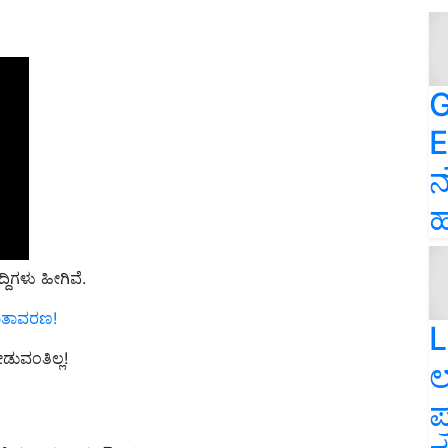
G
E
ನ
ಹ
್ದಿಗಳು ಹೀಗಿವೆ.
ವಾತಾವರಣ!
L
ಡುವಂತಿಲ್ಲ!
ಲ
ಪ