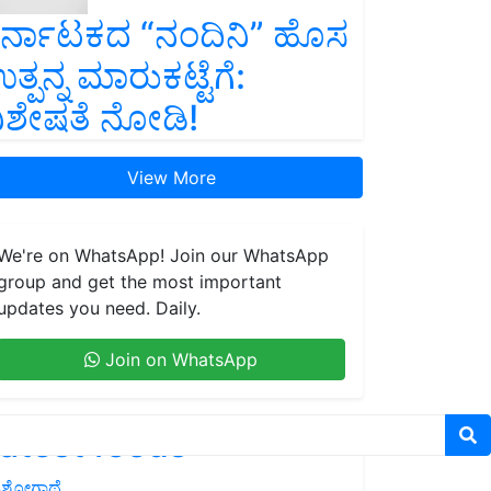
ರ್ನಾಟಕದ “ನಂದಿನಿ” ಹೊಸ
ತ್ಪನ್ನ ಮಾರುಕಟ್ಟೆಗೆ:
ಿಶೇಷತೆ ನೋಡಿ!
View More
We're on WhatsApp! Join our WhatsApp
group and get the most important
updates you need. Daily.
Join on WhatsApp
atest feeds
ಶೋಗಾಥೆ