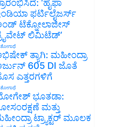
್ರಾರಂಭಿಸಿದೆ: ‘ಹೈಫಾ
ಂಡಿಯಾ ಫರ್ಟಿಲೈಜರ್ಸ್
ಂಡ್ ಟೆಕ್ನೋಲಾಜೀಸ್
್ರೈವೇಟ್ ಲಿಮಿಟೆಡ್’
ಶೋಗಾಥೆ
ಭಿಷೇಕ್ ತ್ಯಾಗಿ: ಮಹೀಂದ್ರಾ
ರ್ಜುನ್ 605 DI ಜೊತೆ
ೊಸ ಎತ್ತರಗಳಿಗೆ
ಶೋಗಾಥೆ
ೋಗೇಶ್ ಭೂತಡಾ:
ೋಸಂರಕ್ಷಣೆ ಮತ್ತು
ಹೀಂದ್ರಾ ಟ್ರ್ಯಾಕ್ಟರ್ ಮೂಲಕ