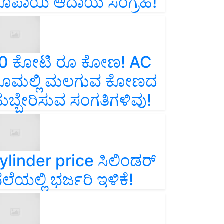
ೂಪಾಯಿ ಆದಾಯ ಸಂಗ್ರಹ!
0 ಕೋಟಿ ರೂ ಕೋಣ! AC
ೂಮಲ್ಲಿ ಮಲಗುವ ಕೋಣದ
ುಬ್ಬೇರಿಸುವ ಸಂಗತಿಗಳಿವು!
ylinder price ಸಿಲಿಂಡರ್‌
ೆಲೆಯಲ್ಲಿ ಭರ್ಜರಿ ಇಳಿಕೆ!