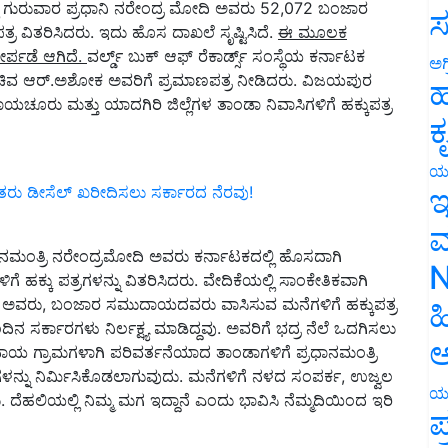
 ಗುರುವಾರ ಪ್ರಧಾನಿ ನರೇಂದ್ರ ಮೋದಿ ಅವರು 52,072 ಬಂಜಾರ
ಸ
ರ ವಿತರಿಸಿದರು. ಇದು ಹೊಸ ದಾಖಲೆ ಸೃಷ್ಟಿಸಿದೆ.
ಈ ಮೂಲಕ
ೇರ್ಪಡೆ ಆಗಿದೆ.
ವರ್ಲ್ಡ್‌ ಬುಕ್ ಆಫ್ ರೆಕಾರ್ಡ್ಸ್‌ ಸಂಸ್ಥೆಯ ಕರ್ನಾಟಕ
ಅಗ
ಿವ ಆರ್.ಅಶೋಕ ಅವರಿಗೆ ಪ್ರಮಾಣಪತ್ರ ನೀಡಿದರು. ವಿಜಯಪುರ
ಹ
ಚೂರು ಮತ್ತು ಯಾದಗಿರಿ ಜಿಲ್ಲೆಗಳ ತಾಂಡಾ ನಿವಾಸಿಗಳಿಗೆ ಹಕ್ಕುಪತ್ರ
ಕ
ಯ
ಇ
ು ಡೀಸೆಲ್‌ ಖರೀದಿಸಲು ಸರ್ಕಾರದ ನೆರವು!
ಮ
ನಮಂತ್ರಿ ನರೇಂದ್ರಮೋದಿ ಅವರು ಕರ್ನಾಟಕದಲ್ಲಿ ಹೊಸದಾಗಿ
N
್ಕು ಪತ್ರಗಳನ್ನು ವಿತರಿಸಿದರು. ವೇದಿಕೆಯಲ್ಲಿ ಸಾಂಕೇತಿಕವಾಗಿ
ೋದಿ ಅವರು, ಬಂಜಾರ ಸಮುದಾಯದವರು ವಾಸಿಸುವ ಮನೆಗಳಿಗೆ ಹಕ್ಕುಪತ್ರ
ಹ
ಸರ್ಕಾರಗಳು ನಿರ್ಲಕ್ಷ್ಯ ಮಾಡಿದ್ದವು. ಅವರಿಗೆ ಭದ್ರ ನೆಲೆ ಒದಗಿಸಲು
ಅ
ಯ ಗ್ರಾಮಗಳಾಗಿ ಪರಿವರ್ತನೆಯಾದ ತಾಂಡಾಗಳಿಗೆ ಪ್ರಧಾನಮಂತ್ರಿ
್ನು ನಿರ್ಮಿಸಿಕೊಡಲಾಗುವುದು. ಮನೆಗಳಿಗೆ ನಳದ ಸಂಪರ್ಕ, ಉಜ್ವಲ
ಯ
ೆಹಲಿಯಲ್ಲಿ ನಿಮ್ಮ ಮಗ ಇದ್ದಾನೆ ಎಂದು ಭಾವಿಸಿ ನೆಮ್ಮದಿಯಿಂದ ಇರಿ
ಪ