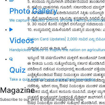
5. ಕಂದಾಯ ಗ್ರಾಮಗಳಾಗಿ ಪರಿವರ್ತನೆಯಾದ ತಾಂಡಾಗಳಿಗ
6. ಹಳೆಯ ವಾಹನಗಳು ಗುಜರಿಗೆ: ಸರ್ಕಾರದಿಂದ ಮಾಸ್ಟರ್‌ ಪ್
Photo Gallery
7. 40 ವರ್ಷ ಲಾಟರಿ ಖರೀದಿಸಿದವನಿಗೆ ಸಿಕ್ಕಿತು ಬರೋಬ್ಬರ
8. ರೈಲ್ವೆ ಇಲಾಖೆಯಿಂದ ಸಿಹಿಸುದ್ದಿ: ಕನ್ನಡದಲ್ಲೇ ಸಿಗಲಿದೆ ರೈಲ
We capture the best photos around events, exhibitio
9. 30 ಸಾವಿರ ಕೋಟಿ ಸಬ್ಸಿಡಿಗೆ ರಸಗೊಬ್ಬರ ಸಚಿವಾಲಯ
10. ಉದ್ಯಮದಲ್ಲಿ ಮಹಿಳೆಯರಿಗೆ ಯಶಸ್ಸಿನ ಮಂತ್ರಗಳು: 
Videos
Ration Card Updates| 2,000 ಸಾವಿರ ಎಲ್ಲ ಬಿಪಿಎಲ್‌ 
ಸುದ್ದಿಗಳ ವಿವರ ಈ ರೀತಿ ಇದೆ.
Handpicked videos to inspire the nation on agricultur
ಇನ್ಮುಂದೆ 18 ವರ್ಷದೊಳಗಿನ ಮಕ್ಕಳಿಗೆ ಕಾಂಡೋಮ್‌ ನೀಡು
ಈ ರೀತಿಯ ಒಂದು ಸುತ್ತೋಲೆಯನ್ನು ಸರ್ಕಾರ ಹೊರಡಿಸಿದೆ. ಇ
Quiz
ಪರಿಶೀಲನೆ ನಡೆಸುವ ಸಂದರ್ಭದಲ್ಲಿ ಕಾಂಡೋಮ್‌ ಪತ್ತೆಯಾಗಿತ್ತು
ಎಚ್ಚೆತ್ತುಕೊಂಡಿರುವ ಔಷಧ ನಿಯಂತ್ರಣ ‌ಮಂಡಳಿ ಮಹತ್
Take a quiz and test your agriculture knowledge
ವಿವಿಧೆಡೆ ಈ ವಿಷಯದ ಕುರಿತು ತೀವ್ರವಾದ ಚರ್ಚೆ ನಡೆದಿದ್ದವ
ನಡೆದಿತ್ತು. ಇದೀಗ ರಾಜ್ಯ ಔಷಧ ನಿಯಂತ್ರಣ ಮಂಡಳಿ ಮಹತ್ವ
Magazine
ಆತಂಕದ ಮಧ್ಯೆ ಹೊಸ ಕಾನೂನು ರೂಪಿಸಿದೆ. ಮಕ್ಕಳ ಬ್ಯಾಗ
ಮಕ್ಕಳಿಗೆ ಕಾಂಡೋಮ್ ನೀಡದಂತೆ ಮೆಡಿಕಲ್ ಶಾಪ್‌ಗಳಿಗೆ ನಿ
Subscribe to our print & digital magazines now
ಔಷಧ ನಿಯಂತ್ರಣ ಮಂಡಳಿ ಸುತ್ತೋಲೆ ಹೊರಡಿಸಿದೆ. ಶಾಲಾ ಮಕ