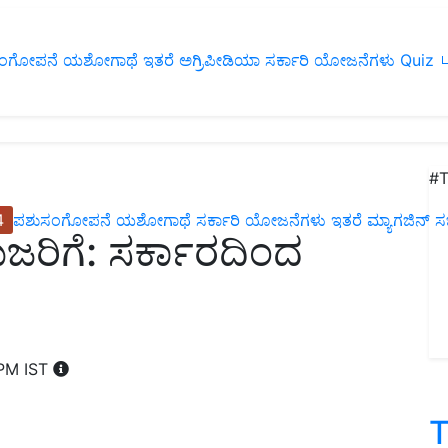
ಂಗೋಪನೆ
ಯಶೋಗಾಥೆ
ಇತರೆ
ಅಗ್ರಿಪೀಡಿಯಾ
ಸರ್ಕಾರಿ ಯೋಜನೆಗಳು
Quiz
ப
#T
4
ಪಶುಸಂಗೋಪನೆ
ಯಶೋಗಾಥೆ
ಸರ್ಕಾರಿ ಯೋಜನೆಗಳು
ಇತರೆ
ಮ್ಯಾಗಜಿನ್‌ ಸಬ್‌
ರಿಗೆ: ಸರ್ಕಾರದಿಂದ
 PM IST
T