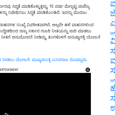
ಮ
ು ಸಿದ್ಧತೆ ಮಾಡಿಕೊಳ್ಳುತ್ತಿದ್ದು, 15 ವರ್ಷ ಮೇಲ್ಪಟ್ಟ ವಾಣಿಜ್ಯ
ಜ
ನು ನಿಷೇಧಿಸಲು ಸಿದ್ಧತೆ ಮಾಡಿಕೊಂಡಿದೆ. ಇದನ್ನು ಮೊದಲು
ಎ
ಿ ವಾಹನಗಳ ಸಂಖ್ಯೆ ವಿಪರೀತವಾಗಿದೆ. ಅಲ್ಲದೇ ಹಳೆ ವಾಹನಗಳಿಂದ
ಸುವ ಉದ್ದೇಶದಿಂದ ರಾಜ್ಯ ಸರ್ಕಾರ ಗುಜರಿ ನೀತಿಯನ್ನು ಜಾರಿ ಮಾಡಲು
ಅಗ
 ನೀತಿಗೆ ಅನುಮೋದನೆ ನೀಡಿದ್ದು, ತಿಂಗಳೊಳಗೆ ಅನುಷ್ಠಾನಕ್ಕೆ ಯೋಜನೆ
ವ
ಸ
ಮ
ೋಗ ನೀಡಲು ಯೋಜನೆ: ಮುಖ್ಯಮಂತ್ರಿ ಬಸವರಾಜ ಬೊಮ್ಮಾಯಿ
ERTISEMENT
ಅಗ
ಹ
ಸ
ಉ