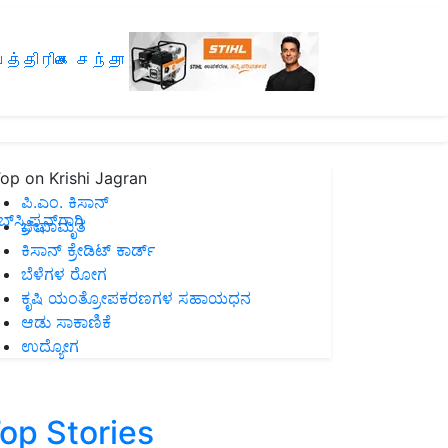
த்திரிகை சந்தா
op on Krishi Jagran
ಪಿ.ಎಂ. ಕಿಸಾನ್
ಸ್ಕ್ರಿಪ್ಷನ್‌ಗಾಗಿ
ಜೀವಾಮೃತ
ಕಿಸಾನ್ ಕ್ರೇಡಿಟ್ ಕಾರ್ಡ್
ಬೆಳೆಗಳ ರೋಗ
ಕೃಷಿ ಯಂತ್ರೋಪಕರಣಗಳ ಸಹಾಯಧನ
ಆಡು ಸಾಕಾಣಿಕೆ
ಉದ್ಯೋಗ
op Stories