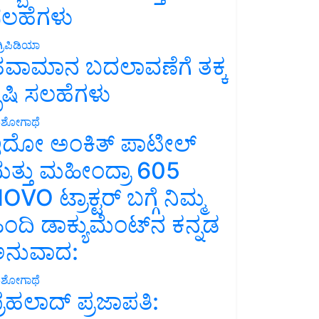
ಲಹೆಗಳು
್ರಿಪಿಡಿಯಾ
ವಾಮಾನ ಬದಲಾವಣೆಗೆ ತಕ್ಕ
ೃಷಿ ಸಲಹೆಗಳು
ಶೋಗಾಥೆ
ದೋ ಅಂಕಿತ್ ಪಾಟೀಲ್
ತ್ತು ಮಹೀಂದ್ರಾ 605
OVO ಟ್ರಾಕ್ಟರ್ ಬಗ್ಗೆ ನಿಮ್ಮ
ಿಂದಿ ಡಾಕ್ಯುಮೆಂಟ್‌ನ ಕನ್ನಡ
ನುವಾದ:
ಶೋಗಾಥೆ
್ರಹಲಾದ್ ಪ್ರಜಾಪತಿ: