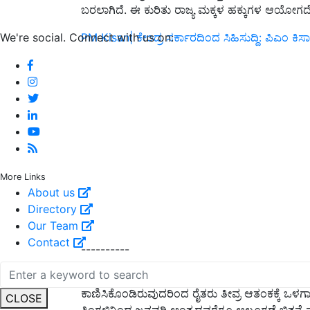
ಬರಲಾಗಿದೆ. ಈ ಕುರಿತು ರಾಜ್ಯ ಮಕ್ಕಳ ಹಕ್ಕುಗಳ ಆಯೋಗದೊ
We're social. Connect with us on:
PM Kisan| ಕೇಂದ್ರ ಸರ್ಕಾರದಿಂದ ಸಿಹಿಸುದ್ದಿ: ಪಿಎಂ ಕಿಸಾನ್
More Links
About us
Directory
Our Team
Contact
----------
2. ಚಿಕ್ಕಬಳ್ಳಾಪುರ ಜಿಲ್ಲೆಯಲ್ಲಿ ಪ್ರಮುಖ ತೋಟಗಾರಿಕೆ 
ಕಾಣಿಸಿಕೊಂಡಿರುವುದರಿಂದ ರೈತರು ತೀವ್ರ ಆತಂಕಕ್ಕೆ ಒಳಗಾಗಿ
CLOSE