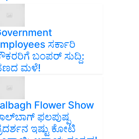
overnment
mployees ಸರ್ಕಾರಿ
ೌಕರರಿಗೆ ಬಂಪರ್‌ ಸುದ್ದಿ:
ಣದ ಮಳೆ!
albagh Flower Show
ಾಲ್‌ಬಾಗ್ ಫಲಪುಷ್ಪ
್ರದರ್ಶನ ಇಷ್ಟು ಕೋಟಿ