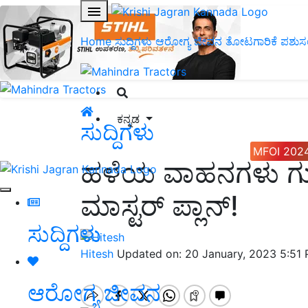
Home
ಸುದ್ದಿಗಳು
ಆರೋಗ್ಯ ಜೀವನ
ತೋಟಗಾರಿಕೆ
ಪಶುಸ
ಕನ್ನಡ
ಸುದ್ದಿಗಳು
MFOI 202
ಹಳೆಯ ವಾಹನಗಳು ಗುಜ
ಮಾಸ್ಟರ್‌ ಪ್ಲಾನ್!
ಸುದ್ದಿಗಳು
Hitesh
Updated on: 20 January, 2023 5:51
ಆರೋಗ್ಯ ಜೀವನ