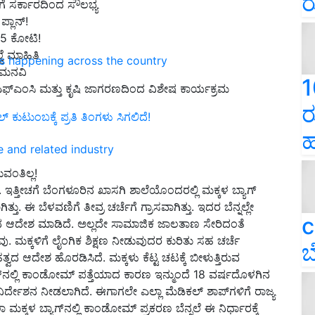
ರ
ೆ ಸರ್ಕಾರದಿಂದ ಸೌಲಭ್ಯ
ಲಾನ್! ‌
ಿ 5 ಕೋಟಿ!
್ವೆ ಮಾಹಿತಿ
ns happening across the country
 ಮನವಿ
1
ಎಫ್‌ಎಂಸಿ ಮತ್ತು ಕೃಷಿ ಜಾಗರಣದಿಂದ ವಿಶೇಷ ಕಾರ್ಯಕ್ರಮ
ರ
ಕುಟುಂಬಕ್ಕೆ ಪ್ರತಿ ತಿಂಗಳು ಸಿಗಲಿದೆ!
ಹ
e and related industry
ವಂತಿಲ್ಲ!
ತ್ತೀಚಗೆ ಬೆಂಗಳೂರಿನ ಖಾಸಗಿ ಶಾಲೆಯೊಂದರಲ್ಲಿ ಮಕ್ಕಳ ಬ್ಯಾಗ್‌
. ಈ ಬೆಳವಣಿಗೆ ತೀವ್ರ ಚರ್ಚೆಗೆ ಗ್ರಾಸವಾಗಿತ್ತು. ಇದರ ಬೆನ್ನಲ್ಲೇ
c
ವದ ಆದೇಶ ಮಾಡಿದೆ. ಅಲ್ಲದೇ ಸಾಮಾಜಿಕ ಜಾಲತಾಣ ಸೇರಿದಂತೆ
ು. ಮಕ್ಕಳಿಗೆ ಲೈಂಗಿಕ ಶಿಕ್ಷಣ ನೀಡುವುದರ ಕುರಿತು ಸಹ ಚರ್ಚೆ
ಬ
ದ ಆದೇಶ ಹೊರಡಿಸಿದೆ. ಮಕ್ಕಳು ಕೆಟ್ಟ ಚಟಕ್ಕೆ ಬೀಳುತ್ತಿರುವ
್‌ನಲ್ಲಿ ಕಾಂಡೋಮ್ ಪತ್ತೆಯಾದ ಕಾರಣ ಇನ್ಮುಂದೆ 18 ವರ್ಷದೊಳಗಿನ
ರ್ದೇಶನ ನೀಡಲಾಗಿದೆ. ಈಗಾಗಲೇ ಎಲ್ಲಾ ಮೆಡಿಕಲ್ ಶಾಪ್‌ಗಳಿಗೆ ರಾಜ್ಯ
್ಕಳ ಬ್ಯಾಗ್‌ನಲ್ಲಿ ಕಾಂಡೋಮ್ ಪ್ರಕರಣ ಬೆನ್ನಲೆ ಈ ನಿರ್ಧಾರಕ್ಕೆ