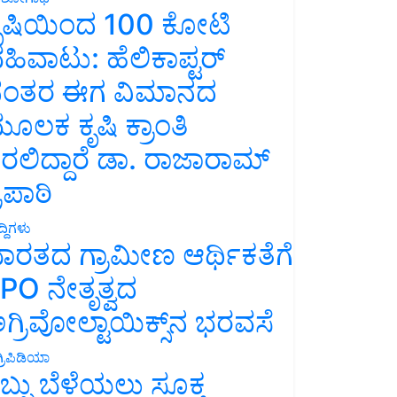
ೃಷಿಯಿಂದ 100 ಕೋಟಿ
ಹಿವಾಟು: ಹೆಲಿಕಾಪ್ಟರ್
ಂತರ ಈಗ ವಿಮಾನದ
ೂಲಕ ಕೃಷಿ ಕ್ರಾಂತಿ
ರಲಿದ್ದಾರೆ ಡಾ. ರಾಜಾರಾಮ್
್ರಿಪಾಠಿ
್ದಿಗಳು
ಾರತದ ಗ್ರಾಮೀಣ ಆರ್ಥಿಕತೆಗೆ
PO ನೇತೃತ್ವದ
ಗ್ರಿವೋಲ್ಟಾಯಿಕ್ಸ್‌ನ ಭರವಸೆ
್ರಿಪಿಡಿಯಾ
ಬ್ಬು ಬೆಳೆಯಲು ಸೂಕ್ತ