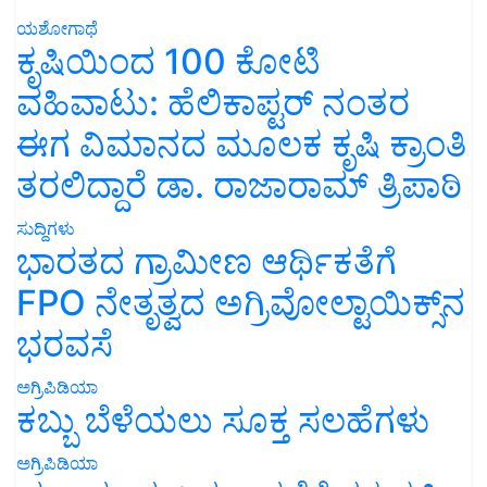
ಯಶೋಗಾಥೆ
ಕೃಷಿಯಿಂದ 100 ಕೋಟಿ
ವಹಿವಾಟು: ಹೆಲಿಕಾಪ್ಟರ್ ನಂತರ
ಈಗ ವಿಮಾನದ ಮೂಲಕ ಕೃಷಿ ಕ್ರಾಂತಿ
ತರಲಿದ್ದಾರೆ ಡಾ. ರಾಜಾರಾಮ್ ತ್ರಿಪಾಠಿ
ಸುದ್ದಿಗಳು
ಭಾರತದ ಗ್ರಾಮೀಣ ಆರ್ಥಿಕತೆಗೆ
FPO ನೇತೃತ್ವದ ಅಗ್ರಿವೋಲ್ಟಾಯಿಕ್ಸ್‌ನ
ಭರವಸೆ
ಅಗ್ರಿಪಿಡಿಯಾ
ಕಬ್ಬು ಬೆಳೆಯಲು ಸೂಕ್ತ ಸಲಹೆಗಳು
ಅಗ್ರಿಪಿಡಿಯಾ