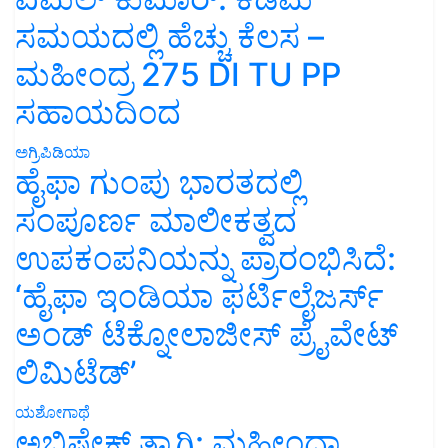
ಸಮಯದಲ್ಲಿ ಹೆಚ್ಚು ಕೆಲಸ –
ಮಹೀಂದ್ರ 275 DI TU PP
ಸಹಾಯದಿಂದ
ಅಗ್ರಿಪಿಡಿಯಾ
ಹೈಫಾ ಗುಂಪು ಭಾರತದಲ್ಲಿ
ಸಂಪೂರ್ಣ ಮಾಲೀಕತ್ವದ
ಉಪಕಂಪನಿಯನ್ನು ಪ್ರಾರಂಭಿಸಿದೆ:
‘ಹೈಫಾ ಇಂಡಿಯಾ ಫರ್ಟಿಲೈಜರ್ಸ್
ಅಂಡ್ ಟೆಕ್ನೋಲಾಜೀಸ್ ಪ್ರೈವೇಟ್
ಲಿಮಿಟೆಡ್’
ಯಶೋಗಾಥೆ
ಅಭಿಷೇಕ್ ತ್ಯಾಗಿ: ಮಹೀಂದ್ರಾ