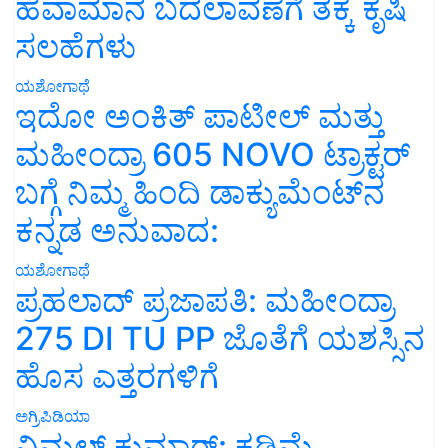
ಹವಾಮಾನ ಬದಲಾವಣೆಗೆ ತಕ್ಕ ಕೃಷಿ
ಸಲಹೆಗಳು
ಯಶೋಗಾಥೆ
ಇದೋ ಅಂಕಿತ್ ಪಾಟೀಲ್ ಮತ್ತು
ಮಹೀಂದ್ರಾ 605 NOVO ಟ್ರಾಕ್ಟರ್
ಬಗ್ಗೆ ನಿಮ್ಮ ಹಿಂದಿ ಡಾಕ್ಯುಮೆಂಟ್‌ನ
ಕನ್ನಡ ಅನುವಾದ:
ಯಶೋಗಾಥೆ
ಪ್ರಹಲಾದ್ ಪ್ರಜಾಪತಿ: ಮಹೀಂದ್ರಾ
275 DI TU PP ಜೊತೆಗೆ ಯಶಸ್ಸಿನ
ಹೊಸ ಎತ್ತರಗಳಿಗೆ
ಅಗ್ರಿಪಿಡಿಯಾ
ವಿಮಲ್ ಕುಮಾರ್: ಕಡಿಮೆ