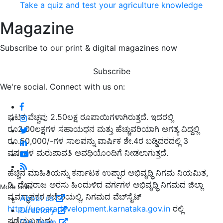
Take a quiz and test your agriculture knowledge
Magazine
Subscribe to our print & digital magazines now
Subscribe
We're social. Connect with us on:
ಘಟಕ ವೆಚ್ಚವು 2.50ಲಕ್ಷ ರೂಪಾಯಿಗಳಾಗಿರುತ್ತದೆ. ಇದರಲ್ಲಿ
ರೂ2.00ಲಕ್ಷಗಳ ಸಹಾಯಧನ ಮತ್ತು ಹೆಚ್ಚುವರಿಯಾಗಿ ಅಗತ್ಯ ವಿದ್ದಲ್ಲಿ
ರೂ.50,000/-ಗಳ ಸಾಲವನ್ನು ವಾರ್ಷಿಕ ಶೇ.4ರ ಬಡ್ಡಿದರದಲ್ಲಿ 3
ವರ್ಷಗಳ ಮರುಪಾವತಿ ಅವಧಿಯೊಂದಿಗೆ ನೀಡಲಾಗುತ್ತದೆ.
ಹೆಚ್ಚಿನ ಮಾಹಿತಿಯನ್ನು ಕರ್ನಾಟಕ ಉಪ್ಪಾರ ಅಭಿವೃಧ್ಧಿ ನಿಗಮ ನಿಯಮಿತ,
ಡಿ. ದೇವರಾಜ ಅರಸು ಹಿಂದುಳಿದ ವರ್ಗಗಳ ಅಭಿವೃಧ್ಧಿ ನಿಗಮದ ಜಿಲ್ಲಾ
More Links
ವ್ಯವಸ್ಥಾಪಕರ ಕಚೇರಿಯಲ್ಲಿ, ನಿಗಮದ ವೆಬ್‍ಸೈಟ್
About us
http://upparadevelopment.karnataka.gov.in
ರಲ್ಲಿ
Directory
ಪಡೆಯಬಹುದು.
Our Team