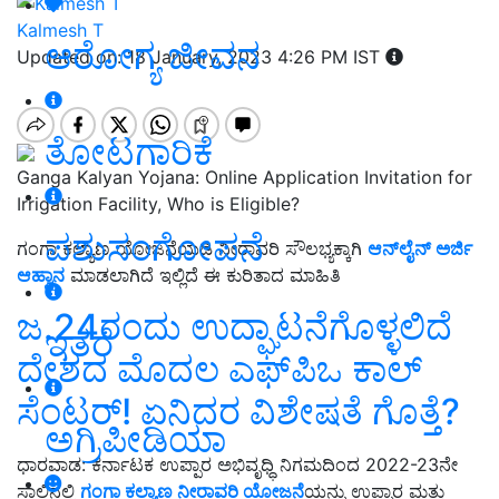
Kalmesh T
ಆರೋಗ್ಯ ಜೀವನ
Updated on: 18 January, 2023 4:26 PM IST
ತೋಟಗಾರಿಕೆ
Ganga Kalyan Yojana: Online Application Invitation for
Irrigation Facility, Who is Eligible?
ಪಶುಸಂಗೋಪನೆ
ಗಂಗಾ ಕಲ್ಯಾಣ ಯೋಜನೆಯಡಿ ನೀರಾವರಿ ಸೌಲಭ್ಯಕ್ಕಾಗಿ
ಆನ್‍ಲೈನ್ ಅರ್ಜಿ
ಆಹ್ವಾನ
ಮಾಡಲಾಗಿದೆ ಇಲ್ಲಿದೆ ಈ ಕುರಿತಾದ ಮಾಹಿತಿ
ಜ.24ರಂದು ಉದ್ಘಾಟನೆಗೊಳ್ಳಲಿದೆ
ಇತರೆ
ದೇಶದ ಮೊದಲ ಎಫ್‌ಪಿಒ ಕಾಲ್‌
ಸೆಂಟರ್‌! ಏನಿದರ ವಿಶೇಷತೆ ಗೊತ್ತೆ?
ಅಗ್ರಿಪೀಡಿಯಾ
ಧಾರವಾಡ: ಕರ್ನಾಟಕ ಉಪ್ಪಾರ ಅಭಿವೃಧ್ಧಿ ನಿಗಮದಿಂದ 2022-23ನೇ
ಸಾಲಿನಲ್ಲಿ
ಗಂಗಾ ಕಲ್ಯಾಣ ನೀರಾವರಿ ಯೋಜನೆ
ಯನ್ನು ಉಪ್ಪಾರ ಮತ್ತು