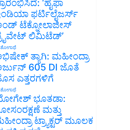
್ರಾರಂಭಿಸಿದೆ: ‘ಹೈಫಾ
ಂಡಿಯಾ ಫರ್ಟಿಲೈಜರ್ಸ್
ಂಡ್ ಟೆಕ್ನೋಲಾಜೀಸ್
್ರೈವೇಟ್ ಲಿಮಿಟೆಡ್’
ಶೋಗಾಥೆ
ಭಿಷೇಕ್ ತ್ಯಾಗಿ: ಮಹೀಂದ್ರಾ
ರ್ಜುನ್ 605 DI ಜೊತೆ
ೊಸ ಎತ್ತರಗಳಿಗೆ
ಶೋಗಾಥೆ
ೋಗೇಶ್ ಭೂತಡಾ:
ೋಸಂರಕ್ಷಣೆ ಮತ್ತು
ಹೀಂದ್ರಾ ಟ್ರ್ಯಾಕ್ಟರ್ ಮೂಲಕ