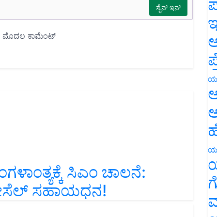
ಪ
ಇ
ಅ
ಪ
ಯ
ಅ
ಅ
ಹ
ಯ
ಗಳಾಂತ್ಯಕ್ಕೆ ಸಿಎಂ ಚಾಲನೆ‌:
ಯ
 ಡೀಸೆಲ್ ಸಹಾಯಧನ!
ಗ
ಮ