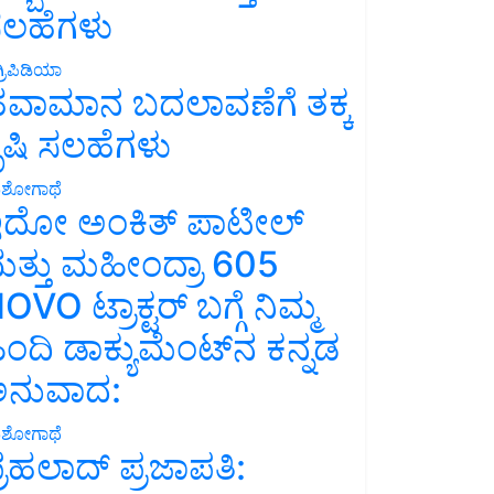
ಲಹೆಗಳು
್ರಿಪಿಡಿಯಾ
ವಾಮಾನ ಬದಲಾವಣೆಗೆ ತಕ್ಕ
ೃಷಿ ಸಲಹೆಗಳು
ಶೋಗಾಥೆ
ದೋ ಅಂಕಿತ್ ಪಾಟೀಲ್
ತ್ತು ಮಹೀಂದ್ರಾ 605
OVO ಟ್ರಾಕ್ಟರ್ ಬಗ್ಗೆ ನಿಮ್ಮ
ಿಂದಿ ಡಾಕ್ಯುಮೆಂಟ್‌ನ ಕನ್ನಡ
ನುವಾದ:
ಶೋಗಾಥೆ
್ರಹಲಾದ್ ಪ್ರಜಾಪತಿ: