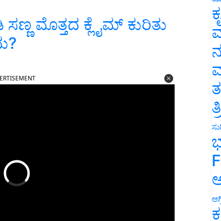
ಕ
್ಣ ಮೊತ್ತದ ಕ್ಲೈಮ್‌ ಕುರಿತು
ವ
ದು?
ನ
ಮ
ERTISEMENT
ತ
ತ
ಸುದ
ಭ
F
ಅ
ಅಗ
ಕ