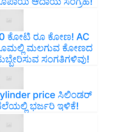
ೂಪಾಯಿ ಆದಾಯ ಸಂಗ್ರಹ!
0 ಕೋಟಿ ರೂ ಕೋಣ! AC
ೂಮಲ್ಲಿ ಮಲಗುವ ಕೋಣದ
ುಬ್ಬೇರಿಸುವ ಸಂಗತಿಗಳಿವು!
ylinder price ಸಿಲಿಂಡರ್‌
ೆಲೆಯಲ್ಲಿ ಭರ್ಜರಿ ಇಳಿಕೆ!