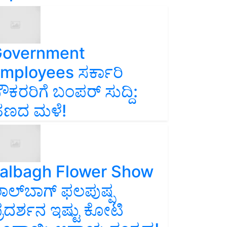
overnment
mployees ಸರ್ಕಾರಿ
ೌಕರರಿಗೆ ಬಂಪರ್‌ ಸುದ್ದಿ:
ಣದ ಮಳೆ!
albagh Flower Show
ಾಲ್‌ಬಾಗ್ ಫಲಪುಷ್ಪ
್ರದರ್ಶನ ಇಷ್ಟು ಕೋಟಿ