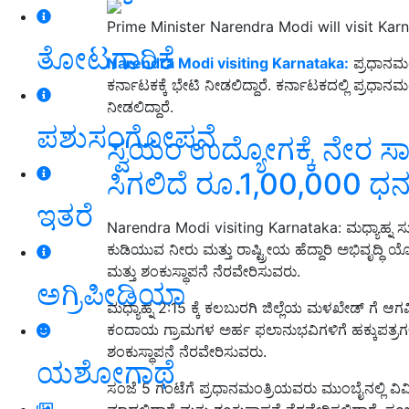
Prime Minister Narendra Modi will visit Kar
ತೋಟಗಾರಿಕೆ
Narendra Modi visiting Karnataka:
ಪ್ರಧಾನಮಂ
ಕರ್ನಾಟಕಕ್ಕೆ ಭೇಟಿ ನೀಡಲಿದ್ದಾರೆ. ಕರ್ನಾಟಕದಲ್ಲಿ ಪ್ರಧಾನ
ನೀಡಲಿದ್ದಾರೆ.
ಪಶುಸಂಗೋಪನೆ
ಸ್ವಯಂ ಉದ್ಯೋಗಕ್ಕೆ ನೇರ ಸ
ಸಿಗಲಿದೆ ರೂ.1,00,000 
ಇತರೆ
Narendra Modi visiting Karnataka: ಮಧ್ಯಾಹ್ನ ಸು
ಕುಡಿಯುವ ನೀರು ಮತ್ತು ರಾಷ್ಟ್ರೀಯ ಹೆದ್ದಾರಿ ಅಭಿವೃದ್ಧಿ
ಮತ್ತು ಶಂಕುಸ್ಥಾಪನೆ ನೆರವೇರಿಸುವರು.
ಅಗ್ರಿಪೀಡಿಯಾ
ಮಧ್ಯಾಹ್ನ 2:15 ಕ್ಕೆ ಕಲಬುರಗಿ ಜಿಲ್ಲೆಯ ಮಳಖೇಡ್ ಗೆ
ಕಂದಾಯ ಗ್ರಾಮಗಳ ಅರ್ಹ ಫಲಾನುಭವಿಗಳಿಗೆ ಹಕ್ಕುಪತ್ರಗಳನ್
ಶಂಕುಸ್ಥಾಪನೆ ನೆರವೇರಿಸುವರು.
ಯಶೋಗಾಥೆ
ಸಂಜೆ 5 ಗಂಟೆಗೆ ಪ್ರಧಾನಮಂತ್ರಿಯವರು ಮುಂಬೈನಲ್ಲಿ ವಿವ