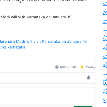
ಮ
ಜ
Modi will visit Karnataka on January 19
ಎ
ಅಗ
arendra Modi will visit Karnataka on January 19
ವ
ting karnataka
ಸ
ಮ
ಅಗ
ಹ
ಸ
ಉ