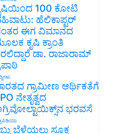
ೃಷಿಯಿಂದ 100 ಕೋಟಿ
ಹಿವಾಟು: ಹೆಲಿಕಾಪ್ಟರ್
ಂತರ ಈಗ ವಿಮಾನದ
ೂಲಕ ಕೃಷಿ ಕ್ರಾಂತಿ
ರಲಿದ್ದಾರೆ ಡಾ. ರಾಜಾರಾಮ್
್ರಿಪಾಠಿ
್ದಿಗಳು
ಾರತದ ಗ್ರಾಮೀಣ ಆರ್ಥಿಕತೆಗೆ
PO ನೇತೃತ್ವದ
ಗ್ರಿವೋಲ್ಟಾಯಿಕ್ಸ್‌ನ ಭರವಸೆ
್ರಿಪಿಡಿಯಾ
ಬ್ಬು ಬೆಳೆಯಲು ಸೂಕ್ತ