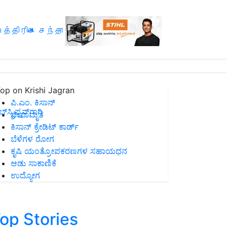
த்திரிகை சந்தா
op on Krishi Jagran
ಪಿ.ಎಂ. ಕಿಸಾನ್
ಸ್ಕ್ರಿಪ್ಷನ್‌ಗಾಗಿ
ಜೀವಾಮೃತ
ಕಿಸಾನ್ ಕ್ರೇಡಿಟ್ ಕಾರ್ಡ್
ಬೆಳೆಗಳ ರೋಗ
ಕೃಷಿ ಯಂತ್ರೋಪಕರಣಗಳ ಸಹಾಯಧನ
ಆಡು ಸಾಕಾಣಿಕೆ
ಉದ್ಯೋಗ
op Stories