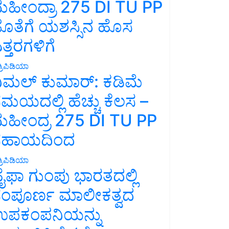
ಹೀಂದ್ರಾ 275 DI TU PP
ೊತೆಗೆ ಯಶಸ್ಸಿನ ಹೊಸ
ತ್ತರಗಳಿಗೆ
್ರಿಪಿಡಿಯಾ
ಿಮಲ್ ಕುಮಾರ್: ಕಡಿಮೆ
ಮಯದಲ್ಲಿ ಹೆಚ್ಚು ಕೆಲಸ –
ಹೀಂದ್ರ 275 DI TU PP
ಸಹಾಯದಿಂದ
್ರಿಪಿಡಿಯಾ
ೈಫಾ ಗುಂಪು ಭಾರತದಲ್ಲಿ
ಂಪೂರ್ಣ ಮಾಲೀಕತ್ವದ
ಪಕಂಪನಿಯನ್ನು