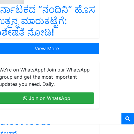
ರ್ನಾಟಕದ “ನಂದಿನಿ” ಹೊಸ
ತ್ಪನ್ನ ಮಾರುಕಟ್ಟೆಗೆ:
ಿಶೇಷತೆ ನೋಡಿ!
View More
We're on WhatsApp! Join our WhatsApp
group and get the most important
updates you need. Daily.
Join on WhatsApp
atest feeds
ಶೋಗಾಥೆ