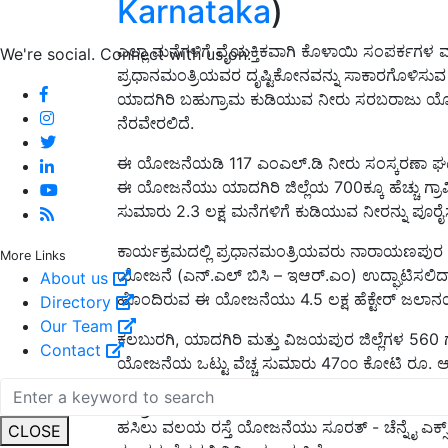
Karnataka
)
ಎಲ್ಲಾ ಮನೆಗಳಿಗೆ ವೈಯಕ್ತಿಕವಾಗಿ ಕೊಳಾಯಿ ಸಂಪರ್ಕಗಳ 
We're social. Connect with us on:
ಪ್ರಧಾನಮಂತ್ರಿಯವರ ದೃಷ್ಟಿಕೋನವನ್ನು ಸಾಕಾರಗೊಳಿಸುವ
ಯಾದಗಿರಿ ಬಹುಗ್ರಾಮ ಕುಡಿಯುವ ನೀರು ಸರಬರಾಜು ಯೋಜನೆ
ನೆರವೇರಲಿದೆ.
ಈ ಯೋಜನೆಯಡಿ 117 ಎಂಎಲ್.ಡಿ ನೀರು ಸಂಸ್ಕರಣಾ ಘಟಕವ
ಈ ಯೋಜನೆಯು ಯಾದಗಿರಿ ಜಿಲ್ಲೆಯ 700ಕ್ಕೂ ಹೆಚ್ಚು 
ಸುಮಾರು 2.3 ಲಕ್ಷ ಮನೆಗಳಿಗೆ ಕುಡಿಯುವ ನೀರನ್ನು ಪೂರೈಸು
ಕಾರ್ಯಕ್ರಮದಲ್ಲಿ ಪ್ರಧಾನಮಂತ್ರಿಯವರು ನಾರಾಯಣಪುರ
More Links
ಯೋಜನೆ (ಎನ್.ಎಲ್ ಬಿಸಿ – ಇಆರ್.ಎಂ) ಉದ್ಘಾಟಿಸಲಿದ್ದ
About us
ಹೊಂದಿರುವ ಈ ಯೋಜನೆಯು 4.5 ಲಕ್ಷ ಹೆಕ್ಟೇರ್ ಜಲಾನಯನ ಪ್
Directory
Our Team
ಕಲಬುರಗಿ, ಯಾದಗಿರಿ ಮತ್ತು ವಿಜಯಪುರ ಜಿಲ್ಲೆಗಳ 560 ಗ್
Contact
ಯೋಜನೆಯ ಒಟ್ಟು ವೆಚ್ಚ ಸುಮಾರು 47೦೦ ಕೋಟಿ ರೂ. ಆಗ
ರಾಷ್ಟ್ರೀಯ ಹೆದ್ದಾರಿ 150ಸಿ 65.5 ಕಿ.ಮೀ ವಿಭಾಗಕ್ಕೂ ಪ್
ಹಸಿಲು ವಲಯ ರಸ್ತೆ ಯೋಜನೆಯು ಸೂರತ್ - ಚೆನ್ನೈ ಎಕ್ಸ್
CLOSE