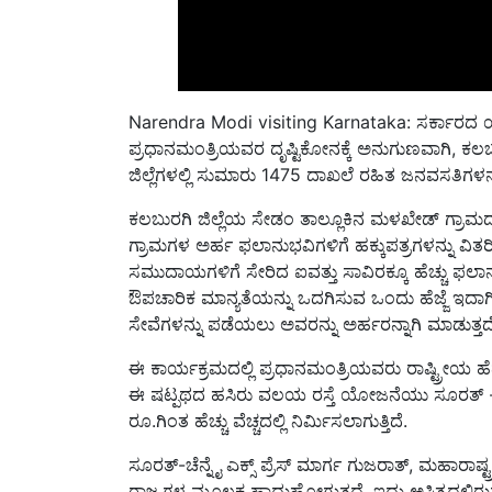
Narendra Modi visiting Karnataka: ಸರ್ಕಾರದ ಯೋ
ಪ್ರಧಾನಮಂತ್ರಿಯವರ ದೃಷ್ಟಿಕೋನಕ್ಕೆ ಅನುಗುಣವಾಗಿ, 
ಜಿಲ್ಲೆಗಳಲ್ಲಿ ಸುಮಾರು 1475 ದಾಖಲೆ ರಹಿತ ಜನವಸತಿಗ
ಕಲಬುರಗಿ ಜಿಲ್ಲೆಯ ಸೇಡಂ ತಾಲ್ಲೂಕಿನ ಮಳಖೇಡ್ ಗ್ರ
ಗ್ರಾಮಗಳ ಅರ್ಹ ಫಲಾನುಭವಿಗಳಿಗೆ ಹಕ್ಕುಪತ್ರಗಳನ್ನು ವಿತರಿ
ಸಮುದಾಯಗಳಿಗೆ ಸೇರಿದ ಐವತ್ತು ಸಾವಿರಕ್ಕೂ ಹೆಚ್ಚು ಫಲಾನ
ಔಪಚಾರಿಕ ಮಾನ್ಯತೆಯನ್ನು ಒದಗಿಸುವ ಒಂದು ಹೆಜ್ಜೆ ಇದಾಗಿದ
ಸೇವೆಗಳನ್ನು ಪಡೆಯಲು ಅವರನ್ನು ಅರ್ಹರನ್ನಾಗಿ ಮಾಡುತ್ತದೆ
ಈ ಕಾರ್ಯಕ್ರಮದಲ್ಲಿ ಪ್ರಧಾನಮಂತ್ರಿಯವರು ರಾಷ್ಟ್ರೀಯ ಹೆದ್ದ
ಈ ಷಟ್ಪಥದ ಹಸಿರು ವಲಯ ರಸ್ತೆ ಯೋಜನೆಯು ಸೂರತ್ - ಚೆನ
ರೂ.ಗಿಂತ ಹೆಚ್ಚು ವೆಚ್ಚದಲ್ಲಿ ನಿರ್ಮಿಸಲಾಗುತ್ತಿದೆ.
ಸೂರತ್-ಚೆನ್ನೈ ಎಕ್ಸ್ ಪ್ರೆಸ್ ಮಾರ್ಗ ಗುಜರಾತ್, ಮಹಾರಾಷ
ರಾಜ್ಯಗಳ ಮೂಲಕ ಹಾದುಹೋಗುತ್ತದೆ. ಇದು ಅಸ್ತಿತ್ವದಲ್ಲಿರ