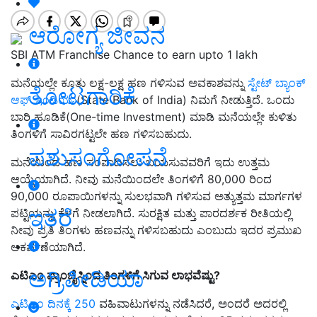
ಆರೋಗ್ಯ ಜೀವನ
SBI ATM Franchise Chance to earn upto 1 lakh
ಮನೆಯಲ್ಲೇ ಕೂತು ಲಕ್ಷ-ಲಕ್ಷ ಹಣ ಗಳಿಸುವ ಅವಕಾಶವನ್ನು
ಸ್ಟೇಟ್ ಬ್ಯಾಂಕ್
ತೋಟಗಾರಿಕೆ
ಆಫ್ ಇಂಡಿಯಾ
(State Bank of India) ನಿಮಗೆ ನೀಡುತ್ತಿದೆ. ಒಂದು
ಬಾರಿ ಹೂಡಿಕೆ(One-time Investment) ಮಾಡಿ ಮನೆಯಲ್ಲೇ ಕುಳಿತು
ತಿಂಗಳಿಗೆ ಸಾವಿರಗಟ್ಟಲೇ ಹಣ ಗಳಿಸಬಹುದು.
ಪಶುಸಂಗೋಪನೆ
ಮನೆಯಿಂದ ಹಣ ಸಂಪಾದಿಸಲು ಬಯಸುವವರಿಗೆ ಇದು ಉತ್ತಮ
ಆಯ್ಕೆಯಾಗಿದೆ. ನೀವು ಮನೆಯಿಂದಲೇ ತಿಂಗಳಿಗೆ 80,000 ರಿಂದ
90,000 ರೂಪಾಯಿಗಳನ್ನು ಸುಲಭವಾಗಿ ಗಳಿಸುವ ಅತ್ಯುತ್ತಮ ಮಾರ್ಗಗಳ
ಇತರೆ
ಪಟ್ಟಿಯನ್ನು ಕೆಳಗೆ ನೀಡಲಾಗಿದೆ. ಸುರಕ್ಷಿತ ಮತ್ತು ಪಾರದರ್ಶಕ ರೀತಿಯಲ್ಲಿ
ನೀವು ಪ್ರತಿ ತಿಂಗಳು ಹಣವನ್ನು ಗಳಿಸಬಹುದು ಎಂಬುದು ಇದರ ಪ್ರಮುಖ
ಆಕರ್ಷಣೆಯಾಗಿದೆ.
ಅಗ್ರಿಪೀಡಿಯಾ
ಎಟಿಎಂ ಫ್ರಾಂಚೈಸ್ನಿಂದ ತಿಂಗಳಿಗೆ ಸಿಗುವ ಲಾಭವೆಷ್ಟು?
ಎಟಿಎಂ ದಿನಕ್ಕೆ 250
ವಹಿವಾಟುಗಳನ್ನು ನಡೆಸಿದರೆ, ಅಂದರೆ ಅದರಲ್ಲಿ