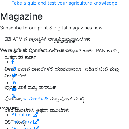
Take a quiz and test your agriculture knowledge
Magazine
Subscribe to our print & digital magazines now
SBI ATM ನ ಫ್ರಾಂಚೈಸಿಗೆ ಅಗತ್ಯವಿರುವ ದಾಖಲೆಗಳು
Subscribe
We're social. Connect with us on:
ಯಾವುದೇ ID ಪುರಾವೆ ದಾಖಲೆಗಳು - ಆಧಾರ್ ಕಾರ್ಡ್, PAN ಕಾರ್ಡ್,
ಮತದಾರರ ಕಾರ್ಡ್
ವಿಳಾಸ ಪುರಾವೆ ದಾಖಲೆಗಳಲ್ಲಿ ಯಾವುದಾದರೂ- ಪಡಿತರ ಚೀಟಿ ಮತ್ತು
ವಿದ್ಯುತ್ ಬಿಲ್
ಬ್ಯಾಂಕ್ ಖಾತೆ ಮತ್ತು ಪಾಸ್‌ಬುಕ್
ಫೋಟೋ,
ಇ-ಮೇಲ್ ಐಡಿ
ಮತ್ತು ಫೋನ್ ಸಂಖ್ಯೆ
More Links
ಇತರ ದಾಖಲೆಗಳು ಅಥವಾ ದಾಖಲೆಗಳು
About us
Directory
GST ಸಂಖ್ಯೆ
Our Team