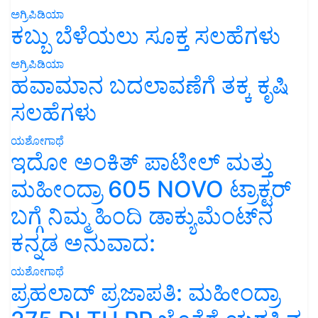
ಅಗ್ರಿಪಿಡಿಯಾ
ಕಬ್ಬು ಬೆಳೆಯಲು ಸೂಕ್ತ ಸಲಹೆಗಳು
ಅಗ್ರಿಪಿಡಿಯಾ
ಹವಾಮಾನ ಬದಲಾವಣೆಗೆ ತಕ್ಕ ಕೃಷಿ
ಸಲಹೆಗಳು
ಯಶೋಗಾಥೆ
ಇದೋ ಅಂಕಿತ್ ಪಾಟೀಲ್ ಮತ್ತು
ಮಹೀಂದ್ರಾ 605 NOVO ಟ್ರಾಕ್ಟರ್
ಬಗ್ಗೆ ನಿಮ್ಮ ಹಿಂದಿ ಡಾಕ್ಯುಮೆಂಟ್‌ನ
ಕನ್ನಡ ಅನುವಾದ:
ಯಶೋಗಾಥೆ
ಪ್ರಹಲಾದ್ ಪ್ರಜಾಪತಿ: ಮಹೀಂದ್ರಾ