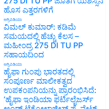
275 DI TU PP ಜೊತೆಗೆ ಯಶಸ್ಸಿನ
ಹೊಸ ಎತ್ತರಗಳಿಗೆ
ಅಗ್ರಿಪಿಡಿಯಾ
ವಿಮಲ್ ಕುಮಾರ್: ಕಡಿಮೆ
ಸಮಯದಲ್ಲಿ ಹೆಚ್ಚು ಕೆಲಸ –
ಮಹೀಂದ್ರ 275 DI TU PP
ಸಹಾಯದಿಂದ
ಅಗ್ರಿಪಿಡಿಯಾ
ಹೈಫಾ ಗುಂಪು ಭಾರತದಲ್ಲಿ
ಸಂಪೂರ್ಣ ಮಾಲೀಕತ್ವದ
ಉಪಕಂಪನಿಯನ್ನು ಪ್ರಾರಂಭಿಸಿದೆ:
‘ಹೈಫಾ ಇಂಡಿಯಾ ಫರ್ಟಿಲೈಜರ್ಸ್
ಅಂಡ್ ಟೆಕ್ನೋಲಾಜೀಸ್ ಪ್ರೈವೇಟ್