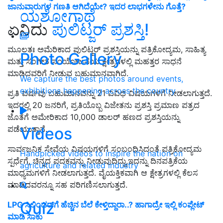
ಜಾನುವಾರುಗಳ ಗಣತಿ ಆಗಿದೆಯೇ? ಇದರ ಲಾಭಗಳೇನು ಗೊತ್ತೆ?
ಯಶೋಗಾಥೆ
ಏನಿದು
ಪುಲಿಟ್ಜರ್ ಪ್ರಶಸ್ತಿ!
ಮೂಲತಃ ಅಮೆರಿಕಾದ ಪುಲಿಟ್ಜರ್ ಪ್ರಶಸ್ತಿಯನ್ನು ಪತ್ರಿಕೋದ್ಯಮ, ಸಾಹಿತ್ಯ
Photo Gallery
ಮತ್ತು ಸಂಗೀತ ಸಂಯೋಜನೆಯ ಕ್ಷೇತ್ರಗಳಲ್ಲಿ ಮಹತ್ತರ ಸಾಧನೆ
ಮಾಡಿದವರಿಗೆ ನೀಡುವ ಬಹುಮಾನವಾಗಿದೆ.
We capture the best photos around events,
exhibitions happening across the country
ಪ್ರತಿ ವರ್ಷವು ಬಹುಮಾನವನ್ನು 21 ವಿವಿಧ ವಿಷಯಗಳಿಗೆ ನೀಡಲಾಗುತ್ತದೆ.
ಇದರಲ್ಲಿ 20 ಜನರಿಗೆ, ಪ್ರತಿಯೊಬ್ಬ ವಿಜೇತನು ಪ್ರಶಸ್ತಿ ಪ್ರಮಾಣ ಪತ್ರದ
ಜೊತೆಗೆ ಅಮೇರಿಕಾದ 10,000 ಡಾಲರ್ ಹಣದ ಪ್ರಶಸ್ತಿಯನ್ನು
Videos
ಪಡೆಯುತ್ತಾನೆ.
ಸಾರ್ವಜನಿಕ ಸೇವೆಯ ವಿಷಯಗಳಿಗೆ ಸಂಬಂಧಿಸಿದಂತೆ ಪತ್ರಿಕೋದ್ಯಮ
Handpicked videos to inspire the nation on
ಸ್ಪರ್ಧೆಗೆ, ಚಿನ್ನದ ಪದಕವನ್ನು ನೀಡುವುದಿದ್ದು,ಇದನ್ನು ದಿನಪತ್ರಿಕೆಯ
agriculture and related industry
ಮಾಧ್ಯಮಗಳಿಗೆ ನೀಡಲಾಗುತ್ತದೆ. ವೈಯಕ್ತಿಕವಾಗಿ ಆ ಕ್ಷೇತ್ರಗಳಲ್ಲಿ ಕೆಲಸ
ಮಾಡಿದವರನ್ನೂ ಸಹ ಪರಿಗಣಿಸಲಾಗುತ್ತದೆ.
Quiz
LPG ಸಿಲಿಂಡರ್‌ಗೆ ಹೆಚ್ಚಿನ ಬೆಲೆ ಕೇಳ್ತಿದ್ದಾರಾ..? ಹಾಗಾದ್ರೇ ಇಲ್ಲಿ ಕಂಪ್ಲೇಟ್‌
ಮಾಡಿ ಸಾಕು