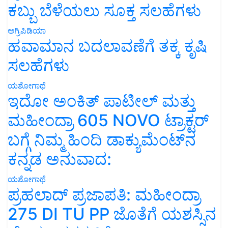
ಕಬ್ಬು ಬೆಳೆಯಲು ಸೂಕ್ತ ಸಲಹೆಗಳು
ಅಗ್ರಿಪಿಡಿಯಾ
ಹವಾಮಾನ ಬದಲಾವಣೆಗೆ ತಕ್ಕ ಕೃಷಿ
ಸಲಹೆಗಳು
ಯಶೋಗಾಥೆ
ಇದೋ ಅಂಕಿತ್ ಪಾಟೀಲ್ ಮತ್ತು
ಮಹೀಂದ್ರಾ 605 NOVO ಟ್ರಾಕ್ಟರ್
ಬಗ್ಗೆ ನಿಮ್ಮ ಹಿಂದಿ ಡಾಕ್ಯುಮೆಂಟ್‌ನ
ಕನ್ನಡ ಅನುವಾದ:
ಯಶೋಗಾಥೆ
ಪ್ರಹಲಾದ್ ಪ್ರಜಾಪತಿ: ಮಹೀಂದ್ರಾ
275 DI TU PP ಜೊತೆಗೆ ಯಶಸ್ಸಿನ