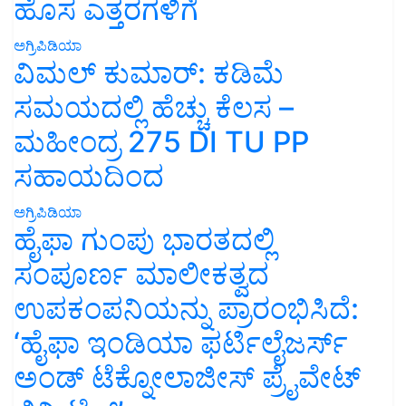
ಹೊಸ ಎತ್ತರಗಳಿಗೆ
ಅಗ್ರಿಪಿಡಿಯಾ
ವಿಮಲ್ ಕುಮಾರ್: ಕಡಿಮೆ
ಸಮಯದಲ್ಲಿ ಹೆಚ್ಚು ಕೆಲಸ –
ಮಹೀಂದ್ರ 275 DI TU PP
ಸಹಾಯದಿಂದ
ಅಗ್ರಿಪಿಡಿಯಾ
ಹೈಫಾ ಗುಂಪು ಭಾರತದಲ್ಲಿ
ಸಂಪೂರ್ಣ ಮಾಲೀಕತ್ವದ
ಉಪಕಂಪನಿಯನ್ನು ಪ್ರಾರಂಭಿಸಿದೆ:
‘ಹೈಫಾ ಇಂಡಿಯಾ ಫರ್ಟಿಲೈಜರ್ಸ್
ಅಂಡ್ ಟೆಕ್ನೋಲಾಜೀಸ್ ಪ್ರೈವೇಟ್