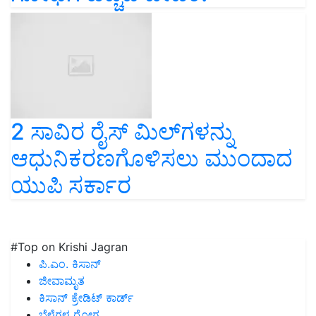
2 ಸಾವಿರ ರೈಸ್‌ ಮಿಲ್‌ಗಳನ್ನು
ಆಧುನಿಕರಣಗೊಳಿಸಲು ಮುಂದಾದ
ಯುಪಿ ಸರ್ಕಾರ
#Top on Krishi Jagran
ಪಿ.ಎಂ. ಕಿಸಾನ್
ಜೀವಾಮೃತ
ಕಿಸಾನ್ ಕ್ರೇಡಿಟ್ ಕಾರ್ಡ್
ಬೆಳೆಗಳ ರೋಗ