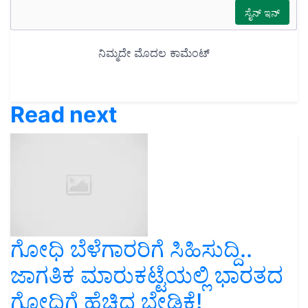
Read next
ಗೋಧಿ ಬೆಳೆಗಾರರಿಗೆ ಸಿಹಿಸುದ್ದಿ..
ಜಾಗತಿಕ ಮಾರುಕಟ್ಟೆಯಲ್ಲಿ ಭಾರತದ
ಗೋಧಿಗೆ ಹೆಚ್ಚಿದ ಬೇಡಿಕೆ!