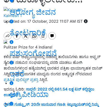
ಆರೋಗ್ಯ ಜೀವನ
Kalmesh T
Updated on: 17 October, 2022 11:07 AM IST
ತೋಟಗಾರಿಕೆ
Pulitzer Prize for 4 Indians!
ಪಶುಸಂಗೋಪನೆ
ಕಳೆದ ವರ್ಷ ಅಫ್ಘಾನಿಸ್ಥಾನದಲ್ಲಿ ನಡೆದಿದ್ದ ತಾಲಿಬಾನಿಗಳು ಹಾಗೂ ಆಫ್ಘನ್‌
ಸೈನಿಕರ ನಡುವಿನ ಸಂಘರ್ಷವನ್ನು ವರದಿ ಮಾಡಲು ಹೋಗಿ
ತಾಲಿಬಾನಿಗಳಿಂದ ಹತ್ಯೆಯಾಗಿದ್ದ ಭಾರತದ ಪತ್ರಿಕಾ ಛಾಯಾಗ್ರಾಹಕ ದಾನಿಶ್‌
ಇತರೆ
ಸಿದ್ದಿಕಿ ಅವರಿಗೆ ಜಾಗತಿಕ ಮಾಧ್ಯಮ ರಂಗದ ಅತ್ಯುನ್ನತ ಗೌರವವಾದ
ಪ್ರತಿಷ್ಠಿತ ಪುಲಿಟ್ಜರ್‌ ಪ್ರಶಸ್ತಿ
ಸಿಕ್ಕಿದೆ.
ಇದನ್ನೂ ಓದಿರಿ:
ಸಾಧನೆ: 2022 ರಲ್ಲಿ 661.54 ಲಕ್ಷ ಟನ್ ಕಲ್ಲಿದ್ದಲು
ಅಗ್ರಿಪೀಡಿಯಾ
ಉತ್ಪಾದನೆ!
ರೈತರಿಗೆ ಗುಡ್ನ್ಯೂಸ್: 20ನೇ ಜಾನುವಾರ ಗಣತಿ: ಟ್ಯಾಬ್ಲಾಯಡ್‌ನಲ್ಲಿ ನಿಮ್ಮ