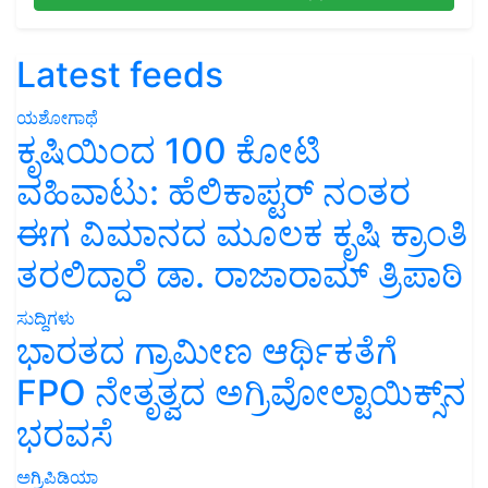
Latest feeds
ಯಶೋಗಾಥೆ
ಕೃಷಿಯಿಂದ 100 ಕೋಟಿ
ವಹಿವಾಟು: ಹೆಲಿಕಾಪ್ಟರ್ ನಂತರ
ಈಗ ವಿಮಾನದ ಮೂಲಕ ಕೃಷಿ ಕ್ರಾಂತಿ
ತರಲಿದ್ದಾರೆ ಡಾ. ರಾಜಾರಾಮ್ ತ್ರಿಪಾಠಿ
ಸುದ್ದಿಗಳು
ಭಾರತದ ಗ್ರಾಮೀಣ ಆರ್ಥಿಕತೆಗೆ
FPO ನೇತೃತ್ವದ ಅಗ್ರಿವೋಲ್ಟಾಯಿಕ್ಸ್‌ನ
ಭರವಸೆ
ಅಗ್ರಿಪಿಡಿಯಾ