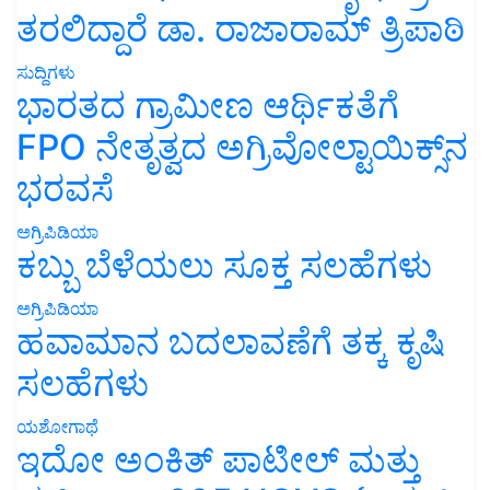
ತರಲಿದ್ದಾರೆ ಡಾ. ರಾಜಾರಾಮ್ ತ್ರಿಪಾಠಿ
ಸುದ್ದಿಗಳು
ಭಾರತದ ಗ್ರಾಮೀಣ ಆರ್ಥಿಕತೆಗೆ
FPO ನೇತೃತ್ವದ ಅಗ್ರಿವೋಲ್ಟಾಯಿಕ್ಸ್‌ನ
ಭರವಸೆ
ಅಗ್ರಿಪಿಡಿಯಾ
ಕಬ್ಬು ಬೆಳೆಯಲು ಸೂಕ್ತ ಸಲಹೆಗಳು
ಅಗ್ರಿಪಿಡಿಯಾ
ಹವಾಮಾನ ಬದಲಾವಣೆಗೆ ತಕ್ಕ ಕೃಷಿ
ಸಲಹೆಗಳು
ಯಶೋಗಾಥೆ
ಇದೋ ಅಂಕಿತ್ ಪಾಟೀಲ್ ಮತ್ತು