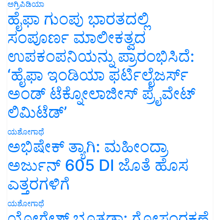
ಅಗ್ರಿಪಿಡಿಯಾ
ಹೈಫಾ ಗುಂಪು ಭಾರತದಲ್ಲಿ
ಸಂಪೂರ್ಣ ಮಾಲೀಕತ್ವದ
ಉಪಕಂಪನಿಯನ್ನು ಪ್ರಾರಂಭಿಸಿದೆ:
‘ಹೈಫಾ ಇಂಡಿಯಾ ಫರ್ಟಿಲೈಜರ್ಸ್
ಅಂಡ್ ಟೆಕ್ನೋಲಾಜೀಸ್ ಪ್ರೈವೇಟ್
ಲಿಮಿಟೆಡ್’
ಯಶೋಗಾಥೆ
ಅಭಿಷೇಕ್ ತ್ಯಾಗಿ: ಮಹೀಂದ್ರಾ
ಅರ್ಜುನ್ 605 DI ಜೊತೆ ಹೊಸ
ಎತ್ತರಗಳಿಗೆ
ಯಶೋಗಾಥೆ
ಯೋಗೇಶ್ ಭೂತಡಾ: ಗೋಸಂರಕ್ಷಣೆ