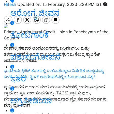
Hitesh
Updated on: 15 February, 2023 5:29 PM IST
ಆರೋಗ್ಯ ಜೀವನ
Primary Agricultural Credit Union in Panchayats of the
ತೋಟಗಾರಿಕೆ
Country
ದೇಶದಲ್ಲಿ ಸಹಕಾರ ಆಂದೋಲನವನ್ನು ಬಲಪಡಿಸಲು ಮತ್ತು
ಪಶುಸಂಗೋಪನೆ
ತಳಮಟ್ಟದವರೆಗೆ ಅದರ ವ್ಯಾಪ್ತಿಯನ್ನು ವಿಸ್ತರಿಸಲು ಕೇಂದ್ರ ಕ್ಯಾಬಿನೆಟ್
ಅನುಮೋದನೆ ನೀಡಿದೆ.
ಭಾರತೀಯ ಕ್ರಿಕೆಟ್‌ ತಂಡದಲ್ಲಿ ಉಳಿದುಕೊಳ್ಳಲು ನಿಷೇಧಿತ ಚುಚ್ಚುಮದ್ದು
ಇತರೆ
ಬಳಕೆ, ಗ್ರೂಪಿಸಂ ಸ್ಟಿಂಗ್‌ ಆಪರೇಷನ್‌ನಲ್ಲಿ ಬಹಿರಂಗವಾದ ಸತ್ಯ !
ಈ ನಿರ್ಧಾರದ ಆಧಾರದ ಮೇಲೆ ಪಂಚಾಯತ್‌ಗಳಲ್ಲಿ ಕಾರ್ಯಸಾಧ್ಯವಾದ
ಪ್ರಾಥಮಿಕ ಕೃಷಿ ಸಾಲ ಸಂಘಗಳನ್ನು (PACS) ಸ್ಥಾಪಿಸುವುದು,
ಅಗ್ರಿಪೀಡಿಯಾ
ಪಂಚಾಯತ್ ಗ್ರಾಮಗಳಲ್ಲಿ ಕಾರ್ಯಸಾಧ್ಯವಾದ ಡೈರಿ ಸಹಕಾರ ಸಂಘಗಳು
ಮತ್ತು ಪ್ರತಿ ಕರಾವ