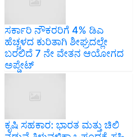
ಸರ್ಕಾರಿ ನೌಕರರಿಗೆ 4% ಡಿಎ
ಹೆಚ್ಚಳದ ಕುರಿತಾಗಿ ಶೀಘ್ರದಲ್ಲೇ
ಬರಲಿದೆ 7 ನೇ ವೇತನ ಆಯೋಗದ
ಅಪ್ಡೇಟ್‌
ಕೃಷಿ ಸಹಕಾರ: ಭಾರತ ಮತ್ತು ಚಿಲಿ
ನಡುವೆ ತಿಳುವಳಿಕಾ ಒಪ್ಪಂದಕ್ಕೆ ಸಹಿ