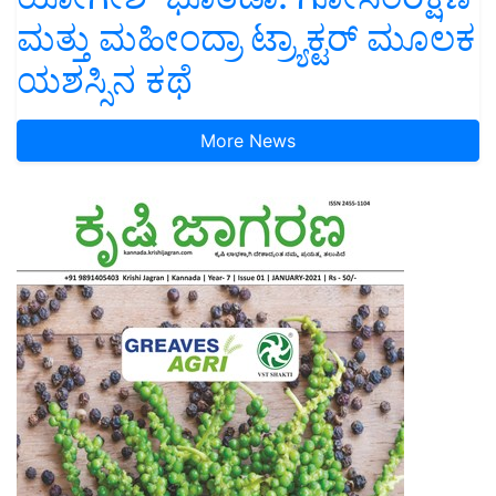
ಮತ್ತು ಮಹೀಂದ್ರಾ ಟ್ರ್ಯಾಕ್ಟರ್ ಮೂಲಕ
ಯಶಸ್ಸಿನ ಕಥೆ
More News