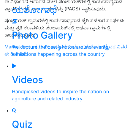
ಈ ನಿರ್ಧಾರದ ಆಧಾರದ ಮೇಲೆ ಪಂಚಾಯತ್‌ಗಳಲ್ಲಿ ಕಾರ್ಯಸಾಧ್ಯವಾದ
ಯಶೋಗಾಥೆ
ಪ್ರಾಥಮಿಕ ಕೃಷಿ ಸಾಲ ಸಂಘಗಳನ್ನು (PACS) ಸ್ಥಾಪಿಸುವುದು.
ಪಂಚಾಯತ್ ಗ್ರಾಮಗಳಲ್ಲಿ ಕಾರ್ಯಸಾಧ್ಯವಾದ ಡೈರಿ ಸಹಕಾರ ಸಂಘಗಳು
ಮತ್ತು ಪ್ರತಿ ಕರಾವಳಿಯ ಪಂಚಾಯತ್‌ನಲ್ಲಿ ಅಥವಾ ಗ್ರಾಮಗಳಲ್ಲಿ
Photo Gallery
ಕಾರ್ಯಸಾಧ್ಯವಾದ
Market Price ತರಕಾರಿ, ಧಾನ್ಯಗಳ ಬುಧವಾರದ ಮಾರುಕಟ್ಟೆ ದರ ವಿವರ
We capture the best photos around events,
ಈ ರೀತಿ ಇದೆ
exhibitions happening across the country
Videos
Handpicked videos to inspire the nation on
agriculture and related industry
Quiz