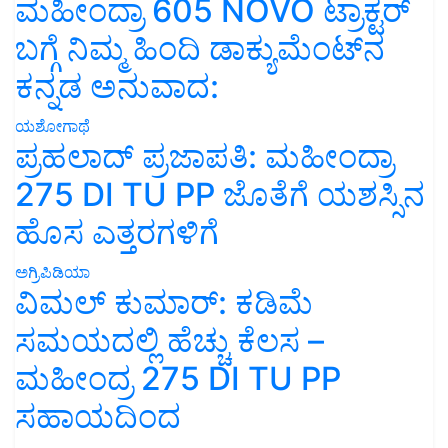
ಮಹೀಂದ್ರಾ 605 NOVO ಟ್ರಾಕ್ಟರ್
ಬಗ್ಗೆ ನಿಮ್ಮ ಹಿಂದಿ ಡಾಕ್ಯುಮೆಂಟ್‌ನ
ಕನ್ನಡ ಅನುವಾದ:
ಯಶೋಗಾಥೆ
ಪ್ರಹಲಾದ್ ಪ್ರಜಾಪತಿ: ಮಹೀಂದ್ರಾ
275 DI TU PP ಜೊತೆಗೆ ಯಶಸ್ಸಿನ
ಹೊಸ ಎತ್ತರಗಳಿಗೆ
ಅಗ್ರಿಪಿಡಿಯಾ
ವಿಮಲ್ ಕುಮಾರ್: ಕಡಿಮೆ
ಸಮಯದಲ್ಲಿ ಹೆಚ್ಚು ಕೆಲಸ –
ಮಹೀಂದ್ರ 275 DI TU PP
ಸಹಾಯದಿಂದ