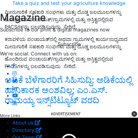
Take a quiz and test your agriculture knowledge
ಮೀನುಗಾರಿಕೆ ಸಹಕಾರಿ ಸಂಘಗಳು ಮತ್ತು ದೊಡ್ಡ ಜಲಮೂಲಗಳನ್ನು
Magazine
ಹೊಂದಿರುವ ಪಂಚಾಯತ್/ಗ್ರಾಮಗಳಲ್ಲಿ ಮತ್ತು ಅಸ್ತಿತ್ವದಲ್ಲಿರುವ
PACSಗಳನ್ನು ಬಲಪಡಿಸುವುದು ಸೇರಿದೆ.
Subscribe to our print & digital magazines now
ಕರಾವಳಿಯ ಪಂಚಾಯತ್‌ನಲ್ಲಿ ಅಥವಾ ಗ್ರಾಮಗಳಲ್ಲಿ ಕಾರ್ಯಸಾಧ್ಯವಾದ
Subscribe
ಮೀನುಗಾರಿಕೆ ಸಹಕಾರಿ ಸಂಘಗಳು ಮತ್ತು ದೊಡ್ಡ ಜಲಮೂಲಗಳನ್ನು
We're social. Connect with us on:
ಹೊಂದಿರುವ ಪಂಚಾಯತ್/ಗ್ರಾಮಗಳಲ್ಲಿ ಮತ್ತು ಅಸ್ತಿತ್ವದಲ್ಲಿರುವ
PACSಗಳನ್ನು ಬಲಪಡಿಸುವುದು ಸೇರಿದೆ.
ಅಡಿಕೆ ಬೆಳೆಗಾರರಿಗೆ ಸಿಹಿಸುದ್ದಿ: ಅಡಿಕೆಯಲ್ಲಿ
ಹಾನಿಕಾರಕ ಅಂಶವಿಲ್ಲ; ಎಂ.ಎಸ್.
ರಾಮಯ್ಯ ಇನ್ಸ್‌ಟಿಟ್ಯೂಟ್‌ ವರದಿ
ADVERTISEMENT
More Links
About us
Directory
Our Team