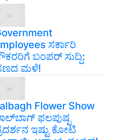
overnment
mployees ಸರ್ಕಾರಿ
ೌಕರರಿಗೆ ಬಂಪರ್‌ ಸುದ್ದಿ:
ಣದ ಮಳೆ!
albagh Flower Show
ಾಲ್‌ಬಾಗ್ ಫಲಪುಷ್ಪ
್ರದರ್ಶನ ಇಷ್ಟು ಕೋಟಿ