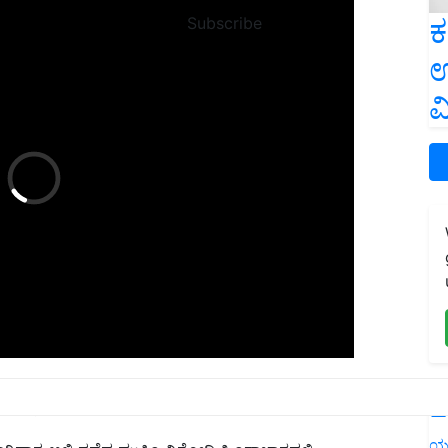
ಕ
Subscribe
ಉ
ವ
ಮೋದಿಯವರನ್ನು ಟೀಕಿಸುವ ಸಾಕ್ಷ್ಯಚಿತ್ರವನ್ನು ಪ್ರಸಾರ ಮಾಡಿದ ವಾರಗಳ
ದಿವೆ.
L
ಾಗಿದ್ದಾಗ ಅಲ್ಲಿ ನಡೆದ ಮುಸ್ಲಿಂ ವಿರೋಧಿ ಹಿಂಸಾಚಾರದಲ್ಲಿ
ಯ