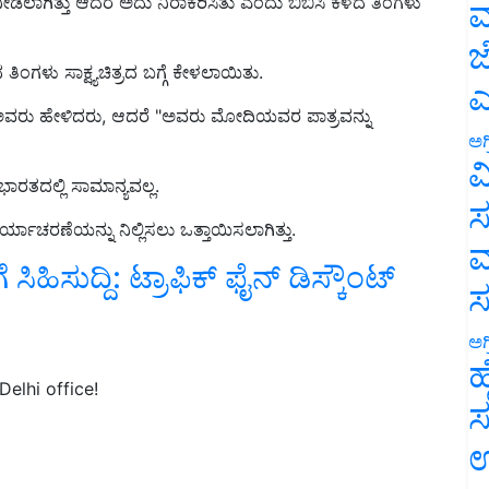
ಮ
ಜ
 ತಿಂಗಳು ಸಾಕ್ಷ್ಯಚಿತ್ರದ ಬಗ್ಗೆ ಕೇಳಲಾಯಿತು.
ಎ
ದು ಅವರು ಹೇಳಿದರು, ಆದರೆ "ಅವರು ಮೋದಿಯವರ ಪಾತ್ರವನ್ನು
ಅಗ
ಭಾರತದಲ್ಲಿ ಸಾಮಾನ್ಯವಲ್ಲ.
ವ
ಕಾರ್ಯಾಚರಣೆಯನ್ನು ನಿಲ್ಲಿಸಲು ಒತ್ತಾಯಿಸಲಾಗಿತ್ತು.
ಸ
ಸುದ್ದಿ: ಟ್ರಾಫಿಕ್‌ ಫೈನ್‌ ಡಿಸ್ಕೌಂಟ್‌
ಮ
ಅಗ
elhi office!
ಹ
ಸ
ಉ
e
IT attack on BBC's
the modi question
bbc