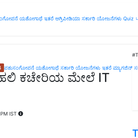
ಂಗೋಪನೆ
ಯಶೋಗಾಥೆ
ಇತರೆ
ಅಗ್ರಿಪೀಡಿಯಾ
ಸರ್ಕಾರಿ ಯೋಜನೆಗಳು
Quiz
ப
#T
4
ಪಶುಸಂಗೋಪನೆ
ಯಶೋಗಾಥೆ
ಸರ್ಕಾರಿ ಯೋಜನೆಗಳು
ಇತರೆ
ಮ್ಯಾಗಜಿನ್‌ ಸಬ್‌
ಹಲಿ ಕಚೇರಿಯ ಮೇಲೆ IT
8 PM IST
T