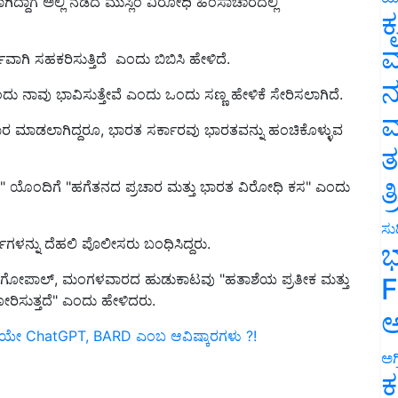
ಕ
ಾಗಿ ಸಹಕರಿಸುತ್ತಿದೆ ಎಂದು ಬಿಬಿಸಿ ಹೇಳಿದೆ.
ವ
ದು ನಾವು ಭಾವಿಸುತ್ತೇವೆ ಎಂದು ಒಂದು ಸಣ್ಣ ಹೇಳಿಕೆ ಸೇರಿಸಲಾಗಿದೆ.
ನ
ಪ್ರಸಾರ ಮಾಡಲಾಗಿದ್ದರೂ, ಭಾರತ ಸರ್ಕಾರವು ಭಾರತವನ್ನು ಹಂಚಿಕೊಳ್ಳುವ
ಮ
ತ
ಥಿತಿ" ಯೊಂದಿಗೆ "ಹಗೆತನದ ಪ್ರಚಾರ ಮತ್ತು ಭಾರತ ವಿರೋಧಿ ಕಸ" ಎಂದು
ತ
ಾರ್ಥಿಗಳನ್ನು ದೆಹಲಿ ಪೊಲೀಸರು ಬಂಧಿಸಿದ್ದರು.
ಸುದ
ಭ
ೆಸಿ ವೇಣುಗೋಪಾಲ್, ಮಂಗಳವಾರದ ಹುಡುಕಾಟವು "ಹತಾಶೆಯ ಪ್ರತೀಕ ಮತ್ತು
ೋರಿಸುತ್ತದೆ" ಎಂದು ಹೇಳಿದರು.
F
ಅ
ದೆಯೇ ChatGPT, BARD ಎಂಬ ಆವಿಷ್ಕಾರಗಳು ?!
ಅಗ
ಕ