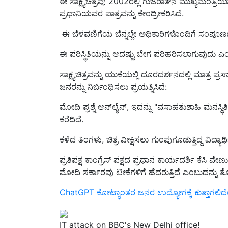
ಪ್ರಧಾನಿಯವರ ಪಾತ್ರವನ್ನು ಕೇಂದ್ರೀಕರಿಸಿದೆ.
ಈ ಬೆಳವಣಿಗೆಯ ಬೆನ್ನಲ್ಲೇ ಅಧಿಕಾರಿಗಳೊಂದಿಗೆ ಸಂಪೂರ್ಣವ
ಈ ಪರಿಸ್ಥಿತಿಯನ್ನು ಆದಷ್ಟು ಬೇಗ ಪರಿಹರಿಸಲಾಗುವುದು ಎಂ
ಸಾಕ್ಷ್ಯಚಿತ್ರವನ್ನು ಯುಕೆಯಲ್ಲಿ ದೂರದರ್ಶನದಲ್ಲಿ ಮಾತ್ರ 
ಜನರನ್ನು ನಿರ್ಬಂಧಿಸಲು ಪ್ರಯತ್ನಿಸಿದೆ:
ಮೋದಿ ಪ್ರಶ್ನೆ ಆನ್‌ಲೈನ್, ಇದನ್ನು "ವಸಾಹತುಶಾಹಿ ಮನಸ್
ಕರೆದಿದೆ.
ಕಳೆದ ತಿಂಗಳು, ಚಿತ್ರ ವೀಕ್ಷಿಸಲು ಗುಂಪುಗೂಡುತ್ತಿದ್ದ ವಿದ್ಯ
ಪ್ರತಿಪಕ್ಷ ಕಾಂಗ್ರೆಸ್ ಪಕ್ಷದ ಪ್ರಧಾನ ಕಾರ್ಯದರ್ಶಿ ಕ
ಮೋದಿ ಸರ್ಕಾರವು ಟೀಕೆಗಳಿಗೆ ಹೆದರುತ್ತಿದೆ ಎಂಬುದನ್ನು ತ
ChatGPT ಕೋಟ್ಯಾಂತರ ಜನರ ಉದ್ಯೋಗಕ್ಕೆ ಕುತ್ತಾಗಲಿ
IT attack on BBC's New Delhi office!