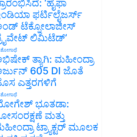
್ರಾರಂಭಿಸಿದೆ: ‘ಹೈಫಾ
ಂಡಿಯಾ ಫರ್ಟಿಲೈಜರ್ಸ್
ಂಡ್ ಟೆಕ್ನೋಲಾಜೀಸ್
್ರೈವೇಟ್ ಲಿಮಿಟೆಡ್’
ಶೋಗಾಥೆ
ಭಿಷೇಕ್ ತ್ಯಾಗಿ: ಮಹೀಂದ್ರಾ
ರ್ಜುನ್ 605 DI ಜೊತೆ
ೊಸ ಎತ್ತರಗಳಿಗೆ
ಶೋಗಾಥೆ
ೋಗೇಶ್ ಭೂತಡಾ:
ೋಸಂರಕ್ಷಣೆ ಮತ್ತು
ಹೀಂದ್ರಾ ಟ್ರ್ಯಾಕ್ಟರ್ ಮೂಲಕ