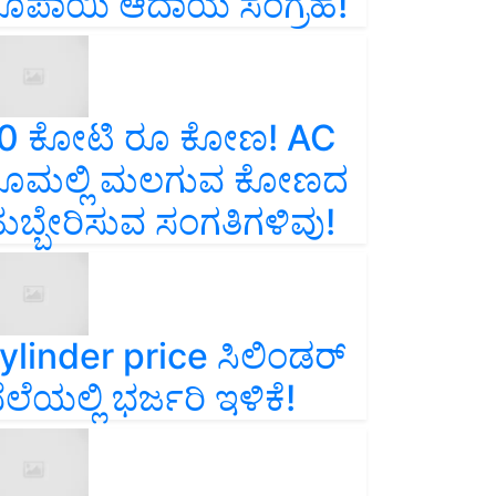
ೂಪಾಯಿ ಆದಾಯ ಸಂಗ್ರಹ!
0 ಕೋಟಿ ರೂ ಕೋಣ! AC
ೂಮಲ್ಲಿ ಮಲಗುವ ಕೋಣದ
ುಬ್ಬೇರಿಸುವ ಸಂಗತಿಗಳಿವು!
ylinder price ಸಿಲಿಂಡರ್‌
ೆಲೆಯಲ್ಲಿ ಭರ್ಜರಿ ಇಳಿಕೆ!