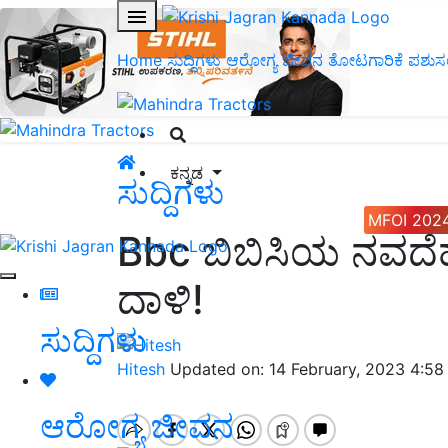
Home
ಸುದ್ದಿಗಳು
ಆರೋಗ್ಯ ಜೀವನ
ತೋಟಗಾರಿಕೆ
ಪಶುಸ
ಕನ್ನಡ
ಸುದ್ದಿಗಳು
MFOI 202
Bbc ಬಿಬಿಸಿಯ ನವದೆ
ದಾಳಿ!
ಸುದ್ದಿಗಳು
Hitesh
Updated on: 14 February, 2023 4:5
ಆರೋಗ್ಯ ಜೀವನ