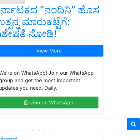
ರ್ನಾಟಕದ “ನಂದಿನಿ” ಹೊಸ
ತ್ಪನ್ನ ಮಾರುಕಟ್ಟೆಗೆ:
ಿಶೇಷತೆ ನೋಡಿ!
View More
We're on WhatsApp! Join our WhatsApp
group and get the most important
updates you need. Daily.
Join on WhatsApp
atest feeds
ಶೋಗಾಥೆ