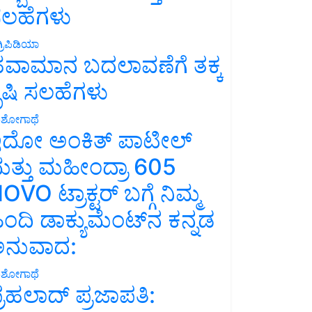
ಲಹೆಗಳು
್ರಿಪಿಡಿಯಾ
ವಾಮಾನ ಬದಲಾವಣೆಗೆ ತಕ್ಕ
ೃಷಿ ಸಲಹೆಗಳು
ಶೋಗಾಥೆ
ದೋ ಅಂಕಿತ್ ಪಾಟೀಲ್
ತ್ತು ಮಹೀಂದ್ರಾ 605
OVO ಟ್ರಾಕ್ಟರ್ ಬಗ್ಗೆ ನಿಮ್ಮ
ಿಂದಿ ಡಾಕ್ಯುಮೆಂಟ್‌ನ ಕನ್ನಡ
ನುವಾದ:
ಶೋಗಾಥೆ
್ರಹಲಾದ್ ಪ್ರಜಾಪತಿ: