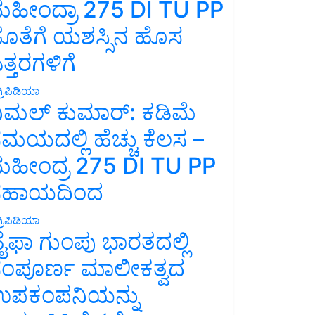
ಹೀಂದ್ರಾ 275 DI TU PP
ೊತೆಗೆ ಯಶಸ್ಸಿನ ಹೊಸ
ತ್ತರಗಳಿಗೆ
್ರಿಪಿಡಿಯಾ
ಿಮಲ್ ಕುಮಾರ್: ಕಡಿಮೆ
ಮಯದಲ್ಲಿ ಹೆಚ್ಚು ಕೆಲಸ –
ಹೀಂದ್ರ 275 DI TU PP
ಸಹಾಯದಿಂದ
್ರಿಪಿಡಿಯಾ
ೈಫಾ ಗುಂಪು ಭಾರತದಲ್ಲಿ
ಂಪೂರ್ಣ ಮಾಲೀಕತ್ವದ
ಪಕಂಪನಿಯನ್ನು