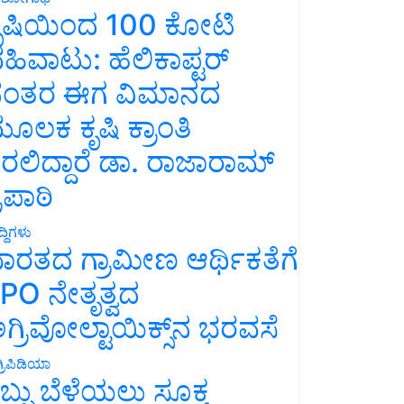
ೃಷಿಯಿಂದ 100 ಕೋಟಿ
ಹಿವಾಟು: ಹೆಲಿಕಾಪ್ಟರ್
ಂತರ ಈಗ ವಿಮಾನದ
ೂಲಕ ಕೃಷಿ ಕ್ರಾಂತಿ
ರಲಿದ್ದಾರೆ ಡಾ. ರಾಜಾರಾಮ್
್ರಿಪಾಠಿ
್ದಿಗಳು
ಾರತದ ಗ್ರಾಮೀಣ ಆರ್ಥಿಕತೆಗೆ
PO ನೇತೃತ್ವದ
ಗ್ರಿವೋಲ್ಟಾಯಿಕ್ಸ್‌ನ ಭರವಸೆ
್ರಿಪಿಡಿಯಾ
ಬ್ಬು ಬೆಳೆಯಲು ಸೂಕ್ತ