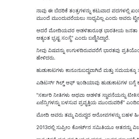
ನಾವು ಈ ಬೆದರಿಕೆ ತಂತ್ರಗಳನ್ನು ಕಟುವಾದ ಪದಗಳಲ್ಲಿ ಖಂಡಿಸ
ಮುಂದೆ ಮುಂದುವರೆಯಲು ಸಾಧ್ಯವಿಲ್ಲ ಎಂದು ಅವರು ಟ್ವೀಟ್
ಆದರೆ ಮೋದಿಯವರ ಆಡಳಿತಾರೂಢ ಭಾರತೀಯ ಜನತಾ ಪಕ್ಷದ (
ಅತ್ಯಂತ ಭ್ರಷ್ಟ ಸಂಸ್ಥೆ" ಎಂದು ಬಣ್ಣಿಸಿದ್ದಾರೆ.
ನೀವು ವಿಷವನ್ನು ಉಗುಳದಿರುವವರೆಗೆ ಭಾರತವು ಪ್ರತಿಯೊ
ಹೇಳಿದರು.
ಹುಡುಕಾಟಗಳು ಕಾನೂನುಬದ್ಧವಾಗಿವೆ ಮತ್ತು ಸಮಯಕ್ಕೂ 
ಎಡಿಟರ್ಸ್ ಗಿಲ್ಡ್ ಆಫ್ ಇಂಡಿಯಾವು ಹುಡುಕಾಟಗಳ ಬಗ್ಗೆ ಕ
"ಸರ್ಕಾರಿ ನೀತಿಗಳು ಅಥವಾ ಆಡಳಿತ ಸ್ಥಾಪನೆಯನ್ನು ಟೀಕಿಸುವ
ಏಜೆನ್ಸಿಗಳನ್ನು ಬಳಸುವ ಪ್ರವೃತ್ತಿಯ ಮುಂದುವರಿಕೆ" ಎಂದಿದ್ದ
ಮೋದಿ ಅವರು ತಮ್ಮ ವಿರುದ್ಧದ ಆರೋಪಗಳನ್ನು ಬಹಳ ಹಿಂದೆಯೇ
2013ರಲ್ಲಿ ಸುಪ್ರೀಂ ಕೋರ್ಟ್‌ನ ಸಮಿತಿಯೂ ಆತನನ್ನು ವಿಚಾರ
ಸಾಕ್ಷ್ಯಚಿತ್ರಕ್ಕೆ ಪ್ರತ್ಯುತ್ತರ ನೀಡುವ ಹಕ್ಕನ್ನು ಭಾರತ ಸರ್ಕ