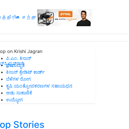
த்திரிகை சந்தா
op on Krishi Jagran
ಪಿ.ಎಂ. ಕಿಸಾನ್
ಸ್ಕ್ರಿಪ್ಷನ್‌ಗಾಗಿ
ಜೀವಾಮೃತ
ಕಿಸಾನ್ ಕ್ರೇಡಿಟ್ ಕಾರ್ಡ್
ಬೆಳೆಗಳ ರೋಗ
ಕೃಷಿ ಯಂತ್ರೋಪಕರಣಗಳ ಸಹಾಯಧನ
ಆಡು ಸಾಕಾಣಿಕೆ
ಉದ್ಯೋಗ
op Stories