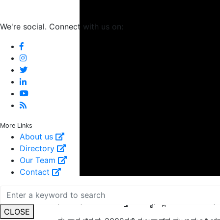
We're social. Connect with us on:
More Links
About us
Directory
Our Team
Contact
ಬ್ರಾಡ್‌ಕಾಸ್ಟರ್ ಯುಕೆಯಲ್ಲಿ ಭಾರತದ ಪ್ರಧಾನಿ ನರೇಂದ್ರ 
ನಂತರ ನವದೆಹಲಿ ಮತ್ತು ಮುಂಬೈನಲ್ಲಿ ಹುಡುಕಾಟಗಳು ನಡೆ
ಈ ಸಾಕ್ಷ್ಯಚಿತ್ರವು 2002ರಲ್ಲಿ ಗುಜರಾತ್‌ನ ಮುಖ್ಯಮಂತ್ರಿಯ
CLOSE