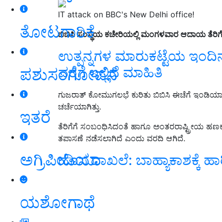
IT attack on BBC's New Delhi office!
ತೋಟಗಾರಿಕೆ
ಬಿಬಿಸಿ ಸಂಸ್ಥೆಯ ಕಚೇರಿಯಲ್ಲಿ ಮಂಗಳವಾರ ಆದಾಯ ತೆರಿಗೆ ಇ
ಉತ್ಪನ್ನಗಳ ಮಾರುಕಟ್ಟೆಯ ಇಂದಿ
ವರೆಗೆ ಇಲ್ಲಿದೆ ಮಾಹಿತಿ
ಪಶುಸಂಗೋಪನೆ
ಗುಜರಾತ್‌ ಕೋಮುಗಲಭೆ ಕುರಿತು ಬಿಬಿಸಿ ಈಚೆಗೆ ಇಂಡಿಯಾ: ದಿ ಮೋ
ಚರ್ಚೆಯಾಗಿತ್ತು.
ಇತರೆ
ತೆರಿಗೆಗೆ ಸಂಬಂಧಿಸಿದಂತೆ ಹಾಗೂ ಅಂತರರಾಷ್ಟ್ರೀಯ ಹಣ
ತಪಾಸಣೆ ನಡೆಸಲಾಗಿದೆ ಎಂದು ವರದಿ ಆಗಿದೆ.
ಅಗ್ರಿಪೀಡಿಯಾ
ಹೊಸ ದಾಖಲೆ: ಬಾಹ್ಯಾಕಾಶಕ್ಕೆ ಹಾ
ಯಶೋಗಾಥೆ