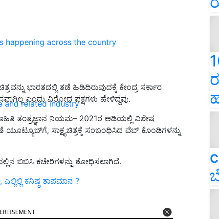
ರ
ns happening across the country
1
ರ
ಚಿತ್ರವನ್ನು ಭಾರತದಲ್ಲಿ ತಡೆ ಹಿಡಿದಿರುವುದಕ್ಕೆ ಕೇಂದ್ರ ಸರ್ಕಾರ
ಹ
ಗಿಲ್ಲ ಎಂದು ವಿರೋಧ ಪಕ್ಷಗಳು ಹೇಳಿದ್ದವು.
e and related industry
ಾಹಿತಿ ತಂತ್ರಜ್ಞಾನ ನಿಯಮ– 2021ರ ಅಡಿಯಲ್ಲಿ ವಿಶೇಷ
 ಯೂಟ್ಯೂಬ್‌ಗೆ, ಸಾಕ್ಷ್ಯಚಿತ್ರಕ್ಕೆ ಸಂಬಂಧಿಸಿದ ವೆಬ್‌ ಕೊಂಡಿಗಳನ್ನು
c
ಿನ ಬಿಬಿಸಿ ಕಚೇರಿಗಳನ್ನು ಶೋಧಿಸಲಾಗಿದೆ.
ಬ
ಲ್ಲಿಲ್ಲಿ ಕನಿಷ್ಠ ತಾಪಮಾನ ?
ERTISEMENT