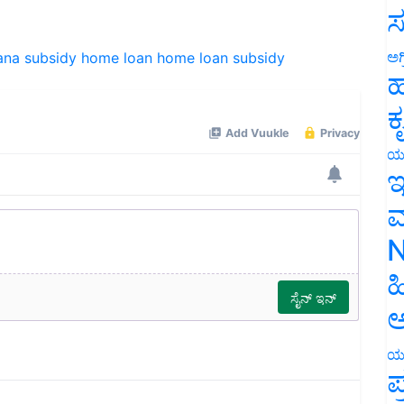
ಸ
ana
subsidy
home loan
home loan subsidy
ಅಗ
ಹ
ಕ
ಯ
ಇ
ಮ
N
ಹ
ಅ
ಯ
ಪ