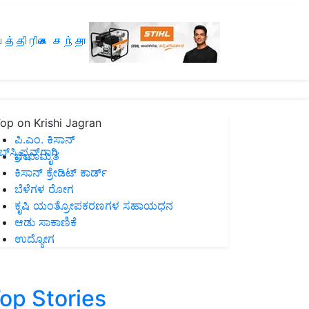
த்திரிகை சந்தா
op on Krishi Jagran
ಪಿ.ಎಂ. ಕಿಸಾನ್
ಸ್ಕ್ರಿಪ್ಷನ್‌ಗಾಗಿ
ಜೀವಾಮೃತ
ಕಿಸಾನ್ ಕ್ರೇಡಿಟ್ ಕಾರ್ಡ್
ಬೆಳೆಗಳ ರೋಗ
ಕೃಷಿ ಯಂತ್ರೋಪಕರಣಗಳ ಸಹಾಯಧನ
ಆಡು ಸಾಕಾಣಿಕೆ
ಉದ್ಯೋಗ
op Stories