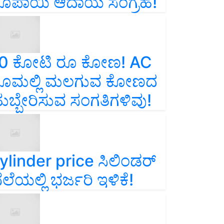
ೂಪಾಯಿ ಆದಾಯ ಸಂಗ್ರಹ!
0 ಕೋಟಿ ರೂ ಕೋಣ! AC
ೂಮಲ್ಲಿ ಮಲಗುವ ಕೋಣದ
ುಬ್ಬೇರಿಸುವ ಸಂಗತಿಗಳಿವು!
ylinder price ಸಿಲಿಂಡರ್‌
ೆಲೆಯಲ್ಲಿ ಭರ್ಜರಿ ಇಳಿಕೆ!