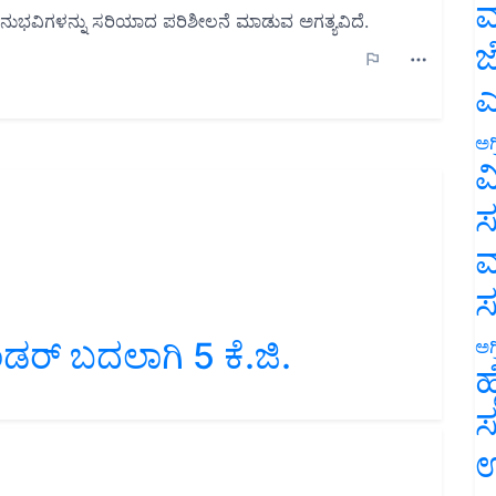
ಮ
ಜ
ಎ
ಅಗ
ವ
ಸ
ಮ
ಿಂಡರ್ ಬದಲಾಗಿ 5 ಕೆ.ಜಿ.
ಅಗ
ಹ
ಸ
ಉ