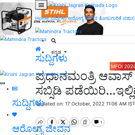
Home
ಸುದ್ದಿಗಳು
ಆರೋಗ್ಯ ಜೀವನ
ತೋಟಗಾರಿಕೆ
ಪಶುಸ
ಕನ್ನಡ
ಸುದ್ದಿಗಳು
MFOI 202
ಪ್ರಧಾನಮಂತ್ರಿ ಆವಾಸ
ಸಬ್ಸಿಡಿ ಪಡೆಯಿರಿ...ಇಲ
ಸುದ್ದಿಗಳು
Updated on: 17 October, 2022 11:06 AM IS
ಆರೋಗ್ಯ ಜೀವನ