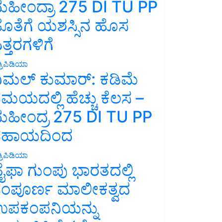
ಹೀಂದ್ರಾ 275 DI TU PP
ೊತೆಗೆ ಯಶಸ್ಸಿನ ಹೊಸ
ತ್ತರಗಳಿಗೆ
್ರಿಪಿಡಿಯಾ
ಿಮಲ್ ಕುಮಾರ್: ಕಡಿಮೆ
ಮಯದಲ್ಲಿ ಹೆಚ್ಚು ಕೆಲಸ –
ಹೀಂದ್ರ 275 DI TU PP
ಸಹಾಯದಿಂದ
್ರಿಪಿಡಿಯಾ
ೈಫಾ ಗುಂಪು ಭಾರತದಲ್ಲಿ
ಂಪೂರ್ಣ ಮಾಲೀಕತ್ವದ
ಪಕಂಪನಿಯನ್ನು