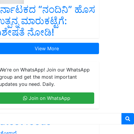
ರ್ನಾಟಕದ “ನಂದಿನಿ” ಹೊಸ
ತ್ಪನ್ನ ಮಾರುಕಟ್ಟೆಗೆ:
ಿಶೇಷತೆ ನೋಡಿ!
View More
We're on WhatsApp! Join our WhatsApp
group and get the most important
updates you need. Daily.
Join on WhatsApp
atest feeds
ಶೋಗಾಥೆ