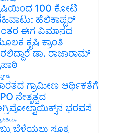
ೃಷಿಯಿಂದ 100 ಕೋಟಿ
ಹಿವಾಟು: ಹೆಲಿಕಾಪ್ಟರ್
ಂತರ ಈಗ ವಿಮಾನದ
ೂಲಕ ಕೃಷಿ ಕ್ರಾಂತಿ
ರಲಿದ್ದಾರೆ ಡಾ. ರಾಜಾರಾಮ್
್ರಿಪಾಠಿ
್ದಿಗಳು
ಾರತದ ಗ್ರಾಮೀಣ ಆರ್ಥಿಕತೆಗೆ
PO ನೇತೃತ್ವದ
ಗ್ರಿವೋಲ್ಟಾಯಿಕ್ಸ್‌ನ ಭರವಸೆ
್ರಿಪಿಡಿಯಾ
ಬ್ಬು ಬೆಳೆಯಲು ಸೂಕ್ತ