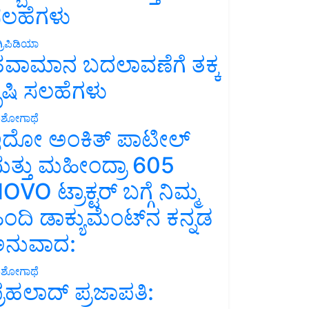
ಲಹೆಗಳು
್ರಿಪಿಡಿಯಾ
ವಾಮಾನ ಬದಲಾವಣೆಗೆ ತಕ್ಕ
ೃಷಿ ಸಲಹೆಗಳು
ಶೋಗಾಥೆ
ದೋ ಅಂಕಿತ್ ಪಾಟೀಲ್
ತ್ತು ಮಹೀಂದ್ರಾ 605
OVO ಟ್ರಾಕ್ಟರ್ ಬಗ್ಗೆ ನಿಮ್ಮ
ಿಂದಿ ಡಾಕ್ಯುಮೆಂಟ್‌ನ ಕನ್ನಡ
ನುವಾದ:
ಶೋಗಾಥೆ
್ರಹಲಾದ್ ಪ್ರಜಾಪತಿ: