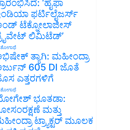
್ರಾರಂಭಿಸಿದೆ: ‘ಹೈಫಾ
ಂಡಿಯಾ ಫರ್ಟಿಲೈಜರ್ಸ್
ಂಡ್ ಟೆಕ್ನೋಲಾಜೀಸ್
್ರೈವೇಟ್ ಲಿಮಿಟೆಡ್’
ಶೋಗಾಥೆ
ಭಿಷೇಕ್ ತ್ಯಾಗಿ: ಮಹೀಂದ್ರಾ
ರ್ಜುನ್ 605 DI ಜೊತೆ
ೊಸ ಎತ್ತರಗಳಿಗೆ
ಶೋಗಾಥೆ
ೋಗೇಶ್ ಭೂತಡಾ:
ೋಸಂರಕ್ಷಣೆ ಮತ್ತು
ಹೀಂದ್ರಾ ಟ್ರ್ಯಾಕ್ಟರ್ ಮೂಲಕ