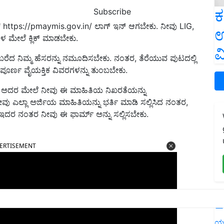
ಕ
Subscribe
‌ https://pmaymis.gov.in/ ಲಾಗ್ ಇನ್ ಆಗಬೇಕು. ನೀವು LIG,
ಉ
 ಮೇಲೆ ಕ್ಲಿಕ್ ಮಾಡಬೇಕು.
ವ
ಬರೆದ ನಿಮ್ಮ ಹೆಸರನ್ನು ನಮೂದಿಸಬೇಕು. ನಂತರ, ತೆರೆಯುವ ಪುಟದಲ್ಲಿ
ೂರ್ಣ ವೈಯಕ್ತಿಕ ವಿವರಗಳನ್ನು ತುಂಬಬೇಕು.
ಾಡಿ, ಅದರ ಮೇಲೆ ನೀವು ಈ ಮಾಹಿತಿಯ ನಿಖರತೆಯನ್ನು
ನೀವು ಎಲ್ಲಾ ಅರ್ಜಿಯ ಮಾಹಿತಿಯನ್ನು ಭರ್ತಿ ಮಾಡಿ ಸಲ್ಲಿಸಿದ ನಂತರ,
ೆ. ಇದರ ನಂತರ ನೀವು ಈ ಫಾರ್ಮ್ ಅನ್ನು ಸಲ್ಲಿಸಬೇಕು.
ERTISEMENT
L
ಯ