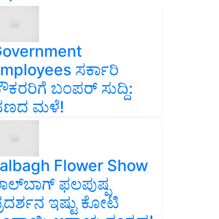
overnment
mployees ಸರ್ಕಾರಿ
ೌಕರರಿಗೆ ಬಂಪರ್‌ ಸುದ್ದಿ:
ಣದ ಮಳೆ!
albagh Flower Show
ಾಲ್‌ಬಾಗ್ ಫಲಪುಷ್ಪ
್ರದರ್ಶನ ಇಷ್ಟು ಕೋಟಿ