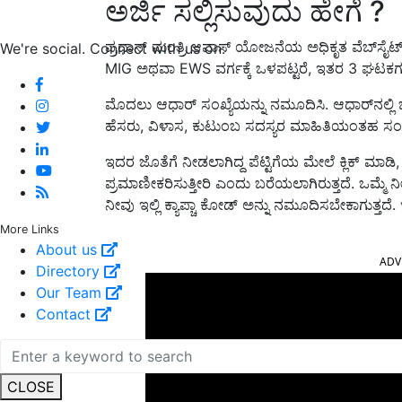
ಅರ್ಜಿ ಸಲ್ಲಿಸುವುದು ಹೇಗೆ ?
ಪ್ರಧಾನ್ ಮಂತ್ರಿ ಆವಾಸ್ ಯೋಜನೆಯ ಅಧಿಕೃತ ವೆಬ್‌ಸೈಟ್
We're social. Connect with us on:
MIG ಅಥವಾ EWS ವರ್ಗಕ್ಕೆ ಒಳಪಟ್ಟರೆ, ಇತರ 3 ಘಟಕಗಳ
ಮೊದಲು ಆಧಾರ್ ಸಂಖ್ಯೆಯನ್ನು ನಮೂದಿಸಿ. ಆಧಾರ್‌ನಲ್ಲಿ 
ಹೆಸರು, ವಿಳಾಸ, ಕುಟುಂಬ ಸದಸ್ಯರ ಮಾಹಿತಿಯಂತಹ ಸಂಪ
ಇದರ ಜೊತೆಗೆ ನೀಡಲಾಗಿದ್ದ ಪೆಟ್ಟಿಗೆಯ ಮೇಲೆ ಕ್ಲಿಕ್ ಮ
ಪ್ರಮಾಣೀಕರಿಸುತ್ತೀರಿ ಎಂದು ಬರೆಯಲಾಗಿರುತ್ತದೆ. ಒಮ್ಮೆ 
ನೀವು ಇಲ್ಲಿ ಕ್ಯಾಪ್ಚಾ ಕೋಡ್ ಅನ್ನು ನಮೂದಿಸಬೇಕಾಗುತ್ತದ
More Links
ADV
About us
Directory
Our Team
Contact
CLOSE