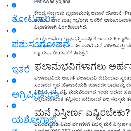
PM Awas yojana
ಕೇಂದ್ರ ಸರ್ಕಾರವು ಪ್ರಧಾನಮಂತ್ರಿ ಆವಾಸ್ ಯೋಜನೆ (P
ತೋಟಗಾರಿಕೆ
ತಂದಿದೆ. ನಗರ ಮತ್ತು ಗ್ರಾಮೀಣ ಜನರಿಗೆ ಅನುಕೂಲವಾಗಲ
ವಿಭಾಗಗಳಾಗಿ ವಿಂಗಡಿಸಲಾಗಿದೆ.
ಈ ಯೋಜನೆಯ ಲಾಭವನ್ನು ವಾರ್ಷಿಕ ಆದಾಯ 6 ಲಕ್ಷದಿಂದ 
ಪಶುಸಂಗೋಪನೆ
ಪಡೆಯಲು ಅವರು ಮೊದಲ ಬಾರಿಗೆ ಮನೆ ಖರೀದಿಸುತ್ತಿರಬೇಕು..
ಲಕ್ಷ ರುಪಾಯಿಯವರೆಗೆ ಸಿಗುತ್ತದೆ.
ಫಲಾನುಭವಿಗಳಾಗಲು ಅರ್ಹತ
ಇತರೆ
ಫಲಾನುಭವಿಯ ಅರ್ಹತೆ ಫಲಾನುಭವಿ ಕುಟುಂಬವು ಸ್ವಂತದ
ಸರಕಾರದ ಗೃಹ ಯೋಜನೆಯಡಿ ಯಾವುದೇ ಲಾಭವನ್ನು ಕುಟು
ಅಗ್ರಿಪೀಡಿಯಾ
ವಿಧಿಸಿದೆ. ಪತಿ, ಪತ್ನಿ, ಮದುವೆಯಾಗದ ಗಂಡು ಅಥವಾ ಹೆಣ್
ಅಕ್ರಮವಾಗದಂತೆ ತಪ್ಪಿಸಲು ಕುಟುಂಬದ ಎಲ್ಲ ಸದಸ್ಯರು ತಮ
ಮನೆ ವಿಸ್ತೀರ್ಣ ಎಷ್ಟಿರಬೇಕು?
ಯಶೋಗಾಥೆ
ಪಿಎಂಎವೈನಡಿ ವಿವಿಧ ವರ್ಗಗಳಿಗೆ ವಿಭಿನ್ನ ಮನೆ ವಿಸ್ತೀರ್
ಮೀಟರ್ (968.752 ಚದರ ಅಡಿ) ಹಾಗೂ ಎಂಐಜಿ-2 ವರ್