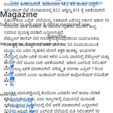
Take a quiz and test your agriculture knowledge
ರೂಪಾಯಿ ಇಳಿಕೆಯಾಗಿದೆ. ಇದರಿಂದಾಗಿ 14.2 ಕೆಜಿ ತೂಕದ ಎಲ್ಪಿಜಿ
ಸಿಲಿಂಡಜರ್ ಬೆಲೆ ಬೆಂಗಳೂರಿನಲ್ಲಿ 822 ಇದ್ದಿದ್ದು 812 ಕ್ಕೆ ಇಳಿಕೆಯಾಗಿದೆ.
Magazine
ಗೃಹಬಳಕೆಯ ಎಲ್ಪಿಜಿ ಬೆಲೆಯನ್ನು ಸತತವಾಗಿ ಏರಿಸಿದ್ದ ಸರ್ಕಾರ ಇದೀಗ 10
Subscribe to our print & digital magazines now
ರೂಪಾಯಿ ಇಳಿಕೆ ಮಾಡಿದೆ. ಈ ಮೂಲಕ ಗ್ರಾಹಕರ ಮೂಗಿಗೆ ತುಪ್ಪ
ಸವರುವ ಪ್ರಯತ್ನ ಮಾಡಿದೆ ಎನ್ನಲಾಗುತ್ತಿದೆ.
Subscribe
ಪೆಟ್ರೋಲ್ ಡೀಸೆಲ್ ಬೆಲೆ ಗಗನಕ್ಕೇರುತ್ತಿರುವುದರಿಂದ ಸಾರ್ವಜನಿಕರು
We're social. Connect with us on:
ಸಂಕಷ್ಟಕ್ಕೆ ಸಿಲುಕಿದ್ದಾರೆ. ಸಿಲೆಂಡರ್ ಬೆಲೆ ಸಹ 50 ರೂಪಾಯಿಯಂತೆ
ಮೂರು ಸಲ ಏರಿಸಿ ಗ್ರಾಹಕರ ಜೇಬಿಗೆ ಕತ್ತರಿ ಹಾಕಿತ್ತು. ಇಂಧನಗಳ
ಬೆಲೆಯಲ್ಲಿ ಭಾರೀ ಏರಿಕೆ ನಂತರ ಕಳೆದ ಒಂದು ವಾರದಲ್ಲಿ ಪೆಟ್ರೋಲ್ ಮತ್ತು
ಡೀಸೆಲ್ ಬೆಲೆ ಮೂರು ಬಾರಿ ಇಳಿಕೆಯಾಗಿದೆ. ಇದೀಗ ಎಲ್‌ಪಿಜಿ ಸಿಲಿಂಡರ್
ಬೆಲೆಯಲ್ಲೂ ಇಳಿಕೆ ಮಾಡಲಾಗಿದೆ. ಪರಿಷ್ಕೃತ ದರಗಳು ಏಪ್ರಿಲ್ 1 ರಿಂದ
ಜಾರಿಗೆ ಬರಲಿದೆ ಎಂದು ಇಂಡಿಯನ್ ಆಯಿಲ್ ಕಾರ್ಪೊರೇಷನ್ ಲಿಮಿಟೆಡ್
ತಿಳಿಸಿದೆ.
ಜಾಗತಿಕ ಮಾರುಕಟ್ಟೆಯಲ್ಲಿ ಕೊರೊನಾ ಎರಡನೇ ಅಲೆ ಕಾರಣ ಬೇಡಿಕೆ
More Links
ಕಡಿಮೆಯಾಗಿರುವುದು, ಐದು ರಾಜ್ಯಗಳಲ್ಲಿ ವಿಧಾನಸಭೆ ಚುನಾವಣೆ
About us
ನಡೆಯುತ್ತಿರುವ ಹಿನ್ನೆಲೆಯಲ್ಲಿ ಬೆಲೆ ಇಳಿಕೆ ಮಾಡಲಾಗಿದೆ ಎನ್ನಲಾಗಿದೆ.
Directory
2021ರ ಏಪ್ರಿಲ್ 1ರಿಂದ ಎಲ್‌ಪಿಜಿ ಬೆಲೆಯಲ್ಲಿ ಪ್ರತಿ ಸಿಲಿಂಡರ್‌ಗೆ 10
Our Team