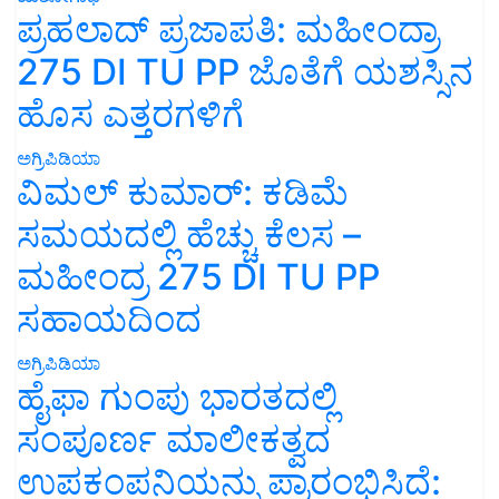
ಪ್ರಹಲಾದ್ ಪ್ರಜಾಪತಿ: ಮಹೀಂದ್ರಾ
275 DI TU PP ಜೊತೆಗೆ ಯಶಸ್ಸಿನ
ಹೊಸ ಎತ್ತರಗಳಿಗೆ
ಅಗ್ರಿಪಿಡಿಯಾ
ವಿಮಲ್ ಕುಮಾರ್: ಕಡಿಮೆ
ಸಮಯದಲ್ಲಿ ಹೆಚ್ಚು ಕೆಲಸ –
ಮಹೀಂದ್ರ 275 DI TU PP
ಸಹಾಯದಿಂದ
ಅಗ್ರಿಪಿಡಿಯಾ
ಹೈಫಾ ಗುಂಪು ಭಾರತದಲ್ಲಿ
ಸಂಪೂರ್ಣ ಮಾಲೀಕತ್ವದ
ಉಪಕಂಪನಿಯನ್ನು ಪ್ರಾರಂಭಿಸಿದೆ: