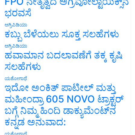
FPO ನೇತೃತ್ವದ ಅಗ್ರಿವೋಲ್ಟಾಯಿಕ್ಸ್‌ನ
ಭರವಸೆ
ಅಗ್ರಿಪಿಡಿಯಾ
ಕಬ್ಬು ಬೆಳೆಯಲು ಸೂಕ್ತ ಸಲಹೆಗಳು
ಅಗ್ರಿಪಿಡಿಯಾ
ಹವಾಮಾನ ಬದಲಾವಣೆಗೆ ತಕ್ಕ ಕೃಷಿ
ಸಲಹೆಗಳು
ಯಶೋಗಾಥೆ
ಇದೋ ಅಂಕಿತ್ ಪಾಟೀಲ್ ಮತ್ತು
ಮಹೀಂದ್ರಾ 605 NOVO ಟ್ರಾಕ್ಟರ್
ಬಗ್ಗೆ ನಿಮ್ಮ ಹಿಂದಿ ಡಾಕ್ಯುಮೆಂಟ್‌ನ
ಕನ್ನಡ ಅನುವಾದ:
ಯಶೋಗಾಥೆ