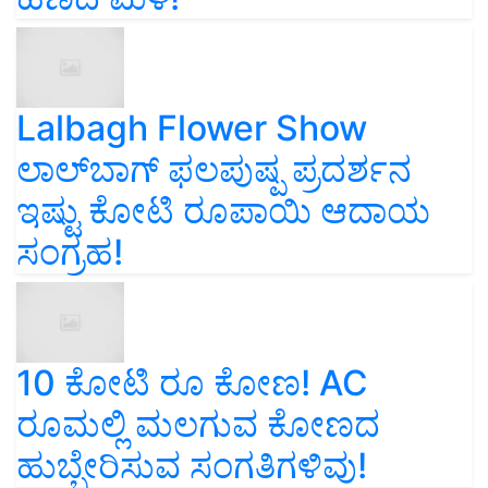
Lalbagh Flower Show
ಲಾಲ್‌ಬಾಗ್ ಫಲಪುಷ್ಪ ಪ್ರದರ್ಶನ
ಇಷ್ಟು ಕೋಟಿ ರೂಪಾಯಿ ಆದಾಯ
ಸಂಗ್ರಹ!
10 ಕೋಟಿ ರೂ ಕೋಣ! AC
ರೂಮಲ್ಲಿ ಮಲಗುವ ಕೋಣದ
ಹುಬ್ಬೇರಿಸುವ ಸಂಗತಿಗಳಿವು!