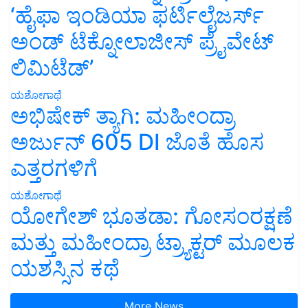
‘ಹೈಫಾ ಇಂಡಿಯಾ ಫರ್ಟಿಲೈಜರ್ಸ್
ಅಂಡ್ ಟೆಕ್ನೋಲಾಜೀಸ್ ಪ್ರೈವೇಟ್
ಲಿಮಿಟೆಡ್’
ಯಶೋಗಾಥೆ
ಅಭಿಷೇಕ್ ತ್ಯಾಗಿ: ಮಹೀಂದ್ರಾ
ಅರ್ಜುನ್ 605 DI ಜೊತೆ ಹೊಸ
ಎತ್ತರಗಳಿಗೆ
ಯಶೋಗಾಥೆ
ಯೋಗೇಶ್ ಭೂತಡಾ: ಗೋಸಂರಕ್ಷಣೆ
ಮತ್ತು ಮಹೀಂದ್ರಾ ಟ್ರ್ಯಾಕ್ಟರ್ ಮೂಲಕ
ಯಶಸ್ಸಿನ ಕಥೆ
More News