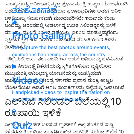
ಮುಖ್ಯಮಂತ್ರಿ ಅನಿಲಭಾಗ್ಯ ಮತ್ತು ಪ್ರಧಾನಮಂತ್ರಿ ಉಜ್ವಲ ಯೋಜನೆಯಡಿ
ಯಶೋಗಾಥೆ
ಅಡುಗೆ ಅನಿಲ ಸಂಪರ್ಕ ಪಡೆದಿರುವ ಫಲಾನುಭವಿಗಳು ಅಡುಗೆ ಅನಿಲ
ಬಳಕೆಯನ್ನು ಸಮರ್ಪಕವಾಗಿ ಮುಂದುವರಿಸದೇ ಇರುವುದು ಕಂಡು
ಬಂದಿದ್ದು, ಆರಂಭದಲ್ಲಿ ನೀಡಲಾಗಿದ್ದ ಉಚಿತ ಸಿಲಿಂಡರ್‍ಗಳನ್ನು ಬಳಕೆ
ಮಾಡಿದ್ದು, ಮುಂದೆ ರಿಫೀಲ್ ಪಡೆಯಲು ವಿಳಂಬ ಮಾಡುತ್ತಿದ್ದಾರೆಂದು
Photo Gallery
ಇತ್ತೀಚೆಗೆ ತೈಲ ಕಂಪನಿಗಳಿಂದ ಪಡೆದಿರುವ ಮಾಹಿತಿಯಿಂದ ತಿಳಿದು
ಬಂದಿರುತ್ತದೆ.
We capture the best photos around events,
exhibitions happening across the country
ಜಿಲ್ಲೆಯಲ್ಲಿ ಅರ್ಹ ಫಲಾನುಭವಿಗಳು ಅಡುಗೆ ಅನಿಲವನ್ನು ಬಳಸುವಂತೆ
ಹಾಗೂ ಸೀಮೆಎಣ್ಣೆ ವಿತರಣೆಯನ್ನು ಸ್ಥಗಿತಗೊಳಿಸುವ ದೃಷ್ಟಿಯಿಂದ
ಮುಖ್ಯಮಂತ್ರಿ ಅನಿಲಭಾಗ್ಯ ಯೋಜನೆಯನ್ನು ಯಶಸ್ವಿಯಾಗಿ
Videos
ಜಾರಿಗೊಳಿಸಲಾಗಿದೆ. ಕೇಂದ್ರ ಸರ್ಕಾರದ ಪ್ರಧಾನ ಮಂತ್ರಿ ಉಜ್ವಲ
ಯೋಜನೆಯಡಿ ಅಡುಗೆ ಅನಿಲ ಸಂಪರ್ಕಗಳನ್ನು ಜಿಲ್ಲೆಯಲ್ಲಿ ನೀಡಲಾಗಿದೆ.
Handpicked videos to inspire the nation on
ಎಲ್‌ಪಿಜಿ ಸಿಲಿಂಡರ್‌ ಬೆಲೆಯಲ್ಲಿ 10
agriculture and related industry
ರೂಪಾಯಿ ಇಳಿಕೆ
Quiz
ಎಲ್‌ಪಿಜಿ ಸಿಲೆಂಡರ್ ಬಳಸುವ ಗ್ರಾಹಕರಿಗೆ ಅಲ್ಪ ಸಂತಸದ ಸುದ್ದಿ.
ಕಳೆದೆರಡು ತಿಂಗಳಿಂದ ಏರುಗತಿಯಲ್ಲಿದ್ದ ಎಲ್‌ಪಿಜಿ ಸಿಲೆಂಡರ್ ಬೆಲೆ 10