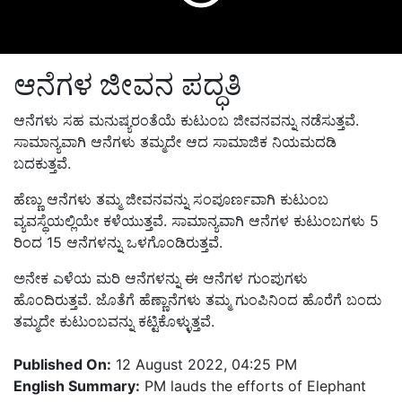
ಆನೆಗಳ ಜೀವನ ಪದ್ಧತಿ
ಆನೆಗಳು ಸಹ ಮನುಷ್ಯರಂತೆಯೆ ಕುಟುಂಬ ಜೀವನವನ್ನು ನಡೆಸುತ್ತವೆ.
ಸಾಮಾನ್ಯವಾಗಿ ಆನೆಗಳು ತಮ್ಮದೇ ಆದ ಸಾಮಾಜಿಕ ನಿಯಮದಡಿ
ಬದಕುತ್ತವೆ.
ಹೆಣ್ಣು ಆನೆಗಳು ತಮ್ಮ ಜೀವನವನ್ನು ಸಂಪೂರ್ಣವಾಗಿ ಕುಟುಂಬ
ವ್ಯವಸ್ಥೆಯಲ್ಲಿಯೇ ಕಳೆಯುತ್ತವೆ. ಸಾಮಾನ್ಯವಾಗಿ ಆನೆಗಳ ಕುಟುಂಬಗಳು 5
ರಿಂದ 15 ಆನೆಗಳನ್ನು ಒಳಗೊಂಡಿರುತ್ತವೆ.
ಅನೇಕ ಎಳೆಯ ಮರಿ ಆನೆಗಳನ್ನು ಈ ಆನೆಗಳ ಗುಂಪುಗಳು
ಹೊಂದಿರುತ್ತವೆ. ಜೊತೆಗೆ ಹೆಣ್ಣಾನೆಗಳು ತಮ್ಮ ಗುಂಪಿನಿಂದ ಹೊರೆಗೆ ಬಂದು
ತಮ್ಮದೇ ಕುಟುಂಬವನ್ನು ಕಟ್ಟಿಕೊಳ್ಳುತ್ತವೆ.
Published On:
12 August 2022, 04:25 PM
English Summary:
PM lauds the efforts of Elephant