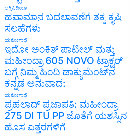
ಅಗ್ರಿಪಿಡಿಯಾ
ಹವಾಮಾನ ಬದಲಾವಣೆಗೆ ತಕ್ಕ ಕೃಷಿ
ಸಲಹೆಗಳು
ಯಶೋಗಾಥೆ
ಇದೋ ಅಂಕಿತ್ ಪಾಟೀಲ್ ಮತ್ತು
ಮಹೀಂದ್ರಾ 605 NOVO ಟ್ರಾಕ್ಟರ್
ಬಗ್ಗೆ ನಿಮ್ಮ ಹಿಂದಿ ಡಾಕ್ಯುಮೆಂಟ್‌ನ
ಕನ್ನಡ ಅನುವಾದ:
ಯಶೋಗಾಥೆ
ಪ್ರಹಲಾದ್ ಪ್ರಜಾಪತಿ: ಮಹೀಂದ್ರಾ
275 DI TU PP ಜೊತೆಗೆ ಯಶಸ್ಸಿನ
ಹೊಸ ಎತ್ತರಗಳಿಗೆ