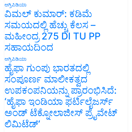
ಅಗ್ರಿಪಿಡಿಯಾ
ವಿಮಲ್ ಕುಮಾರ್: ಕಡಿಮೆ
ಸಮಯದಲ್ಲಿ ಹೆಚ್ಚು ಕೆಲಸ –
ಮಹೀಂದ್ರ 275 DI TU PP
ಸಹಾಯದಿಂದ
ಅಗ್ರಿಪಿಡಿಯಾ
ಹೈಫಾ ಗುಂಪು ಭಾರತದಲ್ಲಿ
ಸಂಪೂರ್ಣ ಮಾಲೀಕತ್ವದ
ಉಪಕಂಪನಿಯನ್ನು ಪ್ರಾರಂಭಿಸಿದೆ:
‘ಹೈಫಾ ಇಂಡಿಯಾ ಫರ್ಟಿಲೈಜರ್ಸ್
ಅಂಡ್ ಟೆಕ್ನೋಲಾಜೀಸ್ ಪ್ರೈವೇಟ್
ಲಿಮಿಟೆಡ್’