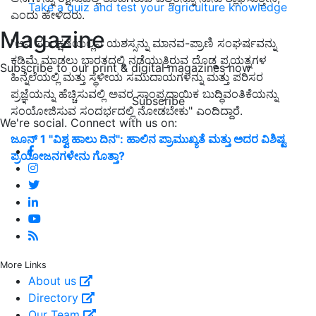
Take a quiz and test your agriculture knowledge
ಎಂದು ಹೇಳಿದರು.
Magazine
"ಆನೆ ಸಂರಕ್ಷಣೆಯಲ್ಲಿನ ಯಶಸ್ಸನ್ನು ಮಾನವ-ಪ್ರಾಣಿ ಸಂಘರ್ಷವನ್ನು
ಕಡಿಮೆ ಮಾಡಲು ಭಾರತದಲ್ಲಿ ನಡೆಯುತ್ತಿರುವ ದೊಡ್ಡ ಪ್ರಯತ್ನಗಳ
Subscribe to our print & digital magazines now
ಹಿನ್ನೆಲೆಯಲ್ಲಿ ಮತ್ತು ಸ್ಥಳೀಯ ಸಮುದಾಯಗಳನ್ನು ಮತ್ತು ಪರಿಸರ
ಪ್ರಜ್ಞೆಯನ್ನು ಹೆಚ್ಚಿಸುವಲ್ಲಿ ಅವರ ಸಾಂಪ್ರದಾಯಿಕ ಬುದ್ಧಿವಂತಿಕೆಯನ್ನು
Subscribe
ಸಂಯೋಜಿಸುವ ಸಂದರ್ಭದಲ್ಲಿ ನೋಡಬೇಕು" ಎಂದಿದ್ದಾರೆ.
We're social. Connect with us on:
ಜೂನ್‌ 1 "ವಿಶ್ವ ಹಾಲು ದಿನ": ಹಾಲಿನ ಪ್ರಾಮುಖ್ಯತೆ ಮತ್ತು ಅದರ ವಿಶಿಷ್ಟ
ಪ್ರಯೋಜನಗಳೇನು ಗೊತ್ತಾ?
More Links
About us
Directory
Our Team