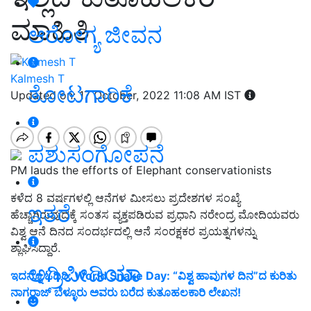
ಮಾಹಿತಿ
ಆರೋಗ್ಯ ಜೀವನ
Kalmesh T
ತೋಟಗಾರಿಕೆ
Updated on: 17 October, 2022 11:08 AM IST
ಪಶುಸಂಗೋಪನೆ
PM lauds the efforts of Elephant conservationists
ಕಳೆದ 8 ವರ್ಷಗಳಲ್ಲಿ ಆನೆಗಳ ಮೀಸಲು ಪ್ರದೇಶಗಳ ಸಂಖ್ಯೆ
ಇತರೆ
ಹೆಚ್ಚಾಗಿರುವುದಕ್ಕೆ ಸಂತಸ ವ್ಯಕ್ತಪಡಿರುವ ಪ್ರಧಾನಿ ನರೇಂದ್ರ ಮೋದಿಯವರು
ವಿಶ್ವ ಆನೆ ದಿನದ ಸಂದರ್ಭದಲ್ಲಿ ಆನೆ ಸಂರಕ್ಷಕರ ಪ್ರಯತ್ನಗಳನ್ನು
ಶ್ಲಾಘಿಸಿದ್ದಾರೆ.
ಅಗ್ರಿಪೀಡಿಯಾ
ಇದನ್ನೂ ಓದಿರಿ: World Snake Day: “ವಿಶ್ವ ಹಾವುಗಳ ದಿನ”ದ ಕುರಿತು
ನಾಗರಾಜ್ ಬೆಳ್ಳೂರು ಅವರು ಬರೆದ ಕುತೂಹಲಕಾರಿ ಲೇಖನ!