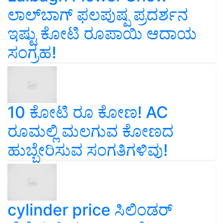
ಲಾಲ್‌ಬಾಗ್ ಫಲಪುಷ್ಪ ಪ್ರದರ್ಶನ
ಇಷ್ಟು ಕೋಟಿ ರೂಪಾಯಿ ಆದಾಯ
ಸಂಗ್ರಹ!
10 ಕೋಟಿ ರೂ ಕೋಣ! AC
ರೂಮಲ್ಲಿ ಮಲಗುವ ಕೋಣದ
ಹುಬ್ಬೇರಿಸುವ ಸಂಗತಿಗಳಿವು!
cylinder price ಸಿಲಿಂಡರ್‌