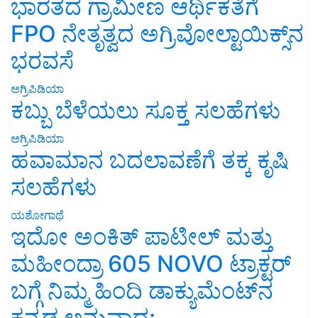
ಭಾರತದ ಗ್ರಾಮೀಣ ಆರ್ಥಿಕತೆಗೆ
FPO ನೇತೃತ್ವದ ಅಗ್ರಿವೋಲ್ಟಾಯಿಕ್ಸ್‌ನ
ಭರವಸೆ
ಅಗ್ರಿಪಿಡಿಯಾ
ಕಬ್ಬು ಬೆಳೆಯಲು ಸೂಕ್ತ ಸಲಹೆಗಳು
ಅಗ್ರಿಪಿಡಿಯಾ
ಹವಾಮಾನ ಬದಲಾವಣೆಗೆ ತಕ್ಕ ಕೃಷಿ
ಸಲಹೆಗಳು
ಯಶೋಗಾಥೆ
ಇದೋ ಅಂಕಿತ್ ಪಾಟೀಲ್ ಮತ್ತು
ಮಹೀಂದ್ರಾ 605 NOVO ಟ್ರಾಕ್ಟರ್
ಬಗ್ಗೆ ನಿಮ್ಮ ಹಿಂದಿ ಡಾಕ್ಯುಮೆಂಟ್‌ನ
ಕನ್ನಡ ಅನುವಾದ: