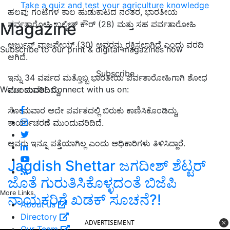
Take a quiz and test your agriculture knowledge
ಹಲವು
ಗಂಟೆಗಳ ಕಾಲ ಹುಡುಕಾಟದ ನಂತರ
, ಭಾರತೀಯ
Magazine
ಪರ್ವತಾರೋಹಿ ಬಲ್ಜೀತ್ ಕೌರ್ (28) ಮತ್ತು ಸಹ ಪರ್ವತಾರೋಹಿ
ಅರ್ಜುನ್ ವಾಜಪೇಯ್ (30) ಅವರನ್ನು ರಕ್ಷಿಸಲಾಗಿದೆ ಎಂದು ವರದಿ
Subscribe to our print & digital magazines now
ಆಗಿದೆ.
Subscribe
ಇನ್ನು 34 ವರ್ಷದ ಮತ್ತೊಬ್ಬ ಭಾರತೀಯ ಪರ್ವತಾರೋಹಿಗಾಗಿ ಶೋಧ
We're social. Connect with us on:
ಮುಂದುವರಿದಿದ್ದು,
ಸೋಮವಾರ ಅದೇ ಪರ್ವತದಲ್ಲಿ ಬಿರುಕು ಕಾಣಿಸಿಕೊಂಡಿದ್ದು,
ಕಾರ್ಯಾಚರಣೆ ಮುಂದುವರಿದಿದೆ.
ಅವರು
ಇನ್ನೂ ಪತ್ತೆಯಾಗಿಲ್ಲ ಎಂದು ಅಧಿಕಾರಿಗಳು ತಿಳಿಸಿದ್ದಾರೆ.
Jagdish Shettar ಜಗದೀಶ್‌ ಶೆಟ್ಟರ್‌
ಜೊತೆ ಗುರುತಿಸಿಕೊಳ್ಳದಂತೆ ಬಿಜೆಪಿ
More Links
ನಾಯಕರಿಗೆ ಖಡಕ್‌ ಸೂಚನೆ?!
About us
Directory
ADVERTISEMENT
Our Team