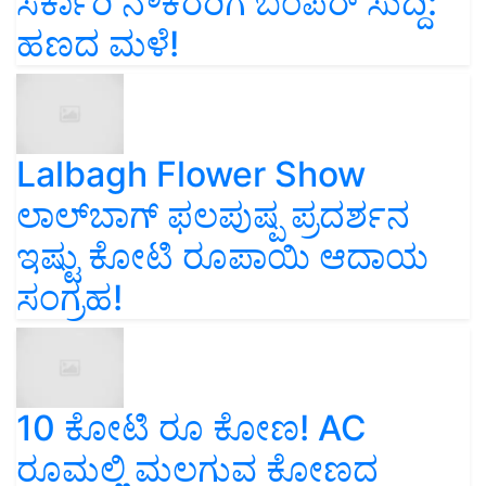
ಸರ್ಕಾರಿ ನೌಕರರಿಗೆ ಬಂಪರ್‌ ಸುದ್ದಿ:
ಹಣದ ಮಳೆ!
Lalbagh Flower Show
ಲಾಲ್‌ಬಾಗ್ ಫಲಪುಷ್ಪ ಪ್ರದರ್ಶನ
ಇಷ್ಟು ಕೋಟಿ ರೂಪಾಯಿ ಆದಾಯ
ಸಂಗ್ರಹ!
10 ಕೋಟಿ ರೂ ಕೋಣ! AC
ರೂಮಲ್ಲಿ ಮಲಗುವ ಕೋಣದ