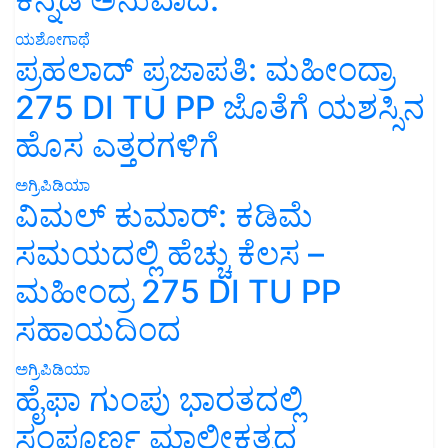
ಯಶೋಗಾಥೆ
ಪ್ರಹಲಾದ್ ಪ್ರಜಾಪತಿ: ಮಹೀಂದ್ರಾ
275 DI TU PP ಜೊತೆಗೆ ಯಶಸ್ಸಿನ
ಹೊಸ ಎತ್ತರಗಳಿಗೆ
ಅಗ್ರಿಪಿಡಿಯಾ
ವಿಮಲ್ ಕುಮಾರ್: ಕಡಿಮೆ
ಸಮಯದಲ್ಲಿ ಹೆಚ್ಚು ಕೆಲಸ –
ಮಹೀಂದ್ರ 275 DI TU PP
ಸಹಾಯದಿಂದ
ಅಗ್ರಿಪಿಡಿಯಾ
ಹೈಫಾ ಗುಂಪು ಭಾರತದಲ್ಲಿ
ಸಂಪೂರ್ಣ ಮಾಲೀಕತ್ವದ