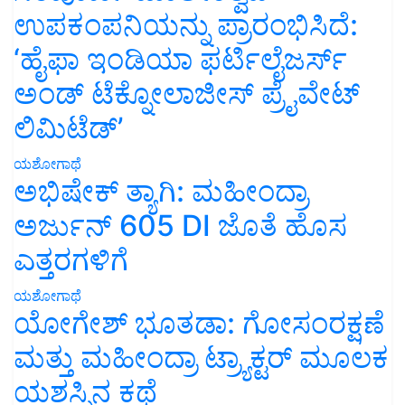
ಉಪಕಂಪನಿಯನ್ನು ಪ್ರಾರಂಭಿಸಿದೆ:
‘ಹೈಫಾ ಇಂಡಿಯಾ ಫರ್ಟಿಲೈಜರ್ಸ್
ಅಂಡ್ ಟೆಕ್ನೋಲಾಜೀಸ್ ಪ್ರೈವೇಟ್
ಲಿಮಿಟೆಡ್’
ಯಶೋಗಾಥೆ
ಅಭಿಷೇಕ್ ತ್ಯಾಗಿ: ಮಹೀಂದ್ರಾ
ಅರ್ಜುನ್ 605 DI ಜೊತೆ ಹೊಸ
ಎತ್ತರಗಳಿಗೆ
ಯಶೋಗಾಥೆ
ಯೋಗೇಶ್ ಭೂತಡಾ: ಗೋಸಂರಕ್ಷಣೆ
ಮತ್ತು ಮಹೀಂದ್ರಾ ಟ್ರ್ಯಾಕ್ಟರ್ ಮೂಲಕ
ಯಶಸ್ಸಿನ ಕಥೆ