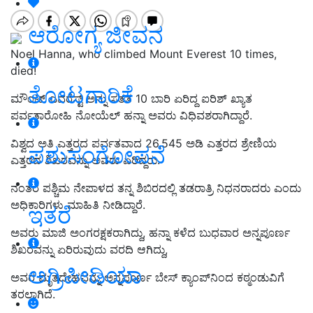
ಆರೋಗ್ಯ ಜೀವನ
Noel Hanna, who climbed Mount Everest 10 times,
died!
ತೋಟಗಾರಿಕೆ
ಮೌಂಟ್ ಎವರೆಸ್ಟ್ ಅನ್ನು ಸತತ 10 ಬಾರಿ ಏರಿದ್ದ ಐರಿಶ್ ಖ್ಯಾತ
ಪರ್ವತಾರೋಹಿ ನೋಯೆಲ್ ಹನ್ನಾ ಅವರು ವಿಧಿವಶರಾಗಿದ್ದಾರೆ.
ವಿಶ್ವದ ಅತಿ ಎತ್ತರದ ಪರ್ವತವಾದ 26,545 ಅಡಿ ಎತ್ತರದ ಶ್ರೇಣಿಯ
ಪಶುಸಂಗೋಪನೆ
ಎತ್ತರದ ಶಿಖರವನ್ನು ಅವರು ಏರಿದ್ದರು.
ನಂತರ
ಪಶ್ಚಿಮ ನೇಪಾಳದ ತನ್ನ ಶಿಬಿರದಲ್ಲಿ
ತಡರಾತ್ರಿ
ನಿಧನರಾ
ದರು ಎಂದು
ಅಧಿಕಾರಿಗಳು ಮಾಹಿತಿ ನೀಡಿದ್ದಾರೆ.
ಇತರೆ
ಅವರು
ಮಾಜಿ ಅಂಗರಕ್ಷಕ
ರಾಗಿದ್ದು, ಹನ್ನಾ ಕಳೆದ ಬುಧವಾರ ಅನ್ನಪೂರ್ಣ
ಶಿಖರವನ್ನು ಏರಿರುವುದು ವರದಿ ಆಗಿದ್ದು,
ಅಗ್ರಿಪೀಡಿಯಾ
ಅವರ ಮೃತದೇಹವನ್ನು
ಅನ್ನಪೂರ್ಣ ಬೇಸ್ ಕ್ಯಾಂಪ್‌ನಿಂದ ಕಠ್ಮಂಡುವಿಗೆ
ತರಲಾಗಿದೆ
.