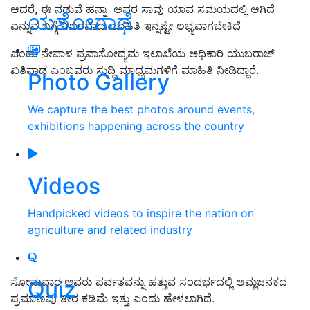
ಆದರೆ, ಈ ನಡುವೆ
ಹನ್ನಾ
ಅವರ
ಸಾ
ವು ಯಾವ ಸಮಯದಲ್ಲಿ ಆಗಿದೆ
ಯಶೋಗಾಥೆ
ಎನ್ನುವ ಬಗ್ಗೆ ನಿಖರವಾದ ಮಾಹಿತಿ ಇನ್ನಷ್ಟೇ ಲಭ್ಯವಾಗಬೇಕಿದೆ
ಎಂದು
ನೇಪಾಳ ಪ್ರವಾಸೋದ್ಯಮ ಇಲಾಖೆಯ ಅಧಿಕಾರಿ ಯುಬರಾಜ್
ಖತಿವಾಡ
ಎಂಬವರು ಸುದ್ದಿ ಮಾಧ್ಯಮಗಳಿಗೆ ಮಾಹಿತಿ ನೀಡಿದ್ದಾರೆ.
Photo Gallery
We capture the best photos around events,
exhibitions happening across the country
Videos
Handpicked videos to inspire the nation on
agriculture and related industry
ಸೋಮವಾರ ಅವರು ಪರ್ವತವನ್ನು ಹತ್ತುವ ಸಂದರ್ಭದಲ್ಲಿ ಆಮ್ಲಜನಕದ
Quiz
ಪ್ರಮಾಣವು ತೀರ ಕಡಿಮೆ ಇತ್ತು ಎಂದು ಹೇಳಲಾಗಿದೆ.