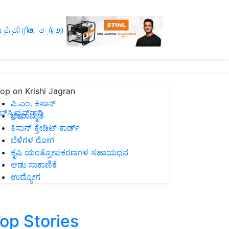
த்திரிகை சந்தா
op on Krishi Jagran
ಪಿ.ಎಂ. ಕಿಸಾನ್
ಸ್ಕ್ರಿಪ್ಷನ್‌ಗಾಗಿ
ಜೀವಾಮೃತ
ಕಿಸಾನ್ ಕ್ರೇಡಿಟ್ ಕಾರ್ಡ್
ಬೆಳೆಗಳ ರೋಗ
ಕೃಷಿ ಯಂತ್ರೋಪಕರಣಗಳ ಸಹಾಯಧನ
ಆಡು ಸಾಕಾಣಿಕೆ
ಉದ್ಯೋಗ
op Stories