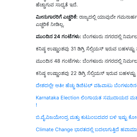
ಮೀನುಗಾರರಿಗೆ ಎಚ್ಚರಿಕೆ:
ರಾಜ್ಯದಲ್ಲಿ ಯಾವುದೇ ಗಮನಾರ್
ಎಚ್ಚರಿಕೆ ನೀಡಿಲ್ಲ.
ಮುಂದಿನ 24 ಗಂಟೆಗಳು:
ಬೆಂಗಳೂರು ನಗರದಲ್ಲಿ ನಿರ್ಮಲ ಆ
ಕನಿಷ್ಠ ಉಷ್ಣಾಂಶವು 31 ಡಿಗ್ರಿ ಸೆಲ್ಸಿಯಸ್‌ ಇರುವ ಬಹಳಷ್
ಮುಂದಿನ 48 ಗಂಟೆಗಳು: ಬೆಂಗಳೂರು ನಗರದಲ್ಲಿ ನಿರ್ಮಲ ಆ
ಕನಿಷ್ಠ ಉಷ್ಣಾಂಶವು 22 ಡಿಗ್ರಿ ಸೆಲ್ಸಿಯಸ್‌ ಇರುವ ಬಹಳ
ದೇಶದಲ್ಲೇ ಅತೀ ಹೆಚ್ಚು ಡಿಜಿಟಲ್‌ ವಹಿವಾಟು ಬೆಂಗಳೂರಿನಲ್
Karnataka Election ಲಿಂಗಾಯತ ಸಮುದಾಯದ ಮತ ಸೆಳೆಯಲ
!
ಬಿ.ವೈ.ವಿಜಯೇಂದ್ರ ಮತ್ತು ಕುಟುಂಬದವರ ಬಳಿ ಇಷ್ಟು ಕೋಟಿ
Climate Change ಭಾರತದಲ್ಲಿ ಬದಲಾಗುತ್ತಿದೆ ಹವಾಮಾ
Indian Railways ಕಳೆದ ಹಣಕಾಸು ವರ್ಷದಲ್ಲಿ ಭಾರತೀಯ