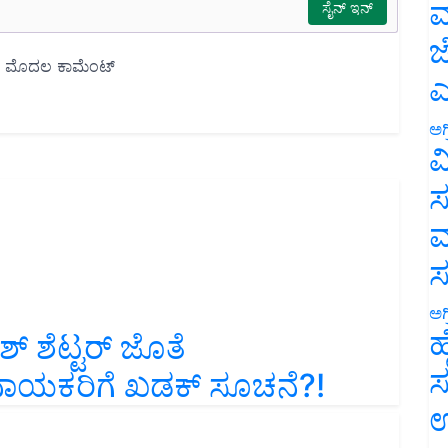
ಮ
ಜ
ಎ
ಅಗ
ವ
ಸ
ಮ
ಅಗ
 ಶೆಟ್ಟರ್‌ ಜೊತೆ
ಹ
ಿ ನಾಯಕರಿಗೆ ಖಡಕ್‌ ಸೂಚನೆ?!
ಸ
ಉ