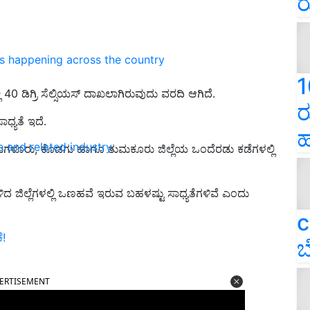
ರ
ns happening across the country
1
 40 ಡಿಗ್ರಿ ಸೆಲ್ಸಿಯಸ್‌ ದಾಖಲಾಗಿರುವುದು ವರದಿ ಆಗಿದೆ.
ರ
ಧ್ಯತೆ ಇದೆ.
ಹ
e and related industry
್ಕಮಗಳೂರು, ಕೊಡಗು ಹಾಗೂ ತುಮಕೂರು ಜಿಲ್ಲೆಯ ಒಂದೆರಡು ಕಡೆಗಳಲ್ಲಿ
ದ ಜಿಲ್ಲೆಗಳಲ್ಲಿ ಒಣಹವೆ ಇರುವ ಬಹಳಷ್ಟು ಸಾಧ್ಯತೆಗಳಿವೆ ಎಂದು
c
ೆ!
ಬ
ERTISEMENT