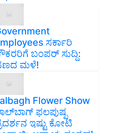
overnment
mployees ಸರ್ಕಾರಿ
ೌಕರರಿಗೆ ಬಂಪರ್‌ ಸುದ್ದಿ:
ಣದ ಮಳೆ!
albagh Flower Show
ಾಲ್‌ಬಾಗ್ ಫಲಪುಷ್ಪ
್ರದರ್ಶನ ಇಷ್ಟು ಕೋಟಿ