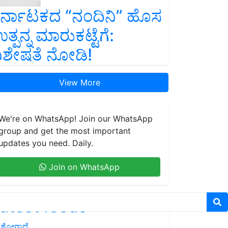
ರ್ನಾಟಕದ “ನಂದಿನಿ” ಹೊಸ
ತ್ಪನ್ನ ಮಾರುಕಟ್ಟೆಗೆ:
ಿಶೇಷತೆ ನೋಡಿ!
View More
We're on WhatsApp! Join our WhatsApp
group and get the most important
updates you need. Daily.
Join on WhatsApp
atest feeds
ಶೋಗಾಥೆ