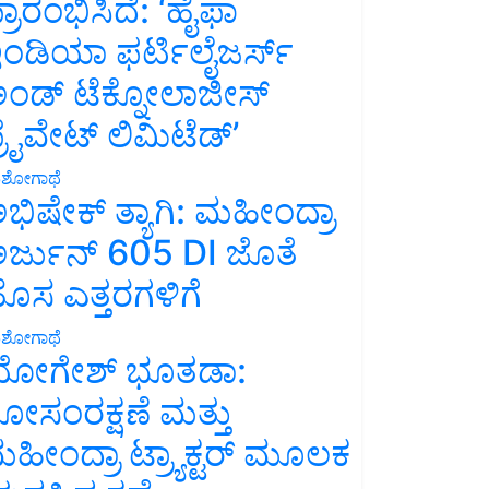
್ರಾರಂಭಿಸಿದೆ: ‘ಹೈಫಾ
ಂಡಿಯಾ ಫರ್ಟಿಲೈಜರ್ಸ್
ಂಡ್ ಟೆಕ್ನೋಲಾಜೀಸ್
್ರೈವೇಟ್ ಲಿಮಿಟೆಡ್’
ಶೋಗಾಥೆ
ಭಿಷೇಕ್ ತ್ಯಾಗಿ: ಮಹೀಂದ್ರಾ
ರ್ಜುನ್ 605 DI ಜೊತೆ
ೊಸ ಎತ್ತರಗಳಿಗೆ
ಶೋಗಾಥೆ
ೋಗೇಶ್ ಭೂತಡಾ:
ೋಸಂರಕ್ಷಣೆ ಮತ್ತು
ಹೀಂದ್ರಾ ಟ್ರ್ಯಾಕ್ಟರ್ ಮೂಲಕ