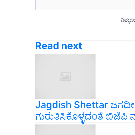
Read next
Jagdish Shettar ಜಗದೀಶ್‌
ಗುರುತಿಸಿಕೊಳ್ಳದಂತೆ ಬಿಜೆಪ