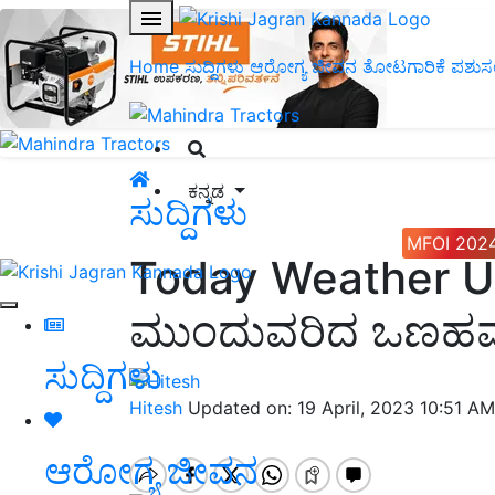
Home
ಸುದ್ದಿಗಳು
ಆರೋಗ್ಯ ಜೀವನ
ತೋಟಗಾರಿಕೆ
ಪಶುಸ
ಕನ್ನಡ
ಸುದ್ದಿಗಳು
MFOI 202
Today Weather Upd
ಮುಂದುವರಿದ ಒಣಹವೆ; 
ಸುದ್ದಿಗಳು
Hitesh
Updated on: 19 April, 2023 10:51 A
ಆರೋಗ್ಯ ಜೀವನ