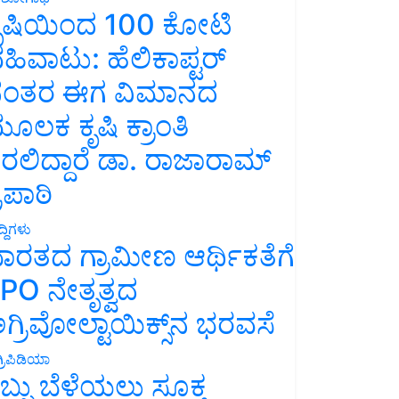
ೃಷಿಯಿಂದ 100 ಕೋಟಿ
ಹಿವಾಟು: ಹೆಲಿಕಾಪ್ಟರ್
ಂತರ ಈಗ ವಿಮಾನದ
ೂಲಕ ಕೃಷಿ ಕ್ರಾಂತಿ
ರಲಿದ್ದಾರೆ ಡಾ. ರಾಜಾರಾಮ್
್ರಿಪಾಠಿ
್ದಿಗಳು
ಾರತದ ಗ್ರಾಮೀಣ ಆರ್ಥಿಕತೆಗೆ
PO ನೇತೃತ್ವದ
ಗ್ರಿವೋಲ್ಟಾಯಿಕ್ಸ್‌ನ ಭರವಸೆ
್ರಿಪಿಡಿಯಾ
ಬ್ಬು ಬೆಳೆಯಲು ಸೂಕ್ತ