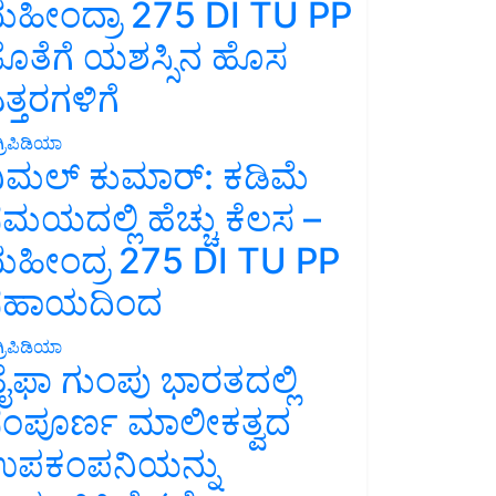
ಹೀಂದ್ರಾ 275 DI TU PP
ೊತೆಗೆ ಯಶಸ್ಸಿನ ಹೊಸ
ತ್ತರಗಳಿಗೆ
್ರಿಪಿಡಿಯಾ
ಿಮಲ್ ಕುಮಾರ್: ಕಡಿಮೆ
ಮಯದಲ್ಲಿ ಹೆಚ್ಚು ಕೆಲಸ –
ಹೀಂದ್ರ 275 DI TU PP
ಸಹಾಯದಿಂದ
್ರಿಪಿಡಿಯಾ
ೈಫಾ ಗುಂಪು ಭಾರತದಲ್ಲಿ
ಂಪೂರ್ಣ ಮಾಲೀಕತ್ವದ
ಪಕಂಪನಿಯನ್ನು