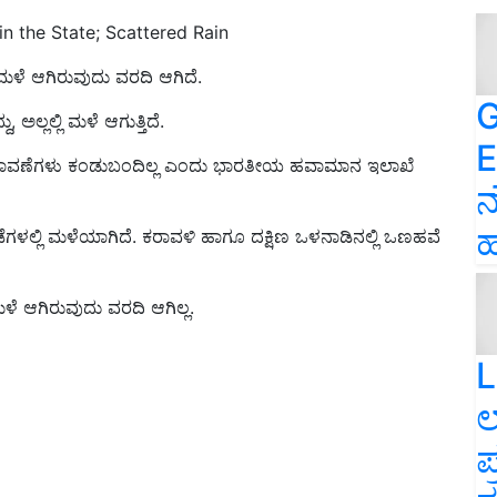
 the State; Scattered Rain
ಿ ಮಳೆ ಆಗಿರುವುದು ವರದಿ ಆಗಿದೆ.
G
ಅಲ್ಲಲ್ಲಿ ಮಳೆ ಆಗುತ್ತಿದೆ.
E
ಾವಣೆಗಳು ಕಂಡುಬಂದಿಲ್ಲ ಎಂದು ಭಾರತೀಯ ಹವಾಮಾನ ಇಲಾಖೆ
ನ
ಹ
ಗಳಲ್ಲಿ ಮಳೆಯಾಗಿದೆ. ಕರಾವಳಿ ಹಾಗೂ ದಕ್ಷಿಣ ಒಳನಾಡಿನಲ್ಲಿ ಒಣಹವೆ
ೆ ಆಗಿರುವುದು ವರದಿ ಆಗಿಲ್ಲ.
L
ಲ
ಪ