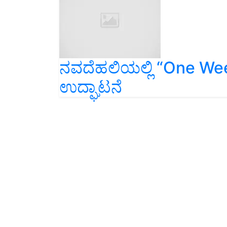
ನವದೆಹಲಿಯಲ್ಲಿ “One Wee
ಉದ್ಘಾಟನೆ