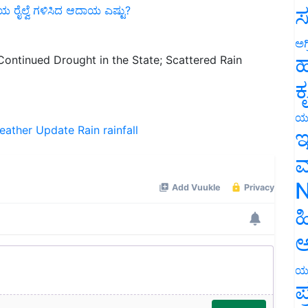
ಸ
ಅಗ
ntinued Drought in the State; Scattered Rain
ಹ
ಕ
eather Update
Rain
rainfall
ಯ
ಇ
ಮ
N
ಹ
ಅ
ಯ
ಪ