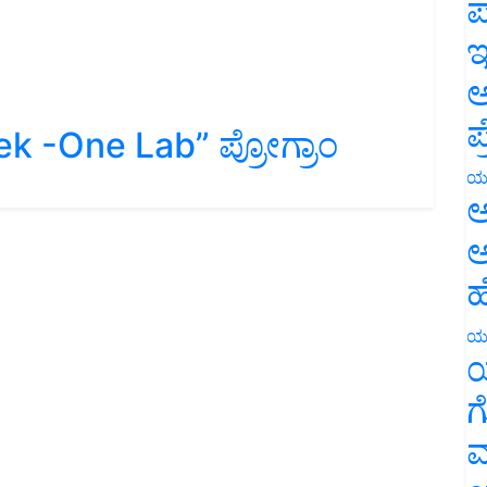
ಪ
ಇ
ಅ
k -One Lab” ಪ್ರೋಗ್ರಾಂ
ಪ
ಯ
ಅ
ಅ
ಹ
ಯ
ಯ
ಗ
ಮ