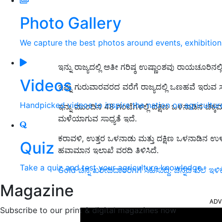
Photo Gallery
We capture the best photos around events, exhibitio
ಇನ್ನು ರಾಜ್ಯದಲ್ಲಿ ಅತೀ ಗರಿಷ್ಠ ಉಷ್ಣಾಂಶವು ರಾಯಚೂರಿನಲ್ಲಿ
Videos
ಇನ್ನು ಗುರುವಾರವರದ ವರೆಗೆ ರಾಜ್ಯದಲ್ಲಿ ಒಣಹವೆ ಇರುವ ಸಾ
Handpicked videos to inspire the nation on agricultur
ಇನ್ನು ಮುಂದಿನ 48 ಗಂಟೆಗಳಲ್ಲಿ ದಕ್ಷಿಣ ಒಳನಾಡಿನ ಚಿಕ
ಮಳೆಯಾಗುವ ಸಾಧ್ಯತೆ ಇದೆ.
ಕರಾವಳಿ, ಉತ್ತರ ಒಳನಾಡು ಮತ್ತು ದಕ್ಷಿಣ ಒಳನಾಡಿನ ಉಳಿ
Quiz
ಹವಾಮಾನ ಇಲಾಖೆ ವರದಿ ತಿಳಿಸಿದೆ.
Take a quiz and test your agriculture knowledge
Gold ಚಿನ್ನ ಖರೀದಿದಾರರಿಗಗೆ ಸಿಹಿಸುದ್ದಿ: ಚಿನ್ನದ ಬೆಲೆ ಇಳಿಕ
Magazine
ADV
Subscribe to our print & digital magazines now