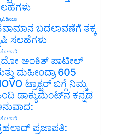
ಲಹೆಗಳು
್ರಿಪಿಡಿಯಾ
ವಾಮಾನ ಬದಲಾವಣೆಗೆ ತಕ್ಕ
ೃಷಿ ಸಲಹೆಗಳು
ಶೋಗಾಥೆ
ದೋ ಅಂಕಿತ್ ಪಾಟೀಲ್
ತ್ತು ಮಹೀಂದ್ರಾ 605
OVO ಟ್ರಾಕ್ಟರ್ ಬಗ್ಗೆ ನಿಮ್ಮ
ಿಂದಿ ಡಾಕ್ಯುಮೆಂಟ್‌ನ ಕನ್ನಡ
ನುವಾದ:
ಶೋಗಾಥೆ
್ರಹಲಾದ್ ಪ್ರಜಾಪತಿ: