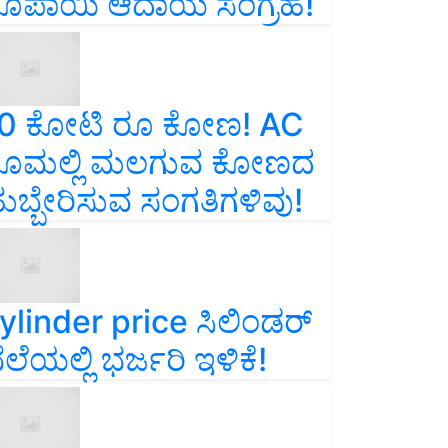
ೂಪಾಯಿ ಆದಾಯ ಸಂಗ್ರಹ!
0 ಕೋಟಿ ರೂ ಕೋಣ! AC
ೂಮಲ್ಲಿ ಮಲಗುವ ಕೋಣದ
ುಬ್ಬೇರಿಸುವ ಸಂಗತಿಗಳಿವು!
ylinder price ಸಿಲಿಂಡರ್‌
ೆಲೆಯಲ್ಲಿ ಭರ್ಜರಿ ಇಳಿಕೆ!