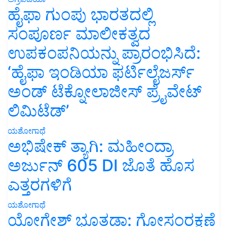
ಹೈಫಾ ಗುಂಪು ಭಾರತದಲ್ಲಿ
ಸಂಪೂರ್ಣ ಮಾಲೀಕತ್ವದ
ಉಪಕಂಪನಿಯನ್ನು ಪ್ರಾರಂಭಿಸಿದೆ:
‘ಹೈಫಾ ಇಂಡಿಯಾ ಫರ್ಟಿಲೈಜರ್ಸ್
ಅಂಡ್ ಟೆಕ್ನೋಲಾಜೀಸ್ ಪ್ರೈವೇಟ್
ಲಿಮಿಟೆಡ್’
ಯಶೋಗಾಥೆ
ಅಭಿಷೇಕ್ ತ್ಯಾಗಿ: ಮಹೀಂದ್ರಾ
ಅರ್ಜುನ್ 605 DI ಜೊತೆ ಹೊಸ
ಎತ್ತರಗಳಿಗೆ
ಯಶೋಗಾಥೆ
ಯೋಗೇಶ್ ಭೂತಡಾ: ಗೋಸಂರಕ್ಷಣೆ