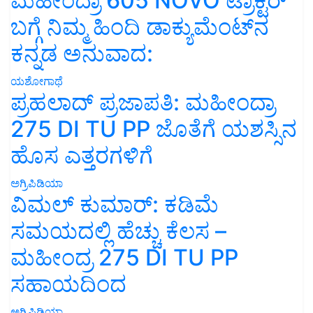
ಮಹೀಂದ್ರಾ 605 NOVO ಟ್ರಾಕ್ಟರ್
ಬಗ್ಗೆ ನಿಮ್ಮ ಹಿಂದಿ ಡಾಕ್ಯುಮೆಂಟ್‌ನ
ಕನ್ನಡ ಅನುವಾದ:
ಯಶೋಗಾಥೆ
ಪ್ರಹಲಾದ್ ಪ್ರಜಾಪತಿ: ಮಹೀಂದ್ರಾ
275 DI TU PP ಜೊತೆಗೆ ಯಶಸ್ಸಿನ
ಹೊಸ ಎತ್ತರಗಳಿಗೆ
ಅಗ್ರಿಪಿಡಿಯಾ
ವಿಮಲ್ ಕುಮಾರ್: ಕಡಿಮೆ
ಸಮಯದಲ್ಲಿ ಹೆಚ್ಚು ಕೆಲಸ –
ಮಹೀಂದ್ರ 275 DI TU PP
ಸಹಾಯದಿಂದ
ಅಗ್ರಿಪಿಡಿಯಾ