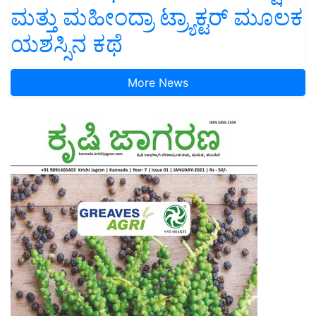
ಮತ್ತು ಮಹೀಂದ್ರಾ ಟ್ರ್ಯಾಕ್ಟರ್ ಮೂಲಕ
ಯಶಸ್ಸಿನ ಕಥೆ
More News