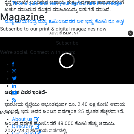
ರೈಲ್ವೆ ಇಲಾಖೆಗೆ ಬಂದಿರುವ ಆದಾಯ ಮತ್ತು ನಿರ್ವಹಣಾ ಕಾಮಗಾರಿಗಳಿಗೆ
Take a quiz and test your agriculture knowledge
ಖರ್ಚು ಮಾಡಿರುವ ಮೊತ್ತದ ಮಾಹಿತಿಯನ್ನು ಬಿಡುಗಡೆ ಮಾಡಿದೆ.
Magazine
ಬಿ.ವೈ.ವಿಜಯೇಂದ್ರ ಮತ್ತು ಕುಟುಂಬದವರ ಬಳಿ ಇಷ್ಟು ಕೋಟಿ ರೂ ಆಸ್ತಿ!
Subscribe to our print & digital magazines now
ADVERTISEMENT
Subscribe
We're social. Connect with us on:
ಅವುಗಳ ವಿವರ ಇಂತಿದೆ-
ಭಾರತೀಯ ರೈಲ್ವೆಯು ಅಭೂತಪೂರ್ವ ರೂ. 2.40 ಲಕ್ಷ ಕೋಟಿ ಆದಾಯ
ಬಂದಿದೆ. ಇದು ಅದರ ಹಿಂದಿನ ವರ್ಷಕ್ಕಿಂತ 25 ಪ್ರತಿಶತ ಹೆಚ್ಚಳವಾಗಿದೆ.
More Links
About us
ಹಿಂದಿನ ವರ್ಷಕ್ಕೆ ಹೋಲಿಸಿದರೆ 49,000 ಕೋಟಿ ಹೆಚ್ಚು ಆದಾಯ.
Directory
2022-23 ರ ಹಣಕಾಸು ವರ್ಷದಲ್ಲಿ,
Our Team