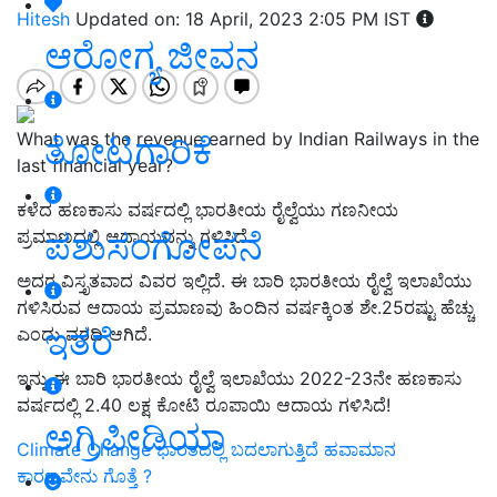
Hitesh
Updated on: 18 April, 2023 2:05 PM IST
ಆರೋಗ್ಯ ಜೀವನ
What was the revenue earned by Indian Railways in the
ತೋಟಗಾರಿಕೆ
last financial year?
ಕಳೆದ ಹಣಕಾಸು ವರ್ಷದಲ್ಲಿ ಭಾರತೀಯ ರೈಲ್ವೆಯು ಗಣನೀಯ
ಪಶುಸಂಗೋಪನೆ
ಪ್ರಮಾಣದಲ್ಲಿ ಆದಾಯವನ್ನು ಗಳಿಸಿದೆ.
ಅದರ ವಿಸ್ತೃತವಾದ ವಿವರ ಇಲ್ಲಿದೆ. ಈ ಬಾರಿ ಭಾರತೀಯ ರೈಲ್ವೆ ಇಲಾಖೆಯು
ಗಳಿಸಿರುವ ಆದಾಯ ಪ್ರಮಾಣವು ಹಿಂದಿನ ವರ್ಷಕ್ಕಿಂತ ಶೇ.25ರಷ್ಟು ಹೆಚ್ಚು
ಇತರೆ
ಎಂದು ವರದಿ ಆಗಿದೆ.
ಇನ್ನು ಈ ಬಾರಿ
ಭಾರತೀಯ ರೈ
ಲ್ವೆ ಇಲಾಖೆಯು 2022-23ನೇ ಹಣಕಾಸು
ವರ್ಷದಲ್ಲಿ 2.40 ಲಕ್ಷ ಕೋಟಿ ರೂಪಾಯಿ ಆದಾಯ ಗಳಿಸಿದೆ!
ಅಗ್ರಿಪೀಡಿಯಾ
Climate Change ಭಾರತದಲ್ಲಿ ಬದಲಾಗುತ್ತಿದೆ ಹವಾಮಾನ
ಕಾರಣವೇನು ಗೊತ್ತೆ ?