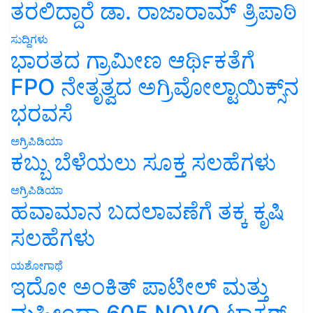
ತರಲಿದ್ದಾರೆ ಡಾ. ರಾಜಾರಾಮ್ ತ್ರಿಪಾಠಿ
ಸುದ್ದಿಗಳು
ಭಾರತದ ಗ್ರಾಮೀಣ ಆರ್ಥಿಕತೆಗೆ
FPO ನೇತೃತ್ವದ ಅಗ್ರಿವೋಲ್ಟಾಯಿಕ್ಸ್‌ನ
ಭರವಸೆ
ಅಗ್ರಿಪಿಡಿಯಾ
ಕಬ್ಬು ಬೆಳೆಯಲು ಸೂಕ್ತ ಸಲಹೆಗಳು
ಅಗ್ರಿಪಿಡಿಯಾ
ಹವಾಮಾನ ಬದಲಾವಣೆಗೆ ತಕ್ಕ ಕೃಷಿ
ಸಲಹೆಗಳು
ಯಶೋಗಾಥೆ
ಇದೋ ಅಂಕಿತ್ ಪಾಟೀಲ್ ಮತ್ತು