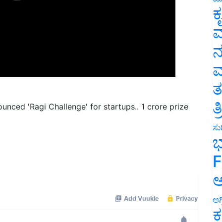
ಕ
ವ
ನ
ಮ
ತ
nced 'Ragi Challenge' for startups.. 1 crore prize
ತ
ಸುದ
ಭ
F
ಅ
ಅಗ
ಕ