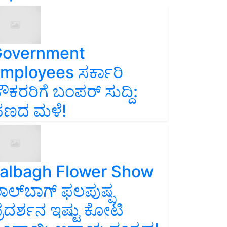
overnment
mployees ಸರ್ಕಾರಿ
ೌಕರರಿಗೆ ಬಂಪರ್‌ ಸುದ್ದಿ:
ಣದ ಮಳೆ!
albagh Flower Show
ಾಲ್‌ಬಾಗ್ ಫಲಪುಷ್ಪ
್ರದರ್ಶನ ಇಷ್ಟು ಕೋಟಿ