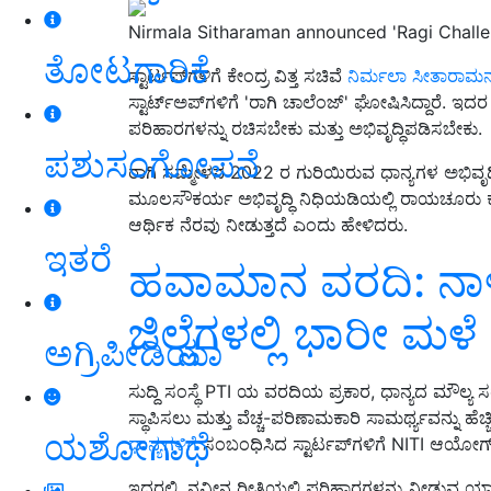
Nirmala Sitharaman announced 'Ragi Challeng
ತೋಟಗಾರಿಕೆ
ಸ್ಟಾರ್ಟಪ್‌ಗಳಿಗೆ ಕೇಂದ್ರ ವಿತ್ತ ಸಚಿವೆ
ನಿರ್ಮಲಾ ಸೀತಾರಾಮನ
ಸ್ಟಾರ್ಟ್‌ಅಪ್‌ಗಳಿಗೆ 'ರಾಗಿ ಚಾಲೆಂಜ್' ಘೋಷಿಸಿದ್ದಾರೆ. ಇದ
ಪರಿಹಾರಗಳನ್ನು ರಚಿಸಬೇಕು ಮತ್ತು ಅಭಿವೃದ್ಧಿಪಡಿಸಬೇಕು.
ಪಶುಸಂಗೋಪನೆ
ರಾಗಿ ಸಮ್ಮೇಳನ 2022 ರ ಗುರಿಯಿರುವ ಧಾನ್ಯಗಳ ಅಭಿವೃದ
ಮೂಲಸೌಕರ್ಯ ಅಭಿವೃದ್ಧಿ ನಿಧಿಯಡಿಯಲ್ಲಿ ರಾಯಚೂರು ಕೃಷ
ಆರ್ಥಿಕ ನೆರವು ನೀಡುತ್ತದೆ ಎಂದು ಹೇಳಿದರು.
ಇತರೆ
ಹವಾಮಾನ ವರದಿ: ನಾಳ
ಜಿಲ್ಲೆಗಳಲ್ಲಿ ಭಾರೀ ಮಳೆ 
ಅಗ್ರಿಪೀಡಿಯಾ
ಸುದ್ದಿ ಸಂಸ್ಥೆ PTI ಯ ವರದಿಯ ಪ್ರಕಾರ, ಧಾನ್ಯದ ಮೌಲ್ಯ 
ಸ್ಥಾಪಿಸಲು ಮತ್ತು ವೆಚ್ಚ-ಪರಿಣಾಮಕಾರಿ ಸಾಮರ್ಥ್ಯವನ್ನು ಹ
ಯಶೋಗಾಥೆ
ಧಾನ್ಯಗಳಿಗೆ
ಸಂಬಂಧಿಸಿದ ಸ್ಟಾರ್ಟಪ್‌ಗಳಿಗೆ NITI ಆಯೋಗ
ಇದರಲ್ಲಿ, ನವೀನ ರೀತಿಯಲ್ಲಿ ಪರಿಹಾರಗಳನ್ನು ನೀಡುವ ಯಾವ