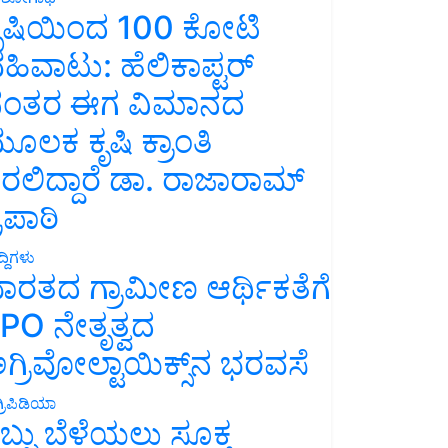
ೃಷಿಯಿಂದ 100 ಕೋಟಿ
ಹಿವಾಟು: ಹೆಲಿಕಾಪ್ಟರ್
ಂತರ ಈಗ ವಿಮಾನದ
ೂಲಕ ಕೃಷಿ ಕ್ರಾಂತಿ
ರಲಿದ್ದಾರೆ ಡಾ. ರಾಜಾರಾಮ್
್ರಿಪಾಠಿ
್ದಿಗಳು
ಾರತದ ಗ್ರಾಮೀಣ ಆರ್ಥಿಕತೆಗೆ
PO ನೇತೃತ್ವದ
ಗ್ರಿವೋಲ್ಟಾಯಿಕ್ಸ್‌ನ ಭರವಸೆ
್ರಿಪಿಡಿಯಾ
ಬ್ಬು ಬೆಳೆಯಲು ಸೂಕ್ತ