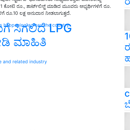
ರ
1 ಕೋಟಿ ರೂ., ಶಾರ್ಟ್‌ಲಿಸ್ಟ್ ಮಾಡಿದ ಮೂವರು ಅಭ್ಯರ್ಥಿಗಳಿಗೆ ರೂ.
ಗಳಿಗೆ ರೂ.10 ಲಕ್ಷ ಅನುದಾನ ನೀಡಲಾಗುತ್ತದೆ.
ೆ ಸಿಗಲಿದೆ LPG
ns happening across the country
1
ೋಡಿ ಮಾಹಿತಿ
ರ
ಹ
e and related industry
c
ಬ