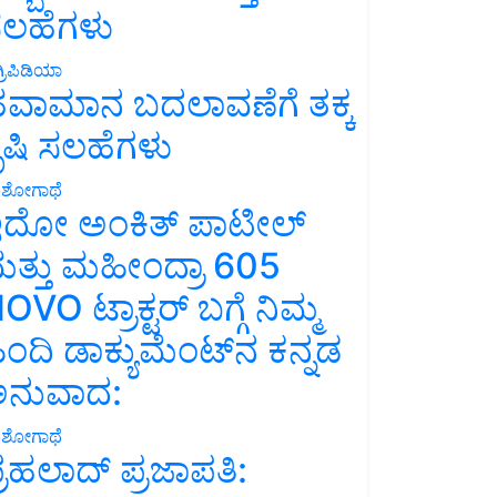
ಲಹೆಗಳು
್ರಿಪಿಡಿಯಾ
ವಾಮಾನ ಬದಲಾವಣೆಗೆ ತಕ್ಕ
ೃಷಿ ಸಲಹೆಗಳು
ಶೋಗಾಥೆ
ದೋ ಅಂಕಿತ್ ಪಾಟೀಲ್
ತ್ತು ಮಹೀಂದ್ರಾ 605
OVO ಟ್ರಾಕ್ಟರ್ ಬಗ್ಗೆ ನಿಮ್ಮ
ಿಂದಿ ಡಾಕ್ಯುಮೆಂಟ್‌ನ ಕನ್ನಡ
ನುವಾದ:
ಶೋಗಾಥೆ
್ರಹಲಾದ್ ಪ್ರಜಾಪತಿ: