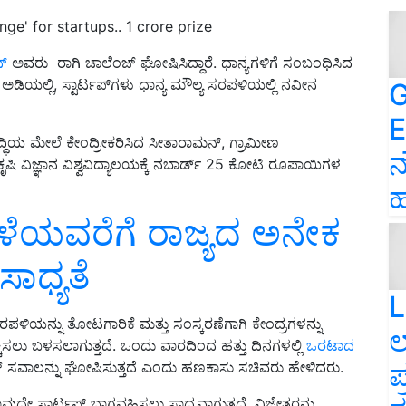
e' for startups.. 1 crore prize
್
ಅವರು ರಾಗಿ ಚಾಲೆಂಜ್ ಘೋಷಿಸಿದ್ದಾರೆ. ಧಾನ್ಯಗಳಿಗೆ ಸಂಬಂಧಿಸಿದ
ರ ಅಡಿಯಲ್ಲಿ, ಸ್ಟಾರ್ಟಪ್‌ಗಳು ಧಾನ್ಯ ಮೌಲ್ಯ ಸರಪಳಿಯಲ್ಲಿ ನವೀನ
G
E
್ಧಿಯ ಮೇಲೆ ಕೇಂದ್ರೀಕರಿಸಿದ ಸೀತಾರಾಮನ್, ಗ್ರಾಮೀಣ
ನ
ಿ ವಿಜ್ಞಾನ ವಿಶ್ವವಿದ್ಯಾಲಯಕ್ಕೆ ನಬಾರ್ಡ್ 25 ಕೋಟಿ ರೂಪಾಯಿಗಳ
ಹ
ೆಯವರೆಗೆ ರಾಜ್ಯದ ಅನೇಕ
ಸಾಧ್ಯತೆ
L
ಸರಪಳಿಯನ್ನು ತೋಟಗಾರಿಕೆ ಮತ್ತು ಸಂಸ್ಕರಣೆಗಾಗಿ ಕೇಂದ್ರಗಳನ್ನು
ಲ
ೆಚ್ಚಿಸಲು ಬಳಸಲಾಗುತ್ತದೆ. ಒಂದು ವಾರದಿಂದ ಹತ್ತು ದಿನಗಳಲ್ಲಿ
ಒರಟಾದ
ಪ
್ ಸವಾಲನ್ನು ಘೋಷಿಸುತ್ತದೆ ಎಂದು ಹಣಕಾಸು ಸಚಿವರು ಹೇಳಿದರು.
ುದೇ ಸ್ಟಾರ್ಟಪ್ ಭಾಗವಹಿಸಲು ಸಾಧ್ಯವಾಗುತ್ತದೆ. ವಿಜೇತರನ್ನು