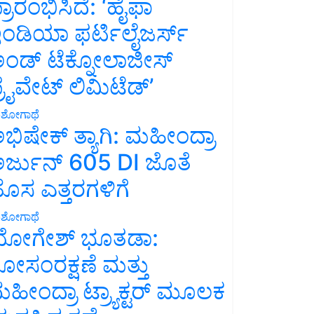
್ರಾರಂಭಿಸಿದೆ: ‘ಹೈಫಾ
ಂಡಿಯಾ ಫರ್ಟಿಲೈಜರ್ಸ್
ಂಡ್ ಟೆಕ್ನೋಲಾಜೀಸ್
್ರೈವೇಟ್ ಲಿಮಿಟೆಡ್’
ಶೋಗಾಥೆ
ಭಿಷೇಕ್ ತ್ಯಾಗಿ: ಮಹೀಂದ್ರಾ
ರ್ಜುನ್ 605 DI ಜೊತೆ
ೊಸ ಎತ್ತರಗಳಿಗೆ
ಶೋಗಾಥೆ
ೋಗೇಶ್ ಭೂತಡಾ:
ೋಸಂರಕ್ಷಣೆ ಮತ್ತು
ಹೀಂದ್ರಾ ಟ್ರ್ಯಾಕ್ಟರ್ ಮೂಲಕ