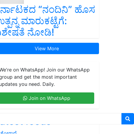
ರ್ನಾಟಕದ “ನಂದಿನಿ” ಹೊಸ
ತ್ಪನ್ನ ಮಾರುಕಟ್ಟೆಗೆ:
ಿಶೇಷತೆ ನೋಡಿ!
View More
We're on WhatsApp! Join our WhatsApp
group and get the most important
updates you need. Daily.
Join on WhatsApp
atest feeds
ಶೋಗಾಥೆ