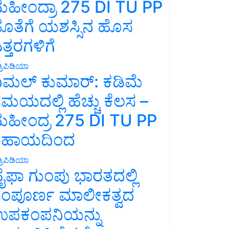
ಹೀಂದ್ರಾ 275 DI TU PP
ೊತೆಗೆ ಯಶಸ್ಸಿನ ಹೊಸ
ತ್ತರಗಳಿಗೆ
್ರಿಪಿಡಿಯಾ
ಿಮಲ್ ಕುಮಾರ್: ಕಡಿಮೆ
ಮಯದಲ್ಲಿ ಹೆಚ್ಚು ಕೆಲಸ –
ಹೀಂದ್ರ 275 DI TU PP
ಸಹಾಯದಿಂದ
್ರಿಪಿಡಿಯಾ
ೈಫಾ ಗುಂಪು ಭಾರತದಲ್ಲಿ
ಂಪೂರ್ಣ ಮಾಲೀಕತ್ವದ
ಪಕಂಪನಿಯನ್ನು