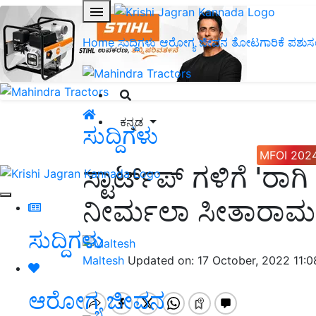
Home
ಸುದ್ದಿಗಳು
ಆರೋಗ್ಯ ಜೀವನ
ತೋಟಗಾರಿಕೆ
ಪಶುಸ
ಕನ್ನಡ
ಸುದ್ದಿಗಳು
MFOI 202
ಸ್ಟಾರ್ಟ್‌ಪ್‌ ಗಳಿಗೆ '
ನೀರ್ಮಲಾ ಸೀತಾರಾಮನ
ಸುದ್ದಿಗಳು
Maltesh
Updated on: 17 October, 2022 11:
ಆರೋಗ್ಯ ಜೀವನ