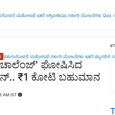
ಂಗೋಪನೆ
ಯಶೋಗಾಥೆ
ಇತರೆ
ಅಗ್ರಿಪೀಡಿಯಾ
ಸರ್ಕಾರಿ ಯೋಜನೆಗಳು
Quiz
ப
#T
4
ಪಶುಸಂಗೋಪನೆ
ಯಶೋಗಾಥೆ
ಸರ್ಕಾರಿ ಯೋಜನೆಗಳು
ಇತರೆ
ಮ್ಯಾಗಜಿನ್‌ ಸಬ್‌
ರಾಗಿ ಚಾಲೆಂಜ್' ಘೋಷಿಸಿದ
್‌.. ₹1 ಕೋಟಿ ಬಹುಮಾನ
08 AM IST
T