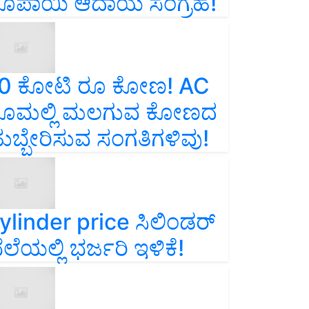
ೂಪಾಯಿ ಆದಾಯ ಸಂಗ್ರಹ!
0 ಕೋಟಿ ರೂ ಕೋಣ! AC
ೂಮಲ್ಲಿ ಮಲಗುವ ಕೋಣದ
ುಬ್ಬೇರಿಸುವ ಸಂಗತಿಗಳಿವು!
ylinder price ಸಿಲಿಂಡರ್‌
ೆಲೆಯಲ್ಲಿ ಭರ್ಜರಿ ಇಳಿಕೆ!