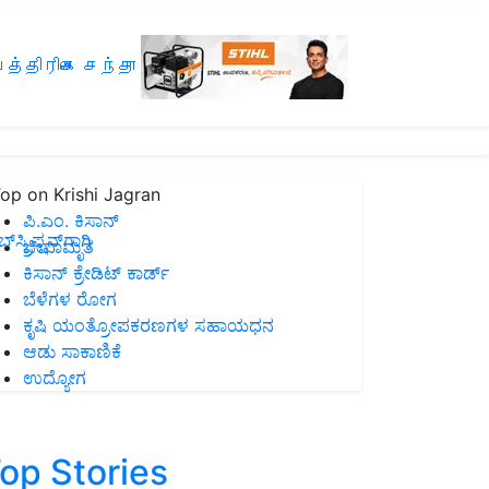
த்திரிகை சந்தா
op on Krishi Jagran
ಪಿ.ಎಂ. ಕಿಸಾನ್
ಸ್ಕ್ರಿಪ್ಷನ್‌ಗಾಗಿ
ಜೀವಾಮೃತ
ಕಿಸಾನ್ ಕ್ರೇಡಿಟ್ ಕಾರ್ಡ್
ಬೆಳೆಗಳ ರೋಗ
ಕೃಷಿ ಯಂತ್ರೋಪಕರಣಗಳ ಸಹಾಯಧನ
ಆಡು ಸಾಕಾಣಿಕೆ
ಉದ್ಯೋಗ
op Stories