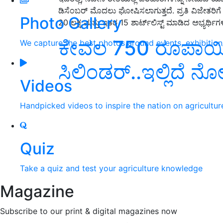
ಡಿಸೆಂಬರ್ ಮೊದಲು ಘೋಷಿಸಲಾಗುತ್ತದೆ. ಪ್ರತಿ ವಿಜೇತರಿಗೆ 
Photo Gallery
20 ಲಕ್ಷ ಮತ್ತು ಇತರ 15 ಶಾರ್ಟ್‌ಲಿಸ್ಟ್ ಮಾಡಿದ ಅಭ್ಯರ್ಥಿ
ಕೇವಲ 750 ರೂಪಾಯಿಗ
We capture the best photos around events, exhibitio
ಸಿಲಿಂಡರ್‌..ಇಲ್ಲಿದೆ ನ
Videos
Handpicked videos to inspire the nation on agricultur
Quiz
Take a quiz and test your agriculture knowledge
Magazine
Subscribe to our print & digital magazines now