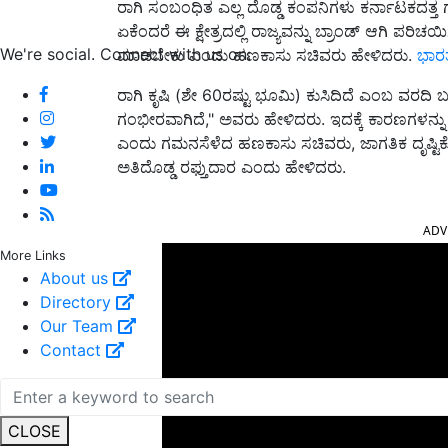
ರಾಗಿ ಸಂಬಂಧಿತ ಎಲ್ಲ ದೊಡ್ಡ ಕಂಪನಿಗಳು ಕರ್ನಾಟಕದತ್ತ 
ಏಕೆಂದರೆ ಈ ಕ್ಷೇತ್ರದಲ್ಲಿ ರಾಜ್ಯವನ್ನು ಬ್ರಾಂಡ್ ಆಗಿ ಪರ
We're social. Connect with us on:
ಮಾಡಬೇಕು ಎಂದು ಹಣಕಾಸು ಸಚಿವರು ಹೇಳಿದರು.
ಭಾರತ
ರಾಗಿ ಕೃಷಿ (ಶೇ 60ರಷ್ಟು ಭೂಮಿ) ಕುಸಿದಿದೆ ಎಂಬ ವರದಿ 
ಗಂಭೀರವಾಗಿದೆ," ಅವರು ಹೇಳಿದರು. ಇದಕ್ಕೆ ಕಾರಣಗಳನ್ನ
ಎಂದು ಗಮನಸೆಳೆದ ಹಣಕಾಸು ಸಚಿವರು, ಜಾಗತಿಕ ದೃಷ್ಟಿ
ಅತಿದೊಡ್ಡ ರಫ್ತುದಾರ ಎಂದು ಹೇಳಿದರು.
ADV
More Links
About us
Directory
Our Team
Contact
CLOSE