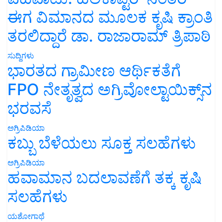
ಈಗ ವಿಮಾನದ ಮೂಲಕ ಕೃಷಿ ಕ್ರಾಂತಿ
ತರಲಿದ್ದಾರೆ ಡಾ. ರಾಜಾರಾಮ್ ತ್ರಿಪಾಠಿ
ಸುದ್ದಿಗಳು
ಭಾರತದ ಗ್ರಾಮೀಣ ಆರ್ಥಿಕತೆಗೆ
FPO ನೇತೃತ್ವದ ಅಗ್ರಿವೋಲ್ಟಾಯಿಕ್ಸ್‌ನ
ಭರವಸೆ
ಅಗ್ರಿಪಿಡಿಯಾ
ಕಬ್ಬು ಬೆಳೆಯಲು ಸೂಕ್ತ ಸಲಹೆಗಳು
ಅಗ್ರಿಪಿಡಿಯಾ
ಹವಾಮಾನ ಬದಲಾವಣೆಗೆ ತಕ್ಕ ಕೃಷಿ
ಸಲಹೆಗಳು
ಯಶೋಗಾಥೆ