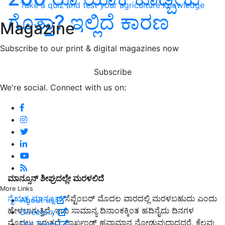
Take a quiz and test your agriculture knowledge
ಗೊತ್ತಾ? ಇಲ್ಲಿದೆ ಕಾರಣ
Magazine
Subscribe to our print & digital magazines now
Subscribe
We're social. Connect with us on:
ಮಾನ್ಸೂನ್ ಶೀಘ್ರದಲ್ಲೇ ಮರಳಲಿದೆ
More Links
ನೈಋತ್ಯ ಮಾನ್ಸೂನ್
ಸೆಪ್ಟೆಂಬರ್ ಮೊದಲ ವಾರದಲ್ಲಿ ಮರಳಬಹುದು ಎಂದು
About us
ಹೇಳಲಾಗುತ್ತಿದೆ, ಇದು ಸಾಮಾನ್ಯ ದಿನಾಂಕಕ್ಕಿಂತ ಹದಿನೈದು ದಿನಗಳ
Directory
ಮೊದಲು ಇರುತ್ತದೆ. ಜಾರ್ಖಂಡ್ ಹವಾಮಾನ ನೋಡುವುದಾದದರೆ, ಕೆಲವು
Our Team