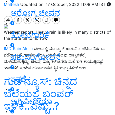
Maltesh
Updated on: 17 October, 2022 11:08 AM IST
ಆರೋಗ್ಯ ಜೀವನ
Weather report: Heavy rain is likely in many districts of
ತೋಟಗಾರಿಕೆ
the state till tomorrow
IMD Rain Alert:
ದೇಶದಲ್ಲಿ
ಮಾನ್ಸೂನ್
ಋತುವಿನ
ಚಟುವಟಿಕೆಗಳು
ಪಶುಸಂಗೋಪನೆ
.
ನಡೆಯುತ್ತಿವೆ
ಇಂತಹ
ಪರಿಸ್ಥಿತಿಯಲ್ಲಿ
ಹಲವು
ರಾಜ್ಯಗಳಲ್ಲಿ
,
.
ಮಳೆಯಾಗುತ್ತಿದ್ದು
ಹಲವು
ರಾಜ್ಯಗಳ
ಜನರು
ಮಳೆಗಾಗಿ
ಕಾಯುತ್ತಿದ್ದಾರೆ
..
ಹಾಗಾದರೆ
ಇಂದಿನ
ಹವಾಮಾನದ
ಸ್ಥಿತಿಯನ್ನು
ತಿಳಿಯೋಣ
ಇತರೆ
ಗುಡ್‌ನ್ಯೂಸ್‌: ಚಿನ್ನದ
ಬೆಲೆಯಲ್ಲಿ ಬಂಪರ್‌
ಅಗ್ರಿಪೀಡಿಯಾ
ಇಳಿಕೆ..ಎಷ್ಟು..?