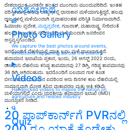
ದೇಶದಾದ್ಯಂತ ಎರಡನೇ ಹಂತದ ಮುಂಗಾರು ಮುಂದುವರಿದಿದೆ. ಇಂತಹ
ಯಶೋಗಾಥೆ
ಪರಿಸ್ಥಿತಿಯಲ್ಲಿ ಹಲವು ರಾಜ್ಯಗಳಲ್ಲಿ ಧಾರಾಕಾರ ಮಳೆಯಾಗುತ್ತಿದ್ದರೆ, ಹಲವು
ರಾಜ್ಯಗಳಲ್ಲಿ ಮಳೆಯಿಂದಾಗಿ ಪ್ರವಾಹದಂತಹ ಪರಿಸ್ಥಿತಿ ನಿರ್ಮಾಣವಾಗಿದೆ.
ಹಿಮಾಚಲ ಪ್ರದೇಶ,
ಮಧ್ಯಪ್ರದೇಶ
, ಗುಜರಾತ್, ಮಹಾರಾಷ್ಟ್ರ ಸೇರಿದಂತೆ
Photo Gallery
ಹಲವು ರಾಜ್ಯಗಳಲ್ಲಿ ಸುರಿದ ಭಾರಿ ಮಳೆಯಿಂದಾಗಿ ಜನಜೀವನ
ಅಸ್ತವ್ಯಸ್ತಗೊಂಡಿದೆ.
We capture the best photos around events,
ಇದರೊಂದಿಗೆ ದೆಹಲಿಯಲ್ಲಿ ಮಾತ್ರ ಲಘು ಮಳೆ ದಾಖಲಾಗುತ್ತಿದೆ.
exhibitions happening across the country
ಹವಾಮಾನ ಇಲಾಖೆಯ ಪ್ರಕಾರ, ಇಂದು, 26 ಆಗಸ್ಟ್ 2022 ರಂದು,
ರಾಜಧಾನಿ ದೆಹಲಿಯ ಕನಿಷ್ಠ ತಾಪಮಾನವು 27 ಡಿಗ್ರಿ, ಗರಿಷ್ಠ ತಾಪಮಾನವು
36 ಡಿಗ್ರಿ ಆಗಿರಬಹುದು. ಇದರೊಂದಿಗೆ ಬಲವಾದ ಗಾಳಿ ಕೂಡ
Videos
ಬೀಸಬಹುದು. ಮುಂದಿನ ಐದರಿಂದ ಆರು ದಿನಗಳ ಕಾಲ ದೆಹಲಿಯಲ್ಲಿ
ಸಾಮಾನ್ಯವಾಗಿ ಮೋಡ ಕವಿದ ವಾತಾವರಣ ಮತ್ತು ಅತಿ ಕಡಿಮೆ
Handpicked videos to inspire the nation on
ಮಳೆಯಾಗಲಿದೆ ಎಂದು ಭಾರತೀಯ ಹವಾಮಾನ ಇಲಾಖೆ (IMD)
agriculture and related industry
ಮುನ್ಸೂಚನೆ ನೀಡಿದೆ.
20 ಪಾಪ್‌ಕಾರ್ನ್‌ಗೆ PVRನಲ್ಲಿ
Quiz
200 ರೂ ಯಾಕೆ ಕೊಡ್ಬೇಕು