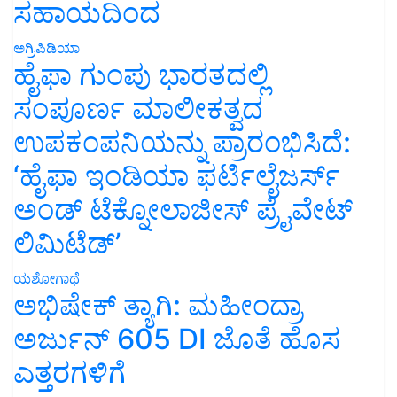
ಸಹಾಯದಿಂದ
ಅಗ್ರಿಪಿಡಿಯಾ
ಹೈಫಾ ಗುಂಪು ಭಾರತದಲ್ಲಿ
ಸಂಪೂರ್ಣ ಮಾಲೀಕತ್ವದ
ಉಪಕಂಪನಿಯನ್ನು ಪ್ರಾರಂಭಿಸಿದೆ:
‘ಹೈಫಾ ಇಂಡಿಯಾ ಫರ್ಟಿಲೈಜರ್ಸ್
ಅಂಡ್ ಟೆಕ್ನೋಲಾಜೀಸ್ ಪ್ರೈವೇಟ್
ಲಿಮಿಟೆಡ್’
ಯಶೋಗಾಥೆ
ಅಭಿಷೇಕ್ ತ್ಯಾಗಿ: ಮಹೀಂದ್ರಾ
ಅರ್ಜುನ್ 605 DI ಜೊತೆ ಹೊಸ
ಎತ್ತರಗಳಿಗೆ