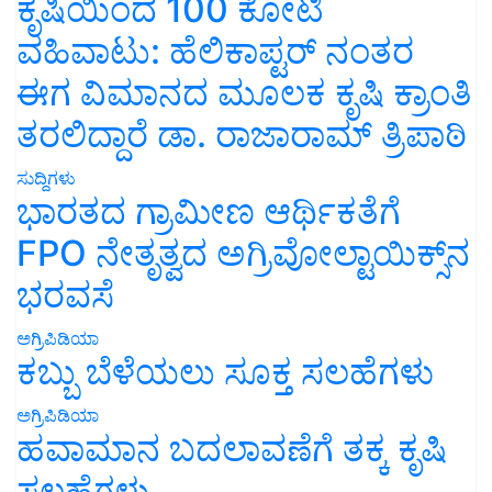
ಕೃಷಿಯಿಂದ 100 ಕೋಟಿ
ವಹಿವಾಟು: ಹೆಲಿಕಾಪ್ಟರ್ ನಂತರ
ಈಗ ವಿಮಾನದ ಮೂಲಕ ಕೃಷಿ ಕ್ರಾಂತಿ
ತರಲಿದ್ದಾರೆ ಡಾ. ರಾಜಾರಾಮ್ ತ್ರಿಪಾಠಿ
ಸುದ್ದಿಗಳು
ಭಾರತದ ಗ್ರಾಮೀಣ ಆರ್ಥಿಕತೆಗೆ
FPO ನೇತೃತ್ವದ ಅಗ್ರಿವೋಲ್ಟಾಯಿಕ್ಸ್‌ನ
ಭರವಸೆ
ಅಗ್ರಿಪಿಡಿಯಾ
ಕಬ್ಬು ಬೆಳೆಯಲು ಸೂಕ್ತ ಸಲಹೆಗಳು
ಅಗ್ರಿಪಿಡಿಯಾ
ಹವಾಮಾನ ಬದಲಾವಣೆಗೆ ತಕ್ಕ ಕೃಷಿ
ಸಲಹೆಗಳು