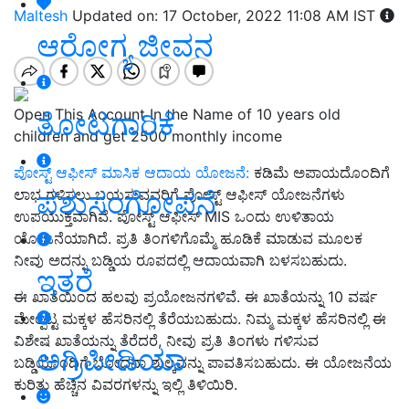
Maltesh
Updated on: 17 October, 2022 11:08 AM IST
ಆರೋಗ್ಯ ಜೀವನ
Open This Account In the Name of 10 years old
ತೋಟಗಾರಿಕೆ
children and get 2500 monthly income
ಪೋಸ್ಟ್ ಆಫೀಸ್ ಮಾಸಿಕ ಆದಾಯ ಯೋಜನೆ:
ಕಡಿಮೆ ಅಪಾಯದೊಂದಿಗೆ
ಪಶುಸಂಗೋಪನೆ
ಲಾಭ ಗಳಿಸಲು ಬಯಸುವವರಿಗೆ ಪೋಸ್ಟ್ ಆಫೀಸ್ ಯೋಜನೆಗಳು
ಉಪಯುಕ್ತವಾಗಿವೆ. ಪೋಸ್ಟ್ ಆಫೀಸ್ MIS ಒಂದು ಉಳಿತಾಯ
ಯೋಜನೆಯಾಗಿದೆ. ಪ್ರತಿ ತಿಂಗಳಿಗೊಮ್ಮೆ ಹೂಡಿಕೆ ಮಾಡುವ ಮೂಲಕ
ನೀವು ಅದನ್ನು ಬಡ್ಡಿಯ ರೂಪದಲ್ಲಿ ಆದಾಯವಾಗಿ ಬಳಸಬಹುದು.
ಇತರೆ
ಈ ಖಾತೆಯಿಂದ ಹಲವು ಪ್ರಯೋಜನಗಳಿವೆ. ಈ ಖಾತೆಯನ್ನು 10 ವರ್ಷ
ಮೇಲ್ಪಟ್ಟ ಮಕ್ಕಳ ಹೆಸರಿನಲ್ಲಿ ತೆರೆಯಬಹುದು. ನಿಮ್ಮ ಮಕ್ಕಳ ಹೆಸರಿನಲ್ಲಿ ಈ
ವಿಶೇಷ ಖಾತೆಯನ್ನು ತೆರೆದರೆ, ನೀವು ಪ್ರತಿ ತಿಂಗಳು ಗಳಿಸುವ
ಅಗ್ರಿಪೀಡಿಯಾ
ಬಡ್ಡಿಯೊಂದಿಗೆ ಬೋಧನಾ ಶುಲ್ಕವನ್ನು ಪಾವತಿಸಬಹುದು. ಈ ಯೋಜನೆಯ
ಕುರಿತು ಹೆಚ್ಚಿನ ವಿವರಗಳನ್ನು ಇಲ್ಲಿ ತಿಳಿಯಿರಿ.