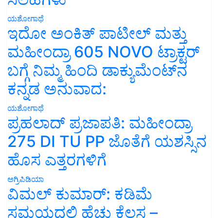
ಯಶೋಗಾಥೆ
ಇದೋ ಅಂಕಿತ್ ಪಾಟೀಲ್ ಮತ್ತು
ಮಹೀಂದ್ರಾ 605 NOVO ಟ್ರಾಕ್ಟರ್
ಬಗ್ಗೆ ನಿಮ್ಮ ಹಿಂದಿ ಡಾಕ್ಯುಮೆಂಟ್‌ನ
ಕನ್ನಡ ಅನುವಾದ:
ಯಶೋಗಾಥೆ
ಪ್ರಹಲಾದ್ ಪ್ರಜಾಪತಿ: ಮಹೀಂದ್ರಾ
275 DI TU PP ಜೊತೆಗೆ ಯಶಸ್ಸಿನ
ಹೊಸ ಎತ್ತರಗಳಿಗೆ
ಅಗ್ರಿಪಿಡಿಯಾ
ವಿಮಲ್ ಕುಮಾರ್: ಕಡಿಮೆ
ಸಮಯದಲ್ಲಿ ಹೆಚ್ಚು ಕೆಲಸ –