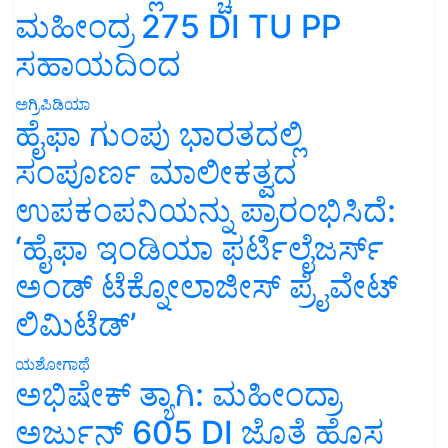
ಮಹೀಂದ್ರ 275 DI TU PP
ಸಹಾಯದಿಂದ
ಅಗ್ರಿಪಿಡಿಯಾ
ಹೈಫಾ ಗುಂಪು ಭಾರತದಲ್ಲಿ
ಸಂಪೂರ್ಣ ಮಾಲೀಕತ್ವದ
ಉಪಕಂಪನಿಯನ್ನು ಪ್ರಾರಂಭಿಸಿದೆ:
‘ಹೈಫಾ ಇಂಡಿಯಾ ಫರ್ಟಿಲೈಜರ್ಸ್
ಅಂಡ್ ಟೆಕ್ನೋಲಾಜೀಸ್ ಪ್ರೈವೇಟ್
ಲಿಮಿಟೆಡ್’
ಯಶೋಗಾಥೆ
ಅಭಿಷೇಕ್ ತ್ಯಾಗಿ: ಮಹೀಂದ್ರಾ
ಅರ್ಜುನ್ 605 DI ಜೊತೆ ಹೊಸ