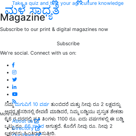
Take a quiz and test your agriculture knowledge
ಮಳೆ ಸಾಧ್ಯತೆ
Magazine
Subscribe to our print & digital magazines now
Subscribe
We're social. Connect with us on:
ನಿಮ್ಮ
ಮಗುವಿಗೆ 10 ವರ್ಷ
ತುಂಬಿದರೆ ಮತ್ತು ನೀವು ರೂ 2 ಲಕ್ಷವನ್ನು
ಅವರ ಹೆಸರಿನಲ್ಲಿ ಠೇವಣಿ ಮಾಡಿದರೆ, ನಿಮ್ಮ ಬಡ್ಡಿಯು ಪ್ರಸ್ತುತ ಶೇಕಡಾ
More Links
6.6 ರ ದರದಲ್ಲಿ ಪ್ರತಿ ತಿಂಗಳು 1100 ರೂ. ಐದು ವರ್ಷಗಳಲ್ಲಿ ಈ ಬಡ್ಡಿ
About us
ಒಟ್ಟು ರೂ.
66 ಸಾವಿರ
ಆಗುತ್ತದೆ. ಕೊನೆಗೆ ನೀವು ರೂ. ನೀವು 2
Directory
ಲಕ್ಷಗಳನ್ನು ಹಿಂತಿರುಗಿಸುತ್ತೀರಿ.
Our Team