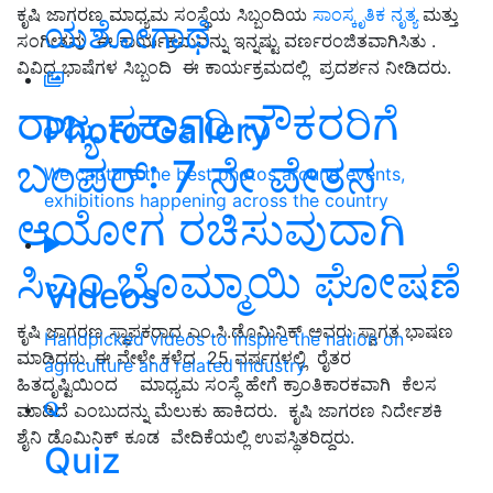
ಕೃಷಿ ಜಾಗರಣ ಮಾಧ್ಯಮ ಸಂಸ್ಥೆಯ ಸಿಬ್ಬಂದಿಯ
ಸಾಂಸ್ಕೃತಿಕ ನೃತ್ಯ
ಮತ್ತು
ಯಶೋಗಾಥೆ
ಸಂಗೀತವು ಈ ಕಾರ್ಯಕ್ರಮವನ್ನು ಇನ್ನಷ್ಟು ವರ್ಣರಂಜಿತವಾಗಿಸಿತು .
ವಿವಿಧ ಭಾಷೆಗಳ ಸಿಬ್ಬಂದಿ ಈ ಕಾರ್ಯಕ್ರಮದಲ್ಲಿ ಪ್ರದರ್ಶನ ನೀಡಿದರು.
ರಾಜ್ಯ ಸರ್ಕಾರಿ ನೌಕರರಿಗೆ
Photo Gallery
ಬಂಪರ್‌: 7 ನೇ ವೇತನ
We capture the best photos around events,
exhibitions happening across the country
ಆಯೋಗ ರಚಿಸುವುದಾಗಿ
ಸಿಎಂ ಬೊಮ್ಮಾಯಿ ಘೋಷಣೆ
Videos
ಕೃಷಿ ಜಾಗರಣ ಸ್ಥಾಪಕರಾದ ಎಂ.ಸಿ.ಡೊಮಿನಿಕ್ ಅವರು ಸ್ವಾಗತ ಭಾಷಣ
Handpicked videos to inspire the nation on
ಮಾಡಿದರು. ಈ ವೇಳೇ ಕಳೆದ 25 ವರ್ಷಗಳಲ್ಲಿ ರೈತರ
agriculture and related industry
ಹಿತದೃಷ್ಟಿಯಿಂದ ಮಾಧ್ಯಮ ಸಂಸ್ಥೆ ಹೇಗೆ ಕ್ರಾಂತಿಕಾರಕವಾಗಿ ಕೆಲಸ
ಮಾಡಿದೆ ಎಂಬುದನ್ನು ಮೆಲುಕು ಹಾಕಿದರು. ಕೃಷಿ ಜಾಗರಣ ನಿರ್ದೇಶಕಿ
ಶೈನಿ ಡೊಮಿನಿಕ್ ಕೂಡ ವೇದಿಕೆಯಲ್ಲಿ ಉಪಸ್ಥಿತರಿದ್ದರು.
Quiz