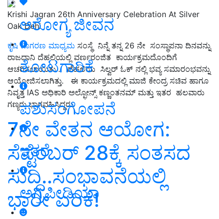
Krishi Jagran 26th Anniversary Celebration At Silver
ಆರೋಗ್ಯ ಜೀವನ
Oak Dehi
ಕೃಷಿ ಜಾಗರಣ ಮಾಧ್ಯಮ
ಸಂಸ್ಥೆ ನಿನ್ನೆ ತನ್ನ 26 ನೇ ಸಂಸ್ಥಾಪನಾ ದಿನವನ್ನು
ರಾಜಧಾನಿ ದೆಹಲಿಯಲ್ಲಿ ವರ್ಣರಂಜಿತ ಕಾರ್ಯಕ್ರಮದೊಂದಿಗೆ
ತೋಟಗಾರಿಕೆ
ಆಚರಿಸಲಾಯಿತು . ದೆಹಲಿಯ ಸಿಲ್ವರ್ ಓಕ್ ನಲ್ಲಿ ಭವ್ಯ ಸಮಾರಂಭವನ್ನು
ಆಯೋಜಿಸಲಾಗಿತ್ತು. ಈ ಕಾರ್ಯಕ್ರಮದಲ್ಲಿ ಮಾಜಿ ಕೇಂದ್ರ ಸಚಿವ ಹಾಗೂ
ನಿವೃತ್ತ IAS ಅಧಿಕಾರಿ ಅಲ್ಫೋನ್ಸ್ ಕಣ್ಣಂತನಮ್ ಮತ್ತು ಇತರ ಹಲವಾರು
ಪಶುಸಂಗೋಪನೆ
ಗಣ್ಯರು ಭಾಗವಹಿಸಿದ್ದರು.
7ನೇ ವೇತನ ಆಯೋಗ:
ಸೆಪ್ಟೆಂಬರ್ 28ಕ್ಕೆ ಸಂತಸದ
ಇತರೆ
ಸುದ್ದಿ..ಸಂಭಾವನೆಯಲ್ಲಿ
ಅಗ್ರಿಪೀಡಿಯಾ
ಭಾರೀ ಏರಿಕೆ!