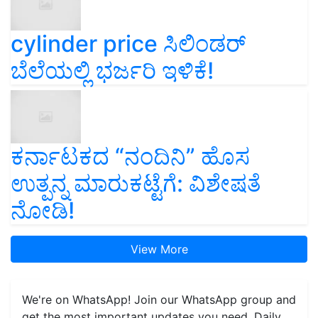
cylinder price ಸಿಲಿಂಡರ್‌
ಬೆಲೆಯಲ್ಲಿ ಭರ್ಜರಿ ಇಳಿಕೆ!
ಕರ್ನಾಟಕದ “ನಂದಿನಿ” ಹೊಸ
ಉತ್ಪನ್ನ ಮಾರುಕಟ್ಟೆಗೆ: ವಿಶೇಷತೆ
ನೋಡಿ!
View More
We're on WhatsApp! Join our WhatsApp group and
get the most important updates you need. Daily.