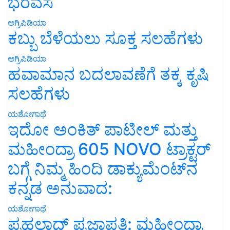
ಭರವಸೆ
ಅಗ್ರಿಪಿಡಿಯಾ
ಕಬ್ಬು ಬೆಳೆಯಲು ಸೂಕ್ತ ಸಲಹೆಗಳು
ಅಗ್ರಿಪಿಡಿಯಾ
ಹವಾಮಾನ ಬದಲಾವಣೆಗೆ ತಕ್ಕ ಕೃಷಿ
ಸಲಹೆಗಳು
ಯಶೋಗಾಥೆ
ಇದೋ ಅಂಕಿತ್ ಪಾಟೀಲ್ ಮತ್ತು
ಮಹೀಂದ್ರಾ 605 NOVO ಟ್ರಾಕ್ಟರ್
ಬಗ್ಗೆ ನಿಮ್ಮ ಹಿಂದಿ ಡಾಕ್ಯುಮೆಂಟ್‌ನ
ಕನ್ನಡ ಅನುವಾದ:
ಯಶೋಗಾಥೆ
ಪ್ರಹಲಾದ್ ಪ್ರಜಾಪತಿ: ಮಹೀಂದ್ರಾ