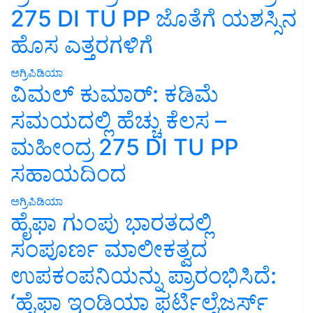
275 DI TU PP ಜೊತೆಗೆ ಯಶಸ್ಸಿನ
ಹೊಸ ಎತ್ತರಗಳಿಗೆ
ಅಗ್ರಿಪಿಡಿಯಾ
ವಿಮಲ್ ಕುಮಾರ್: ಕಡಿಮೆ
ಸಮಯದಲ್ಲಿ ಹೆಚ್ಚು ಕೆಲಸ –
ಮಹೀಂದ್ರ 275 DI TU PP
ಸಹಾಯದಿಂದ
ಅಗ್ರಿಪಿಡಿಯಾ
ಹೈಫಾ ಗುಂಪು ಭಾರತದಲ್ಲಿ
ಸಂಪೂರ್ಣ ಮಾಲೀಕತ್ವದ
ಉಪಕಂಪನಿಯನ್ನು ಪ್ರಾರಂಭಿಸಿದೆ:
‘ಹೈಫಾ ಇಂಡಿಯಾ ಫರ್ಟಿಲೈಜರ್ಸ್