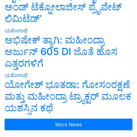
ಅಂಡ್ ಟೆಕ್ನೋಲಾಜೀಸ್ ಪ್ರೈವೇಟ್
ಲಿಮಿಟೆಡ್’
ಯಶೋಗಾಥೆ
ಅಭಿಷೇಕ್ ತ್ಯಾಗಿ: ಮಹೀಂದ್ರಾ
ಅರ್ಜುನ್ 605 DI ಜೊತೆ ಹೊಸ
ಎತ್ತರಗಳಿಗೆ
ಯಶೋಗಾಥೆ
ಯೋಗೇಶ್ ಭೂತಡಾ: ಗೋಸಂರಕ್ಷಣೆ
ಮತ್ತು ಮಹೀಂದ್ರಾ ಟ್ರ್ಯಾಕ್ಟರ್ ಮೂಲಕ
ಯಶಸ್ಸಿನ ಕಥೆ
More News