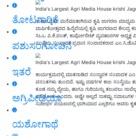
India's Largest Agri Media House krishi Ja
ತೋಟಗಾರಿಕೆ
ನಾಡಿನ ರೈತರ ಮನೆಮಾತಾಗಿರುವ ಕೃಷಿ ಜಾಗರಣ ಮಾಧ್ಯಮ ಸಂಸ್
ವಾರ್ಷಿಕೋತ್ಸವದ ಹಿನ್ನೆಲೆಯಲ್ಲಿ ಕೃಷಿ ಜಾಗರಣದ ಕೇಂದ್ರ ಕಚ
ಸಿಒಒ ಪಿ.ಕೆ.ಪಂತ್‌, ಕಾರ್ಪೋರೇಟ್‌ ವ್ಯವಹಾರಗಳ ಅಧ್ಯಕ್ಷ 
ಪಶುಸಂಗೋಪನೆ
ಸಂಸ್ಥೆಯ ಸಂಸ್ಥಾಪಕ ಪ್ರಧಾನ ಸಂಪಾದಕರಾದ ಎಂ.ಸಿ.ಡೊಮಿನಿಕ
India's Largest Agri Media House krishi Ja
ಇತರೆ
ಕಾರ್ಯಕ್ರಮದಲ್ಲಿ ಮಾತನಾಡಿದ ಸಂಸ್ಥಾಪಕ ಸಂಪಾದಕ ಎಂ.
ವಸಂತಗಳು ತುಂಬಿವೆ. ಇಷ್ಟು ವಷರ್ಗಳ ಕಾಲ ಸಂಸ್ಥೆಯು ತನ್ನ
ಕೂಡ ನಮ್ಮ ಧ್ಯೇಯ, ಹಾಗೂ ಗುರಿಯನ್ನು ತಲುಪಲು ನಾವೆಲ
ಅಗ್ರಿಪೀಡಿಯಾ
ಮಾಡೋಣ ಎಂದರು. ಅಷ್ಟೇ ಅಲ್ಲದೆ ಸಾಕಷ್ಟು ಸವಾಲುಗಳ ಜೊತ
ಸುದೀರ್ಘ ಪಯಣದಲ್ಲಿ ಭಾಗಿಯಾದ ಎಲ್ಲರಿಗೂ ಅವರು ಕೃತಜ್ಞತ
ಯಶೋಗಾಥೆ