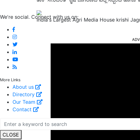
We're social. Connect with us on:
India's Largest Agri Media House krishi Ja
ADV
More Links
About us
Directory
Our Team
Contact
CLOSE