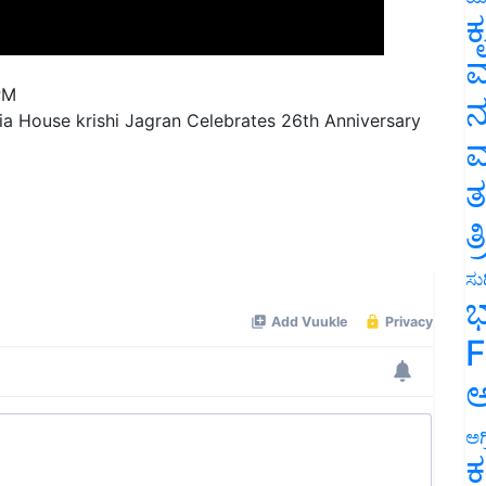
ಕ
ವ
PM
ia House krishi Jagran Celebrates 26th Anniversary
ನ
ಮ
ತ
ತ
ಸುದ
ಭ
F
ಅ
ಅಗ
ಕ