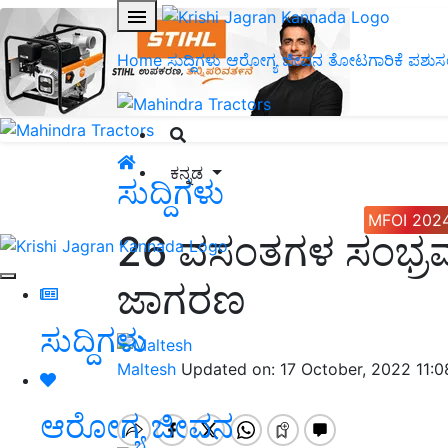
Home
ಸುದ್ದಿಗಳು
ಆರೋಗ್ಯ ಜೀವನ
ತೋಟಗಾರಿಕೆ
ಪಶುಸ
ಕನ್ನಡ
ಸುದ್ದಿಗಳು
MFOI 202
26 ವಸಂತಗಳ ಸಂಭ್ರಮದಲ
ಜಾಗರಣ
ಸುದ್ದಿಗಳು
Maltesh
Updated on: 17 October, 2022 11:
ಆರೋಗ್ಯ ಜೀವನ