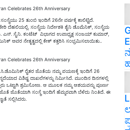
gran Celebrates 26th Anniversary
ಥೆಯು 25 ತುಂಬಿ ಇಂದಿಗೆ 26ನೇ ವರ್ಷಕ್ಕೆ ಕಾಲಿಟ್ಟಿದೆ.
ೇರಿ ದೆಹಲಿಯಲ್ಲಿ. ಸಂಸ್ಥೆಯ ನಿರ್ದೇಶಕಿ ಶೈನಿ ಡೊಮೆನಿಕ್‌, ಸಂಸ್ಥೆಯ
G
ಪಿ. ಎಸ್‌. ಸೈನಿ. ಕಂಟೆಟ್‌ ವಿಭಾಗದ ಉಪಾಧ್ಯಕ್ಷ ಸಂಜಯ್‌ ಕುಮಾರ್‌,
E
್‌ ಅವರ ನೇತೃತ್ವದಲ್ಲಿ ಕೇಕ್ ಕತ್ತರಿಸಿ ಸಂಭ್ರಮಿಸಲಾಯಿತು..
ನ
gran Celebrates 26th Anniversary
ಹ
ಸಿ.ಡೊಮಿನಿಕ್‌ ರೈತರ ಜೊತೆಯ ನಮ್ಮ ಪಯಣಕ್ಕೆ ಇಂದಿಗೆ 26
ದೆಯಾದ ವಿಶಿಷ್ಟ ದಾಖಲೆಗಳನ್ನು ನಿರ್ಮಿಸಿದೆ. ಮುಂದಿನ ದಿನಗಳಲ್ಲಿ
್ಲರು ಒಟ್ಟಾಗಿ ಶ್ರಮಿಸೋಣ. ಆ ಮೂಲಕ ನಮ್ಮ ಆಶಯವನ್ನು ಪೂರ್ಣ
ೆ ಜೊತೆಯಾಗಿ ಸಂಸ್ಥೆ ಇಂದಿಗೆ ಹೆಮ್ಮರವಾಗಿ ಬೆಳೆದು ನಿಂತಿದೆ. ಈ
L
ೆ ಸಲ್ಲಿಸಿದರು.
ಲ
ಪ