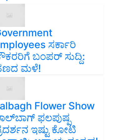
overnment
mployees ಸರ್ಕಾರಿ
ೌಕರರಿಗೆ ಬಂಪರ್‌ ಸುದ್ದಿ:
ಣದ ಮಳೆ!
albagh Flower Show
ಾಲ್‌ಬಾಗ್ ಫಲಪುಷ್ಪ
್ರದರ್ಶನ ಇಷ್ಟು ಕೋಟಿ