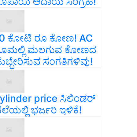
ೂಪಾಯಿ ಆದಾಯ ಸಂಗ್ರಹ!
0 ಕೋಟಿ ರೂ ಕೋಣ! AC
ೂಮಲ್ಲಿ ಮಲಗುವ ಕೋಣದ
ುಬ್ಬೇರಿಸುವ ಸಂಗತಿಗಳಿವು!
ylinder price ಸಿಲಿಂಡರ್‌
ೆಲೆಯಲ್ಲಿ ಭರ್ಜರಿ ಇಳಿಕೆ!