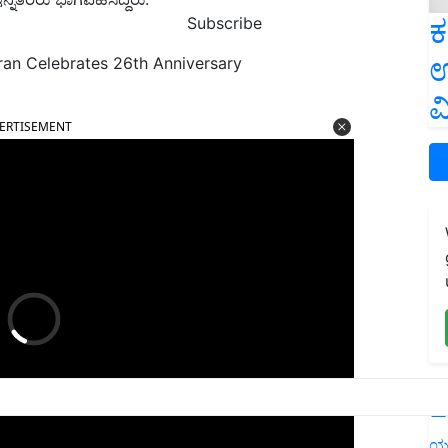
ಕ
Subscribe
ಉ
gran Celebrates 26th Anniversary
ವ
ERTISEMENT
L
ಯ