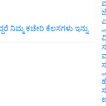
ಮ
ಜ
ಎ
ದ್ದರೆ ನಿಮ್ಮ ಕಚೇರಿ ಕೆಲಸಗಳು ಇನ್ನು
ಅಗ
ವ
ಸ
ಮ
ಅಗ
ಹ
ಸ
ಉ