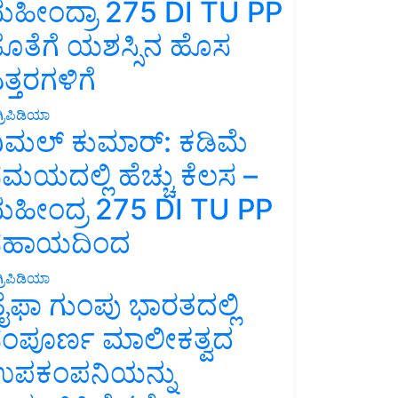
ಹೀಂದ್ರಾ 275 DI TU PP
ೊತೆಗೆ ಯಶಸ್ಸಿನ ಹೊಸ
ತ್ತರಗಳಿಗೆ
್ರಿಪಿಡಿಯಾ
ಿಮಲ್ ಕುಮಾರ್: ಕಡಿಮೆ
ಮಯದಲ್ಲಿ ಹೆಚ್ಚು ಕೆಲಸ –
ಹೀಂದ್ರ 275 DI TU PP
ಸಹಾಯದಿಂದ
್ರಿಪಿಡಿಯಾ
ೈಫಾ ಗುಂಪು ಭಾರತದಲ್ಲಿ
ಂಪೂರ್ಣ ಮಾಲೀಕತ್ವದ
ಪಕಂಪನಿಯನ್ನು