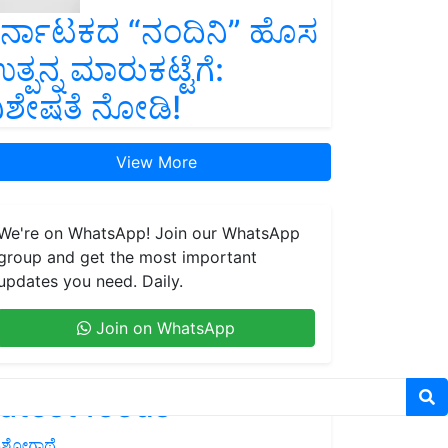
ರ್ನಾಟಕದ “ನಂದಿನಿ” ಹೊಸ
ತ್ಪನ್ನ ಮಾರುಕಟ್ಟೆಗೆ:
ಿಶೇಷತೆ ನೋಡಿ!
View More
We're on WhatsApp! Join our WhatsApp
group and get the most important
updates you need. Daily.
Join on WhatsApp
atest feeds
ಶೋಗಾಥೆ