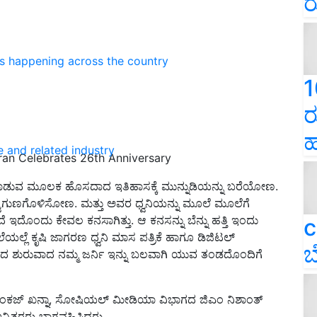
ರ
ns happening across the country
1
ರ
ಹ
e and related industry
gran Celebrates 26th Anniversary
ಮಾಡುವ ಮೂಲಕ ಹೊಸದಾದ ಇತಿಹಾಸಕ್ಕೆ ಮುನ್ನುಡಿಯನ್ನು ಬರೆಯೋಣ.
್ವಿಗುಣಗೊಳಿಸೋಣ. ಮತ್ತು ಅವರ ಧ್ವನಿಯನ್ನು ಮೂಲೆ ಮೂಲೆಗೆ
ಇದೊಂದು ಕೇವಲ ಕನಸಾಗಿತ್ತು. ಆ ಕನಸನ್ನು ಬೆನ್ನು ಹತ್ತಿ ಇಂದು
c
ೆಯಲ್ಲೆ ಕೃಷಿ ಜಾಗರಣ ಧ್ವನಿ ಮಾಸ ಪತ್ರಿಕೆ ಹಾಗೂ ಡಿಜಿಟಲ್‌
ಬ
ೆಯಿಂದ ಶುರುವಾದ ನಮ್ಮ ಜರ್ನಿ ಇನ್ನು ಬಲವಾಗಿ ಯುವ ತಂಡದೊಂದಿಗೆ
 ಪಂಕಜ್‌ ಖನ್ನಾ, ಸೋಷಿಯಲ್‌ ಮೀಡಿಯಾ ವಿಭಾಗದ ಜಿಎಂ ನಿಶಾಂತ್‌
್ನಿತರರು ಭಾಗವಹಿಸಿದ್ದರು.