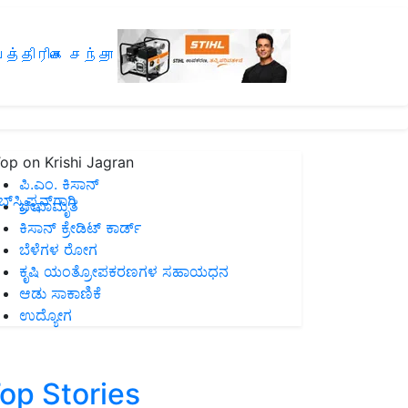
த்திரிகை சந்தா
op on Krishi Jagran
ಪಿ.ಎಂ. ಕಿಸಾನ್
ಸ್ಕ್ರಿಪ್ಷನ್‌ಗಾಗಿ
ಜೀವಾಮೃತ
ಕಿಸಾನ್ ಕ್ರೇಡಿಟ್ ಕಾರ್ಡ್
ಬೆಳೆಗಳ ರೋಗ
ಕೃಷಿ ಯಂತ್ರೋಪಕರಣಗಳ ಸಹಾಯಧನ
ಆಡು ಸಾಕಾಣಿಕೆ
ಉದ್ಯೋಗ
op Stories