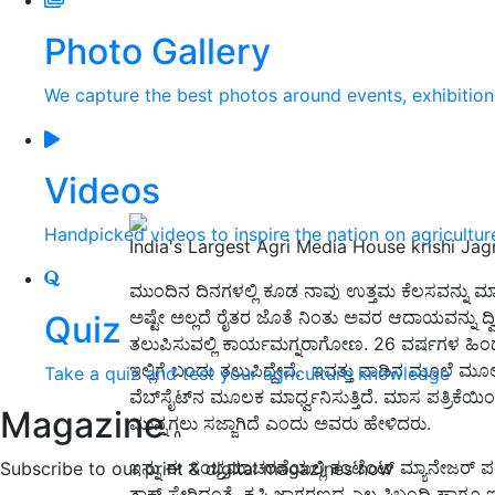
Photo Gallery
We capture the best photos around events, exhibitio
Videos
Handpicked videos to inspire the nation on agricultur
India's Largest Agri Media House krishi Ja
ಮುಂದಿನ ದಿನಗಳಲ್ಲಿ ಕೂಡ ನಾವು ಉತ್ತಮ ಕೆಲಸವನ್ನು 
ಅಷ್ಟೇ ಅಲ್ಲದೆ ರೈತರ ಜೊತೆ ನಿಂತು ಅವರ ಆದಾಯವನ್ನು ದ
Quiz
ತಲುಪಿಸುವಲ್ಲಿ ಕಾರ್ಯಮಗ್ನರಾಗೋಣ. 26 ವರ್ಷಗಳ ಹಿಂದೆ 
ಇಲ್ಲಿಗೆ ಬಂದು ತಲುಪಿದ್ದೇವೆ. ಇವತ್ತು ನಾಡಿನ ಮೂಲೆ ಮೂಲ
Take a quiz and test your agriculture knowledge
ವೆಬ್‌ಸೈಟ್‌ನ ಮೂಲಕ ಮಾರ್ಧ್ವನಿಸುತ್ತಿದೆ. ಮಾಸ ಪತ್ರಿಕ
Magazine
ಮುನ್ನಗ್ಗಲು ಸಜ್ಜಾಗಿದೆ ಎಂದು ಅವರು ಹೇಳಿದರು.
ಇನ್ನು ಈ ಸಂಭ್ರಮಾಚರಣೆಯಲ್ಲಿ ಕಂಟೆಂಟ್‌ ಮ್ಯಾನೇಜರ್‌
Subscribe to our print & digital magazines now
ತಾಕ್‌ ಸೇರಿದಂತೆ ಕೃಷಿ ಜಾಗರಣದ ಎಲ್ಲ ಸಿಬ್ಬಂದಿ ಹಾಗೂ ಇನ