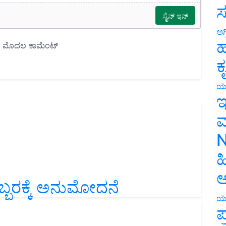
ಸ
ಅಗ
ಹ
ಕ
ಯ
ಇ
ಮ
N
ಹ
ಬರಕ್ಕೆ ಅನುಮೋದನೆ
ಅ
ಯ
ಪ