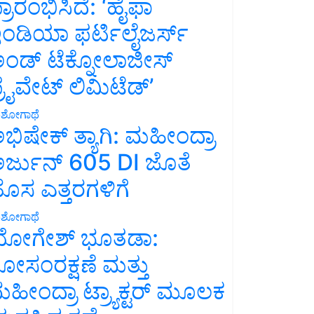
್ರಾರಂಭಿಸಿದೆ: ‘ಹೈಫಾ
ಂಡಿಯಾ ಫರ್ಟಿಲೈಜರ್ಸ್
ಂಡ್ ಟೆಕ್ನೋಲಾಜೀಸ್
್ರೈವೇಟ್ ಲಿಮಿಟೆಡ್’
ಶೋಗಾಥೆ
ಭಿಷೇಕ್ ತ್ಯಾಗಿ: ಮಹೀಂದ್ರಾ
ರ್ಜುನ್ 605 DI ಜೊತೆ
ೊಸ ಎತ್ತರಗಳಿಗೆ
ಶೋಗಾಥೆ
ೋಗೇಶ್ ಭೂತಡಾ:
ೋಸಂರಕ್ಷಣೆ ಮತ್ತು
ಹೀಂದ್ರಾ ಟ್ರ್ಯಾಕ್ಟರ್ ಮೂಲಕ