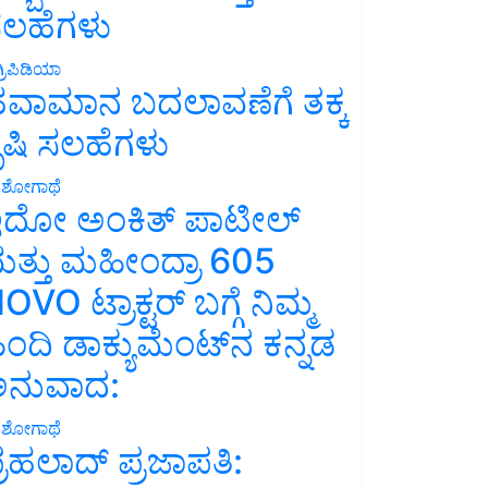
ಲಹೆಗಳು
್ರಿಪಿಡಿಯಾ
ವಾಮಾನ ಬದಲಾವಣೆಗೆ ತಕ್ಕ
ೃಷಿ ಸಲಹೆಗಳು
ಶೋಗಾಥೆ
ದೋ ಅಂಕಿತ್ ಪಾಟೀಲ್
ತ್ತು ಮಹೀಂದ್ರಾ 605
OVO ಟ್ರಾಕ್ಟರ್ ಬಗ್ಗೆ ನಿಮ್ಮ
ಿಂದಿ ಡಾಕ್ಯುಮೆಂಟ್‌ನ ಕನ್ನಡ
ನುವಾದ:
ಶೋಗಾಥೆ
್ರಹಲಾದ್ ಪ್ರಜಾಪತಿ: