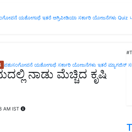
ಂಗೋಪನೆ
ಯಶೋಗಾಥೆ
ಇತರೆ
ಅಗ್ರಿಪೀಡಿಯಾ
ಸರ್ಕಾರಿ ಯೋಜನೆಗಳು
Quiz
ப
#T
4
ಪಶುಸಂಗೋಪನೆ
ಯಶೋಗಾಥೆ
ಸರ್ಕಾರಿ ಯೋಜನೆಗಳು
ಇತರೆ
ಮ್ಯಾಗಜಿನ್‌ ಸಬ್‌
್ಲಿ ನಾಡು ಮೆಚ್ಚಿದ ಕೃಷಿ
08 AM IST
T