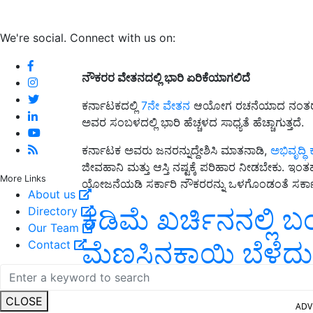
We're social. Connect with us on:
ನೌಕರರ ವೇತನದಲ್ಲಿ ಭಾರಿ ಏರಿಕೆಯಾಗಲಿದೆ
ಕರ್ನಾಟಕದಲ್ಲಿ
7ನೇ ವೇತನ
ಆಯೋಗ ರಚನೆಯಾದ ನಂತರ ಸರ್ಕ
ಅವರ ಸಂಬಳದಲ್ಲಿ ಭಾರಿ ಹೆಚ್ಚಳದ ಸಾಧ್ಯತೆ ಹೆಚ್ಚಾಗುತ್ತದೆ.
ಕರ್ನಾಟಕ ಅವರು ಜನರನ್ನುದ್ದೇಶಿಸಿ ಮಾತನಾಡಿ,
ಅಭಿವೃದ್ಧಿ
ಜೀವಹಾನಿ ಮತ್ತು ಆಸ್ತಿ ನಷ್ಟಕ್ಕೆ ಪರಿಹಾರ ನೀಡಬೇಕು. ಇಂತ
More Links
ಯೋಜನೆಯಡಿ ಸರ್ಕಾರಿ ನೌಕರರನ್ನು ಒಳಗೊಂಡಂತೆ ಸರ್ಕ
About us
ಕಡಿಮೆ ಖರ್ಚಿನನಲ್ಲಿ ಬ
Directory
Our Team
ಮೆಣಸಿನಕಾಯಿ ಬೆಳೆದ
Contact
ADV
CLOSE