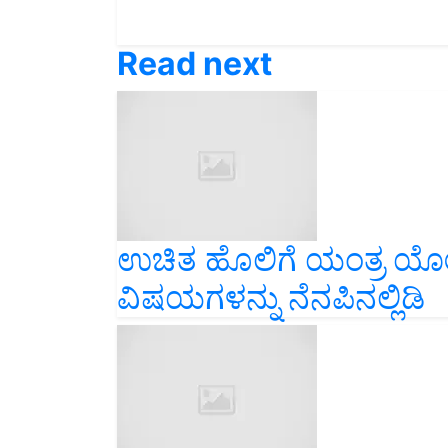
Read next
ಉಚಿತ ಹೊಲಿಗೆ ಯಂತ್ರ ಯೋಜ
ವಿಷಯಗಳನ್ನು ನೆನಪಿನಲ್ಲಿಡಿ