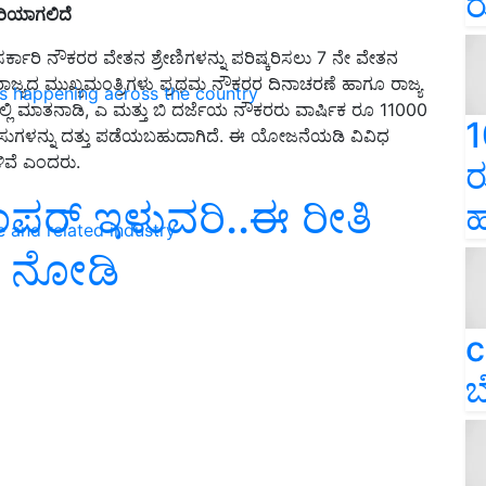
ರ
ರಿಯಾಗಲಿದೆ
ಕಾರಿ ನೌಕರರ ವೇತನ ಶ್ರೇಣಿಗಳನ್ನು ಪರಿಷ್ಕರಿಸಲು 7 ನೇ ವೇತನ
ಜ್ಯದ ಮುಖ್ಯಮಂತ್ರಿಗಳು ಪ್ರಥಮ ನೌಕರರ ದಿನಾಚರಣೆ ಹಾಗೂ ರಾಜ್ಯ
ns happening across the country
್ಲಿ ಮಾತನಾಡಿ, ಎ ಮತ್ತು ಬಿ ದರ್ಜೆಯ ನೌಕರರು ವಾರ್ಷಿಕ ರೂ 11000
1
 ಹಸುಗಳನ್ನು ದತ್ತು ಪಡೆಯಬಹುದಾಗಿದೆ. ಈ ಯೋಜನೆಯಡಿ ವಿವಿಧ
ಳಿವೆ ಎಂದರು.
ರ
ಂಪರ್‌ ಇಳುವರಿ..ಈ ರೀತಿ
ಹ
e and related industry
ು ನೋಡಿ
c
ಬ