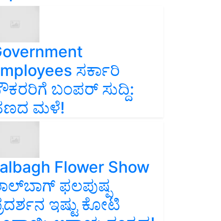
overnment
mployees ಸರ್ಕಾರಿ
ೌಕರರಿಗೆ ಬಂಪರ್‌ ಸುದ್ದಿ:
ಣದ ಮಳೆ!
albagh Flower Show
ಾಲ್‌ಬಾಗ್ ಫಲಪುಷ್ಪ
್ರದರ್ಶನ ಇಷ್ಟು ಕೋಟಿ