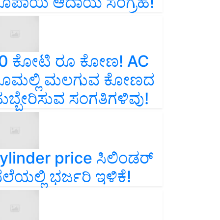
ೂಪಾಯಿ ಆದಾಯ ಸಂಗ್ರಹ!
0 ಕೋಟಿ ರೂ ಕೋಣ! AC
ೂಮಲ್ಲಿ ಮಲಗುವ ಕೋಣದ
ುಬ್ಬೇರಿಸುವ ಸಂಗತಿಗಳಿವು!
ylinder price ಸಿಲಿಂಡರ್‌
ೆಲೆಯಲ್ಲಿ ಭರ್ಜರಿ ಇಳಿಕೆ!