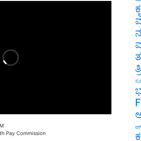
ಕ
ವ
ನ
ಮ
ತ
ತ
ಸುದ
ಭ
F
ಅ
PM
th Pay Commission
ಅಗ
ಕ