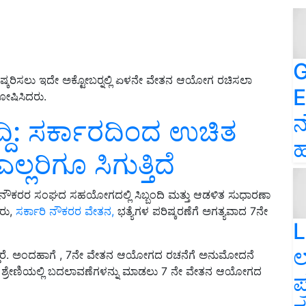
G
 ಪರಿಷ್ಕರಿಸಲು ಇದೇ ಅಕ್ಟೋಬರ್‍ನಲ್ಲಿ ಏಳನೇ ವೇತನ ಆಯೋಗ ರಚಿಸಲಾ
E
ೋಷಿಸಿದರು.
ನ
್ದಿ: ಸರ್ಕಾರದಿಂದ ಉಚಿತ
ಹ
ಲ್ಲರಿಗೂ ಸಿಗುತ್ತಿದೆ
ಿ ನೌಕರರ ಸಂಘದ ಸಹಯೋಗದಲ್ಲಿ ಸಿಬ್ಬಂದಿ ಮತ್ತು ಆಡಳಿತ ಸುಧಾರಣಾ
ರು,
ಸರ್ಕಾರಿ ನೌಕರರ ವೇತನ,
ಭತ್ಯೆಗಳ ಪರಿಷ್ಕರಣೆಗೆ ಅಗತ್ಯವಾದ 7ನೇ
L
ಲ
್ತಿದ್ದಾರೆ. ಅಂದಹಾಗೆ , 7ನೇ ವೇತನ ಆಯೋಗದ ರಚನೆಗೆ ಅನುಮೋದನೆ
ತನ ಶ್ರೇಣಿಯಲ್ಲಿ ಬದಲಾವಣೆಗಳನ್ನು ಮಾಡಲು 7 ನೇ ವೇತನ ಆಯೋಗದ
ಪ