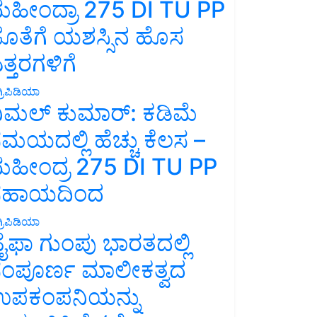
ಹೀಂದ್ರಾ 275 DI TU PP
ೊತೆಗೆ ಯಶಸ್ಸಿನ ಹೊಸ
ತ್ತರಗಳಿಗೆ
್ರಿಪಿಡಿಯಾ
ಿಮಲ್ ಕುಮಾರ್: ಕಡಿಮೆ
ಮಯದಲ್ಲಿ ಹೆಚ್ಚು ಕೆಲಸ –
ಹೀಂದ್ರ 275 DI TU PP
ಸಹಾಯದಿಂದ
್ರಿಪಿಡಿಯಾ
ೈಫಾ ಗುಂಪು ಭಾರತದಲ್ಲಿ
ಂಪೂರ್ಣ ಮಾಲೀಕತ್ವದ
ಪಕಂಪನಿಯನ್ನು