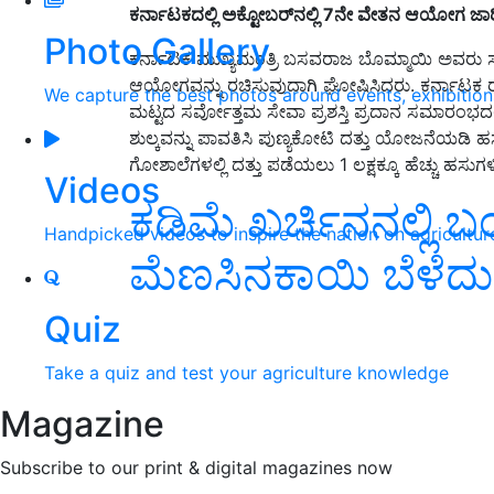
ಕರ್ನಾಟಕದಲ್ಲಿ ಅಕ್ಟೋಬರ್‌ನಲ್ಲಿ 7ನೇ ವೇತನ ಆಯೋಗ ಜಾ
Photo Gallery
ಕರ್ನಾಟಕ ಮುಖ್ಯಮಂತ್ರಿ ಬಸವರಾಜ ಬೊಮ್ಮಾಯಿ ಅವರು ಸರ್
ಆಯೋಗವನ್ನು ರಚಿಸುವುದಾಗಿ ಘೋಷಿಸಿದರು. ಕರ್ನಾಟಕ ರಾ
We capture the best photos around events, exhibitio
ಮಟ್ಟದ ಸರ್ವೋತ್ತಮ ಸೇವಾ ಪ್ರಶಸ್ತಿ ಪ್ರದಾನ ಸಮಾರಂಭದಲ
ಶುಲ್ಕವನ್ನು ಪಾವತಿಸಿ ಪುಣ್ಯಕೋಟಿ ದತ್ತು ಯೋಜನೆಯಡಿ
ಗೋಶಾಲೆಗಳಲ್ಲಿ ದತ್ತು ಪಡೆಯಲು 1 ಲಕ್ಷಕ್ಕೂ ಹೆಚ್ಚು ಹಸುಗ
Videos
ಕಡಿಮೆ ಖರ್ಚಿನನಲ್ಲಿ ಬ
Handpicked videos to inspire the nation on agricultur
ಮೆಣಸಿನಕಾಯಿ ಬೆಳೆದ
Quiz
Take a quiz and test your agriculture knowledge
Magazine
Subscribe to our print & digital magazines now