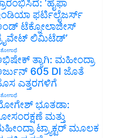
್ರಾರಂಭಿಸಿದೆ: ‘ಹೈಫಾ
ಂಡಿಯಾ ಫರ್ಟಿಲೈಜರ್ಸ್
ಂಡ್ ಟೆಕ್ನೋಲಾಜೀಸ್
್ರೈವೇಟ್ ಲಿಮಿಟೆಡ್’
ಶೋಗಾಥೆ
ಭಿಷೇಕ್ ತ್ಯಾಗಿ: ಮಹೀಂದ್ರಾ
ರ್ಜುನ್ 605 DI ಜೊತೆ
ೊಸ ಎತ್ತರಗಳಿಗೆ
ಶೋಗಾಥೆ
ೋಗೇಶ್ ಭೂತಡಾ:
ೋಸಂರಕ್ಷಣೆ ಮತ್ತು
ಹೀಂದ್ರಾ ಟ್ರ್ಯಾಕ್ಟರ್ ಮೂಲಕ