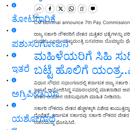
ತೋಟಗಾರಿಕೆ
CM Bommai announce 7th Pay Commission
ರಾಜ್ಯ ಸರ್ಕಾರಿ ನೌಕರರಿಗೆ ವೇತನ ಮತ್ತಿತರ ಭತ್ಯೆಗಳನ್ನು
ಪಶುಸಂಗೋಪನೆ
ಗುವುದು ಎಂದು ಮುಖ್ಯಮಂತ್ರಿ ಬಸವರಾಜ ಬೊಮ್ಮಾಯಿ ಘ
ಮಹಿಳೆಯರಿಗೆ ಸಿಹಿ ಸುದ
ಬಟ್ಟೆ ಹೊಲಿಗೆ ಯಂತ್ರ..ಎ
ಇತರೆ
ವಿಧಾನ ಸೌಧದ ಸಭಾಂಗಣದಲ್ಲಿ ಕರ್ನಾಟಕ ರಾಜ್ಯ ಸರ್ಕಾರ
ಇಲಾಖೆ ಆಯೋಜಿಸಿದ್ದ ಸಮಾರಂಭದಲ್ಲಿ ಮಾತನಾಡಿದ ಅವ
ಅಗ್ರಿಪೀಡಿಯಾ
ವೇತನ ಆಯೋಗ ರಚಿಸುವುದಾಗಿ ಮಾಹಿತಿ ನೀಡಿದರು.
ಸರ್ಕಾರಿ ನೌಕರರು ವೇತನ ಹೆಚ್ಚಳಕ್ಕಾಗಿ ವಿಶೇಷ ಕಾಯುತ
ದೊರೆತರೆ, ಕರ್ನಾಟಕ ಸರ್ಕಾರವು ಸರ್ಕಾರಿ ನೌಕರರ ವೇ
ಯಶೋಗಾಥೆ
ರಚನೆಯನ್ನು ಘೋಷಿಸಿದೆ.