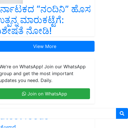
ರ್ನಾಟಕದ “ನಂದಿನಿ” ಹೊಸ
ತ್ಪನ್ನ ಮಾರುಕಟ್ಟೆಗೆ:
ಿಶೇಷತೆ ನೋಡಿ!
View More
We're on WhatsApp! Join our WhatsApp
group and get the most important
updates you need. Daily.
Join on WhatsApp
atest feeds
ಶೋಗಾಥೆ