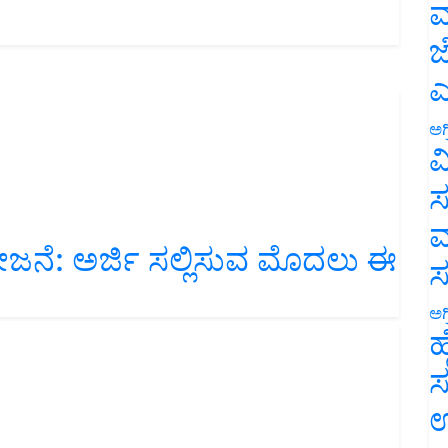
ಮ
ಜ
ಎ
ಅಗ
ವ
ಸ
ಮ
ನೆ: ಅರ್ಜಿ ಸಲ್ಲಿಸುವ ಮೊದಲು ಈ
ಅಗ
ಹ
ಸ
ಉ