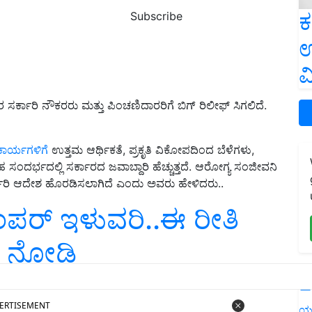
ಕ
Subscribe
ಉ
ವ
ಾರಿ ನೌಕರರು ಮತ್ತು ಪಿಂಚಣಿದಾರರಿಗೆ ಬಿಗ್ ರಿಲೀಫ್ ಸಿಗಲಿದೆ.
 ಕಾರ್ಯಗಳಿಗೆ
ಉತ್ತಮ ಆರ್ಥಿಕತೆ, ಪ್ರಕೃತಿ ವಿಕೋಪದಿಂದ ಬೆಳೆಗಳು,
ಹ ಸಂದರ್ಭದಲ್ಲಿ ಸರ್ಕಾರದ ಜವಾಬ್ದಾರಿ ಹೆಚ್ಚುತ್ತದೆ. ಆರೋಗ್ಯ ಸಂಜೀವನಿ
ಾರಿ ಆದೇಶ ಹೊರಡಿಸಲಾಗಿದೆ ಎಂದು ಅವರು ಹೇಳಿದರು..
ಂಪರ್‌ ಇಳುವರಿ..ಈ ರೀತಿ
ು ನೋಡಿ
L
ERTISEMENT
ಯ