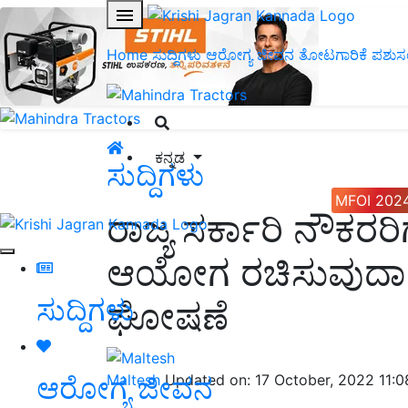
Home
ಸುದ್ದಿಗಳು
ಆರೋಗ್ಯ ಜೀವನ
ತೋಟಗಾರಿಕೆ
ಪಶುಸ
ಕನ್ನಡ
ಸುದ್ದಿಗಳು
MFOI 202
ರಾಜ್ಯ ಸರ್ಕಾರಿ ನೌಕರರ
ಆಯೋಗ ರಚಿಸುವುದಾಗ
ಸುದ್ದಿಗಳು
ಘೋಷಣೆ
ಆರೋಗ್ಯ ಜೀವನ
Maltesh
Updated on: 17 October, 2022 11: