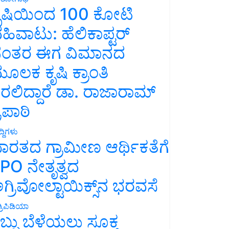
ೃಷಿಯಿಂದ 100 ಕೋಟಿ
ಹಿವಾಟು: ಹೆಲಿಕಾಪ್ಟರ್
ಂತರ ಈಗ ವಿಮಾನದ
ೂಲಕ ಕೃಷಿ ಕ್ರಾಂತಿ
ರಲಿದ್ದಾರೆ ಡಾ. ರಾಜಾರಾಮ್
್ರಿಪಾಠಿ
್ದಿಗಳು
ಾರತದ ಗ್ರಾಮೀಣ ಆರ್ಥಿಕತೆಗೆ
PO ನೇತೃತ್ವದ
ಗ್ರಿವೋಲ್ಟಾಯಿಕ್ಸ್‌ನ ಭರವಸೆ
್ರಿಪಿಡಿಯಾ
ಬ್ಬು ಬೆಳೆಯಲು ಸೂಕ್ತ