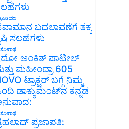
ಲಹೆಗಳು
್ರಿಪಿಡಿಯಾ
ವಾಮಾನ ಬದಲಾವಣೆಗೆ ತಕ್ಕ
ೃಷಿ ಸಲಹೆಗಳು
ಶೋಗಾಥೆ
ದೋ ಅಂಕಿತ್ ಪಾಟೀಲ್
ತ್ತು ಮಹೀಂದ್ರಾ 605
OVO ಟ್ರಾಕ್ಟರ್ ಬಗ್ಗೆ ನಿಮ್ಮ
ಿಂದಿ ಡಾಕ್ಯುಮೆಂಟ್‌ನ ಕನ್ನಡ
ನುವಾದ:
ಶೋಗಾಥೆ
್ರಹಲಾದ್ ಪ್ರಜಾಪತಿ: