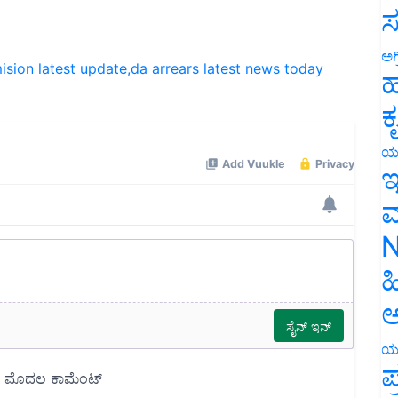
ಸ
sion latest update,da arrears latest news today
ಅಗ
ಹ
ಕ
ಯ
ಇ
ಮ
N
ಹ
ಅ
ಯ
ಪ