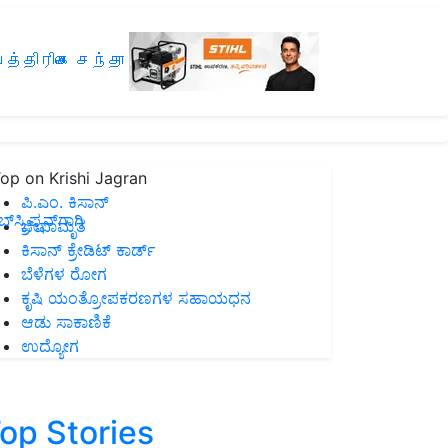
த்திரிகை சந்தா
op on Krishi Jagran
ಪಿ.ಎಂ. ಕಿಸಾನ್
ಸ್ಕ್ರಿಪ್ಷನ್‌ಗಾಗಿ
ಜೀವಾಮೃತ
ಕಿಸಾನ್ ಕ್ರೇಡಿಟ್ ಕಾರ್ಡ್
ಬೆಳೆಗಳ ರೋಗ
ಕೃಷಿ ಯಂತ್ರೋಪಕರಣಗಳ ಸಹಾಯಧನ
ಆಡು ಸಾಕಾಣಿಕೆ
ಉದ್ಯೋಗ
op Stories