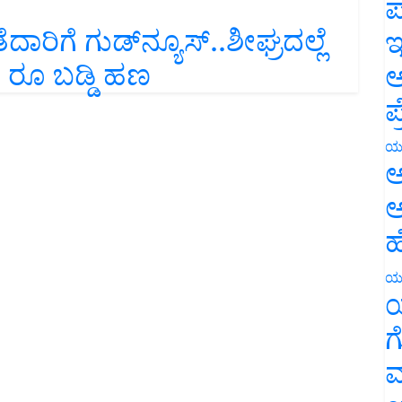
ಪ
ಿಗೆ ಗುಡ್‌ನ್ಯೂಸ್‌..ಶೀಘ್ರದಲ್ಲೆ
ಇ
 ರೂ ಬಡ್ಡಿ ಹಣ
ಅ
ಪ
ಯ
ಅ
ಅ
ಹ
ಯ
ಯ
ಗ
ಮ