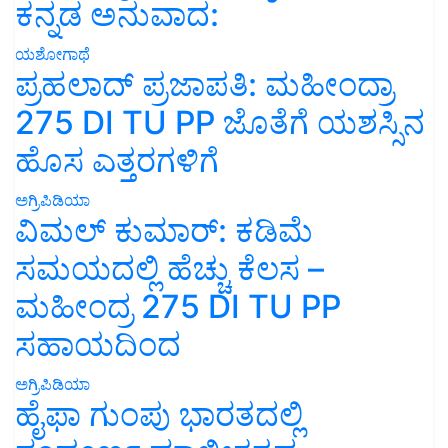
ಕನ್ನಡ ಅನುವಾದ:
ಯಶೋಗಾಥೆ
ಪ್ರಹಲಾದ್ ಪ್ರಜಾಪತಿ: ಮಹೀಂದ್ರಾ
275 DI TU PP ಜೊತೆಗೆ ಯಶಸ್ಸಿನ
ಹೊಸ ಎತ್ತರಗಳಿಗೆ
ಅಗ್ರಿಪಿಡಿಯಾ
ವಿಮಲ್ ಕುಮಾರ್: ಕಡಿಮೆ
ಸಮಯದಲ್ಲಿ ಹೆಚ್ಚು ಕೆಲಸ –
ಮಹೀಂದ್ರ 275 DI TU PP
ಸಹಾಯದಿಂದ
ಅಗ್ರಿಪಿಡಿಯಾ
ಹೈಫಾ ಗುಂಪು ಭಾರತದಲ್ಲಿ