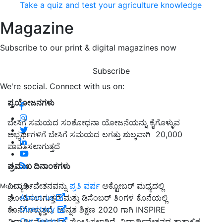
Take a quiz and test your agriculture knowledge
Magazine
Subscribe to our print & digital magazines now
Subscribe
We're social. Connect with us on:
ಪ್ರಯೋಜನಗಳು
ಬೇಸಿಗೆ ಸಮಯದ ಸಂಶೋಧನಾ ಯೋಜನೆಯನ್ನು ಕೈಗೊಳ್ಳುವ
ಅಭ್ಯರ್ಥಿಗಳಿಗೆ ಬೇಸಿಗೆ ಸಮಯದ ಲಗತ್ತು ಶುಲ್ಕವಾಗಿ 20,000
ಪಾವತಿಸಲಾಗುತ್ತದೆ
ಪ್ರಮುಖ ದಿನಾಂಕಗಳು
ವಿದ್ಯಾರ್ಥಿವೇತನವನ್ನು
ಪ್ರತಿ ವರ್ಷ
ಅಕ್ಟೋಬರ್ ಮಧ್ಯದಲ್ಲಿ
More Links
About us
ಘೋಷಿಸಲಾಗುತ್ತದೆ ಮತ್ತು ಡಿಸೆಂಬರ್ ತಿಂಗಳ ಕೊನೆಯಲ್ಲಿ
Directory
ಕೊನೆಗೊಳ್ಳುತ್ತದೆ. ಉನ್ನತ ಶಿಕ್ಷಣ 2020 ಗಾಗಿ INSPIRE
Our Team
ವಿದ್ಯಾರ್ಥಿವೇತನವನ್ನು ಘೋಷಿಸಲಾಗಿದೆ. ವಿದ್ಯಾರ್ಥಿವೇತನದ ತಾತ್ಕಾಲಿಕ