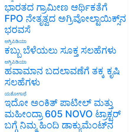
ಭಾರತದ ಗ್ರಾಮೀಣ ಆರ್ಥಿಕತೆಗೆ
FPO ನೇತೃತ್ವದ ಅಗ್ರಿವೋಲ್ಟಾಯಿಕ್ಸ್‌ನ
ಭರವಸೆ
ಅಗ್ರಿಪಿಡಿಯಾ
ಕಬ್ಬು ಬೆಳೆಯಲು ಸೂಕ್ತ ಸಲಹೆಗಳು
ಅಗ್ರಿಪಿಡಿಯಾ
ಹವಾಮಾನ ಬದಲಾವಣೆಗೆ ತಕ್ಕ ಕೃಷಿ
ಸಲಹೆಗಳು
ಯಶೋಗಾಥೆ
ಇದೋ ಅಂಕಿತ್ ಪಾಟೀಲ್ ಮತ್ತು
ಮಹೀಂದ್ರಾ 605 NOVO ಟ್ರಾಕ್ಟರ್
ಬಗ್ಗೆ ನಿಮ್ಮ ಹಿಂದಿ ಡಾಕ್ಯುಮೆಂಟ್‌ನ