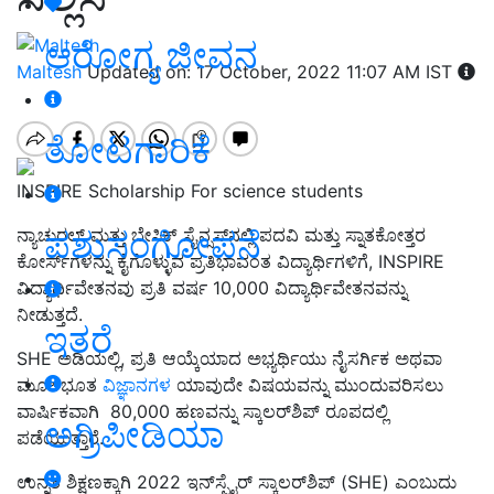
ಆರೋಗ್ಯ ಜೀವನ
Maltesh
Updated on: 17 October, 2022 11:07 AM IST
ತೋಟಗಾರಿಕೆ
INSPIRE Scholarship For science students
ಪಶುಸಂಗೋಪನೆ
ನ್ಯಾಚುರಲ್ ಮತ್ತು ಬೇಸಿಕ್ ಸೈನ್ಸಸ್‌ನಲ್ಲಿ ಪದವಿ ಮತ್ತು ಸ್ನಾತಕೋತ್ತರ
ಕೋರ್ಸ್‌ಗಳನ್ನು ಕೈಗೊಳ್ಳುವ ಪ್ರತಿಭಾವಂತ ವಿದ್ಯಾರ್ಥಿಗಳಿಗೆ, INSPIRE
ವಿದ್ಯಾರ್ಥಿವೇತನವು ಪ್ರತಿ ವರ್ಷ 10,000 ವಿದ್ಯಾರ್ಥಿವೇತನವನ್ನು
ನೀಡುತ್ತದೆ.
ಇತರೆ
SHE ಅಡಿಯಲ್ಲಿ, ಪ್ರತಿ ಆಯ್ಕೆಯಾದ ಅಭ್ಯರ್ಥಿಯು ನೈಸರ್ಗಿಕ ಅಥವಾ
ಮೂಲಭೂತ
ವಿಜ್ಞಾನಗಳ
ಯಾವುದೇ ವಿಷಯವನ್ನು ಮುಂದುವರಿಸಲು
ವಾರ್ಷಿಕವಾಗಿ 80,000 ಹಣವನ್ನು ಸ್ಕಾಲರ್‌ಶಿಪ್‌ ರೂಪದಲ್ಲಿ
ಅಗ್ರಿಪೀಡಿಯಾ
ಪಡೆಯುತ್ತಾರೆ.
ಉನ್ನತ ಶಿಕ್ಷಣಕ್ಕಾಗಿ 2022 ಇನ್‌ಸ್ಪೈರ್ ಸ್ಕಾಲರ್‌ಶಿಪ್ (SHE) ಎಂಬುದು