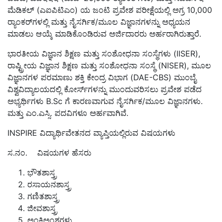
ಮೆಡಿಕಲ್ (ಎಐಪಿಟಿಎಂ) ಯ ಜಂಟಿ ಪ್ರವೇಶ ಪರೀಕ್ಷೆಯಲ್ಲಿ ಅಗ್ರ 10,000
ರ‍್ಯಾಂಕರ್‌ಗಳಲ್ಲಿ ಮತ್ತು ನೈಸರ್ಗಿಕ/ಮೂಲ ವಿಜ್ಞಾನಗಳನ್ನು ಅಧ್ಯಯನ
ಮಾಡಲು ಆಯ್ಕೆ ಮಾಡಿಕೊಂಡಿರುವ ಅರ್ಜಿದಾರರು ಅರ್ಹರಾಗಿರುತ್ತಾರೆ.
ಭಾರತೀಯ ವಿಜ್ಞಾನ ಶಿಕ್ಷಣ ಮತ್ತು ಸಂಶೋಧನಾ ಸಂಸ್ಥೆಗಳು (IISER),
ರಾಷ್ಟ್ರೀಯ ವಿಜ್ಞಾನ ಶಿಕ್ಷಣ ಮತ್ತು ಸಂಶೋಧನಾ ಸಂಸ್ಥೆ (NISER), ಮೂಲ
ವಿಜ್ಞಾನಗಳ ಪರಮಾಣು ಶಕ್ತಿ ಕೇಂದ್ರ ವಿಭಾಗ (DAE-CBS) ಮುಂಬೈ
ವಿಶ್ವವಿದ್ಯಾಲಯದಲ್ಲಿ ಕೋರ್ಸ್‌ಗಳನ್ನು ಮುಂದುವರಿಸಲು ಪ್ರವೇಶ ಪಡೆದ
ಅಭ್ಯರ್ಥಿಗಳು B.Sc ಗೆ ಕಾರಣವಾಗುವ ನೈಸರ್ಗಿಕ/ಮೂಲ ವಿಜ್ಞಾನಗಳು.
ಮತ್ತು ಎಂ.ಎಸ್ಸಿ. ಪದವಿಗಳೂ ಅರ್ಹವಾಗಿವೆ.
INSPIRE ವಿದ್ಯಾರ್ಥಿವೇತನದ ವ್ಯಾಪ್ತಿಯಲ್ಲಿರುವ ವಿಷಯಗಳು
ಸ.ನಂ. ವಿಷಯಗಳ ಹೆಸರು
ಭೌತಶಾಸ್ತ್ರ
ರಸಾಯನಶಾಸ್ತ್ರ
ಗಣಿತಶಾಸ್ತ್ರ
ಜೀವಶಾಸ್ತ್ರ
ಅಂಕಿಅಂಶಗಳು