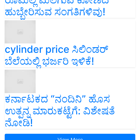
ಹುಬ್ಬೇರಿಸುವ ಸಂಗತಿಗಳಿವು!
cylinder price ಸಿಲಿಂಡರ್‌
ಬೆಲೆಯಲ್ಲಿ ಭರ್ಜರಿ ಇಳಿಕೆ!
ಕರ್ನಾಟಕದ “ನಂದಿನಿ” ಹೊಸ
ಉತ್ಪನ್ನ ಮಾರುಕಟ್ಟೆಗೆ: ವಿಶೇಷತೆ
ನೋಡಿ!
View More