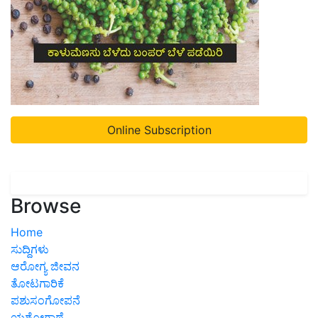
Online Subscription
Browse
Home
ಸುದ್ದಿಗಳು
ಆರೋಗ್ಯ ಜೀವನ
ತೋಟಗಾರಿಕೆ
ಪಶುಸಂಗೋಪನೆ
ಯಶೋಗಾಥೆ