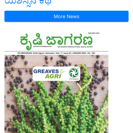
ಯಶಸ್ಸಿನ ಕಥೆ
More News