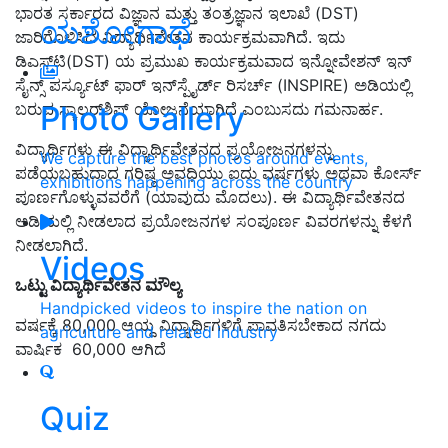
ಭಾರತ ಸರ್ಕಾರದ ವಿಜ್ಞಾನ ಮತ್ತು ತಂತ್ರಜ್ಞಾನ ಇಲಾಖೆ (DST)
ಯಶೋಗಾಥೆ
ಜಾರಿಗೊಳಿಸಿದ ವಿದ್ಯಾರ್ಥಿವೇತನ ಕಾರ್ಯಕ್ರಮವಾಗಿದೆ. ಇದು
ಡಿಎಸ್‌ಟಿ(DST) ಯ ಪ್ರಮುಖ ಕಾರ್ಯಕ್ರಮವಾದ ಇನ್ನೋವೇಶನ್ ಇನ್
ಸೈನ್ಸ್ ಪರ್ಸ್ಯೂಟ್ ಫಾರ್ ಇನ್‌ಸ್ಪೈರ್ಡ್ ರಿಸರ್ಚ್ (INSPIRE) ಅಡಿಯಲ್ಲಿ
Photo Gallery
ಬರುವ ಸ್ಕಾಲರ್‌ಶಿಪ್ ಯೋಜನೆಯಾಗಿದೆ ಎಂಬುಸದು ಗಮನಾರ್ಹ.
ವಿದ್ಯಾರ್ಥಿಗಳು ಈ ವಿದ್ಯಾರ್ಥಿವೇತನದ ಪ್ರಯೋಜನಗಳನ್ನು
We capture the best photos around events,
ಪಡೆಯಬಹುದಾದ ಗರಿಷ್ಠ ಅವಧಿಯು ಐದು ವರ್ಷಗಳು ಅಥವಾ ಕೋರ್ಸ್
exhibitions happening across the country
ಪೂರ್ಣಗೊಳ್ಳುವವರೆಗೆ (ಯಾವುದು ಮೊದಲು). ಈ ವಿದ್ಯಾರ್ಥಿವೇತನದ
ಅಡಿಯಲ್ಲಿ ನೀಡಲಾದ ಪ್ರಯೋಜನಗಳ ಸಂಪೂರ್ಣ ವಿವರಗಳನ್ನು ಕೆಳಗೆ
ನೀಡಲಾಗಿದೆ.
Videos
ಒಟ್ಟು ವಿದ್ಯಾರ್ಥಿವೇತನ ಮೌಲ್ಯ
Handpicked videos to inspire the nation on
ವರ್ಷಕ್ಕೆ 80,000 ಆಯ್ದ ವಿದ್ಯಾರ್ಥಿಗಳಿಗೆ ಪಾವತಿಸಬೇಕಾದ ನಗದು
agriculture and related industry
ವಾರ್ಷಿಕ 60,000 ಆಗಿದೆ
Quiz