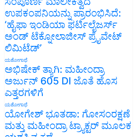
ಸಂಪೂರ್ಣ ಮಾಲೀಕತ್ವದ
ಉಪಕಂಪನಿಯನ್ನು ಪ್ರಾರಂಭಿಸಿದೆ:
‘ಹೈಫಾ ಇಂಡಿಯಾ ಫರ್ಟಿಲೈಜರ್ಸ್
ಅಂಡ್ ಟೆಕ್ನೋಲಾಜೀಸ್ ಪ್ರೈವೇಟ್
ಲಿಮಿಟೆಡ್’
ಯಶೋಗಾಥೆ
ಅಭಿಷೇಕ್ ತ್ಯಾಗಿ: ಮಹೀಂದ್ರಾ
ಅರ್ಜುನ್ 605 DI ಜೊತೆ ಹೊಸ
ಎತ್ತರಗಳಿಗೆ
ಯಶೋಗಾಥೆ
ಯೋಗೇಶ್ ಭೂತಡಾ: ಗೋಸಂರಕ್ಷಣೆ
ಮತ್ತು ಮಹೀಂದ್ರಾ ಟ್ರ್ಯಾಕ್ಟರ್ ಮೂಲಕ