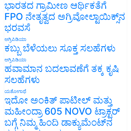
ಭಾರತದ ಗ್ರಾಮೀಣ ಆರ್ಥಿಕತೆಗೆ
FPO ನೇತೃತ್ವದ ಅಗ್ರಿವೋಲ್ಟಾಯಿಕ್ಸ್‌ನ
ಭರವಸೆ
ಅಗ್ರಿಪಿಡಿಯಾ
ಕಬ್ಬು ಬೆಳೆಯಲು ಸೂಕ್ತ ಸಲಹೆಗಳು
ಅಗ್ರಿಪಿಡಿಯಾ
ಹವಾಮಾನ ಬದಲಾವಣೆಗೆ ತಕ್ಕ ಕೃಷಿ
ಸಲಹೆಗಳು
ಯಶೋಗಾಥೆ
ಇದೋ ಅಂಕಿತ್ ಪಾಟೀಲ್ ಮತ್ತು
ಮಹೀಂದ್ರಾ 605 NOVO ಟ್ರಾಕ್ಟರ್
ಬಗ್ಗೆ ನಿಮ್ಮ ಹಿಂದಿ ಡಾಕ್ಯುಮೆಂಟ್‌ನ