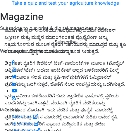
Take a quiz and test your agriculture knowledge
Magazine
Subscribe to our print & digital magazines now
ಜೊತೆಗೆ ಈ ಆ್ಯಪ್ ನ ಬಳಕೆಯು ಸುಲಭವಾಗಿತ್ತು ಜಿಯೋ ಲೊಕೇಶನ್
ವಿಸ್ತೀರ್ಣ ಮತ್ತು ಮಣ್ಣಿನ ಮಾದರಿಗಳಂತಹ ಪ್ರೊಫೈಲಿಂಗ್ ಅನ್ನು
Subscribe
ಸಕ್ರಿಯಗೊಳಿಸುವ ಮೂಲಕ ರೈತರಿಗೆ ಸಹಾಯವನ್ನು ಮಾಡುತ್ತದೆ ಮತ್ತು ಕೃಷಿ
We're social. Connect with us on:
ಸಂಬಂಧಿತ ಉತ್ಪನ್ನಗಳ ಮಾಹಿತಿಯನ್ನು ಕೂಡ ನೀಡುತ್ತದೆ.
BigHaat ರೈತರಿಗೆ ಡಿಜಿಟಲ್ ಟಚ್-ಪಾಯಿಂಟ್‌ಗಳ ಮೂಲಕ (ಮೊಬೈಲ್
ಅಪ್ಲಿಕೇಶನ್/ವೆಬ್) ಅಥವಾ ಇಂಟರ್ನೆಟ್ ಅಲ್ಲದ ಬಳಕೆದಾರರಿಗೆ ಮಿಸ್ಡ್
ಕಾಲ್ ಮೂಲಕ ಸಲಹೆ ಮತ್ತು ಕೃಷಿ-ಇನ್‌ಪುಟ್‌ಗಳಿಗೆ ಓಮ್ನಿಚಾನಲ್
ಪ್ರವೇಶವನ್ನು ಒದಗಿಸುತ್ತದೆ, ಜೊತೆಗೆ ನೆಲದ ಉಪಸ್ಥಿತಿಯನ್ನು ಒದಗಿಸುತ್ತದೆ.
ಇದು ಗ್ರಾಮೀಣ ಬಳಕೆದಾರರಿಗೆ ಬಹು ಪ್ರಾದೇಶಿಕ ಭಾಷೆಗಳಲ್ಲಿ ಸ್ಥಳೀಯ
ಸಲಹೆಗಳನ್ನು ಒದಗಿಸುತ್ತದೆ. ನೇರವಾಗಿ-ರೈತರಿಗೆ ವೇದಿಕೆಯನ್ನು
ನೀಡುವುದರ ಹೊರತಾಗಿ, ಇದು ಬೇಡಿಕೆ ಮತ್ತು ಪೂರೈಕೆ, ಮಾರುಕಟ್ಟೆ
More Links
About us
ಪ್ರತಿಕ್ರಿಯೆ ಮತ್ತು ಹೊಸ ಮಾರುಕಟ್ಟೆ ಅವಕಾಶಗಳ ಕುರಿತು ಅನೇಕ ಕೃಷಿ-
Directory
ಇನ್‌ಪುಟ್ ತಯಾರಕರಿಗೆ ವ್ಯಾಪಾರ ಬುದ್ಧಿವಂತಿಕೆ ಮತ್ತು ಡೇಟಾ
Our Team
ವಿಶ್ಲೇಷಣೆಯನ್ನು ಸಹ ಒದಗಿಸುತ್ತದೆ.