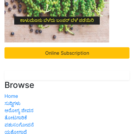
Online Subscription
Browse
Home
ಸುದ್ದಿಗಳು
ಆರೋಗ್ಯ ಜೀವನ
ತೋಟಗಾರಿಕೆ
ಪಶುಸಂಗೋಪನೆ
ಯಶೋಗಾಥೆ