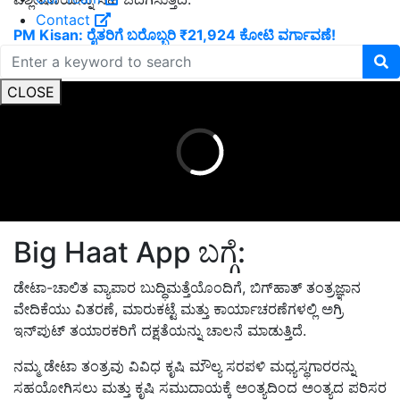
Contact
PM Kisan: ರೈತರಿಗೆ ಬರೊಬ್ಬರಿ ₹21,924 ಕೋಟಿ ವರ್ಗಾವಣೆ!
ADVERTISEMENT
CLOSE
Big Haat App ಬಗ್ಗೆ:
ಡೇಟಾ-ಚಾಲಿತ ವ್ಯಾಪಾರ ಬುದ್ಧಿಮತ್ತೆಯೊಂದಿಗೆ, ಬಿಗ್‌ಹಾತ್‌ ತಂತ್ರಜ್ಞಾನ
ವೇದಿಕೆಯು ವಿತರಣೆ, ಮಾರುಕಟ್ಟೆ ಮತ್ತು ಕಾರ್ಯಾಚರಣೆಗಳಲ್ಲಿ ಅಗ್ರಿ
ಇನ್‌ಪುಟ್ ತಯಾರಕರಿಗೆ ದಕ್ಷತೆಯನ್ನು ಚಾಲನೆ ಮಾಡುತ್ತಿದೆ.
ನಮ್ಮ ಡೇಟಾ ತಂತ್ರವು ವಿವಿಧ ಕೃಷಿ ಮೌಲ್ಯ ಸರಪಳಿ ಮಧ್ಯಸ್ಥಗಾರರನ್ನು
ಸಹಯೋಗಿಸಲು ಮತ್ತು ಕೃಷಿ ಸಮುದಾಯಕ್ಕೆ ಅಂತ್ಯದಿಂದ ಅಂತ್ಯದ ಪರಿಸರ