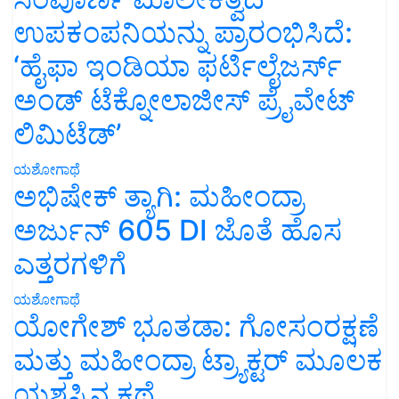
ಉಪಕಂಪನಿಯನ್ನು ಪ್ರಾರಂಭಿಸಿದೆ:
‘ಹೈಫಾ ಇಂಡಿಯಾ ಫರ್ಟಿಲೈಜರ್ಸ್
ಅಂಡ್ ಟೆಕ್ನೋಲಾಜೀಸ್ ಪ್ರೈವೇಟ್
ಲಿಮಿಟೆಡ್’
ಯಶೋಗಾಥೆ
ಅಭಿಷೇಕ್ ತ್ಯಾಗಿ: ಮಹೀಂದ್ರಾ
ಅರ್ಜುನ್ 605 DI ಜೊತೆ ಹೊಸ
ಎತ್ತರಗಳಿಗೆ
ಯಶೋಗಾಥೆ
ಯೋಗೇಶ್ ಭೂತಡಾ: ಗೋಸಂರಕ್ಷಣೆ
ಮತ್ತು ಮಹೀಂದ್ರಾ ಟ್ರ್ಯಾಕ್ಟರ್ ಮೂಲಕ
ಯಶಸ್ಸಿನ ಕಥೆ