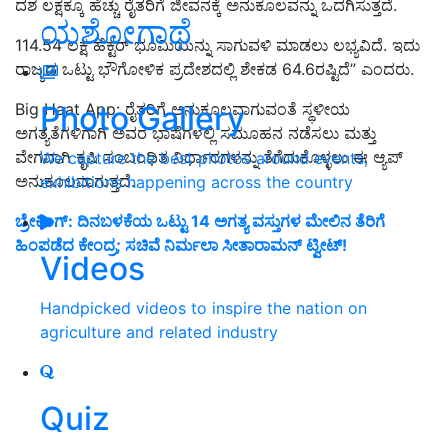
ದಶ ಲಕ್ಷಕ್ಕೂ ಹೆಚ್ಚು ರೈತರಿಗೆ ಜೀವನಕ್ಕೆ ಅನುಕೂಲವನ್ನು ಒದಗಿಸುತ್ತದೆ.
ಯಶೋಗಾಥೆ
114.54 ಲಕ್ಷ ಹೆಕ್ಟರ್ ಭೂಮಿಯನ್ನು ಸಾಗುವಳಿ ಮಾಡಲು ಲಭ್ಯವಿದೆ. ಇದು
ರಾಜ್ಯದ ಒಟ್ಟು ಭೌಗೋಳಿಕ ಪ್ರದೇಶದಲ್ಲಿ ಶೇಕಡ 64.6ರಷ್ಟಿದೆ
”
ಎಂದರು.
Photo Gallery
Big Haat App: ರೈತರಿಗೆ ಅನುಕೂಲವಾಗುವಂತೆ ಸ್ಥಳೀಯ
ಅಗತ್ಯತೆಗಳಿಗಾಗಿ ಅವರ ಭಾಷೆಗಳಲ್ಲಿ ಸಮೂಹನ ನಡೆಸಲು ಮತ್ತು
ವೇಗವಾಗಿ ಕೃಷಿ ಸಂಬಂಧಿತ ನಿರ್ಧಾರಗಳನ್ನು ತೆಗೆದುಕೊಳ್ಳಲು ಈ ಆ್ಯಪ್
We capture the best photos around events,
ಅನುಕೂಲವಾಗುತ್ತದೆ.
exhibitions happening across the country
ಬ್ರೇಕಿಂಗ್‌: ದಿನಬಳಕೆಯ ಒಟ್ಟು 14 ಅಗತ್ಯ ವಸ್ತುಗಳ ಮೇಲಿನ ತೆರಿಗೆ
ಹಿಂಪಡೆದ ಕೇಂದ್ರ; ಸಚಿವೆ ನಿರ್ಮಲಾ ಸೀತಾರಾಮನ್‌ ಟ್ವೀಟ್‌!
Videos
Handpicked videos to inspire the nation on
agriculture and related industry
Quiz