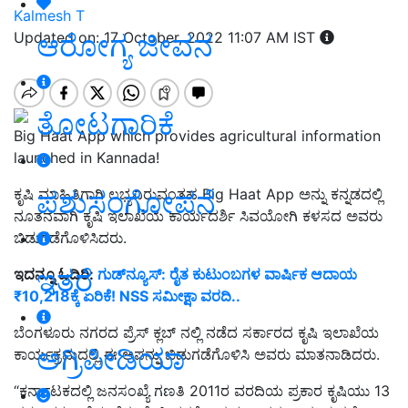
Kalmesh T
ಆರೋಗ್ಯ ಜೀವನ
Updated on: 17 October, 2022 11:07 AM IST
ತೋಟಗಾರಿಕೆ
Big Haat App which provides agricultural information
launched in Kannada!
ಪಶುಸಂಗೋಪನೆ
ಕೃಷಿ ಮಾಹಿತಿಗಾಗಿ ಲಭ್ಯವಿರುವಂತಹ Big Haat App ಅನ್ನು ಕನ್ನಡದಲ್ಲಿ
ನೂತನವಾಗಿ ಕೃಷಿ ಇಲಾಖೆಯ ಕಾರ್ಯದರ್ಶಿ ಸಿವಯೋಗಿ ಕಳಸದ ಅವರು
ಬಿಡುಗಡೆಗೊಳಿಸಿದರು.
ಇತರೆ
ಇದನ್ನೂ ಓದಿರಿ:
ಗುಡ್‌ನ್ಯೂಸ್‌: ರೈತ ಕುಟುಂಬಗಳ ವಾರ್ಷಿಕ ಆದಾಯ
₹10,218ಕ್ಕೆ ಏರಿಕೆ! NSS ಸಮೀಕ್ಷಾ ವರದಿ..
ಬೆಂಗಳೂರು ನಗರದ ಪ್ರೆಸ್ ಕ್ಲಬ್ ನಲ್ಲಿ ನಡೆದ ಸರ್ಕಾರದ ಕೃಷಿ ಇಲಾಖೆಯ
ಅಗ್ರಿಪೀಡಿಯಾ
ಕಾರ್ಯಕ್ರಮದಲ್ಲಿ ಈ ಆಪನ್ನು ಬಿಡುಗಡೆಗೊಳಿಸಿ ಅವರು ಮಾತನಾಡಿದರು.
“
ಕರ್ನಾಟಕದಲ್ಲಿ ಜನಸಂಖ್ಯೆ ಗಣತಿ 2011ರ ವರದಿಯ ಪ್ರಕಾರ ಕೃಷಿಯು 13