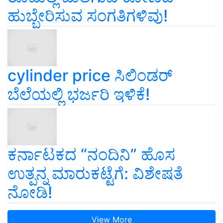
ಹುಬ್ಬೇರಿಸುವ ಸಂಗತಿಗಳಿವು!
cylinder price ಸಿಲಿಂಡರ್‌
ಬೆಲೆಯಲ್ಲಿ ಭರ್ಜರಿ ಇಳಿಕೆ!
ಕರ್ನಾಟಕದ “ನಂದಿನಿ” ಹೊಸ
ಉತ್ಪನ್ನ ಮಾರುಕಟ್ಟೆಗೆ: ವಿಶೇಷತೆ
ನೋಡಿ!
View More