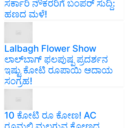
ಸರ್ಕಾರಿ ನೌಕರರಿಗೆ ಬಂಪರ್‌ ಸುದ್ದಿ:
ಹಣದ ಮಳೆ!
Lalbagh Flower Show
ಲಾಲ್‌ಬಾಗ್ ಫಲಪುಷ್ಪ ಪ್ರದರ್ಶನ
ಇಷ್ಟು ಕೋಟಿ ರೂಪಾಯಿ ಆದಾಯ
ಸಂಗ್ರಹ!
10 ಕೋಟಿ ರೂ ಕೋಣ! AC
ರೂಮಲ್ಲಿ ಮಲಗುವ ಕೋಣದ