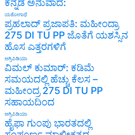
ಕನ್ನಡ ಅನುವಾದ:
ಯಶೋಗಾಥೆ
ಪ್ರಹಲಾದ್ ಪ್ರಜಾಪತಿ: ಮಹೀಂದ್ರಾ
275 DI TU PP ಜೊತೆಗೆ ಯಶಸ್ಸಿನ
ಹೊಸ ಎತ್ತರಗಳಿಗೆ
ಅಗ್ರಿಪಿಡಿಯಾ
ವಿಮಲ್ ಕುಮಾರ್: ಕಡಿಮೆ
ಸಮಯದಲ್ಲಿ ಹೆಚ್ಚು ಕೆಲಸ –
ಮಹೀಂದ್ರ 275 DI TU PP
ಸಹಾಯದಿಂದ
ಅಗ್ರಿಪಿಡಿಯಾ
ಹೈಫಾ ಗುಂಪು ಭಾರತದಲ್ಲಿ
ಸಂಪೂರ್ಣ ಮಾಲೀಕತ್ವದ