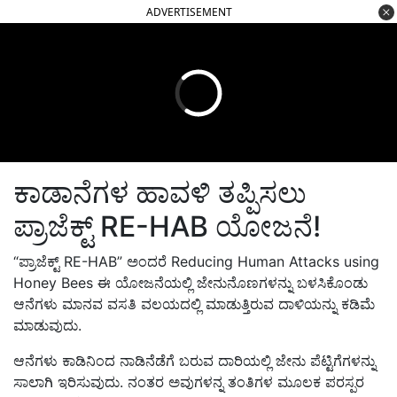
ADVERTISEMENT
ಕಾಡಾನೆಗಳ ಹಾವಳಿ ತಪ್ಪಿಸಲು
ಪ್ರಾಜೆಕ್ಟ್ RE-HAB ಯೋಜನೆ!
“ಪ್ರಾಜೆಕ್ಟ್ RE-HAB” ಅಂದರೆ Reducing Human Attacks using
Honey Bees ಈ ಯೋಜನೆಯಲ್ಲಿ ಜೇನುನೊಣಗಳನ್ನು ಬಳಸಿಕೊಂಡು
ಆನೆಗಳು ಮಾನವ ವಸತಿ ವಲಯದಲ್ಲಿ ಮಾಡುತ್ತಿರುವ ದಾಳಿಯನ್ನು ಕಡಿಮೆ
ಮಾಡುವುದು.
ಆನೆಗಳು ಕಾಡಿನಿಂದ ನಾಡಿನೆಡೆಗೆ ಬರುವ ದಾರಿಯಲ್ಲಿ ಜೇನು ಪೆಟ್ಟಿಗೆಗಳನ್ನು
ಸಾಲಾಗಿ ಇರಿಸುವುದು. ನಂತರ ಅವುಗಳನ್ನ ತಂತಿಗಳ ಮೂಲಕ ಪರಸ್ಪರ