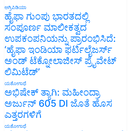
ಅಗ್ರಿಪಿಡಿಯಾ
ಹೈಫಾ ಗುಂಪು ಭಾರತದಲ್ಲಿ
ಸಂಪೂರ್ಣ ಮಾಲೀಕತ್ವದ
ಉಪಕಂಪನಿಯನ್ನು ಪ್ರಾರಂಭಿಸಿದೆ:
‘ಹೈಫಾ ಇಂಡಿಯಾ ಫರ್ಟಿಲೈಜರ್ಸ್
ಅಂಡ್ ಟೆಕ್ನೋಲಾಜೀಸ್ ಪ್ರೈವೇಟ್
ಲಿಮಿಟೆಡ್’
ಯಶೋಗಾಥೆ
ಅಭಿಷೇಕ್ ತ್ಯಾಗಿ: ಮಹೀಂದ್ರಾ
ಅರ್ಜುನ್ 605 DI ಜೊತೆ ಹೊಸ
ಎತ್ತರಗಳಿಗೆ
ಯಶೋಗಾಥೆ