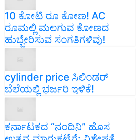
10 ಕೋಟಿ ರೂ ಕೋಣ! AC
ರೂಮಲ್ಲಿ ಮಲಗುವ ಕೋಣದ
ಹುಬ್ಬೇರಿಸುವ ಸಂಗತಿಗಳಿವು!
cylinder price ಸಿಲಿಂಡರ್‌
ಬೆಲೆಯಲ್ಲಿ ಭರ್ಜರಿ ಇಳಿಕೆ!
ಕರ್ನಾಟಕದ “ನಂದಿನಿ” ಹೊಸ
ಉತ್ಪನ್ನ ಮಾರುಕಟ್ಟೆಗೆ: ವಿಶೇಷತೆ