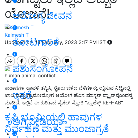
ಯೋಜನೆ!
ಆರೋಗ್ಯ ಜೀವನ
Kalmesh T
ತೋಟಗಾರಿಕೆ
Updated on: 14 February, 2023 2:17 PM IST
ಪಶುಸಂಗೋಪನೆ
human animal conflict
ಕಾಡಾನೆಗಳ ಹಾವಳಿ ತಪ್ಪಿಸಿ, ರೈತರು ಬೆಳೆದ ಬೆಳೆಗಳನ್ನು ರಕ್ಷಿಸುವ ನಿಟ್ಟಿನಲ್ಲಿ
ಇತರೆ
‌ಖಾದಿ ಮತ್ತು ಗ್ರಾಮೋದ್ಯೋಗ ಆಯೋಗ ಹೊಸ ಮಾಸ್ಟರ್‌ ಪ್ಲ್ಯಾನ್‌ವೊಂದನ್ನ
ಮಾಡಿದೆ. ಇಲ್ಲಿದೆ ಈ ಕುರಿತಾದ ಸ್ಪೆಷಲ್‌ ಸ್ಟೋರಿ “ಪ್ರಾಜೆಕ್ಟ್ RE-HAB”.
ಕೃಷಿ ಭೂಮಿಯಲ್ಲಿ ಹಾವುಗಳ
ಅಗ್ರಿಪೀಡಿಯಾ
ನಿರ್ವಹಣೆ ಮತ್ತು ಮುಂಜಾಗ್ರತೆ