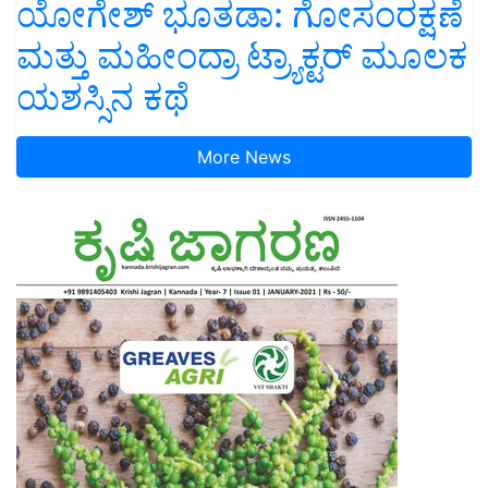
ಯೋಗೇಶ್ ಭೂತಡಾ: ಗೋಸಂರಕ್ಷಣೆ
ಮತ್ತು ಮಹೀಂದ್ರಾ ಟ್ರ್ಯಾಕ್ಟರ್ ಮೂಲಕ
ಯಶಸ್ಸಿನ ಕಥೆ
More News