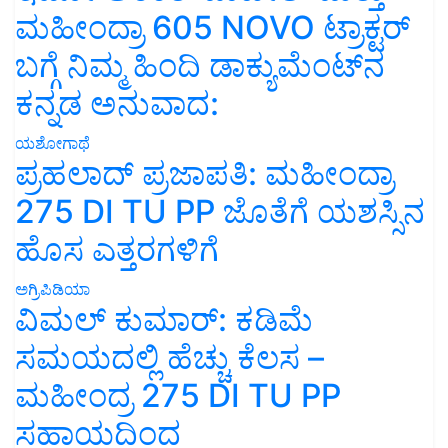
ಮಹೀಂದ್ರಾ 605 NOVO ಟ್ರಾಕ್ಟರ್
ಬಗ್ಗೆ ನಿಮ್ಮ ಹಿಂದಿ ಡಾಕ್ಯುಮೆಂಟ್‌ನ
ಕನ್ನಡ ಅನುವಾದ:
ಯಶೋಗಾಥೆ
ಪ್ರಹಲಾದ್ ಪ್ರಜಾಪತಿ: ಮಹೀಂದ್ರಾ
275 DI TU PP ಜೊತೆಗೆ ಯಶಸ್ಸಿನ
ಹೊಸ ಎತ್ತರಗಳಿಗೆ
ಅಗ್ರಿಪಿಡಿಯಾ
ವಿಮಲ್ ಕುಮಾರ್: ಕಡಿಮೆ
ಸಮಯದಲ್ಲಿ ಹೆಚ್ಚು ಕೆಲಸ –
ಮಹೀಂದ್ರ 275 DI TU PP
ಸಹಾಯದಿಂದ