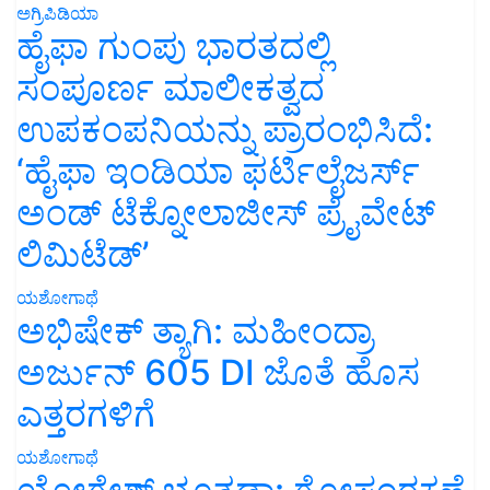
ಅಗ್ರಿಪಿಡಿಯಾ
ಹೈಫಾ ಗುಂಪು ಭಾರತದಲ್ಲಿ
ಸಂಪೂರ್ಣ ಮಾಲೀಕತ್ವದ
ಉಪಕಂಪನಿಯನ್ನು ಪ್ರಾರಂಭಿಸಿದೆ:
‘ಹೈಫಾ ಇಂಡಿಯಾ ಫರ್ಟಿಲೈಜರ್ಸ್
ಅಂಡ್ ಟೆಕ್ನೋಲಾಜೀಸ್ ಪ್ರೈವೇಟ್
ಲಿಮಿಟೆಡ್’
ಯಶೋಗಾಥೆ
ಅಭಿಷೇಕ್ ತ್ಯಾಗಿ: ಮಹೀಂದ್ರಾ
ಅರ್ಜುನ್ 605 DI ಜೊತೆ ಹೊಸ
ಎತ್ತರಗಳಿಗೆ
ಯಶೋಗಾಥೆ