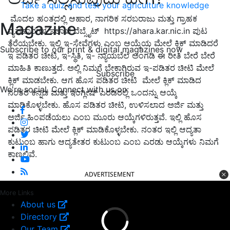
Take a quiz and test your agriculture knowledge
ಮೊದಲ ಹಂತದಲ್ಲಿ ಆಹಾರ, ನಾಗರಿಕ ಸರಬರಾಜು ಮತ್ತು ಗ್ರಾಹಕ
Magazine
ವ್ಯವಹಾರಗಳ ಇಲಾಖೆ ವೆಬ್ಸೈಟ್ https://ahara.kar.nic.in ಪುಟ
ತೆರೆಯಬೇಕು. ಇಲ್ಲಿ ಇ-ಸೇವೆಗಳು ಎಂಬ ಆಯ್ಕೆಯ ಮೇಲೆ ಕ್ಲಿಕ್ ಮಾಡಿದರೆ
Subscribe to our print & digital magazines now
ಇ ಪಡಿತರ ಚೀಟಿ, ಇ-ಸ್ಥಿತಿ, ಇ- ನ್ಯಾಯಬೆಲೆ ಅಂಗಡಿ ಈ ರೀತಿ ಬೇರೆ ಬೇರೆ
ಮಾಹಿತಿ ಕಾಣುತ್ತದೆ. ಅಲ್ಲಿ ನಿಮಗೆ ಬೇಕಾಗಿರುವ ಇ-ಪಡಿತರ ಚೀಟಿ ಮೇಲೆ
Subscribe
ಕ್ಲಿಕ್ ಮಾಡಬೇಕು. ಆಗ ಹೊಸ ಪಡಿತರ ಚೀಟಿ ಮೇಲೆ ಕ್ಲಿಕ್ ಮಾಡಿದ
We're social. Connect with us on:
ನಂತರ ಕನ್ನಡ ಮತ್ತು ಇಂಗ್ಲೀಷ್ ಎರಡರಲ್ಲಿ ಒಂದನ್ನು ಆಯ್ಕೆ
ಮಾಡಿಕೊಳ್ಳಬೇಕು. ಹೊಸ ಪಡಿತರ ಚೀಟಿ, ಉಳಿಸಲಾದ ಅರ್ಜಿ ಮತ್ತು
ಅರ್ಜಿ ಹಿಂಪಡೆಯಲು ಎಂಬ ಮೂರು ಆಯ್ಕೆಗಳಿರುತ್ತವೆ. ಇಲ್ಲಿ ಹೊಸ
ಪಡಿತರ ಚೀಟಿ ಮೇಲೆ ಕ್ಲಿಕ್ ಮಾಡಿಕೊಳ್ಳಬೇಕು. ನಂತರ ಇಲ್ಲಿ ಆದ್ಯತಾ
ಕುಟುಂಬ ಹಾಗು ಆದ್ಯತೇತರ ಕುಟುಂಬ ಎಂಬ ಎರಡು ಆಯ್ಕೆಗಳು ನಿಮಗೆ
ಕಾಣಲಿವೆ.
ADVERTISEMENT
More Links
About us
Directory
Our Team