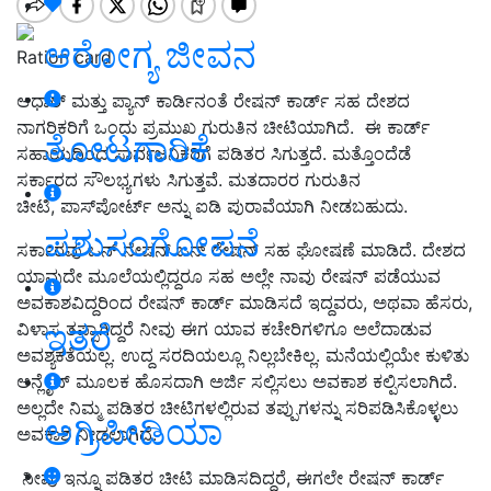
ಆರೋಗ್ಯ ಜೀವನ
Ration card
ಆಧಾರ್ ಮತ್ತು ಪ್ಯಾನ್ ಕಾರ್ಡಿನಂತೆ ರೇಷನ್ ಕಾರ್ಡ್ ಸಹ ದೇಶದ
ನಾಗರಿಕರಿಗೆ ಒಂದು ಪ್ರಮುಖ ಗುರುತಿನ ಚೀಟಿಯಾಗಿದೆ. ಈ ಕಾರ್ಡ್
ತೋಟಗಾರಿಕೆ
ಸಹಾಯದಿಂದ ಸಾರ್ವಜನಿಕರಿಗೆ ಪಡಿತರ ಸಿಗುತ್ತದೆ. ಮತ್ತೊಂದೆಡೆ
ಸರ್ಕಾರದ ಸೌಲಭ್ಯಗಳು ಸಿಗುತ್ತವೆ. ಮತದಾರರ ಗುರುತಿನ
ಚೀಟಿ, ಪಾಸ್‌ಪೋರ್ಟ್ ಅನ್ನು ಐಡಿ ಪುರಾವೆಯಾಗಿ ನೀಡಬಹುದು.
ಪಶುಸಂಗೋಪನೆ
ಸರ್ಕಾರವು ಒನ್ ನೇಷನ್ ಒನ್ ರೇಷನ್ ಸಹ ಘೋಷಣೆ ಮಾಡಿದೆ. ದೇಶದ
ಯಾವುದೇ ಮೂಲೆಯಲ್ಲಿದ್ದರೂ ಸಹ ಅಲ್ಲೇ ನಾವು ರೇಷನ್ ಪಡೆಯುವ
ಅವಕಾಶವಿದ್ದರಿಂದ ರೇಷನ್ ಕಾರ್ಡ್ ಮಾಡಿಸದೆ ಇದ್ದವರು, ಅಥವಾ ಹೆಸರು,
ಇತರೆ
ವಿಳಾಸ ತಪ್ಪಾಗಿದ್ದರೆ ನೀವು ಈಗ ಯಾವ ಕಚೇರಿಗಳಿಗೂ ಅಲೆದಾಡುವ
ಅವಶ್ಯಕತೆಯಲ್ಲ. ಉದ್ದ ಸರದಿಯಲ್ಲೂ ನಿಲ್ಲಬೇಕಿಲ್ಲ. ಮನೆಯಲ್ಲಿಯೇ ಕುಳಿತು
ಆನ್ಲೈನ್ ಮೂಲಕ ಹೊಸದಾಗಿ ಅರ್ಜಿ ಸಲ್ಲಿಸಲು ಅವಕಾಶ ಕಲ್ಪಿಸಲಾಗಿದೆ.
ಅಲ್ಲದೇ ನಿಮ್ಮ ಪಡಿತರ ಚೀಟಿಗಳಲ್ಲಿರುವ ತಪ್ಪುಗಳನ್ನು ಸರಿಪಡಿಸಿಕೊಳ್ಳಲು
ಅಗ್ರಿಪೀಡಿಯಾ
ಅವಕಾಶ ನೀಡಲಾಗಿದೆ.
ನೀವು ಇನ್ನೂ ಪಡಿತರ ಚೀಟಿ ಮಾಡಿಸದಿದ್ದರೆ, ಈಗಲೇ ರೇಷನ್ ಕಾರ್ಡ್