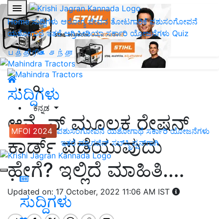
Home
ಸುದ್ದಿಗಳು
ಆರೋಗ್ಯ ಜೀವನ
ತೋಟಗಾರಿಕೆ
ಪಶುಸಂಗೋಪನೆ
ಯಶೋಗಾಥೆ
ಇತರೆ
ಅಗ್ರಿಪೀಡಿಯಾ
ಸರ್ಕಾರಿ ಯೋಜನೆಗಳು
Quiz
பத்திரிகை சந்தா
ಸುದ್ದಿಗಳು
ಕನ್ನಡ
ಆನ್ಲೈನ್ ಮೂಲಕ ರೇಷನ್
MFOI 2024
ಪಶುಸಂಗೋಪನೆ
ಯಶೋಗಾಥೆ
ಸರ್ಕಾರಿ ಯೋಜನೆಗಳು
ಕಾರ್ಡ್ ಪಡೆಯುವುದು
ಇತರೆ
ಮ್ಯಾಗಜಿನ್‌ ಸಬ್‌ಸ್ಕ್ರಿಪ್ಷನ್‌ಗಾಗಿ
ಹೇಗೆ? ಇಲ್ಲಿದೆ ಮಾಹಿತಿ....
Updated on: 17 October, 2022 11:06 AM IST
ಸುದ್ದಿಗಳು