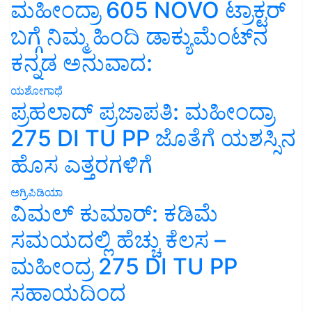
ಮಹೀಂದ್ರಾ 605 NOVO ಟ್ರಾಕ್ಟರ್
ಬಗ್ಗೆ ನಿಮ್ಮ ಹಿಂದಿ ಡಾಕ್ಯುಮೆಂಟ್‌ನ
ಕನ್ನಡ ಅನುವಾದ:
ಯಶೋಗಾಥೆ
ಪ್ರಹಲಾದ್ ಪ್ರಜಾಪತಿ: ಮಹೀಂದ್ರಾ
275 DI TU PP ಜೊತೆಗೆ ಯಶಸ್ಸಿನ
ಹೊಸ ಎತ್ತರಗಳಿಗೆ
ಅಗ್ರಿಪಿಡಿಯಾ
ವಿಮಲ್ ಕುಮಾರ್: ಕಡಿಮೆ
ಸಮಯದಲ್ಲಿ ಹೆಚ್ಚು ಕೆಲಸ –
ಮಹೀಂದ್ರ 275 DI TU PP
ಸಹಾಯದಿಂದ