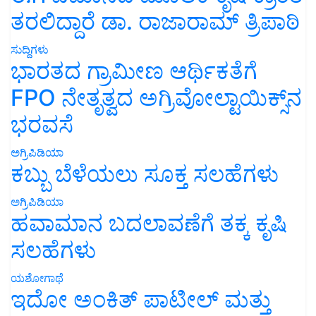
ತರಲಿದ್ದಾರೆ ಡಾ. ರಾಜಾರಾಮ್ ತ್ರಿಪಾಠಿ
ಸುದ್ದಿಗಳು
ಭಾರತದ ಗ್ರಾಮೀಣ ಆರ್ಥಿಕತೆಗೆ
FPO ನೇತೃತ್ವದ ಅಗ್ರಿವೋಲ್ಟಾಯಿಕ್ಸ್‌ನ
ಭರವಸೆ
ಅಗ್ರಿಪಿಡಿಯಾ
ಕಬ್ಬು ಬೆಳೆಯಲು ಸೂಕ್ತ ಸಲಹೆಗಳು
ಅಗ್ರಿಪಿಡಿಯಾ
ಹವಾಮಾನ ಬದಲಾವಣೆಗೆ ತಕ್ಕ ಕೃಷಿ
ಸಲಹೆಗಳು
ಯಶೋಗಾಥೆ
ಇದೋ ಅಂಕಿತ್ ಪಾಟೀಲ್ ಮತ್ತು