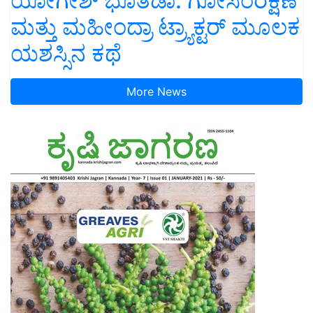
ಯೋಗೇಶ್ ಭೂತಡಾ: ಗೋಸಂರಕ್ಷಣೆ
ಮತ್ತು ಮಹೀಂದ್ರಾ ಟ್ರ್ಯಾಕ್ಟರ್ ಮೂಲಕ
ಯಶಸ್ಸಿನ ಕಥೆ
More News