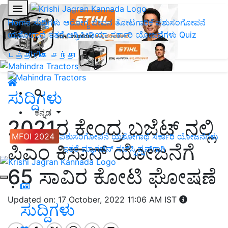
Home
ಸುದ್ದಿಗಳು
ಆರೋಗ್ಯ ಜೀವನ
ತೋಟಗಾರಿಕೆ
ಪಶುಸಂಗೋಪನೆ
ಯಶೋಗಾಥೆ
ಇತರೆ
ಅಗ್ರಿಪೀಡಿಯಾ
ಸರ್ಕಾರಿ ಯೋಜನೆಗಳು
Quiz
பத்திரிகை சந்தா
ಸುದ್ದಿಗಳು
ಕನ್ನಡ
2021ರ ಕೇಂದ್ರ ಬಜೆಟ್ ನಲ್ಲಿ
MFOI 2024
ಪಶುಸಂಗೋಪನೆ
ಯಶೋಗಾಥೆ
ಸರ್ಕಾರಿ ಯೋಜನೆಗಳು
ಪಿಎಂ ಕಿಸಾನ್ ಯೋಜನೆಗೆ
ಇತರೆ
ಮ್ಯಾಗಜಿನ್‌ ಸಬ್‌ಸ್ಕ್ರಿಪ್ಷನ್‌ಗಾಗಿ
65 ಸಾವಿರ ಕೋಟಿ ಘೋಷಣೆ
Updated on: 17 October, 2022 11:06 AM IST
ಸುದ್ದಿಗಳು