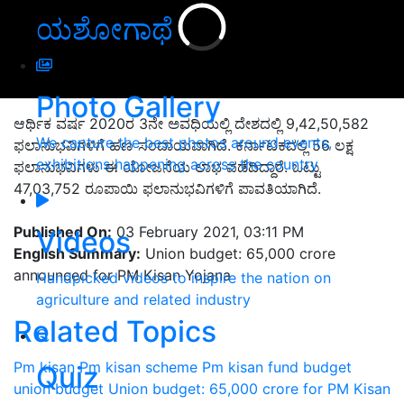
ಯಶೋಗಾಥೆ
Photo Gallery
ಆರ್ಥಿಕ ವರ್ಷ 2020ರ 3ನೇ ಅವಧಿಯಲ್ಲಿ ದೇಶದಲ್ಲಿ 9,42,50,582
We capture the best photos around events,
ಫಲಾನುಭವಿಗಳಿಗೆ ಹಣ ಸಂದಾಯವಾಗಿದೆ. ಕರ್ನಾಟಕದಲ್ಲಿ 56 ಲಕ್ಷ
exhibitions happening across the country
ಫಲಾನುಭವಿಗಳು ಈ ಯೋಜನೆಯ ಲಾಭ ಪಡೆದಿದ್ದಾರೆ. ಒಟ್ಟು
47,03,752 ರೂಪಾಯಿ ಫಲಾನುಭವಿಗಳಿಗೆ ಪಾವತಿಯಾಗಿದೆ.
Published On:
03 February 2021, 03:11 PM
Videos
English Summary:
Union budget: 65,000 crore
announced for PM Kisan Yojana
Handpicked videos to inspire the nation on
agriculture and related industry
Related Topics
Pm kisan
Pm kisan scheme
Pm kisan fund
budget
Quiz
union budget
Union budget: 65,000 crore for PM Kisan