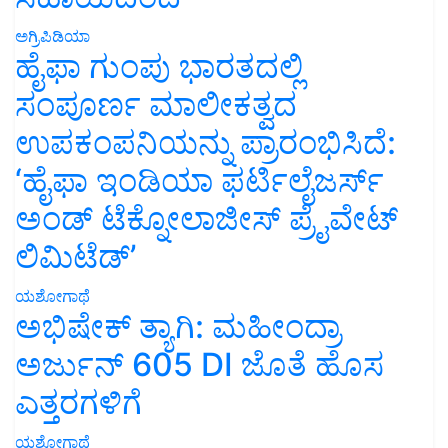
ಅಗ್ರಿಪಿಡಿಯಾ
ಹೈಫಾ ಗುಂಪು ಭಾರತದಲ್ಲಿ
ಸಂಪೂರ್ಣ ಮಾಲೀಕತ್ವದ
ಉಪಕಂಪನಿಯನ್ನು ಪ್ರಾರಂಭಿಸಿದೆ:
‘ಹೈಫಾ ಇಂಡಿಯಾ ಫರ್ಟಿಲೈಜರ್ಸ್
ಅಂಡ್ ಟೆಕ್ನೋಲಾಜೀಸ್ ಪ್ರೈವೇಟ್
ಲಿಮಿಟೆಡ್’
ಯಶೋಗಾಥೆ
ಅಭಿಷೇಕ್ ತ್ಯಾಗಿ: ಮಹೀಂದ್ರಾ
ಅರ್ಜುನ್ 605 DI ಜೊತೆ ಹೊಸ
ಎತ್ತರಗಳಿಗೆ
ಯಶೋಗಾಥೆ