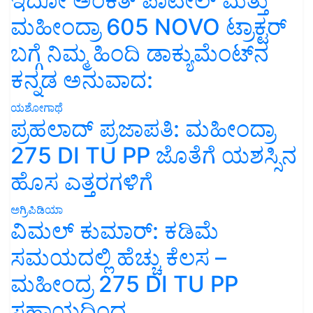
ಇದೋ ಅಂಕಿತ್ ಪಾಟೀಲ್ ಮತ್ತು
ಮಹೀಂದ್ರಾ 605 NOVO ಟ್ರಾಕ್ಟರ್
ಬಗ್ಗೆ ನಿಮ್ಮ ಹಿಂದಿ ಡಾಕ್ಯುಮೆಂಟ್‌ನ
ಕನ್ನಡ ಅನುವಾದ:
ಯಶೋಗಾಥೆ
ಪ್ರಹಲಾದ್ ಪ್ರಜಾಪತಿ: ಮಹೀಂದ್ರಾ
275 DI TU PP ಜೊತೆಗೆ ಯಶಸ್ಸಿನ
ಹೊಸ ಎತ್ತರಗಳಿಗೆ
ಅಗ್ರಿಪಿಡಿಯಾ
ವಿಮಲ್ ಕುಮಾರ್: ಕಡಿಮೆ
ಸಮಯದಲ್ಲಿ ಹೆಚ್ಚು ಕೆಲಸ –
ಮಹೀಂದ್ರ 275 DI TU PP
ಸಹಾಯದಿಂದ