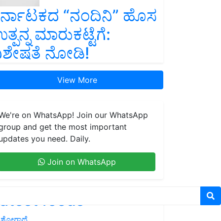
ರ್ನಾಟಕದ “ನಂದಿನಿ” ಹೊಸ
ತ್ಪನ್ನ ಮಾರುಕಟ್ಟೆಗೆ:
ಿಶೇಷತೆ ನೋಡಿ!
View More
We're on WhatsApp! Join our WhatsApp
group and get the most important
updates you need. Daily.
Join on WhatsApp
atest feeds
ಶೋಗಾಥೆ