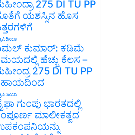
ಹೀಂದ್ರಾ 275 DI TU PP
ೊತೆಗೆ ಯಶಸ್ಸಿನ ಹೊಸ
ತ್ತರಗಳಿಗೆ
್ರಿಪಿಡಿಯಾ
ಿಮಲ್ ಕುಮಾರ್: ಕಡಿಮೆ
ಮಯದಲ್ಲಿ ಹೆಚ್ಚು ಕೆಲಸ –
ಹೀಂದ್ರ 275 DI TU PP
ಸಹಾಯದಿಂದ
್ರಿಪಿಡಿಯಾ
ೈಫಾ ಗುಂಪು ಭಾರತದಲ್ಲಿ
ಂಪೂರ್ಣ ಮಾಲೀಕತ್ವದ
ಪಕಂಪನಿಯನ್ನು