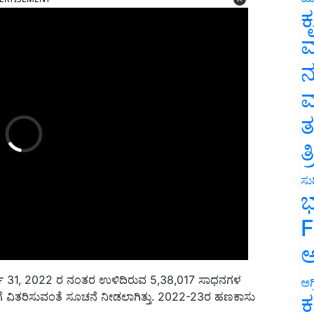
ಕ
ವ
ನ
ಮ
ತ
ತ
ಸುದ
ಭ
F
ಅ
ಾರ್ಚ್ 31, 2022 ರ ನಂತರ ಉಳಿದಿರುವ 5,38,017 ಸಾಧನಗಳ
ೆ ವಿತರಿಸುವಂತೆ ಸೂಚನೆ ನೀಡಲಾಗಿತ್ತು. 2022-23ರ ಹಣಕಾಸು
ಅಗ
ಕ