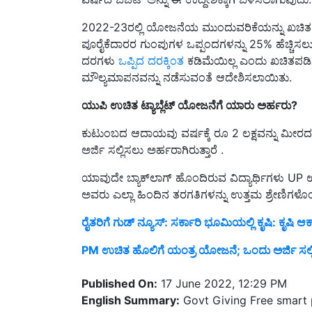
2022-23ರಲ್ಲಿ ಯೋಜನೆಯ ಮುಂದುವರಿಕೆಯನ್ನು ಖಚಿತಪ
ಪೂರೈಕೆದಾರರ ಗುಂಪುಗಳ ಒಪ್ಪಂದಗಳನ್ನು 25% ಹೆಚ್ಚಿಸಲ
ದರಗಳು
ಒಪ್ಪಿದ ದರಕ್ಕಿಂತ
ಕಡಿಮೆಯಿಲ್ಲ ಎಂದು ಖಚಿತಪಡಿಸಲು
ಮೌಲ್ಯಮಾಪನವನ್ನು ನಡೆಸುವಂತೆ ಆದೇಶಿಸಲಾಯಿತು.
ಯುಪಿ ಉಚಿತ ಟ್ಯಾಬ್ಲೆಟ್ ಯೋಜನೆಗೆ ಯಾರು ಅರ್ಹರು?
ಕುಟುಂಬದ ಆದಾಯವು ವರ್ಷಕ್ಕೆ ರೂ 2 ಲಕ್ಷವನ್ನು ಮೀರದ ವಿ
ಅರ್ಜಿ ಸಲ್ಲಿಸಲು ಅರ್ಹರಾಗಿರುತ್ತಾರೆ .
ಯಾವುದೇ ಬ್ಯಾಕ್‌ಲಾಗ್ ಹೊಂದಿರುವ ವಿದ್ಯಾರ್ಥಿಗಳು UP ಉ
ಅವರು ಎಲ್ಲಾ ಹಿಂದಿನ ತರಗತಿಗಳನ್ನು ಉತ್ತಮ ಶ್ರೇಣಿಗಳೊಂ
ರೈತರಿಗೆ ಗುಡ್ ನ್ಯೂಸ್: ಸರ್ಕಾರಿ ಭೂಮಿಯಲ್ಲಿ ಕೃಷಿ: ಕೃಷಿ
PM ಉಚಿತ ಹೊಲಿಗೆ ಯಂತ್ರ ಯೋಜನೆ; ಒಂದು ಅರ್ಜಿ ಸಲ್ಲಿಸ
Published On:
17 June 2022, 12:29 PM
English Summary:
Govt Giving Free smart