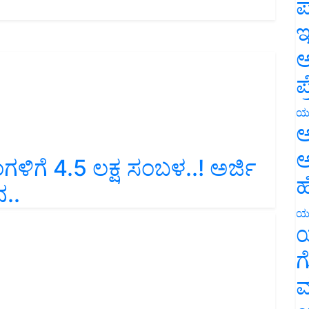
ಪ
ಇ
ಅ
ಪ
ಯ
ಅ
ಂಗಳಿಗೆ 4.5 ಲಕ್ಷ ಸಂಬಳ..! ಅರ್ಜಿ
ಅ
ನ..
ಹ
ಯ
ಯ
ಗ
ಮ