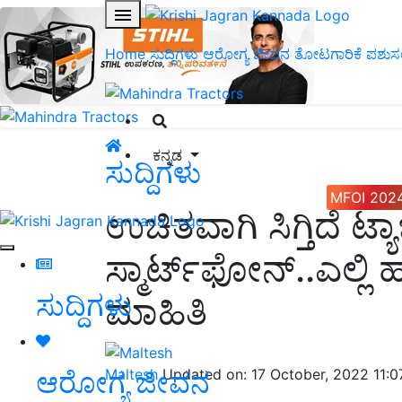
Home
ಸುದ್ದಿಗಳು
ಆರೋಗ್ಯ ಜೀವನ
ತೋಟಗಾರಿಕೆ
ಪಶುಸ
ಕನ್ನಡ
ಸುದ್ದಿಗಳು
MFOI 202
ಉಚಿತವಾಗಿ ಸಿಗ್ತಿದೆ ಟ್
ಸ್ಮಾರ್ಟ್‌ಫೋನ್‌..ಎಲ್ಲಿ
ಸುದ್ದಿಗಳು
ಮಾಹಿತಿ
ಆರೋಗ್ಯ ಜೀವನ
Maltesh
Updated on: 17 October, 2022 11: