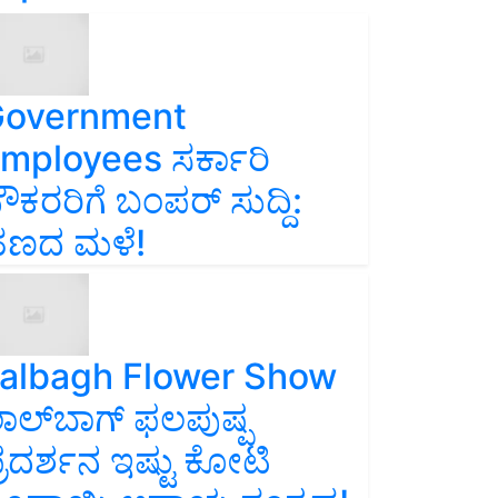
overnment
mployees ಸರ್ಕಾರಿ
ೌಕರರಿಗೆ ಬಂಪರ್‌ ಸುದ್ದಿ:
ಣದ ಮಳೆ!
albagh Flower Show
ಾಲ್‌ಬಾಗ್ ಫಲಪುಷ್ಪ
್ರದರ್ಶನ ಇಷ್ಟು ಕೋಟಿ