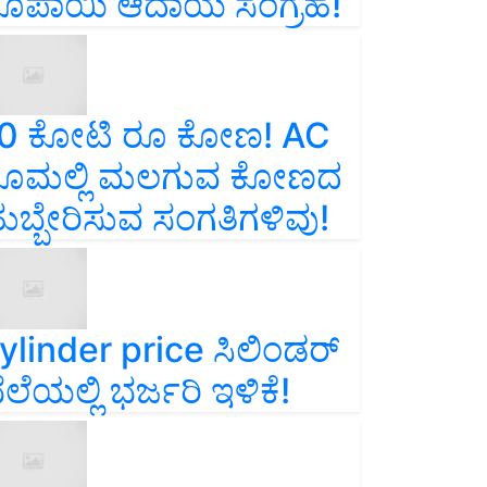
ೂಪಾಯಿ ಆದಾಯ ಸಂಗ್ರಹ!
0 ಕೋಟಿ ರೂ ಕೋಣ! AC
ೂಮಲ್ಲಿ ಮಲಗುವ ಕೋಣದ
ುಬ್ಬೇರಿಸುವ ಸಂಗತಿಗಳಿವು!
ylinder price ಸಿಲಿಂಡರ್‌
ೆಲೆಯಲ್ಲಿ ಭರ್ಜರಿ ಇಳಿಕೆ!