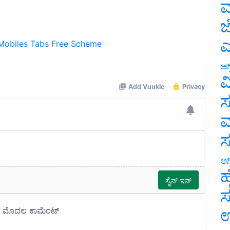
ಮ
ಜ
Mobiles
Tabs
Free
Scheme
ಎ
ಅಗ
ವ
ಸ
ಮ
ಅಗ
ಹ
ಸ
ಉ