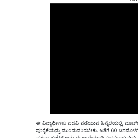
ಈ ವಿದ್ಯಾರ್ಥಿಗಳು ಪದವಿ ಪಡೆಯುವ ಹಿನ್ನೆಲೆಯಲ್ಲಿ, ಮ
ಪೂರೈಕೆಯನ್ನು ಮುಂದುವರಿಸಬೇಕು. ಜತೆಗೆ 60 ದಿನದೊಳಗ
ವರ್ಷದ ಬಜೆಟ್ ಅನ್ನು ಈ ಉದ್ದೇಶಕ್ಕಾಗಿ ಬಳಸಲಾಗುವುದು.