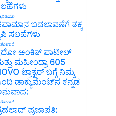
ಲಹೆಗಳು
್ರಿಪಿಡಿಯಾ
ವಾಮಾನ ಬದಲಾವಣೆಗೆ ತಕ್ಕ
ೃಷಿ ಸಲಹೆಗಳು
ಶೋಗಾಥೆ
ದೋ ಅಂಕಿತ್ ಪಾಟೀಲ್
ತ್ತು ಮಹೀಂದ್ರಾ 605
OVO ಟ್ರಾಕ್ಟರ್ ಬಗ್ಗೆ ನಿಮ್ಮ
ಿಂದಿ ಡಾಕ್ಯುಮೆಂಟ್‌ನ ಕನ್ನಡ
ನುವಾದ:
ಶೋಗಾಥೆ
್ರಹಲಾದ್ ಪ್ರಜಾಪತಿ: