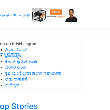
த்திரிகை சந்தா
op on Krishi Jagran
ಪಿ.ಎಂ. ಕಿಸಾನ್
ಸ್ಕ್ರಿಪ್ಷನ್‌ಗಾಗಿ
ಜೀವಾಮೃತ
ಕಿಸಾನ್ ಕ್ರೇಡಿಟ್ ಕಾರ್ಡ್
ಬೆಳೆಗಳ ರೋಗ
ಕೃಷಿ ಯಂತ್ರೋಪಕರಣಗಳ ಸಹಾಯಧನ
ಆಡು ಸಾಕಾಣಿಕೆ
ಉದ್ಯೋಗ
op Stories