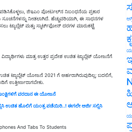
ಸ
ಡಿಸಿಕೊಳ್ಳಲು, ಜಿಇಎಂ ಪೋರ್ಟಲ್‌ನ ನಿಬಂಧನೆಯ ಪ್ರಕಾರ
ು ಸೂಚನೆಗಳನ್ನು ನೀಡಲಾಗಿದೆ. ಹೆಚ್ಚುವರಿಯಾಗಿ, ಈ ಸಾಧನಗಳ
ಅಗ
 ಟ್ಯಾಬ್ಲೆಟ್ ಮತ್ತು ಸ್ಮಾರ್ಟ್‌ಫೋನ್ ದರಗಳ ಮಾರುಕಟ್ಟೆ
ಹ
ಕ
ದ್ಯಾರ್ಥಿಗಳು ಮಾತ್ರ ಉತ್ತರ ಪ್ರದೇಶ ಉಚಿತ ಟ್ಯಾಬ್ಲೆಟ್ ಯೋಜನೆಗೆ
ಯ
ಇ
ಮ
ಚಿತ ಟ್ಯಾಬ್ಲೆಟ್ ಯೋಜನೆ 2021 ಗೆ ಅರ್ಹರಾಗಿರುವುದಿಲ್ಲ; ಬದಲಿಗೆ,
ದಿಗೆ ಉತ್ತೀರ್ಣರಾಗಬೇಕು.
N
 ಆಕಾಂಕ್ಷಿಗಳಿಗೆ ವರದಾನ ಈ ಯೋಜನೆ
ಹ
ಿ ಉಚಿತ ಹೊಲಿಗೆ ಯಂತ್ರ ಪಡೆಯಿರಿ..! ಈಗಲೇ ಅರ್ಜಿ ಸಲ್ಲಿಸಿ
ಅ
ಯ
 phones And Tabs To Students
ಪ