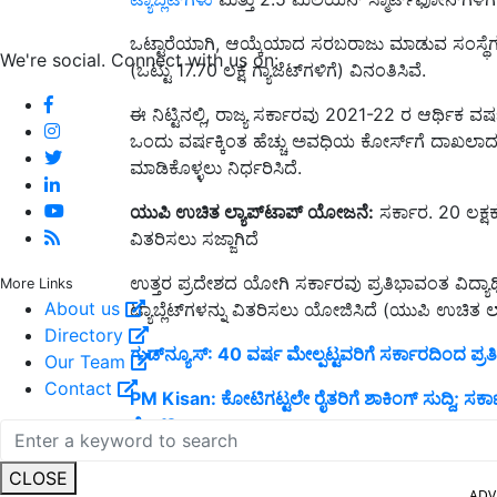
ಒಟ್ಟಾರೆಯಾಗಿ, ಆಯ್ಕೆಯಾದ ಸರಬರಾಜು ಮಾಡುವ ಸಂಸ್ಥೆಗಳು 7.2
We're social. Connect with us on:
(ಒಟ್ಟು 17.70 ಲಕ್ಷ ಗ್ಯಾಜೆಟ್‌ಗಳಿಗೆ) ವಿನಂತಿಸಿವೆ.
ಈ ನಿಟ್ಟಿನಲ್ಲಿ, ರಾಜ್ಯ ಸರ್ಕಾರವು 2021-22 ರ ಆರ್ಥ
ಒಂದು ವರ್ಷಕ್ಕಿಂತ ಹೆಚ್ಚು ಅವಧಿಯ ಕೋರ್ಸ್‌ಗೆ ದಾಖಲಾದ 1
ಮಾಡಿಕೊಳ್ಳಲು ನಿರ್ಧರಿಸಿದೆ.
ಯುಪಿ ಉಚಿತ ಲ್ಯಾಪ್‌ಟಾಪ್ ಯೋಜನೆ:
ಸರ್ಕಾರ. 20 ಲಕ್ಷಕ್
ವಿತರಿಸಲು ಸಜ್ಜಾಗಿದೆ
ಉತ್ತರ ಪ್ರದೇಶದ ಯೋಗಿ ಸರ್ಕಾರವು ಪ್ರತಿಭಾವಂತ ವಿದ್ಯಾರ್ಥ
More Links
About us
ಟ್ಯಾಬ್ಲೆಟ್‌ಗಳನ್ನು ವಿತರಿಸಲು ಯೋಜಿಸಿದೆ (ಯುಪಿ ಉಚಿತ ಲ
Directory
ಗುಡ್‌ನ್ಯೂಸ್‌: 40 ವರ್ಷ ಮೇಲ್ಪಟ್ಟವರಿಗೆ ಸರ್ಕಾರದಿಂದ ಪ್ರ
Our Team
Contact
PM Kisan: ಕೋಟಿಗಟ್ಟಲೇ ರೈತರಿಗೆ ಶಾಕಿಂಗ್ ಸುದ್ದಿ; ಸರ್ಕ
ಸೇಫ್‌?
ADV
CLOSE