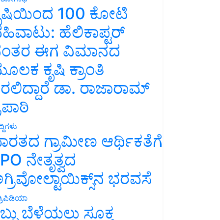
ೃಷಿಯಿಂದ 100 ಕೋಟಿ
ಹಿವಾಟು: ಹೆಲಿಕಾಪ್ಟರ್
ಂತರ ಈಗ ವಿಮಾನದ
ೂಲಕ ಕೃಷಿ ಕ್ರಾಂತಿ
ರಲಿದ್ದಾರೆ ಡಾ. ರಾಜಾರಾಮ್
್ರಿಪಾಠಿ
್ದಿಗಳು
ಾರತದ ಗ್ರಾಮೀಣ ಆರ್ಥಿಕತೆಗೆ
PO ನೇತೃತ್ವದ
ಗ್ರಿವೋಲ್ಟಾಯಿಕ್ಸ್‌ನ ಭರವಸೆ
್ರಿಪಿಡಿಯಾ
ಬ್ಬು ಬೆಳೆಯಲು ಸೂಕ್ತ