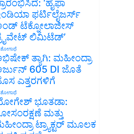
್ರಾರಂಭಿಸಿದೆ: ‘ಹೈಫಾ
ಂಡಿಯಾ ಫರ್ಟಿಲೈಜರ್ಸ್
ಂಡ್ ಟೆಕ್ನೋಲಾಜೀಸ್
್ರೈವೇಟ್ ಲಿಮಿಟೆಡ್’
ಶೋಗಾಥೆ
ಭಿಷೇಕ್ ತ್ಯಾಗಿ: ಮಹೀಂದ್ರಾ
ರ್ಜುನ್ 605 DI ಜೊತೆ
ೊಸ ಎತ್ತರಗಳಿಗೆ
ಶೋಗಾಥೆ
ೋಗೇಶ್ ಭೂತಡಾ:
ೋಸಂರಕ್ಷಣೆ ಮತ್ತು
ಹೀಂದ್ರಾ ಟ್ರ್ಯಾಕ್ಟರ್ ಮೂಲಕ