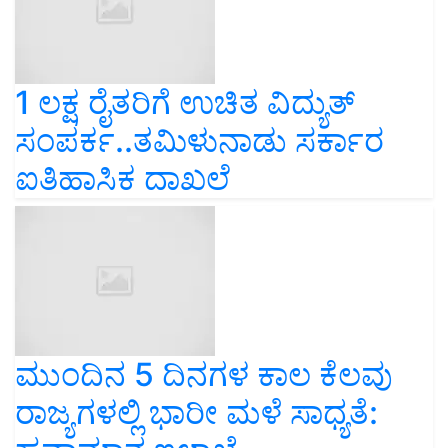
1 ಲಕ್ಷ ರೈತರಿಗೆ ಉಚಿತ ವಿದ್ಯುತ್
ಸಂಪರ್ಕ..ತಮಿಳುನಾಡು ಸರ್ಕಾರ
ಐತಿಹಾಸಿಕ ದಾಖಲೆ
ಮುಂದಿನ 5 ದಿನಗಳ ಕಾಲ ಕೆಲವು
ರಾಜ್ಯಗಳಲ್ಲಿ ಭಾರೀ ಮಳೆ ಸಾಧ್ಯತೆ: