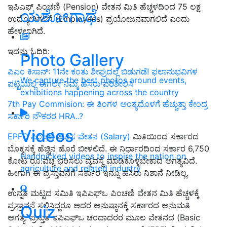
ಇಪಿಎಫ್ ಪಿಂಚಣಿ (Pension) ವೇತನ ಮಿತಿ ಹೆಚ್ಚಳದಿಂದ 75 ಲಕ್ಷ
ಯಶೋಗಾಥೆ
ಉದ್ಯೋಗಿಗಳಿಗೆ (Employees) ಪ್ರಯೋಜನವಾಗಲಿದೆ ಎಂದು
ಹೇಳಲಾಗಿದೆ.
ಇದನ್ನು ಓದಿರಿ:
Photo Gallery
ಪಿಎಂ ಕಿಸಾನ್: 11ನೇ ಕಂತು ಶೀಘ್ರದಲ್ಲೆ ಬಿಡುಗಡೆ! ಫಲಾನುಭವಿಗಳ
We capture the best photos around events,
ಪಟ್ಟಿಯಲ್ಲಿ ಈಗಲೇ ನಿಮ್ಮ ಹೆಸರು ಪರಿಶೀಲಿಸಿ
exhibitions happening across the country
7th Pay Commision: ಈ ತಿಂಗಳ ಅಂತ್ಯದೊಳಗೆ ಹೆಚ್ಚುತ್ತಾ ಕೇಂದ್ರ
ಸರ್ಕಾರಿ ನೌಕರರ HRA..?
Videos
EPFO ಪಿಂಚಣಿ ಹೊಸ ವೇತನ (Salary)
ಮಿತಿಯಿಂದ ಸರ್ಕಾರದ
ಬೊಕ್ಕಸಕ್ಕೆ ಹೆಚ್ಚಿನ ಹೊರೆ ಬೀಳಲಿದೆ. ಈ ನಿರ್ಧಾರದಿಂದ ಸರ್ಕಾರ 6,750
Handpicked videos to inspire the nation on
ಕೋಟಿ ರೂ.ವೆಚ್ಚ ಭರಿಸಲು ವ್ಯವಸ್ಥೆ ಮಾಡಿಕೊಳ್ಳಬೇಕಾದ ಅಗತ್ಯವಿದೆ.
agriculture and related industry
ಹೀಗಾಗಿ ಈ ಪ್ರಸ್ತಾವನೆಗೆ ಸರ್ಕಾರ ಇನ್ನೂ ಹಸಿರು ನಿಶಾನೆ ನೀಡಿಲ್ಲ.
ಉನ್ನತ ಮಟ್ಟದ ಸಮಿತಿ ಇಪಿಎಫ್ಒ ಪಿಂಚಣಿ ವೇತನ ಮಿತಿ ಹೆಚ್ಚಳಕ್ಕೆ
ಪ್ರಸ್ತಾವನೆ ಸಲ್ಲಿಸಿದ್ದರೂ ಅದರ ಅನುಷ್ಠಾನಕ್ಕೆ ಸರ್ಕಾರದ ಅನುಮತಿ
Quiz
ಅಗತ್ಯ. ಪ್ರಸ್ತುತ ಇಪಿಎಫ್ಒ ಚಂದಾದರರ ಮೂಲ ವೇತನದ (Basic