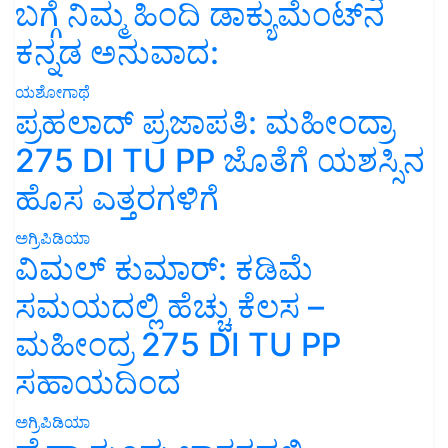
ಬಗ್ಗೆ ನಿಮ್ಮ ಹಿಂದಿ ಡಾಕ್ಯುಮೆಂಟ್‌ನ
ಕನ್ನಡ ಅನುವಾದ:
ಯಶೋಗಾಥೆ
ಪ್ರಹಲಾದ್ ಪ್ರಜಾಪತಿ: ಮಹೀಂದ್ರಾ
275 DI TU PP ಜೊತೆಗೆ ಯಶಸ್ಸಿನ
ಹೊಸ ಎತ್ತರಗಳಿಗೆ
ಅಗ್ರಿಪಿಡಿಯಾ
ವಿಮಲ್ ಕುಮಾರ್: ಕಡಿಮೆ
ಸಮಯದಲ್ಲಿ ಹೆಚ್ಚು ಕೆಲಸ –
ಮಹೀಂದ್ರ 275 DI TU PP
ಸಹಾಯದಿಂದ
ಅಗ್ರಿಪಿಡಿಯಾ