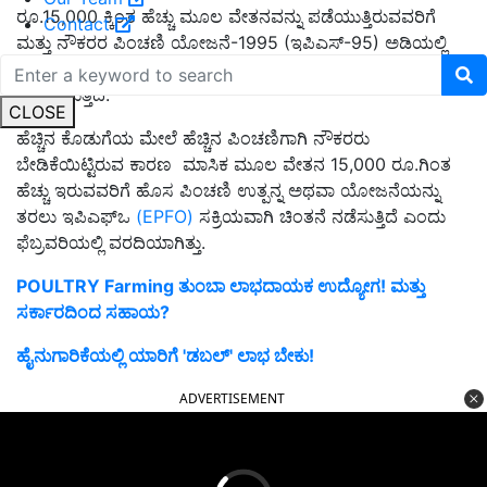
ರೂ.15,000 ಕ್ಕಿಂತ ಹೆಚ್ಚು ಮೂಲ ವೇತನವನ್ನು ಪಡೆಯುತ್ತಿರುವವರಿಗೆ
Contact
ಮತ್ತು ನೌಕರರ ಪಿಂಚಣಿ ಯೋಜನೆ-1995 (ಇಪಿಎಸ್-95) ಅಡಿಯಲ್ಲಿ
ಕಡ್ಡಾಯವಾಗಿ ಒಳಪಡದವರಿಗೆ ಹೊಸ ಪಿಂಚಣಿ ತರಲು ಇಪಿಎಫ್‌ಒ
ಯೋಚಿಸುತ್ತಿದೆ.
CLOSE
ಹೆಚ್ಚಿನ ಕೊಡುಗೆಯ ಮೇಲೆ ಹೆಚ್ಚಿನ ಪಿಂಚಣಿಗಾಗಿ ನೌಕರರು
ಬೇಡಿಕೆಯಿಟ್ಟಿರುವ ಕಾರಣ ಮಾಸಿಕ ಮೂಲ ವೇತನ 15,000 ರೂ.ಗಿಂತ
ಹೆಚ್ಚು ಇರುವವರಿಗೆ ಹೊಸ ಪಿಂಚಣಿ ಉತ್ಪನ್ನ ಅಥವಾ ಯೋಜನೆಯನ್ನು
ತರಲು ಇಪಿಎಫ್ಒ
(EPFO)
ಸಕ್ರಿಯವಾಗಿ ಚಿಂತನೆ ನಡೆಸುತ್ತಿದೆ ಎಂದು
ಫೆಬ್ರವರಿಯಲ್ಲಿ ವರದಿಯಾಗಿತ್ತು.
POULTRY Farming ತುಂಬಾ ಲಾಭದಾಯಕ ಉದ್ಯೋಗ! ಮತ್ತು
ಸರ್ಕಾರದಿಂದ ಸಹಾಯ?
ಹೈನುಗಾರಿಕೆಯಲ್ಲಿ ಯಾರಿಗೆ 'ಡಬಲ್' ಲಾಭ ಬೇಕು!
ADVERTISEMENT