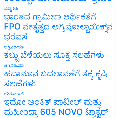
ಸುದ್ದಿಗಳು
ಭಾರತದ ಗ್ರಾಮೀಣ ಆರ್ಥಿಕತೆಗೆ
FPO ನೇತೃತ್ವದ ಅಗ್ರಿವೋಲ್ಟಾಯಿಕ್ಸ್‌ನ
ಭರವಸೆ
ಅಗ್ರಿಪಿಡಿಯಾ
ಕಬ್ಬು ಬೆಳೆಯಲು ಸೂಕ್ತ ಸಲಹೆಗಳು
ಅಗ್ರಿಪಿಡಿಯಾ
ಹವಾಮಾನ ಬದಲಾವಣೆಗೆ ತಕ್ಕ ಕೃಷಿ
ಸಲಹೆಗಳು
ಯಶೋಗಾಥೆ
ಇದೋ ಅಂಕಿತ್ ಪಾಟೀಲ್ ಮತ್ತು
ಮಹೀಂದ್ರಾ 605 NOVO ಟ್ರಾಕ್ಟರ್