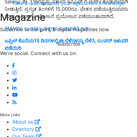
Salary) ಶೇ. 1.16ರಷ್ಟನ್ನು ಸರ್ಕಾರ ಇಪಿಎಫ್ ಗೆ (EPF) ಕೊಡುಗೆಯಾಗಿ
Take a quiz and test your agriculture knowledge
ನೀಡುತ್ತಿದೆ. ಪ್ರಸ್ತುತ ತಿಂಗಳಿಗೆ 15,000ರೂ. ವೇತನ ಪಡೆಯುತ್ತಿರುವವರು
Magazine
ಮಾತ್ರ ಇಪಿಎಫ್ಒ ಯೋಜನೆ ಪ್ರಯೋಜನ ಪಡೆಯಬಹುದಾಗಿದೆ.
PMAGY: ಬುಡಕಟ್ಟು ಹಳ್ಳಿಗಳ ಸುಧಾರಣೆಗೆ ಗುರಿ
Subscribe to our print & digital magazines now
ಏಪ್ರಿಲ್ ಕೊನೆಯ15 ದಿನಗಳಲ್ಲಿ ಈ ಬೆಳೆಗಳನ್ನು ಬೆಳೆಸಿ, ಬಂಪರ್‌ ಇಳುವರಿ
Subscribe
ಪಡೆಯಿರಿ
We're social. Connect with us on:
More Links
About us
Directory
Our Team