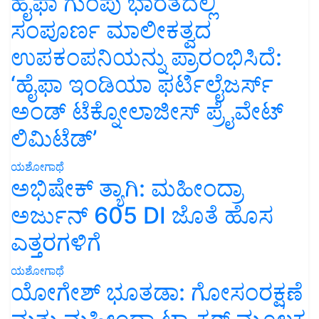
ಹೈಫಾ ಗುಂಪು ಭಾರತದಲ್ಲಿ
ಸಂಪೂರ್ಣ ಮಾಲೀಕತ್ವದ
ಉಪಕಂಪನಿಯನ್ನು ಪ್ರಾರಂಭಿಸಿದೆ:
‘ಹೈಫಾ ಇಂಡಿಯಾ ಫರ್ಟಿಲೈಜರ್ಸ್
ಅಂಡ್ ಟೆಕ್ನೋಲಾಜೀಸ್ ಪ್ರೈವೇಟ್
ಲಿಮಿಟೆಡ್’
ಯಶೋಗಾಥೆ
ಅಭಿಷೇಕ್ ತ್ಯಾಗಿ: ಮಹೀಂದ್ರಾ
ಅರ್ಜುನ್ 605 DI ಜೊತೆ ಹೊಸ
ಎತ್ತರಗಳಿಗೆ
ಯಶೋಗಾಥೆ
ಯೋಗೇಶ್ ಭೂತಡಾ: ಗೋಸಂರಕ್ಷಣೆ