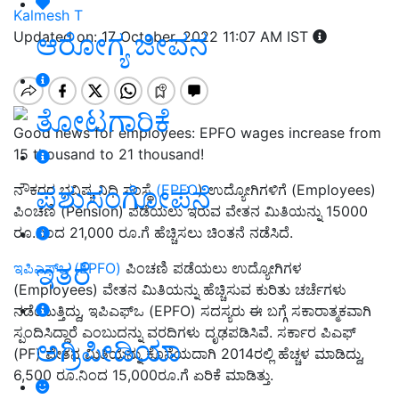
Kalmesh T
ಆರೋಗ್ಯ ಜೀವನ
Updated on: 17 October, 2022 11:07 AM IST
ತೋಟಗಾರಿಕೆ
Good news for employees: EPFO wages increase from
15 thousand to 21 thousand!
ಪಶುಸಂಗೋಪನೆ
ನೌಕರರ ಭವಿಷ್ಯ ನಿಧಿ ಸಂಸ್ಥೆ
(EPFO
) ಉದ್ಯೋಗಿಗಳಿಗೆ (Employees)
ಪಿಂಚಣಿ (Pension) ಪಡೆಯಲು ಇರುವ ವೇತನ ಮಿತಿಯನ್ನು 15000
ರೂ.ನಿಂದ 21,000 ರೂ.ಗೆ ಹೆಚ್ಚಿಸಲು ಚಿಂತನೆ ನಡೆಸಿದೆ.
ಇತರೆ
ಇಪಿಎಫ್ಒ (EPFO)
ಪಿಂಚಣಿ ಪಡೆಯಲು ಉದ್ಯೋಗಿಗಳ
(Employees) ವೇತನ ಮಿತಿಯನ್ನು ಹೆಚ್ಚಿಸುವ ಕುರಿತು ಚರ್ಚೆಗಳು
ನಡೆಯುತ್ತಿದ್ದು, ಇಪಿಎಫ್ಒ (EPFO) ಸದಸ್ಯರು ಈ ಬಗ್ಗೆ ಸಕಾರಾತ್ಮಕವಾಗಿ
ಸ್ಪಂದಿಸಿದ್ದಾರೆ ಎಂಬುದನ್ನು ವರದಿಗಳು ದೃಢಪಡಿಸಿವೆ. ಸರ್ಕಾರ ಪಿಎಫ್
ಅಗ್ರಿಪೀಡಿಯಾ
(PF) ವೇತನ ಮಿತಿಯನ್ನು ಕೊನೆಯದಾಗಿ 2014ರಲ್ಲಿ ಹೆಚ್ಚಳ ಮಾಡಿದ್ದು,
6,500 ರೂ.ನಿಂದ 15,000ರೂ.ಗೆ ಏರಿಕೆ ಮಾಡಿತ್ತು.