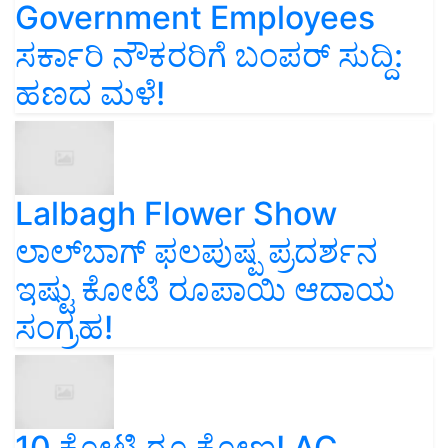
Government Employees
ಸರ್ಕಾರಿ ನೌಕರರಿಗೆ ಬಂಪರ್‌ ಸುದ್ದಿ:
ಹಣದ ಮಳೆ!
Lalbagh Flower Show
ಲಾಲ್‌ಬಾಗ್ ಫಲಪುಷ್ಪ ಪ್ರದರ್ಶನ
ಇಷ್ಟು ಕೋಟಿ ರೂಪಾಯಿ ಆದಾಯ
ಸಂಗ್ರಹ!
10 ಕೋಟಿ ರೂ ಕೋಣ! AC