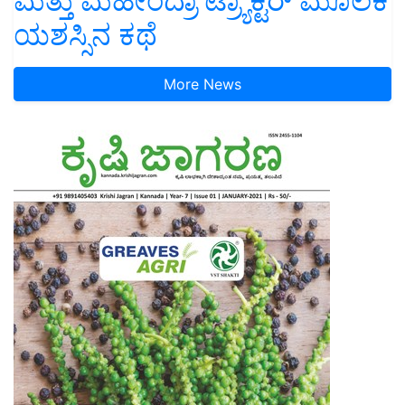
ಮತ್ತು ಮಹೀಂದ್ರಾ ಟ್ರ್ಯಾಕ್ಟರ್ ಮೂಲಕ
ಯಶಸ್ಸಿನ ಕಥೆ
More News