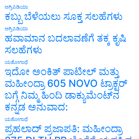
ಅಗ್ರಿಪಿಡಿಯಾ
ಕಬ್ಬು ಬೆಳೆಯಲು ಸೂಕ್ತ ಸಲಹೆಗಳು
ಅಗ್ರಿಪಿಡಿಯಾ
ಹವಾಮಾನ ಬದಲಾವಣೆಗೆ ತಕ್ಕ ಕೃಷಿ
ಸಲಹೆಗಳು
ಯಶೋಗಾಥೆ
ಇದೋ ಅಂಕಿತ್ ಪಾಟೀಲ್ ಮತ್ತು
ಮಹೀಂದ್ರಾ 605 NOVO ಟ್ರಾಕ್ಟರ್
ಬಗ್ಗೆ ನಿಮ್ಮ ಹಿಂದಿ ಡಾಕ್ಯುಮೆಂಟ್‌ನ
ಕನ್ನಡ ಅನುವಾದ:
ಯಶೋಗಾಥೆ
ಪ್ರಹಲಾದ್ ಪ್ರಜಾಪತಿ: ಮಹೀಂದ್ರಾ