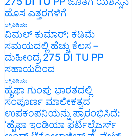
275 DI TU PP ಜೊತೆಗೆ ಯಶಸ್ಸಿನ
ಹೊಸ ಎತ್ತರಗಳಿಗೆ
ಅಗ್ರಿಪಿಡಿಯಾ
ವಿಮಲ್ ಕುಮಾರ್: ಕಡಿಮೆ
ಸಮಯದಲ್ಲಿ ಹೆಚ್ಚು ಕೆಲಸ –
ಮಹೀಂದ್ರ 275 DI TU PP
ಸಹಾಯದಿಂದ
ಅಗ್ರಿಪಿಡಿಯಾ
ಹೈಫಾ ಗುಂಪು ಭಾರತದಲ್ಲಿ
ಸಂಪೂರ್ಣ ಮಾಲೀಕತ್ವದ
ಉಪಕಂಪನಿಯನ್ನು ಪ್ರಾರಂಭಿಸಿದೆ:
‘ಹೈಫಾ ಇಂಡಿಯಾ ಫರ್ಟಿಲೈಜರ್ಸ್