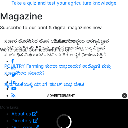
Take a quiz and test your agriculture knowledge
Magazine
Subscribe to our print & digital magazines now
Subscribe
ಸರ್ಕಾರ ಹೊರಡಿಸಿದ ಹೊಸ ಅಧಿಸೂಚನೆ ಅನ್ವಯ ಅರಣ್ಯವಿಜ್ಞಾನ
ಪದವೀಧರರಿಗೆ ಶೇ 50ರಷ್ಟು, ಉಳಿದ ಅರ್ಧದಷ್ಟು ಅನ್ಯ ವಿಜ್ಞಾನ
We're social. Connect with us on:
ಸಂಬಂಧಿತ ವಿಷಯಗಳ ಪದವೀಧರರಿಗೆ ಆದ್ಯತೆ ನೀಡಲಾಗುತ್ತಿದೆ.
POULTRY Farming ತುಂಬಾ ಲಾಭದಾಯಕ ಉದ್ಯೋಗ! ಮತ್ತು
ಸರ್ಕಾರದಿಂದ ಸಹಾಯ?
ಹೈನುಗಾರಿಕೆಯಲ್ಲಿ ಯಾರಿಗೆ 'ಡಬಲ್' ಲಾಭ ಬೇಕು!
ADVERTISEMENT
More Links
About us
Directory
Our Team