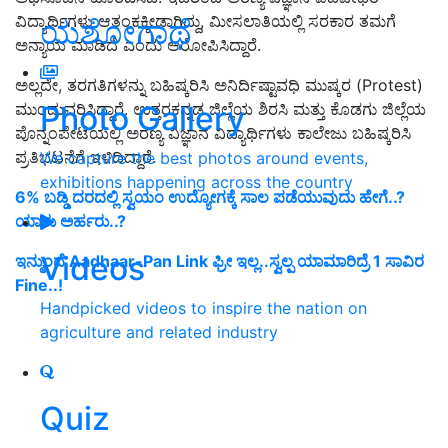
ವಿದ್ಯಾರ್ಥಿಗಳು ಆತಂಕಕ್ಕೀಡಾಗಿದ್ದು, ಮೀಸಲಾತಿಯಲ್ಲಿ ಸರಕಾರ‌ ತಮಗೆ
ಯಶೋಗಾಥೆ
ಅನ್ಯಾಯ ಮಾಡಿದೆ ಎಂದು ಆರೋಪಿಸಿದ್ದಾರೆ.
ಅಲ್ಲದೇ, ತರಗತಿಗಳನ್ನು ಬಹಿಷ್ಕರಿಸಿ ಅನಿರ್ದಿಷ್ಟಾವಧಿ ಮುಷ್ಕರ (Protest)
Photo Gallery
ಮುಂದುವರಿಸಿದ್ದಾರೆ. ಉತ್ತರಕನ್ನಡ ಜಿಲ್ಲೆಯ ಶಿರಸಿ ಮತ್ತು ಕೊಡಗು ಜಿಲ್ಲೆಯ
ಪೊನ್ನಂಪೇಟೆಯಲ್ಲಿ ಅರಣ್ಯ ವಿಜ್ಞಾನ ವಿದ್ಯಾರ್ಥಿಗಳು ಕಾಲೇಜು ಬಹಿಷ್ಕರಿಸಿ
ಪ್ರತಿಭಟನೆಗೆ ಇಳಿದಿದ್ದಾರೆ.
We capture the best photos around events,
exhibitions happening across the country
6% ಬಡ್ಡಿ ದರದಲ್ಲಿ ಸ್ವಯಂ ಉದ್ಯೋಗಕ್ಕೆ ಸಾಲ ಪಡೆಯುವುದು ಹೇಗೆ..?
ಯಾರು ಅರ್ಹರು..?
Videos
ಇನ್ಮುಂದೆ Aadhaar-Pan Link ಫ್ರೀ ಇಲ್ಲ..ಸ್ವಲ್ಪ ಯಾಮಾರಿದ್ರೆ 1 ಸಾವಿರ
Fine..!
Handpicked videos to inspire the nation on
agriculture and related industry
Quiz