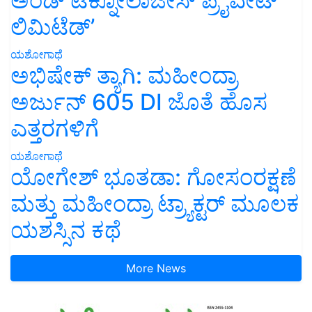
ಅಂಡ್ ಟೆಕ್ನೋಲಾಜೀಸ್ ಪ್ರೈವೇಟ್
ಲಿಮಿಟೆಡ್’
ಯಶೋಗಾಥೆ
ಅಭಿಷೇಕ್ ತ್ಯಾಗಿ: ಮಹೀಂದ್ರಾ
ಅರ್ಜುನ್ 605 DI ಜೊತೆ ಹೊಸ
ಎತ್ತರಗಳಿಗೆ
ಯಶೋಗಾಥೆ
ಯೋಗೇಶ್ ಭೂತಡಾ: ಗೋಸಂರಕ್ಷಣೆ
ಮತ್ತು ಮಹೀಂದ್ರಾ ಟ್ರ್ಯಾಕ್ಟರ್ ಮೂಲಕ
ಯಶಸ್ಸಿನ ಕಥೆ
More News