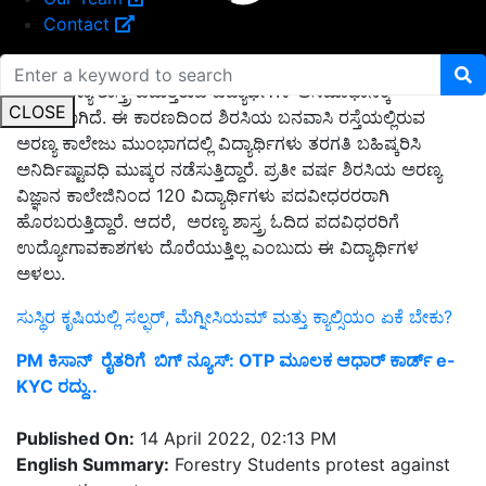
Contact
ಇದು ಅರಣ್ಯ ಶಾಸ್ತ್ರ ಓದುತ್ತಿರುವ ವಿದ್ಯಾರ್ಥಿಗಳ ಅಸಮಾಧಾನಕ್ಕೆ
CLOSE
ಕಾರಣವಾಗಿದೆ. ಈ ಕಾರಣದಿಂದ ಶಿರಸಿಯ ಬನವಾಸಿ ರಸ್ತೆಯಲ್ಲಿರುವ
ಅರಣ್ಯ ಕಾಲೇಜು ಮುಂಭಾಗದಲ್ಲಿ ವಿದ್ಯಾರ್ಥಿಗಳು ತರಗತಿ ಬಹಿಷ್ಕರಿಸಿ
ಅನಿರ್ದಿಷ್ಟಾವಧಿ‌ ಮುಷ್ಕರ ನಡೆಸುತ್ತಿದ್ದಾರೆ. ಪ್ರತೀ ವರ್ಷ ಶಿರಸಿಯ ಅರಣ್ಯ
ವಿಜ್ಞಾನ ಕಾಲೇಜಿನಿಂದ 120 ವಿದ್ಯಾರ್ಥಿಗಳು ಪದವೀಧರರರಾಗಿ
ಹೊರಬರುತ್ತಿದ್ದಾರೆ. ಆದರೆ, ಅರಣ್ಯ ಶಾಸ್ತ್ರ ಓದಿದ ಪದವಿಧರರಿಗೆ
ಉದ್ಯೋಗಾವಕಾಶಗಳು ದೊರೆಯುತ್ತಿಲ್ಲ ಎಂಬುದು ಈ ವಿದ್ಯಾರ್ಥಿಗಳ
ಅಳಲು.
ಸುಸ್ಥಿರ ಕೃಷಿಯಲ್ಲಿ ಸಲ್ಫರ್, ಮೆಗ್ನೀಸಿಯಮ್ ಮತ್ತು ಕ್ಯಾಲ್ಸಿಯಂ ಏಕೆ ಬೇಕು?
PM ಕಿಸಾನ್‌ ರೈತರಿಗೆ ಬಿಗ್‌ ನ್ಯೂಸ್‌: OTP ಮೂಲಕ ಆಧಾರ್‌ ಕಾರ್ಡ್‌ e-
KYC ರದ್ದು..
Published On:
14 April 2022, 02:13 PM
English Summary:
Forestry Students protest against