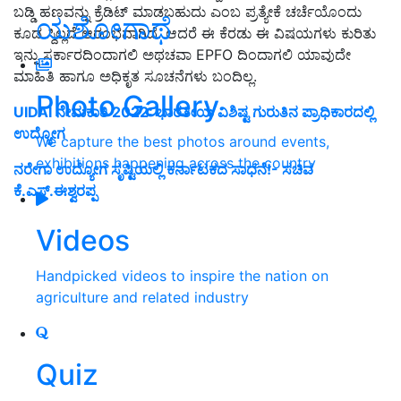
ಬಡ್ಡಿ ಹಣವನ್ನು ಕ್ರೆಡಿಟ್ ಮಾಡಬಹುದು
ಎಂಬ ಪ್ರತ್ಯೇಕೆ ಚರ್ಚೆಯೊಂದು
ಯಶೋಗಾಥೆ
ಕೂಡ ಸ್ದಿಲ್ಲದೆ ಆರಂಭವಾಗಿದೆ. ಆದರೆ ಈ ಕೆರಡು ಈ ವಿಷಯಗಳು ಕುರಿತು
ಇನ್ನು ಸರ್ಕಾರದಿಂದಾಗಲಿ ಅಥಚವಾ EPFO ದಿಂದಾಗಲಿ ಯಾವುದೇ
ಮಾಹಿತಿ ಹಾಗೂ ಅಧಿಕೃತ ಸೂಚನೆಗಳು ಬಂದಿಲ್ಲ.
Photo Gallery
UIDAI ನೇಮಕಾತಿ 2022: ಭಾರತೀಯ ವಿಶಿಷ್ಟ ಗುರುತಿನ ಪ್ರಾಧಿಕಾರದಲ್ಲಿ
ಉದ್ಯೋಗ
We capture the best photos around events,
exhibitions happening across the country
ನರೇಗಾ ಉದ್ಯೋಗ ಸೃಷ್ಟಿಯಲ್ಲಿ ಕರ್ನಾಟಕದ ಸಾಧನೆ!- ಸಚಿವ
ಕೆ.ಎಸ್.ಈಶ್ವರಪ್ಪ
Videos
Handpicked videos to inspire the nation on
agriculture and related industry
Quiz