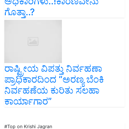
ಅಧಿಕಾರಿಗಳು..!ಕಾರಣವೇನು
ಗೊತ್ತಾ..?
ರಾಷ್ಟ್ರೀಯ ವಿಪತ್ತು ನಿರ್ವಹಣಾ
ಪ್ರಾಧಿಕಾರದಿಂದ “ಅರಣ್ಯ ಬೆಂಕಿ
ನಿರ್ವಹಣೆಯ ಕುರಿತು ಸಲಹಾ
ಕಾರ್ಯಾಗಾರ”
#Top on Krishi Jagran