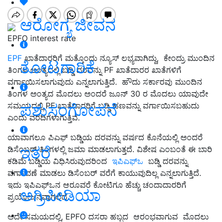
ಆರೋಗ್ಯ ಜೀವನ
EPFO interest rate
EPF
ಖಾತೆದಾರರಿಗೆ ಮತ್ತೊಂದು ನ್ಯೂಸ್‌
ಲಭ್ಯವಾಗಿದ್ದು, ಕೇಂದ್ರು ಮುಂದಿನ
ತೋಟಗಾರಿಕೆ
ತಿಂಗಳ ಅಂತ್ಯದಲ್ಲಿ ಬಡ್ಡಿ ದರವನ್ನು PF ಖಾತೆದಾರರ ಖಾತೆಗಳಿಗೆ
ವರ್ಗಾಯಿಸಲಾಗುವುದು ಎನ್ನಲಾಗುತ್ತಿದೆ. ಹೌದು
ಸರ್ಕಾರವು ಮುಂದಿನ
ತಿಂಗಳ ಅಂತ್ಯದ ಮೊದಲು ಅಂದರೆ ಜೂನ್ 30 ರ ಮೊದಲು ಯಾವುದೇ
ಪಶುಸಂಗೋಪನೆ
ಸಮಯದಲ್ಲಿ PF ಖಾತೆದಾರರಿಗೆ ಬಡ್ಡಿ ಹಣವನ್ನು ವರ್ಗಾಯಿಸಬಹುದು
ಎಂದು ವರದಿಗಳಾಗುತ್ತಿವೆ.
ಯಾವಾಗಲೂ
ಪಿಎಫ್ ಬಡ್ಡಿಯ
ದರವ
ನ್ನು ವರ್ಷದ ಕೊನೆಯಲ್ಲಿ
ಅಂದರೆ
ಇತರೆ
ಡಿಸೆಂಬರ್‌ ತಿಂಗಳಲ್ಲಿ
ಜಮಾ ಮಾಡಲಾಗುತ್ತದೆ.
ವಿಶೇಷ ಎಂಬಂತೆ ಈ ಬಾರಿ
ಕಡಿಮೆ ಬಡ್ಡಿಯ
ವಿಧಿಸಿರುವುದರಿಂದ
ಇಪಿಎಫ್‌ಒ
ಬಡ್ಡಿ ದರವನ್ನು
ವರ್ಗಾವಣೆ ಮಾಡಲು ಡಿಸೆಂಬರ್‌ ವರೆಗೆ ಕಾಯುವುದಿಲ್ಲ ಎನ್ನಲಾಗುತ್ತಿದೆ.
ಇದು ಇಪಿಎಫ್‌ಒನ ಆರೂವರೆ ಕೋಟಿಗೂ ಹೆಚ್ಚು ಚಂದಾದಾರರಿಗೆ
ಅಗ್ರಿಪೀಡಿಯಾ
ಪ್ರಯೋಜನವಾಗಲಿದೆ.
ಅದೇ ಸಮಯದಲ್ಲಿ, EPFO ದಸರಾ ಹಬ್ಬದ ಆರಂಭವಾಗುವ
ಮೊದಲು