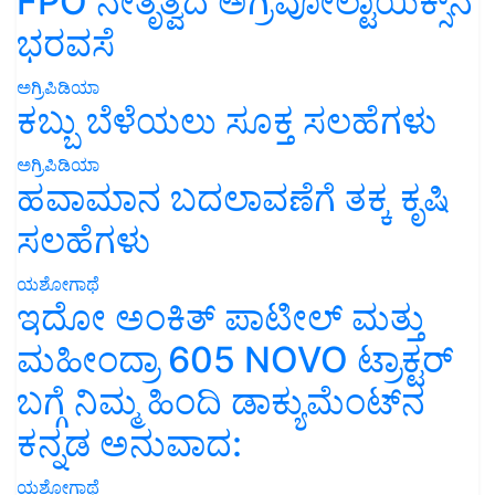
FPO ನೇತೃತ್ವದ ಅಗ್ರಿವೋಲ್ಟಾಯಿಕ್ಸ್‌ನ
ಭರವಸೆ
ಅಗ್ರಿಪಿಡಿಯಾ
ಕಬ್ಬು ಬೆಳೆಯಲು ಸೂಕ್ತ ಸಲಹೆಗಳು
ಅಗ್ರಿಪಿಡಿಯಾ
ಹವಾಮಾನ ಬದಲಾವಣೆಗೆ ತಕ್ಕ ಕೃಷಿ
ಸಲಹೆಗಳು
ಯಶೋಗಾಥೆ
ಇದೋ ಅಂಕಿತ್ ಪಾಟೀಲ್ ಮತ್ತು
ಮಹೀಂದ್ರಾ 605 NOVO ಟ್ರಾಕ್ಟರ್
ಬಗ್ಗೆ ನಿಮ್ಮ ಹಿಂದಿ ಡಾಕ್ಯುಮೆಂಟ್‌ನ
ಕನ್ನಡ ಅನುವಾದ:
ಯಶೋಗಾಥೆ