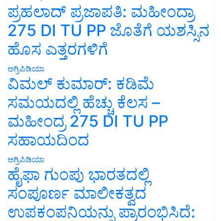
ಪ್ರಹಲಾದ್ ಪ್ರಜಾಪತಿ: ಮಹೀಂದ್ರಾ
275 DI TU PP ಜೊತೆಗೆ ಯಶಸ್ಸಿನ
ಹೊಸ ಎತ್ತರಗಳಿಗೆ
ಅಗ್ರಿಪಿಡಿಯಾ
ವಿಮಲ್ ಕುಮಾರ್: ಕಡಿಮೆ
ಸಮಯದಲ್ಲಿ ಹೆಚ್ಚು ಕೆಲಸ –
ಮಹೀಂದ್ರ 275 DI TU PP
ಸಹಾಯದಿಂದ
ಅಗ್ರಿಪಿಡಿಯಾ
ಹೈಫಾ ಗುಂಪು ಭಾರತದಲ್ಲಿ
ಸಂಪೂರ್ಣ ಮಾಲೀಕತ್ವದ
ಉಪಕಂಪನಿಯನ್ನು ಪ್ರಾರಂಭಿಸಿದೆ: