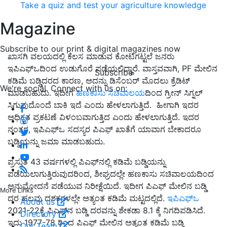
Take a quiz and test your agriculture knowledge
Magazine
Subscribe to our print & digital magazines now
ಖಾಸಗಿ ವಲಯದಲ್ಲಿ ಕೆಲಸ ಮಾಡುವ ಕೋಟಿಗಟ್ಟಲೆ ಜನರು
ಇಪಿಎಫ್‌ಒದಿಂದ ಉಡುಗೊರೆ ಪಡೆಯಲಿದ್ದಾರೆ. ವಾಸ್ತವವಾಗಿ, PF ಮೇಲಿನ
Subscribe
ಕಡಿಮೆ ಬಡ್ಡಿದರದ ಕಾರಣ, ಅದನ್ನು ಡಿಸೆಂಬರ್ ಮೊದಲು ಕ್ರೆಡಿಟ್
We're social. Connect with us on:
ಮಾಡಬಹುದು. ಇದೀಗ
ಹಣಕಾಸು ಸಚಿವಾಲಯ
ದಿಂದ ಗ್ರೀನ್‌ ಸಿಗ್ನಲ್‌
ಸಿಗುವುದೊಂದೆ ಬಾಕಿ ಇದೆ ಎಂದು ಹೇಳಲಾಗುತ್ತಿದೆ. ಹೀಗಾಗಿ ಇದರ
ಅಧಿಕೃತ ಪ್ರಕಟಣೆ ವಿಳಂಬವಾಗುತ್ತಿದ ಎಂದು ಹೇಳಲಾಗುತ್ತಿದೆ.
ಇದರ
ನಂತರ
, ಇಪಿಎಫ್‌ಒ ಸದಸ್ಯರ ಪಿಎಫ್ ಖಾತೆಗೆ ಯಾವಾಗ ಬೇಕಾದರೂ
ಬಡ್ಡಿಯನ್ನು ಜಮಾ ಮಾಡಬಹುದು.
ಪ್ರಸ್ತುತ 43 ವರ್ಷಗಳಲ್ಲಿ ಪಿಎಫ್‌ನಲ್ಲಿ ಕಡಿಮೆ ಬಡ್ಡಿಯನ್ನು
ಪಡೆಯಲಾಗುತ್ತಿರುವುದರಿಂದ, ಶೀಘ್ರದಲ್ಲೇ ಹಣಕಾಸು ಸಚಿವಾಲಯದಿಂದ
ಅನುಮೋದನೆ ಪಡೆಯುವ ನಿರೀಕ್ಷೆಯಿದೆ. ಇದೀಗ ಪಿಎಫ್ ಮೇಲಿನ ಬಡ್ಡಿ
More Links
ದರ ಹಲವು ದಶಕಗಳಲ್ಲೇ ಅತ್ಯಂತ ಕಡಿಮೆ ಮಟ್ಟದಲ್ಲಿದೆ.
ಇಪಿಎಫ್‌ಒ
About us
2021-22ಕ್ಕೆ ಪಿಎಫ್‌ನ ಬಡ್ಡಿ ದರವನ್ನು ಶೇಕಡಾ 8.1 ಕ್ಕೆ ನಿಗದಿಪಡಿಸಿದೆ.
Directory
ಇದು 1977-78 ರಿಂದ ಪಿಎಫ್ ಮೇಲಿನ ಅತ್ಯಂತ ಕಡಿಮೆ ಬಡ್ಡಿ
Our Team