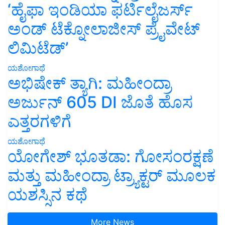
‘ಹೈಫಾ ಇಂಡಿಯಾ ಫರ್ಟಿಲೈಜರ್ಸ್
ಅಂಡ್ ಟೆಕ್ನೋಲಾಜೀಸ್ ಪ್ರೈವೇಟ್
ಲಿಮಿಟೆಡ್’
ಯಶೋಗಾಥೆ
ಅಭಿಷೇಕ್ ತ್ಯಾಗಿ: ಮಹೀಂದ್ರಾ
ಅರ್ಜುನ್ 605 DI ಜೊತೆ ಹೊಸ
ಎತ್ತರಗಳಿಗೆ
ಯಶೋಗಾಥೆ
ಯೋಗೇಶ್ ಭೂತಡಾ: ಗೋಸಂರಕ್ಷಣೆ
ಮತ್ತು ಮಹೀಂದ್ರಾ ಟ್ರ್ಯಾಕ್ಟರ್ ಮೂಲಕ
ಯಶಸ್ಸಿನ ಕಥೆ
More News