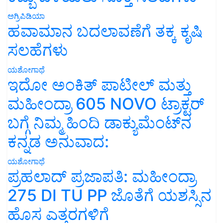
ಅಗ್ರಿಪಿಡಿಯಾ
ಹವಾಮಾನ ಬದಲಾವಣೆಗೆ ತಕ್ಕ ಕೃಷಿ
ಸಲಹೆಗಳು
ಯಶೋಗಾಥೆ
ಇದೋ ಅಂಕಿತ್ ಪಾಟೀಲ್ ಮತ್ತು
ಮಹೀಂದ್ರಾ 605 NOVO ಟ್ರಾಕ್ಟರ್
ಬಗ್ಗೆ ನಿಮ್ಮ ಹಿಂದಿ ಡಾಕ್ಯುಮೆಂಟ್‌ನ
ಕನ್ನಡ ಅನುವಾದ:
ಯಶೋಗಾಥೆ
ಪ್ರಹಲಾದ್ ಪ್ರಜಾಪತಿ: ಮಹೀಂದ್ರಾ
275 DI TU PP ಜೊತೆಗೆ ಯಶಸ್ಸಿನ
ಹೊಸ ಎತ್ತರಗಳಿಗೆ