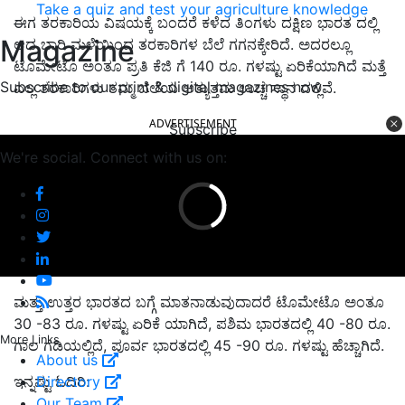
Take a quiz and test your agriculture knowledge
ಈಗ ತರಕಾರಿಯ ವಿಷಯಕ್ಕೆ ಬಂದರೆ ಕಳೆದ ತಿಂಗಳು ದಕ್ಷಿಣ ಭಾರತ ದಲ್ಲಿ
Magazine
ಆದ ಭಾರಿ ಮಳೆಯಿಂದ ತರಕಾರಿಗಳ ಬೆಲೆ ಗಗನಕ್ಕೇರಿದೆ. ಅದರಲ್ಲೂ
ಟೊಮೇಟೊ ಅಂತೂ ಪ್ರತಿ ಕೆಜಿ ಗೆ 140 ರೂ. ಗಳಷ್ಟು ಏರಿಕೆಯಾಗಿದೆ ಮತ್ತೆ
Subscribe to our print & digital magazines now
ಎಲ್ಲ ತರಕಾರಿಗಳು ತಮ್ಮ ಬೆಲೆಯ ಅತ್ಯುತ್ತಮ ಉಚ್ಚ ಸ್ಥಾನ ದಲ್ಲಿವೆ.
ADVERTISEMENT
Subscribe
We're social. Connect with us on:
ಮತ್ತು ಉತ್ತರ ಭಾರತದ ಬಗ್ಗೆ ಮಾತನಾಡುವುದಾದರೆ ಟೊಮೇಟೊ ಅಂತೂ
30 -83 ರೂ. ಗಳಷ್ಟು ಏರಿಕೆ ಯಾಗಿದೆ, ಪಶಿಮ ಭಾರತದಲ್ಲಿ 40 -80 ರೂ.
More Links
ಗಾಲ ಗಡಿಯಲ್ಲಿದೆ, ಪೂರ್ವ ಭಾರತದಲ್ಲಿ 45 -90 ರೂ. ಗಳಷ್ಟು ಹೆಚ್ಚಾಗಿದೆ.
About us
Directory
ಇನ್ನಷ್ಟು ಓದಿರಿ:
Our Team