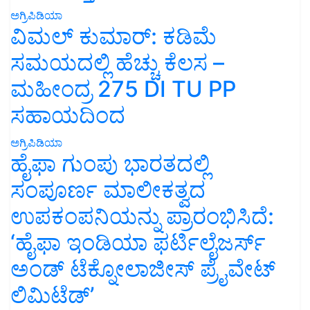
ಅಗ್ರಿಪಿಡಿಯಾ
ವಿಮಲ್ ಕುಮಾರ್: ಕಡಿಮೆ
ಸಮಯದಲ್ಲಿ ಹೆಚ್ಚು ಕೆಲಸ –
ಮಹೀಂದ್ರ 275 DI TU PP
ಸಹಾಯದಿಂದ
ಅಗ್ರಿಪಿಡಿಯಾ
ಹೈಫಾ ಗುಂಪು ಭಾರತದಲ್ಲಿ
ಸಂಪೂರ್ಣ ಮಾಲೀಕತ್ವದ
ಉಪಕಂಪನಿಯನ್ನು ಪ್ರಾರಂಭಿಸಿದೆ:
‘ಹೈಫಾ ಇಂಡಿಯಾ ಫರ್ಟಿಲೈಜರ್ಸ್
ಅಂಡ್ ಟೆಕ್ನೋಲಾಜೀಸ್ ಪ್ರೈವೇಟ್
ಲಿಮಿಟೆಡ್’