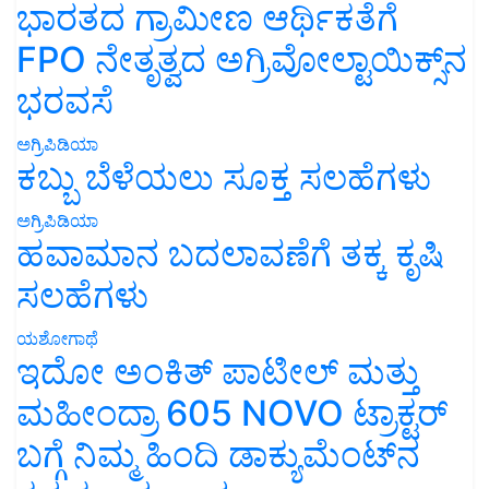
ಭಾರತದ ಗ್ರಾಮೀಣ ಆರ್ಥಿಕತೆಗೆ
FPO ನೇತೃತ್ವದ ಅಗ್ರಿವೋಲ್ಟಾಯಿಕ್ಸ್‌ನ
ಭರವಸೆ
ಅಗ್ರಿಪಿಡಿಯಾ
ಕಬ್ಬು ಬೆಳೆಯಲು ಸೂಕ್ತ ಸಲಹೆಗಳು
ಅಗ್ರಿಪಿಡಿಯಾ
ಹವಾಮಾನ ಬದಲಾವಣೆಗೆ ತಕ್ಕ ಕೃಷಿ
ಸಲಹೆಗಳು
ಯಶೋಗಾಥೆ
ಇದೋ ಅಂಕಿತ್ ಪಾಟೀಲ್ ಮತ್ತು
ಮಹೀಂದ್ರಾ 605 NOVO ಟ್ರಾಕ್ಟರ್
ಬಗ್ಗೆ ನಿಮ್ಮ ಹಿಂದಿ ಡಾಕ್ಯುಮೆಂಟ್‌ನ