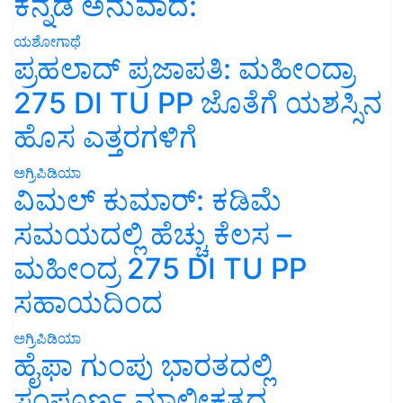
ಕನ್ನಡ ಅನುವಾದ:
ಯಶೋಗಾಥೆ
ಪ್ರಹಲಾದ್ ಪ್ರಜಾಪತಿ: ಮಹೀಂದ್ರಾ
275 DI TU PP ಜೊತೆಗೆ ಯಶಸ್ಸಿನ
ಹೊಸ ಎತ್ತರಗಳಿಗೆ
ಅಗ್ರಿಪಿಡಿಯಾ
ವಿಮಲ್ ಕುಮಾರ್: ಕಡಿಮೆ
ಸಮಯದಲ್ಲಿ ಹೆಚ್ಚು ಕೆಲಸ –
ಮಹೀಂದ್ರ 275 DI TU PP
ಸಹಾಯದಿಂದ
ಅಗ್ರಿಪಿಡಿಯಾ
ಹೈಫಾ ಗುಂಪು ಭಾರತದಲ್ಲಿ
ಸಂಪೂರ್ಣ ಮಾಲೀಕತ್ವದ