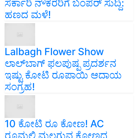
ಸರ್ಕಾರಿ ನೌಕರರಿಗೆ ಬಂಪರ್‌ ಸುದ್ದಿ:
ಹಣದ ಮಳೆ!
Lalbagh Flower Show
ಲಾಲ್‌ಬಾಗ್ ಫಲಪುಷ್ಪ ಪ್ರದರ್ಶನ
ಇಷ್ಟು ಕೋಟಿ ರೂಪಾಯಿ ಆದಾಯ
ಸಂಗ್ರಹ!
10 ಕೋಟಿ ರೂ ಕೋಣ! AC
ರೂಮಲ್ಲಿ ಮಲಗುವ ಕೋಣದ