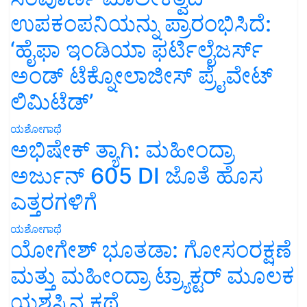
ಉಪಕಂಪನಿಯನ್ನು ಪ್ರಾರಂಭಿಸಿದೆ:
‘ಹೈಫಾ ಇಂಡಿಯಾ ಫರ್ಟಿಲೈಜರ್ಸ್
ಅಂಡ್ ಟೆಕ್ನೋಲಾಜೀಸ್ ಪ್ರೈವೇಟ್
ಲಿಮಿಟೆಡ್’
ಯಶೋಗಾಥೆ
ಅಭಿಷೇಕ್ ತ್ಯಾಗಿ: ಮಹೀಂದ್ರಾ
ಅರ್ಜುನ್ 605 DI ಜೊತೆ ಹೊಸ
ಎತ್ತರಗಳಿಗೆ
ಯಶೋಗಾಥೆ
ಯೋಗೇಶ್ ಭೂತಡಾ: ಗೋಸಂರಕ್ಷಣೆ
ಮತ್ತು ಮಹೀಂದ್ರಾ ಟ್ರ್ಯಾಕ್ಟರ್ ಮೂಲಕ
ಯಶಸ್ಸಿನ ಕಥೆ