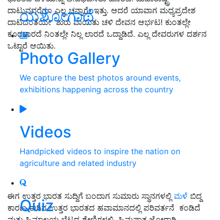
ದಾಟುವವರೆಗೂ ಎಲ್ಲ ಚನ್ನಾಗೇ ಇತ್ತು. ಆದರೆ ಯಾವಾಗ ಮಧ್ಯಪ್ರದೇಶ
ಯಶೋಗಾಥೆ
ದಾಟಿದಂತೆಯೇ ಶುರು ವಾಯಿತು ಚಳಿ ದೇವನ ಆರ್ಭಟ! ಕುಂತಲ್ಲೇ
ಕೂರಲಾರದೆ ನಿಂತಲ್ಲೇ ನಿಲ್ಲ ಲಾರದೆ ಒದ್ದಾಡಿದೆ. ಎಲ್ಲ ದೇವರುಗಳ ದರ್ಶನ
ಒಟ್ಟಾರೆ ಆಯಿತು.
Photo Gallery
We capture the best photos around events,
exhibitions happening across the country
Videos
Handpicked videos to inspire the nation on
agriculture and related industry
ಈಗ ಉತ್ತರ ಭಾರತ ಸುದ್ದಿಗೆ ಬಂದಾಗ ಸುಮಾರು ಸ್ಥಾನಗಳಲ್ಲಿ
ಮಳೆ
ಬಿದ್ದ
Quiz
ಕಾರಣ ಈಗಿನ ಉತ್ತರ ಭಾರತದ ಹವಾಮಾನದಲ್ಲಿ ಪರಿವರ್ತನೆ ಕಂಡಿದೆ
ಮತ್ತು ಹಿಮಾಲಯ ಬೆಟ್ಟದ ಶ್ರೇಣಿಗಳಲ್ಲಿ ಹಿಮಪಾತ ಜೋರಾಗಿ