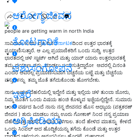
ಆರೋಗ್ಯ ಜೀವನ
people are getting warm in north India
ತೋಟಗಾರಿಕೆ
ಸಾವಿರಾರು ಜನರು ಪ್ರತಿ ದಿನ
ಕರ್ನಾಟಕ
ದಿಂದ ಉತ್ತರ ಭಾರತಕ್ಕೆ
ಪ್ರಯಾಣಿಸುತ್ತಾರೆ. ಆ ಎಲ್ಲ ಪ್ರಯಾಣಿಕರಿಗೆ ಒಂದು ಸುದ್ದಿ. ಉತ್ತರ
ಭಾರತದಲ್ಲಿ ಚಳಿ ಸ್ಟಾರ್ಟ್ ಆಗಿದೆ ಮತ್ತು ಯಾರ್ ಯಾರು ಉತ್ತರಭಾರತಕ್ಕೆ
ಪಶುಸಂಗೋಪನೆ
ತಮ್ಮ ಪ್ರಯಾಣ ವನ್ನು ಮಾಡಲು ಬಯಸುತ್ತಿದ್ದಾರೋ ಅವರಲ್ಲಿ ವಿನಂತಿ
ಎಂದರೆ ಅವರೆಲ್ಲ ಪ್ರಯಾಣಿಸುವಾಗ ಬೆಚ್ಚನೆಯ ಬಟ್ಟೆ ಮತ್ತು ಬೆಚ್ಚನೆಯ
ವಸ್ತುಗಳನ್ನು ತಮ್ಮ ಜೊತೆ ತಗೆದುಕೊಂಡು ಹೋಗಬೇಕು.
ಇತರೆ
ನಾನು ಇವಾಗ ದೆಹಲಿಯಲ್ಲಿ ಇದ್ದೇನೆ ಮತ್ತು ಇಲ್ಲಿಯ ಚಳಿ ತುಂಬಾ ಜೋರು,
ನಿಮ್ಮ ಜೊತೆಗೆ ಒಂದು ವಿಷಯ ಹಂಚಿ ಕೊಳ್ಳುವ ಇಚ್ಚೆಯಲ್ಲಿದ್ದೇನೆ. ಸುಮಾರು
ಒಂದು ವರ್ಷದ ಹಿಂದೆ ನಾನು ನನ್ನ ಜೀವನದ ಹೊಸ ಅಧ್ಯಾಯ (ಪತ್ರಕರಣ್
ಜೀವನ ) ಶುರು ಮಾಡಲು ನಮ್ಮ ಊರು ಗೋಕಾಕ್ ನಿಂದ ನನ್ನ ಪ್ರಯಾಣ
ಅಗ್ರಿಪೀಡಿಯಾ
ದೆಹೆಲಿಯತ್ತ ನಡಿಸಿದೆ, ಅವಾಗ ಚಳಿಗಾಲ. ತಂದೆ ಹೇಳಿದ ಮಾತನ್ನು ಕೇಳದೆ
ಒಂದು ಸಿಂಪಲ್ ಆದ ಹೊದ್ದಿಕೆಯನ್ನು ತಗೆದು ಕೊಂಡೆ ಮತ್ತು ಉತ್ತರ
ಭಾರತದ ಚಳಿಯನ್ನು ಅನುಭವಿಸಲು ಹೊರಟೆ. ಮಹಾರಾಷ್ಟ್ರ