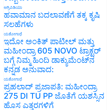
ಅಗ್ರಿಪಿಡಿಯಾ
ಹವಾಮಾನ ಬದಲಾವಣೆಗೆ ತಕ್ಕ ಕೃಷಿ
ಸಲಹೆಗಳು
ಯಶೋಗಾಥೆ
ಇದೋ ಅಂಕಿತ್ ಪಾಟೀಲ್ ಮತ್ತು
ಮಹೀಂದ್ರಾ 605 NOVO ಟ್ರಾಕ್ಟರ್
ಬಗ್ಗೆ ನಿಮ್ಮ ಹಿಂದಿ ಡಾಕ್ಯುಮೆಂಟ್‌ನ
ಕನ್ನಡ ಅನುವಾದ:
ಯಶೋಗಾಥೆ
ಪ್ರಹಲಾದ್ ಪ್ರಜಾಪತಿ: ಮಹೀಂದ್ರಾ
275 DI TU PP ಜೊತೆಗೆ ಯಶಸ್ಸಿನ
ಹೊಸ ಎತ್ತರಗಳಿಗೆ
ಅಗ್ರಿಪಿಡಿಯಾ