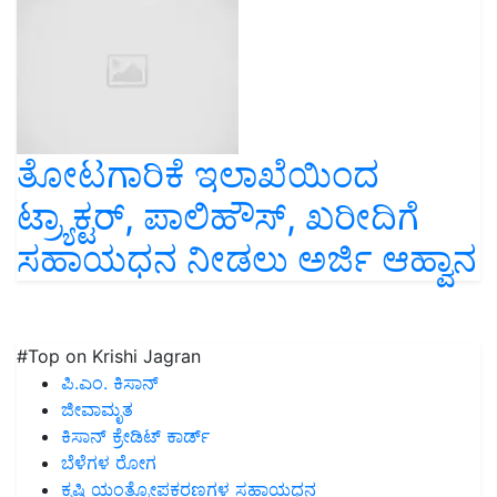
ತೋಟಗಾರಿಕೆ ಇಲಾಖೆಯಿಂದ
ಟ್ರ್ಯಾಕ್ಟರ್, ಪಾಲಿಹೌಸ್, ಖರೀದಿಗೆ
ಸಹಾಯಧನ ನೀಡಲು ಅರ್ಜಿ ಆಹ್ವಾನ
#Top on Krishi Jagran
ಪಿ.ಎಂ. ಕಿಸಾನ್
ಜೀವಾಮೃತ
ಕಿಸಾನ್ ಕ್ರೇಡಿಟ್ ಕಾರ್ಡ್
ಬೆಳೆಗಳ ರೋಗ
ಕೃಷಿ ಯಂತ್ರೋಪಕರಣಗಳ ಸಹಾಯಧನ
ಆಡು ಸಾಕಾಣಿಕೆ