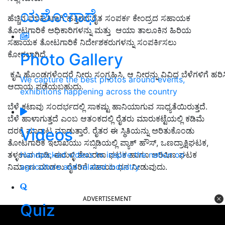
ಯಶೋಗಾಥೆ
ಹೆಚ್ಚಿನ ಮಾಹಿತಿಗಾಗಿ ಹತ್ತಿರದ ರೈತ ಸಂಪರ್ಕ ಕೇಂದ್ರದ ಸಹಾಯಕ
ತೋಟಗಾರಿಕೆ ಅಧಿಕಾರಿಗಳನ್ನು ಮತ್ತು ಆಯಾ ತಾಲೂಕಿನ ಹಿರಿಯ
ಸಹಾಯಕ ತೋಟಗಾರಿಕೆ ನಿರ್ದೇಶಕರುಗಳನ್ನು ಸಂಪರ್ಕಿಸಲು
ಕೋರಲಾಗಿದೆ.
Photo Gallery
ಕೃಷಿ ಹೊಂಡಗಳೆಂದರೆ ನೀರು ಸಂಗ್ರಹಿಸಿ, ಆ ನೀರನ್ನು ವಿವಿಧ ಬೆಳೆಗಳಿಗೆ 
We capture the best photos around events,
ಆದಾಯ ಪಡೆಯಬಹುದು.
exhibitions happening across the country
ಬೆಳೆ ಕಟಾವು ಸಂದರ್ಭದಲ್ಲಿ ಸಾಕಷ್ಟು ಹಾನಿಯಾಗುವ ಸಾಧ್ಯತೆಯಿರುತ್ತದೆ.
ಬೆಳೆ ಹಾಳಾಗುತ್ತದೆ ಎಂಬ ಆತಂಕದಲ್ಲಿ ರೈತರು ಮಾರುಕಟ್ಟೆಯಲ್ಲಿ ಕಡಿಮೆ
Videos
ದರಕ್ಕೆ ಮಾರಾಟ ಮಾಡುತ್ತಾರೆ. ರೈತರ ಈ ಸ್ಥಿತಿಯನ್ನು ಅರಿತುಕೊಂಡು
ತೋಟಗಾರಿಕೆ ಇಲಾಖೆಯು ಸಬ್ಸಿಡಿಯಲ್ಲಿ ಪ್ಯಾಕ್ ಹೌಸ್, ಒಣದ್ರಾಕ್ಷಿಘಟಕ,
ತಳ್ಳಉವ ಗಾಡಿ, ಈರುಳ್ಳಿ ಶೇಖರಣಾ ಘಟಕ ಹಾಗೂ ಅರಿಷಿಣ ಘಟಕ
Handpicked videos to inspire the nation on
ನಿರ್ಮಾಣ ಮಾಡಲು ರೈತರಿಗೆ ಸಹಾಯ ಧನ ನೀಡುವುದು.
agriculture and related industry
ADVERTISEMENT
Quiz