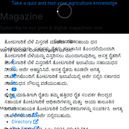
Take a quiz and test your agriculture knowledge
Magazine
Subscribe to our print & digital magazines now
ತೋಟಗಾರಿಕೆ ಬೆಳೆ ವಿಸ್ತರಣೆ ಮಾಡಲು ಸಹ ಸಹಾಯ ಧನ
Subscribe
ನೀಡಲಾಗುವುದು. ಬಹಳಷ್ಟು ರೈತರು ಹಣಕಾಸಿನ ತೊಂದರೆಯಿಂದಾಗಿ
ತೋಟಗಾರಿಕೆ ಬೆಳೆಯನ್ನು ವಿಸ್ತರಿಸಲು ಮುಂದಾಗುವುದಿಲ್ಲ. ಆಸಕ್ತ ರೈತರಿಗೆ
We're social. Connect with us on:
ತೋಟಗಾರಿಕೆ ಬೆಳೆ ವಿಸ್ತರಣೆಗೆ ತೋಟಗಾರಿಕೆ ಇಲಾಖೆಯು ಸಹಾಯಧನ
ನೀಡಲು ಅರ್ಜಿ ಆಹ್ವಾನಿಸಿದೆ. ಆಸಕ್ತ ರೈತರು ಕೂಡಲೇ ಅಗತ್ಯ
ದಾಖಲೆಗಳೊಂದಿಗೆ ತೋಟಗಾರಿಕೆ ಇಲಾಖೆಯಲ್ಲಿ ಅರ್ಜಿ ಸಲ್ಲಿಸಿ ಸರ್ಕಾರದ
ಸಹಾಯಧನ ಸೌಲಭ್ಯ ಪಡೆಯಬಹುದು.
ಹೆಚ್ಚಿನ ಮಾಹಿತಿಗಾಗಿ ರೈತರು ತಮ್ಮ ಹತ್ತಿರದ ರೈತ ಸಂಪರ್ಕ ಕೇಂದ್ರದ
ಸಹಾಯಕ ತೋಟಗಾರಿಕೆ ಅಧಿಕಾರಿಗಳನ್ನು ಮತ್ತು ಆಯಾ ತಾಲೂಕಿನ
ಹಿರಿಯ ಸಹಾಯಕ ತೋಟಗಾರಿಕೆ ನಿರ್ದೇಶಕರುಗಳನ್ನು ಸಂಪರ್ಕಿಸಿ ಅಗತ್ಯ
ದಾಖಲೆಗಳೊಂದಿಗೆ ಅರ್ಜಿ ಸಲ್ಲಿಸಬಹುದು.
More Links
About us
Directory
Published On:
31 July 2021, 09:40 PM
Our Team