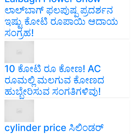
ಲಾಲ್‌ಬಾಗ್ ಫಲಪುಷ್ಪ ಪ್ರದರ್ಶನ
ಇಷ್ಟು ಕೋಟಿ ರೂಪಾಯಿ ಆದಾಯ
ಸಂಗ್ರಹ!
10 ಕೋಟಿ ರೂ ಕೋಣ! AC
ರೂಮಲ್ಲಿ ಮಲಗುವ ಕೋಣದ
ಹುಬ್ಬೇರಿಸುವ ಸಂಗತಿಗಳಿವು!
cylinder price ಸಿಲಿಂಡರ್‌
ಬೆಲೆಯಲ್ಲಿ ಭರ್ಜರಿ ಇಳಿಕೆ!