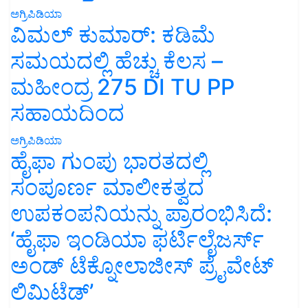
ವಿಮಲ್ ಕುಮಾರ್: ಕಡಿಮೆ
ಸಮಯದಲ್ಲಿ ಹೆಚ್ಚು ಕೆಲಸ –
ಮಹೀಂದ್ರ 275 DI TU PP
ಸಹಾಯದಿಂದ
ಅಗ್ರಿಪಿಡಿಯಾ
ಹೈಫಾ ಗುಂಪು ಭಾರತದಲ್ಲಿ
ಸಂಪೂರ್ಣ ಮಾಲೀಕತ್ವದ
ಉಪಕಂಪನಿಯನ್ನು ಪ್ರಾರಂಭಿಸಿದೆ:
‘ಹೈಫಾ ಇಂಡಿಯಾ ಫರ್ಟಿಲೈಜರ್ಸ್
ಅಂಡ್ ಟೆಕ್ನೋಲಾಜೀಸ್ ಪ್ರೈವೇಟ್
ಲಿಮಿಟೆಡ್’
ಯಶೋಗಾಥೆ