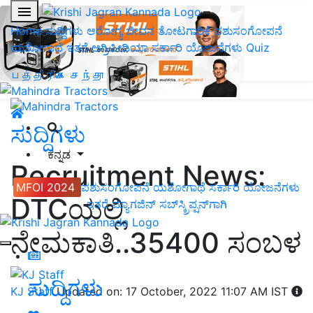
Home
ಸುದ್ದಿಗಳು
ಆರೋಗ್ಯ ಜೀವನ
ತೋಟಗಾರಿಕೆ
ಪಶುಸಂಗೋಪನೆ
ಯಶೋಗಾಥೆ
ಇತರೆ
ಅಗ್ರಿಪೀಡಿಯಾ
ಸರ್ಕಾರಿ ಯೋಜನೆಗಳು
Quiz
பத்திரிகை சந்தா
ಸುದ್ದಿಗಳು
ಕನ್ನಡ
Recruitment News:
MFOI 2024
ಪಶುಸಂಗೋಪನೆ
ಯಶೋಗಾಥೆ
ಸರ್ಕಾರಿ ಯೋಜನೆಗಳು
DTCಯಲ್ಲಿ
ಇತರೆ
ಮ್ಯಾಗಜಿನ್‌ ಸಬ್‌ಸ್ಕ್ರಿಪ್ಷನ್‌ಗಾಗಿ
ನೇಮಕಾತಿ..35400 ಸಂಬಳ
ಸುದ್ದಿಗಳು
KJ Staff
Updated on: 17 October, 2022 11:07 AM IST