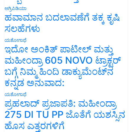
ಅಗ್ರಿಪಿಡಿಯಾ
ಹವಾಮಾನ ಬದಲಾವಣೆಗೆ ತಕ್ಕ ಕೃಷಿ
ಸಲಹೆಗಳು
ಯಶೋಗಾಥೆ
ಇದೋ ಅಂಕಿತ್ ಪಾಟೀಲ್ ಮತ್ತು
ಮಹೀಂದ್ರಾ 605 NOVO ಟ್ರಾಕ್ಟರ್
ಬಗ್ಗೆ ನಿಮ್ಮ ಹಿಂದಿ ಡಾಕ್ಯುಮೆಂಟ್‌ನ
ಕನ್ನಡ ಅನುವಾದ:
ಯಶೋಗಾಥೆ
ಪ್ರಹಲಾದ್ ಪ್ರಜಾಪತಿ: ಮಹೀಂದ್ರಾ
275 DI TU PP ಜೊತೆಗೆ ಯಶಸ್ಸಿನ
ಹೊಸ ಎತ್ತರಗಳಿಗೆ