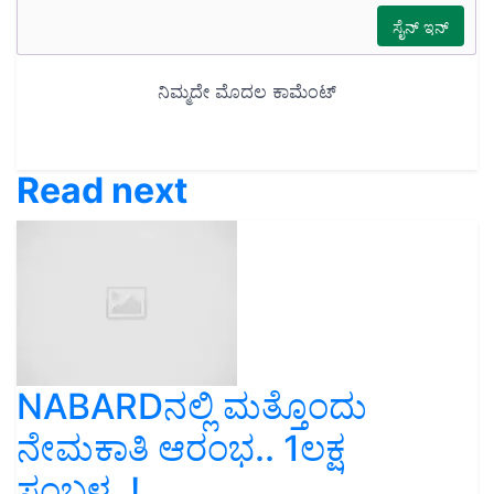
Read next
NABARDನಲ್ಲಿ ಮತ್ತೊಂದು
ನೇಮಕಾತಿ ಆರಂಭ.. 1ಲಕ್ಷ
ಸಂಬಳ..!