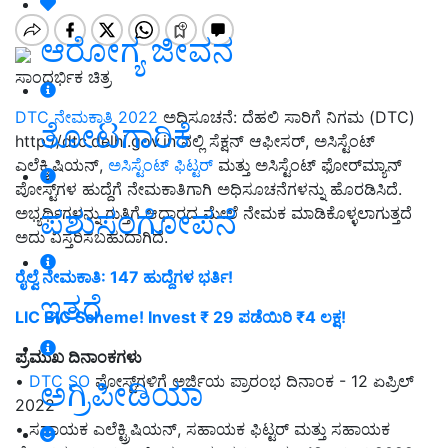
ಆರೋಗ್ಯ ಜೀವನ
ಸಾಂದರ್ಭಿಕ ಚಿತ್ರ
DTC ನೇಮಕಾತಿ 2022
ಅಧಿಸೂಚನೆ: ದೆಹಲಿ ಸಾರಿಗೆ ನಿಗಮ (DTC)
ತೋಟಗಾರಿಕೆ
http://dtc.delhi.gov.in ನಲ್ಲಿ ಸೆಕ್ಷನ್ ಆಫೀಸರ್, ಅಸಿಸ್ಟೆಂಟ್
ಎಲೆಕ್ಟ್ರಿಷಿಯನ್,
ಅಸಿಸ್ಟೆಂಟ್ ಫಿಟ್ಟರ್
ಮತ್ತು ಅಸಿಸ್ಟೆಂಟ್ ಫೋರ್‌ಮ್ಯಾನ್
ಪೋಸ್ಟ್‌ಗಳ ಹುದ್ದೆಗೆ ನೇಮಕಾತಿಗಾಗಿ ಅಧಿಸೂಚನೆಗಳನ್ನು ಹೊರಡಿಸಿದೆ.
ಪಶುಸಂಗೋಪನೆ
ಅಭ್ಯರ್ಥಿಗಳನ್ನು ಗುತ್ತಿಗೆ ಆಧಾರದ ಮೇಲೆ ನೇಮಕ ಮಾಡಿಕೊಳ್ಳಲಾಗುತ್ತದೆ
ಅದು ವಿಸ್ತರಿಸಬಹುದಾಗಿದೆ.
ರೈಲ್ವೆ ನೇಮಕಾತಿ: 147 ಹುದ್ದೆಗಳ ಭರ್ತಿ!
ಇತರೆ
LIC BIG Scheme! Invest ₹ 29 ಪಡೆಯಿರಿ ₹4 ಲಕ್ಷ!
ಪ್ರಮುಖ ದಿನಾಂಕಗಳು
•
DTC SO
ಪೋಸ್ಟ್‌ಗಳಿಗೆ ಅರ್ಜಿಯ ಪ್ರಾರಂಭ ದಿನಾಂಕ - 12 ಏಪ್ರಿಲ್
ಅಗ್ರಿಪೀಡಿಯಾ
2022
• ಸಹಾಯಕ ಎಲೆಕ್ಟ್ರಿಷಿಯನ್, ಸಹಾಯಕ ಫಿಟ್ಟರ್ ಮತ್ತು ಸಹಾಯಕ