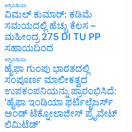
ಅಗ್ರಿಪಿಡಿಯಾ
ವಿಮಲ್ ಕುಮಾರ್: ಕಡಿಮೆ
ಸಮಯದಲ್ಲಿ ಹೆಚ್ಚು ಕೆಲಸ –
ಮಹೀಂದ್ರ 275 DI TU PP
ಸಹಾಯದಿಂದ
ಅಗ್ರಿಪಿಡಿಯಾ
ಹೈಫಾ ಗುಂಪು ಭಾರತದಲ್ಲಿ
ಸಂಪೂರ್ಣ ಮಾಲೀಕತ್ವದ
ಉಪಕಂಪನಿಯನ್ನು ಪ್ರಾರಂಭಿಸಿದೆ:
‘ಹೈಫಾ ಇಂಡಿಯಾ ಫರ್ಟಿಲೈಜರ್ಸ್
ಅಂಡ್ ಟೆಕ್ನೋಲಾಜೀಸ್ ಪ್ರೈವೇಟ್
ಲಿಮಿಟೆಡ್’