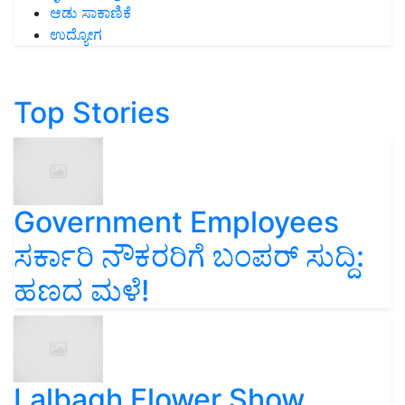
ಆಡು ಸಾಕಾಣಿಕೆ
ಉದ್ಯೋಗ
Top Stories
Government Employees
ಸರ್ಕಾರಿ ನೌಕರರಿಗೆ ಬಂಪರ್‌ ಸುದ್ದಿ:
ಹಣದ ಮಳೆ!
Lalbagh Flower Show