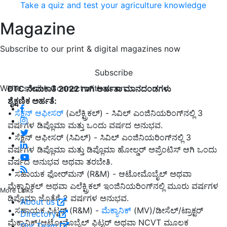
Take a quiz and test your agriculture knowledge
Magazine
Subscribe to our print & digital magazines now
Subscribe
We're social. Connect with us on:
DTC ನೇಮಕಾತಿ 2022 ಗಾಗಿ ಅರ್ಹತಾ ಮಾನದಂಡಗಳು
ಶೈಕ್ಷಣಿಕ ಅರ್ಹತೆ:
•
ಸೆಕ್ಷನ್ ಆಫೀಸರ್
(ಎಲೆಕ್ಟ್ರಿಕಲ್) - ಸಿವಿಲ್ ಎಂಜಿನಿಯರಿಂಗ್‌ನಲ್ಲಿ 3
ವರ್ಷಗಳ ಡಿಪ್ಲೊಮಾ ಮತ್ತು ಒಂದು ವರ್ಷದ ಅನುಭವ.
• ಸೆಕ್ಷನ್ ಆಫೀಸರ್ (ಸಿವಿಲ್) - ಸಿವಿಲ್ ಎಂಜಿನಿಯರಿಂಗ್‌ನಲ್ಲಿ 3
ವರ್ಷಗಳ ಡಿಪ್ಲೊಮಾ ಮತ್ತು ಡಿಪ್ಲೊಮಾ ಹೋಲ್ಡರ್ ಅಪ್ರೆಂಟಿಸ್ ಆಗಿ ಒಂದು
ವರ್ಷದ ಅನುಭವ ಅಥವಾ ತರಬೇತಿ.
• ಸಹಾಯಕ ಫೋರ್‌ಮನ್ (R&M) - ಆಟೋಮೊಬೈಲ್ ಅಥವಾ
ಮೆಕ್ಯಾನಿಕಲ್ ಅಥವಾ ಎಲೆಕ್ಟ್ರಿಕಲ್ ಇಂಜಿನಿಯರಿಂಗ್‌ನಲ್ಲಿ ಮೂರು ವರ್ಷಗಳ
More Links
ಡಿಪ್ಲೊಮಾ ಜೊತೆಗೆ 2 ವರ್ಷಗಳ ಅನುಭವ.
About us
• ಸಹಾಯಕ ಫಿಟ್ಟರ್ (R&M) -
ಮೆಕ್ಯಾನಿಕ್
(MV)/ಡೀಸೆಲ್/ಟ್ರಾಕ್ಟರ್
Directory
ಮೆಕ್ಯಾನಿಕ್/ಆಟೋಮೊಬೈಲ್ ಫಿಟ್ಟರ್ ಅಥವಾ NCVT ಮೂಲಕ
Our Team