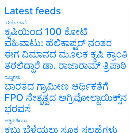
Latest feeds
ಯಶೋಗಾಥೆ
ಕೃಷಿಯಿಂದ 100 ಕೋಟಿ
ವಹಿವಾಟು: ಹೆಲಿಕಾಪ್ಟರ್ ನಂತರ
ಈಗ ವಿಮಾನದ ಮೂಲಕ ಕೃಷಿ ಕ್ರಾಂತಿ
ತರಲಿದ್ದಾರೆ ಡಾ. ರಾಜಾರಾಮ್ ತ್ರಿಪಾಠಿ
ಸುದ್ದಿಗಳು
ಭಾರತದ ಗ್ರಾಮೀಣ ಆರ್ಥಿಕತೆಗೆ
FPO ನೇತೃತ್ವದ ಅಗ್ರಿವೋಲ್ಟಾಯಿಕ್ಸ್‌ನ
ಭರವಸೆ
ಅಗ್ರಿಪಿಡಿಯಾ
ಕಬ್ಬು ಬೆಳೆಯಲು ಸೂಕ್ತ ಸಲಹೆಗಳು