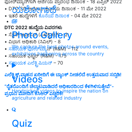
ಫೋರ್‌ಮ್ಯಾನ್‌ಗಾಗಿ ಅರ್ಜಿಯ ಪ್ರಾರಂಭ ದಿನಾಂಕ - 18 ಏಪ್ರಿಲ್ 2022
ಯಶೋಗಾಥೆ
• DTC SO ಅರ್ಜಿಯ ಕೊನೆಯ ದಿನಾಂಕ - 11 ಮೇ 2022
• ಇತರೆ ಹುದ್ದೆಗಳಿಗೆ
ಕೊನೆಯ ದಿನಾಂಕ
- 04 ಮೇ 2022
DTC 2022 ಹುದ್ದೆಯ ವಿವರಗಳು
Photo Gallery
• ಸೆಕ್ಷನ್ ಆಫೀಸರ್ (ಎಲೆಕ್ಟ್ರಿಕಲ್) - 2
• ವಿಭಾಗ ಅಧಿಕಾರಿ (ಸಿವಿಲ್) - 8
We capture the best photos around events,
•
ಸಹಾಯಕ ಫೋರ್‌ಮ್ಯಾ
ನ್ (R&M) - 112
exhibitions happening across the country
• ಸಹಾಯಕ ಫಿಟ್ಟರ್ (R&M) - 175
•
ಸಹಾಯಕ ಎಲೆಕ್ಟ್ರಿಷಿಯನ್
– 70
ಎಲೆಕ್ಟ್ರಿಕ್ ವಾಹನ ಖರೀದಿಗೆ ಈ ಬ್ಯಾಂಕ್ ನೀಡಲಿದೆ ಉತ್ತಮವಾದ ಸಬ್ಸಿಡಿ!
Videos
“ರೈತರೊಂದಿಗೆ ಚೆಲ್ಲಾಟವಾಡಿದರೆ ಅಧಿಕಾರದಿಂದ ಕೆಳಗಿಳಿಸುತ್ತೇವೆ”-
Handpicked videos to inspire the nation on
ಪ್ರಧಾನಿ ಮೋದಿಗೆ ಕೆಸಿಆರ್ ಎಚ್ಚರಿಕೆ!
agriculture and related industry
Quiz