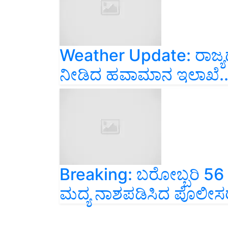
Weather Update: ರಾಜ್ಯ
ನೀಡಿದ ಹವಾಮಾನ ಇಲಾಖೆ.
Breaking: ಬರೋಬ್ಬರಿ 56
ಮದ್ಯ ನಾಶಪಡಿಸಿದ ಪೊಲೀಸರು! 