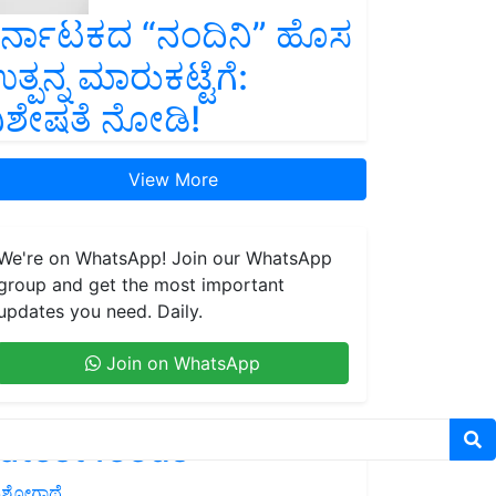
ರ್ನಾಟಕದ “ನಂದಿನಿ” ಹೊಸ
ತ್ಪನ್ನ ಮಾರುಕಟ್ಟೆಗೆ:
ಿಶೇಷತೆ ನೋಡಿ!
View More
We're on WhatsApp! Join our WhatsApp
group and get the most important
updates you need. Daily.
Join on WhatsApp
atest feeds
ಶೋಗಾಥೆ