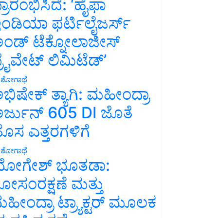
್ರಾರಂಭಿಸಿದೆ: ‘ಹೈಫಾ
ಂಡಿಯಾ ಫರ್ಟಿಲೈಜರ್ಸ್
ಂಡ್ ಟೆಕ್ನೋಲಾಜೀಸ್
್ರೈವೇಟ್ ಲಿಮಿಟೆಡ್’
ಶೋಗಾಥೆ
ಭಿಷೇಕ್ ತ್ಯಾಗಿ: ಮಹೀಂದ್ರಾ
ರ್ಜುನ್ 605 DI ಜೊತೆ
ೊಸ ಎತ್ತರಗಳಿಗೆ
ಶೋಗಾಥೆ
ೋಗೇಶ್ ಭೂತಡಾ:
ೋಸಂರಕ್ಷಣೆ ಮತ್ತು
ಹೀಂದ್ರಾ ಟ್ರ್ಯಾಕ್ಟರ್ ಮೂಲಕ