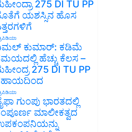
ಹೀಂದ್ರಾ 275 DI TU PP
ೊತೆಗೆ ಯಶಸ್ಸಿನ ಹೊಸ
ತ್ತರಗಳಿಗೆ
್ರಿಪಿಡಿಯಾ
ಿಮಲ್ ಕುಮಾರ್: ಕಡಿಮೆ
ಮಯದಲ್ಲಿ ಹೆಚ್ಚು ಕೆಲಸ –
ಹೀಂದ್ರ 275 DI TU PP
ಸಹಾಯದಿಂದ
್ರಿಪಿಡಿಯಾ
ೈಫಾ ಗುಂಪು ಭಾರತದಲ್ಲಿ
ಂಪೂರ್ಣ ಮಾಲೀಕತ್ವದ
ಪಕಂಪನಿಯನ್ನು