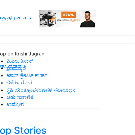
த்திரிகை சந்தா
op on Krishi Jagran
ಪಿ.ಎಂ. ಕಿಸಾನ್
ಸ್ಕ್ರಿಪ್ಷನ್‌ಗಾಗಿ
ಜೀವಾಮೃತ
ಕಿಸಾನ್ ಕ್ರೇಡಿಟ್ ಕಾರ್ಡ್
ಬೆಳೆಗಳ ರೋಗ
ಕೃಷಿ ಯಂತ್ರೋಪಕರಣಗಳ ಸಹಾಯಧನ
ಆಡು ಸಾಕಾಣಿಕೆ
ಉದ್ಯೋಗ
op Stories