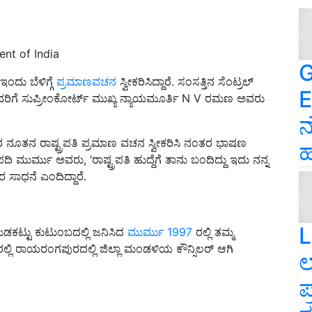
nt of India
G
ಂದು ಬೆಳಿಗ್ಗೆ
ಪ್ರಮಾಣವಚನ
ಸ್ವೀಕರಿಸಿದ್ದಾರೆ. ಸಂಸತ್ತಿನ ಸೆಂಟ್ರಲ್‌
E
ಸಿದ ಅವರಿಗೆ ಸುಪ್ರೀಂಕೋರ್ಟ್‌ ಮುಖ್ಯ ನ್ಯಾಯಮೂರ್ತಿ N V ರಮಣ ಅವರು
ನ
ರ ನೂತನ ರಾಷ್ಟ್ರಪತಿ ಪ್ರಮಾಣ ವಚನ ಸ್ವೀಕರಿಸಿ ನಂತರ ಭಾಷಣ
ಹ
ಿ ಮುರ್ಮು ಅವರು, ‘ರಾಷ್ಟ್ರಪತಿ ಹುದ್ದೆಗೆ ತಾನು ಬಂದಿದ್ದು ಇದು ನನ್ನ
 ಸಾಧನೆ ಎಂದಿದ್ದಾರೆ.
L
ಡಕಟ್ಟು ಕುಟುಂಬದಲ್ಲಿ ಜನಿಸಿದ
ಮುರ್ಮು 1997
ರಲ್ಲಿ ತಮ್ಮ
್ಲಿ ರಾಯರಂಗಪುರದಲ್ಲಿ ಜಿಲ್ಲಾ ಮಂಡಳಿಯ ಕೌನ್ಸಿಲರ್ ಆಗಿ
ಲ
ಪ