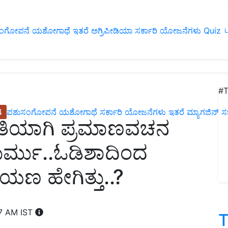
ಂಗೋಪನೆ
ಯಶೋಗಾಥೆ
ಇತರೆ
ಅಗ್ರಿಪೀಡಿಯಾ
ಸರ್ಕಾರಿ ಯೋಜನೆಗಳು
Quiz
ப
#T
4
ಪಶುಸಂಗೋಪನೆ
ಯಶೋಗಾಥೆ
ಸರ್ಕಾರಿ ಯೋಜನೆಗಳು
ಇತರೆ
ಮ್ಯಾಗಜಿನ್‌ ಸಬ್‌
ರಪತಿಯಾಗಿ ಪ್ರಮಾಣವಚನ
ಮುರ್ಮು..ಓಡಿಶಾದಿಂದ
ಪಯಣ ಹೇಗಿತ್ತು..?
07 AM IST
T