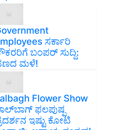
overnment
mployees ಸರ್ಕಾರಿ
ೌಕರರಿಗೆ ಬಂಪರ್‌ ಸುದ್ದಿ:
ಣದ ಮಳೆ!
albagh Flower Show
ಾಲ್‌ಬಾಗ್ ಫಲಪುಷ್ಪ
್ರದರ್ಶನ ಇಷ್ಟು ಕೋಟಿ