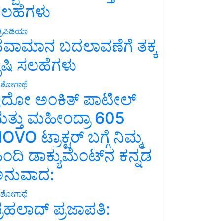
ಲಹೆಗಳು
್ರಿಪಿಡಿಯಾ
ವಾಮಾನ ಬದಲಾವಣೆಗೆ ತಕ್ಕ
ೃಷಿ ಸಲಹೆಗಳು
ಶೋಗಾಥೆ
ದೋ ಅಂಕಿತ್ ಪಾಟೀಲ್
ತ್ತು ಮಹೀಂದ್ರಾ 605
OVO ಟ್ರಾಕ್ಟರ್ ಬಗ್ಗೆ ನಿಮ್ಮ
ಿಂದಿ ಡಾಕ್ಯುಮೆಂಟ್‌ನ ಕನ್ನಡ
ನುವಾದ:
ಶೋಗಾಥೆ
್ರಹಲಾದ್ ಪ್ರಜಾಪತಿ: