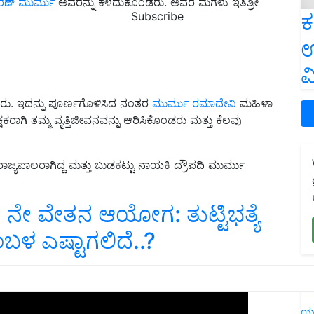
ಚರಣ್ ಮುರ್ಮು
ಅವರನ್ನು ಕಳೆದುಕೊಂಡರು. ಅವರ ಮಗಳು ಇತಿಶ್ರೀ
ಕ
Subscribe
ಉ
ವ
ಸಿದರು. ಇದನ್ನು ಪೂರ್ಣಗೊಳಿಸಿದ ನಂತರ
ಮುರ್ಮು ರಮಾದೇವಿ
ಮಹಿಳಾ
ರಾಗಿ ತಮ್ಮ ವೃತ್ತಿಜೀವನವನ್ನು ಆರಿಸಿಕೊಂಡರು ಮತ್ತು ಕೆಲವು
ರಾಜ್ಯಪಾಲರಾಗಿದ್ದ ಮತ್ತು ಬುಡಕಟ್ಟು ನಾಯಕಿ ದ್ರೌಪದಿ ಮುರ್ಮು
 ನೇ ವೇತನ ಆಯೋಗ: ತುಟ್ಟಿಭತ್ಯೆ
ಸಂಬಳ ಎಷ್ಟಾಗಲಿದೆ..?
ERTISEMENT
L
ಯ