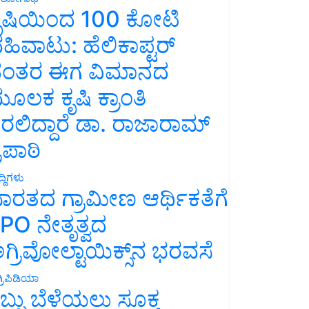
ೃಷಿಯಿಂದ 100 ಕೋಟಿ
ಹಿವಾಟು: ಹೆಲಿಕಾಪ್ಟರ್
ಂತರ ಈಗ ವಿಮಾನದ
ೂಲಕ ಕೃಷಿ ಕ್ರಾಂತಿ
ರಲಿದ್ದಾರೆ ಡಾ. ರಾಜಾರಾಮ್
್ರಿಪಾಠಿ
್ದಿಗಳು
ಾರತದ ಗ್ರಾಮೀಣ ಆರ್ಥಿಕತೆಗೆ
PO ನೇತೃತ್ವದ
ಗ್ರಿವೋಲ್ಟಾಯಿಕ್ಸ್‌ನ ಭರವಸೆ
್ರಿಪಿಡಿಯಾ
ಬ್ಬು ಬೆಳೆಯಲು ಸೂಕ್ತ