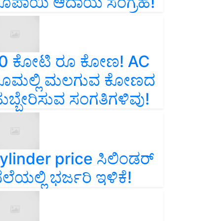
ೂಪಾಯಿ ಆದಾಯ ಸಂಗ್ರಹ!
0 ಕೋಟಿ ರೂ ಕೋಣ! AC
ೂಮಲ್ಲಿ ಮಲಗುವ ಕೋಣದ
ುಬ್ಬೇರಿಸುವ ಸಂಗತಿಗಳಿವು!
ylinder price ಸಿಲಿಂಡರ್‌
ೆಲೆಯಲ್ಲಿ ಭರ್ಜರಿ ಇಳಿಕೆ!