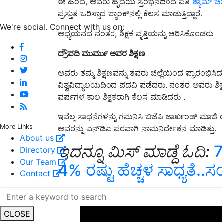
ಈ ಹಿಂದೆ, ಅವರು ಹೃದಯ ಸ್ತಂಭನದಿಂದ ಪತಿ
ಶ್ಯಾಮ್ 
ಪ್ರಸ್ತುತ ಒರಿಸ್ಸಾದ ಬ್ಯಾಂಕ್‌ನಲ್ಲಿ ಕೆಲಸ ಮಾಡುತ್ತಿದ್ದಾರೆ.
We're social. Connect with us on:
ಅಧ್ಯಯನದ ನಂತರ, ಶಿಕ್ಷಕ ವೃತ್ತಿಯನ್ನು ಆರಿಸಿಕೊಂಡರು
ದ್ರೌಪದಿ ಮುರ್ಮು ಅವರ ಶಿಕ್ಷಣ
ಅವರು ತಮ್ಮ ಶಿಕ್ಷಣವನ್ನು ತವರು ಜಿಲ್ಲೆಯಿಂದ ಪ್ರಾರಂಭಿ
ವಿಶ್ವವಿದ್ಯಾಲಯದಿಂದ ಪದವಿ ಪಡೆದರು. ನಂತರ ಅವರು ಶಿಕ್ಷಕ
ವರ್ಷಗಳ ಕಾಲ ಶಿಕ್ಷಕರಾಗಿ ಕೆಲಸ ಮಾಡಿದರು .
ಇವೆಲ್ಲ ಸಾಧನೆಗಳನ್ನು ಗಮನಿಸಿ ಬಿಜೆಪಿ ಜಾರ್ಖಂಡ್ ಮಾಜಿ 
More Links
ಅವರನ್ನು ಎನ್‌ಡಿಎ ಪರವಾಗಿ ನಾಮನಿರ್ದೇಶನ ಮಾಡಿತ್ತು.
About us
ಇದನ್ನೂ ಮಿಸ್‌ ಮಾಡ್ದೆ ಓದಿ:
7
Directory
Our Team
4% ರಷ್ಟು ಹೆಚ್ಚಳ ಸಾಧ್ಯತೆ..
Contact
ADV
CLOSE