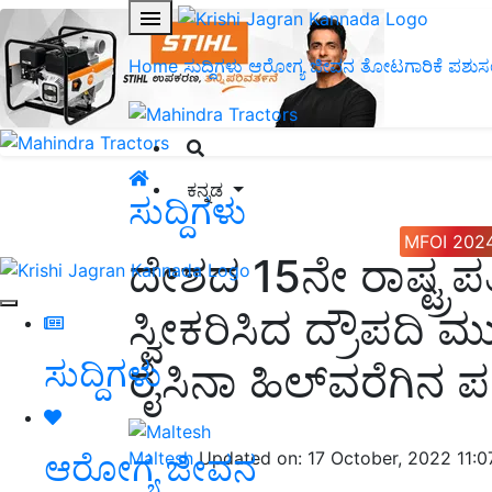
Home
ಸುದ್ದಿಗಳು
ಆರೋಗ್ಯ ಜೀವನ
ತೋಟಗಾರಿಕೆ
ಪಶುಸ
ಕನ್ನಡ
ಸುದ್ದಿಗಳು
MFOI 202
ದೇಶದ 15ನೇ ರಾಷ್ಟ್
ಸ್ವೀಕರಿಸಿದ ದ್ರೌಪದಿ 
ಸುದ್ದಿಗಳು
ರೈಸಿನಾ ಹಿಲ್‌ವರೆಗಿನ 
ಆರೋಗ್ಯ ಜೀವನ
Maltesh
Updated on: 17 October, 2022 11: