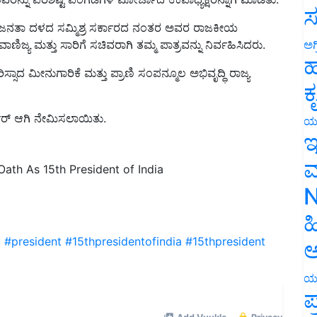
ಸ
ಜು ಜನತಾ ದಳದ ಸಮ್ಮಿಶ್ರ ಸರ್ಕಾರದ ನಂತರ ಅವರ ರಾಜಕೀಯ
ಅಗ
ಿಜ್ಯ ಮತ್ತು ಸಾರಿಗೆ ಸಚಿವರಾಗಿ ತಮ್ಮ ಪಾತ್ರವನ್ನು ನಿರ್ವಹಿಸಿದರು.
ಹ
ದ ಮೀನುಗಾರಿಕೆ ಮತ್ತು ಪ್ರಾಣಿ ಸಂಪನ್ಮೂಲ ಅಭಿವೃದ್ಧಿ ರಾಜ್ಯ
ಕ
್ನರ್ ಆಗಿ ನೇಮಿಸಲಾಯಿತು.
ಯ
ಇ
ಮ
th As 15th President of India
N
ಹ
u
#president
#15thpresidentofindia
#15thpresident
ಅ
ಯ
ಪ