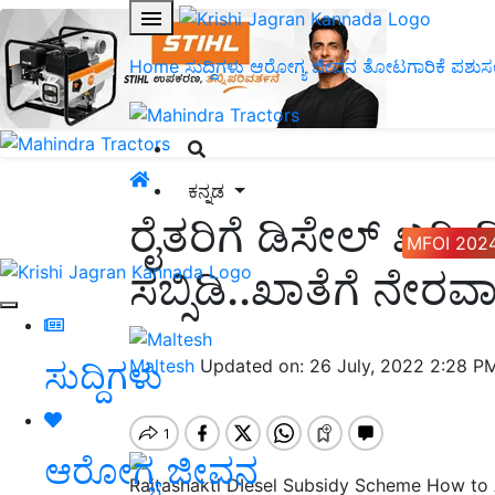
Home
ಸುದ್ದಿಗಳು
ಆರೋಗ್ಯ ಜೀವನ
ತೋಟಗಾರಿಕೆ
ಪಶುಸ
ಕನ್ನಡ
ರೈತರಿಗೆ ಡಿಸೇಲ್‌ ಖರೀದಿ
MFOI 202
ಸಬ್ಸಿಡಿ..ಖಾತೆಗೆ ನೇರ
ಸುದ್ದಿಗಳು
Maltesh
Updated on: 26 July, 2022 2:28 P
ಆರೋಗ್ಯ ಜೀವನ
Raitashakti DIesel Subsidy Scheme How to 