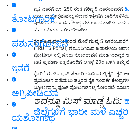
ಪ್ರತಿ ಎಕರೆಗೆ ರೂ. 250 ರಂತೆ ಗರಿಷ್ಠ 5 ಎಕರೆಯವರೆಗೆ
ಡಿ
ತೋಟಗಾರಿಕೆ
ಎಂಬ ಕಾರ್ಯಕ್ರಮವನ್ನು ಸರ್ಕಾರ ಇತ್ತೀಚಿಗೆ ಜಾರಿಗೊಳಿಸಿದ
ಇಲಾಖೆ ಮೂಲಕ ಈ ಸೌಲಭ್ಯ ಪಡೆಯಬಹುದಾಗಿದೆ. ಬಹು ಮುಖ
ಹೆಸರು ನೋಂದಾಯಿಸಬೇಕಾಗಿದೆ.
ಪಶುಸಂಗೋಪನೆ
ರೈತರ ಹಿಡುವಳಿ ಆಧಾರದ ಮೇಲೆ ಗರಿಷ್ಕ 5 ಎಕರೆಯವರೆಗೆ
(FRUITS Portal) ನಮೂದಿಸಿರುವ ಹಿಡುವಳಿಯ ಆಧಾರ
ಪೋರ್ಟಲ್ ನಲ್ಲಿ ಹೆಸರು ನೋಂದಾವಣೆ ಮಾಡಿಸಿರದಿದ್ದರೆ ಆಧಾ
ಜಾತಿ ಪ್ರಮಾಣ ಪತ್ರದೊಂದಿಗೆ ಆಗಸ್ಟ್ 20ರ ಒಳಗೆ ತಮ್ಮ 
ಇತರೆ
ರೈತರಿಗೆ ಗುಡ್ ನ್ಯೂಸ್: ಸರ್ಕಾರಿ ಭೂಮಿಯಲ್ಲಿ ಕೃಷಿ: 
ಪ್ರಯೋಜನ ಪಡೆಯಲು ಹತ್ತಿರದ ರೈತ ಸಂಪರ್ಕ ಕೇಂದ್ರಗಳಿಗ
ವಿಸ್ತೀರ್ಣವನ್ನು ಫೂಟ್ ಪೋರ್ಟಲ್‌ನಲ್ಲಿ ನೋಂದಣಿ ಮಾಡಿ
ಅಗ್ರಿಪೀಡಿಯಾ
ಇದನ್ನೂ ಮಿಸ್‌ ಮಾಡ್ದೆ ಓದಿ:
ಹ
ಜಿಲ್ಲೆಗಳಿಗೆ ಭಾರೀ ಮಳೆ ಎಚ್
ಯಶೋಗಾಥೆ