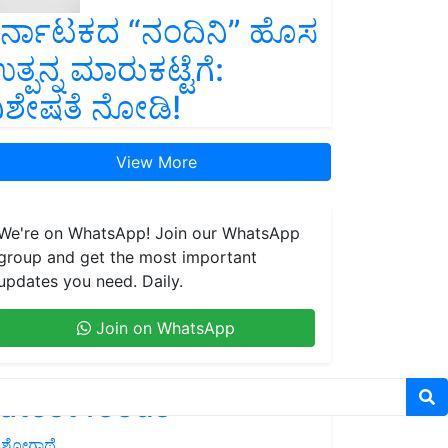
ರ್ನಾಟಕದ “ನಂದಿನಿ” ಹೊಸ
ತ್ಪನ್ನ ಮಾರುಕಟ್ಟೆಗೆ:
ಿಶೇಷತೆ ನೋಡಿ!
View More
We're on WhatsApp! Join our WhatsApp
group and get the most important
updates you need. Daily.
Join on WhatsApp
atest feeds
ಶೋಗಾಥೆ