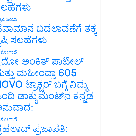
ಲಹೆಗಳು
್ರಿಪಿಡಿಯಾ
ವಾಮಾನ ಬದಲಾವಣೆಗೆ ತಕ್ಕ
ೃಷಿ ಸಲಹೆಗಳು
ಶೋಗಾಥೆ
ದೋ ಅಂಕಿತ್ ಪಾಟೀಲ್
ತ್ತು ಮಹೀಂದ್ರಾ 605
OVO ಟ್ರಾಕ್ಟರ್ ಬಗ್ಗೆ ನಿಮ್ಮ
ಿಂದಿ ಡಾಕ್ಯುಮೆಂಟ್‌ನ ಕನ್ನಡ
ನುವಾದ:
ಶೋಗಾಥೆ
್ರಹಲಾದ್ ಪ್ರಜಾಪತಿ: