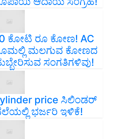
ೂಪಾಯಿ ಆದಾಯ ಸಂಗ್ರಹ!
0 ಕೋಟಿ ರೂ ಕೋಣ! AC
ೂಮಲ್ಲಿ ಮಲಗುವ ಕೋಣದ
ುಬ್ಬೇರಿಸುವ ಸಂಗತಿಗಳಿವು!
ylinder price ಸಿಲಿಂಡರ್‌
ೆಲೆಯಲ್ಲಿ ಭರ್ಜರಿ ಇಳಿಕೆ!