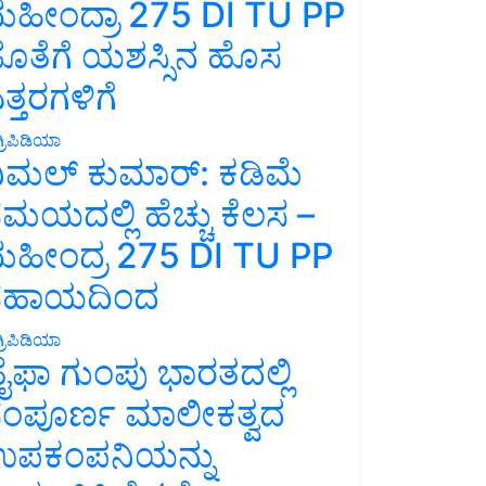
ಹೀಂದ್ರಾ 275 DI TU PP
ೊತೆಗೆ ಯಶಸ್ಸಿನ ಹೊಸ
ತ್ತರಗಳಿಗೆ
್ರಿಪಿಡಿಯಾ
ಿಮಲ್ ಕುಮಾರ್: ಕಡಿಮೆ
ಮಯದಲ್ಲಿ ಹೆಚ್ಚು ಕೆಲಸ –
ಹೀಂದ್ರ 275 DI TU PP
ಸಹಾಯದಿಂದ
್ರಿಪಿಡಿಯಾ
ೈಫಾ ಗುಂಪು ಭಾರತದಲ್ಲಿ
ಂಪೂರ್ಣ ಮಾಲೀಕತ್ವದ
ಪಕಂಪನಿಯನ್ನು