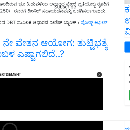
ಂದಿರುವ ಭೂ ಹಿಡುವಳಿಯ ಆಧಾರದ ಮೇಲೆ ಪ್ರತಿಯೊಬ್ಬ ರೈತರಿಗೆ
ಕ
Subscribe
ರೂ.1250/- ರವರೆಗೆ ಡೀಸೆಲ್ ಸಹಾಯಧನವನ್ನು ಒದಗಿಸಲಾಗುವುದು.
ಉ
ಕಾರದ DBT ಮೂಲಕ ಆಧಾರದ ಸೀಡೆಡ್ ಬ್ಯಾಂಕ್‌ /
ಪೋಸ್ಟ್ ಆಫೀಸ್
ವ
 ನೇ ವೇತನ ಆಯೋಗ: ತುಟ್ಟಿಭತ್ಯೆ
ಸಂಬಳ ಎಷ್ಟಾಗಲಿದೆ..?
ERTISEMENT
L
ಯ