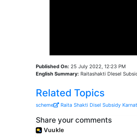
Published On:
25 July 2022, 12:23 PM
English Summary:
Raitashakti DIesel Subs
Related Topics
scheme
Raita Shakti
Disel Subsidy
Karna
Share your comments