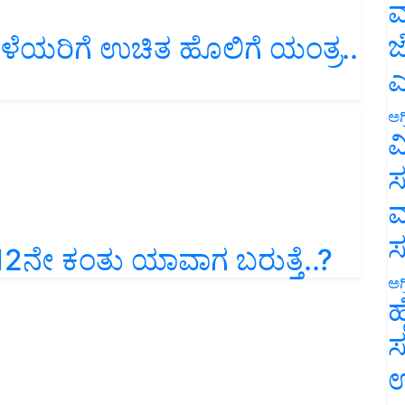
ಮ
ಹಿಳೆಯರಿಗೆ ಉಚಿತ ಹೊಲಿಗೆ ಯಂತ್ರ..
ಜ
ಎ
ಅಗ
ವ
ಸ
ಮ
12ನೇ ಕಂತು ಯಾವಾಗ ಬರುತ್ತೆ..?
ಅಗ
ಹ
ಸ
ಉ