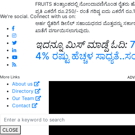
FRUITS ತಂತ್ರಾಂಶದಲ್ಲಿ ನೋಂದಾವಣಿಗೊಂಡ ರೈತರು ಹೊ
ಪ್ರತಿ ಎಕರೆಗೆ ರೂ.250/- ರಂತೆ ಗರಿಷ್ಠ ಐದು ಎಕರೆಗೆ 
We're social. Connect with us on:
ಅರ್ಹ ರೈತರಿಗೆ ಡೀಸೆಲ್‌ ಸಹಾಯಧನದ ಮೊತ್ತವನ್ನು ಸರ್
ಖಾತೆಗೆ ವರ್ಗಾಯಿಸಲಾಗುವುದು.
ಇದನ್ನೂ ಮಿಸ್‌ ಮಾಡ್ದೆ ಓದಿ:
7
4% ರಷ್ಟು ಹೆಚ್ಚಳ ಸಾಧ್ಯತೆ..
ADV
More Links
About us
Directory
Our Team
Contact
CLOSE