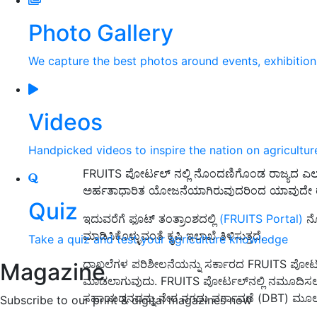
Photo Gallery
We capture the best photos around events, exhibitio
Videos
Handpicked videos to inspire the nation on agricultur
FRUITS ಪೋರ್ಟಲ್ ನಲ್ಲಿ ನೊಂದಣಿಗೊಂಡ ರಾಜ್ಯದ ಎಲ
ಅರ್ಹತಾಧಾರಿತ ಯೋಜನೆಯಾಗಿರುವುದರಿಂದ ಯಾವುದೇ ರೈತರು ಪ
Quiz
ಇದುವರೆಗೆ ಫೂಟ್ ತಂತ್ರಾಂಶದಲ್ಲಿ
(FRUITS Portal)
ನೋ
ಮಾಡಿಸಿಕೊಳ್ಳುವಂತೆ ಕೃಷಿ ಇಲಾಖೆ ತಿಳಿಸುತ್ತದೆ.
Take a quiz and test your agriculture knowledge
ದಾಖಲೆಗಳ ಪರಿಶೀಲನೆಯನ್ನು ಸರ್ಕಾರದ FRUITS ಪೋರ್ಟ
Magazine
ಮಾಡಲಾಗುವುದು. FRUITS ಪೋರ್ಟಲ್‌ನಲ್ಲಿ ನಮೂದಿಸಲಾ
ಸಹಾಯಧನವನ್ನು ನೇರ ನಗದು ವರ್ಗಾವಣೆ (DBT) ಮೂಲಕ
Subscribe to our print & digital magazines now