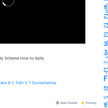
ಕ
ವ
ನ
ಮ
ತ
ತ
idy Scheme How to Aplly
ಸುದ
ಭ
F
taka
B C Patil
S T Somashekhar
ಅ
ಅಗ
ಕ