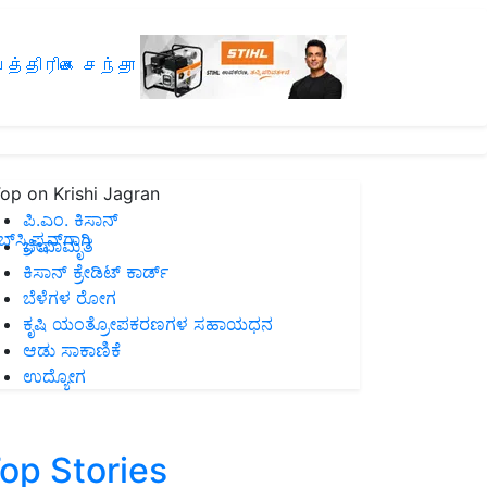
த்திரிகை சந்தா
op on Krishi Jagran
ಪಿ.ಎಂ. ಕಿಸಾನ್
ಸ್ಕ್ರಿಪ್ಷನ್‌ಗಾಗಿ
ಜೀವಾಮೃತ
ಕಿಸಾನ್ ಕ್ರೇಡಿಟ್ ಕಾರ್ಡ್
ಬೆಳೆಗಳ ರೋಗ
ಕೃಷಿ ಯಂತ್ರೋಪಕರಣಗಳ ಸಹಾಯಧನ
ಆಡು ಸಾಕಾಣಿಕೆ
ಉದ್ಯೋಗ
op Stories