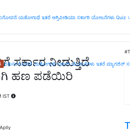
ಂಗೋಪನೆ
ಯಶೋಗಾಥೆ
ಇತರೆ
ಅಗ್ರಿಪೀಡಿಯಾ
ಸರ್ಕಾರಿ ಯೋಜನೆಗಳು
Quiz
ப
#T
ಗೆ ಸರ್ಕಾರ ನೀಡುತ್ತಿದೆ
4
ಪಶುಸಂಗೋಪನೆ
ಯಶೋಗಾಥೆ
ಸರ್ಕಾರಿ ಯೋಜನೆಗಳು
ಇತರೆ
ಮ್ಯಾಗಜಿನ್‌ ಸಬ್‌
ವಾಗಿ ಹಣ ಪಡೆಯಿರಿ
M IST
T
Aplly