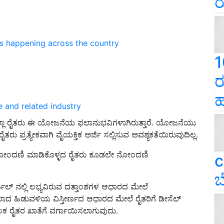
ರ
ns happening across the country
1
ರ
ಹ
e and related industry
್ಲಾ ರೈತರು ಈ ಯೋಜನೆಯ ಫಲಾನುಭವಿಗಳಾಗಿರುತ್ತಾರೆ. ಯೋಜನೆಯು
್ರತ್ಯೇಕವಾಗಿ ವೈಯಕ್ತಿಕ ಅರ್ಜಿ ಸಲ್ಲಿಸುವ ಅವಶ್ಯಕತೆಯಿರುವುದಿಲ್ಲ.
ಂದಣಿ ಮಾಡಿಕೊಳ್ಳದ ರೈತರು ಕೂಡಲೇ ನೋಂದಣಿ
c
ಬ
ಲ್ ನಲ್ಲಿ ಲಭ್ಯವಿರುವ ದತ್ತಾಂಶಗಳ ಆಧಾರದ ಮೇಲೆ
ದ ಹಿಡುವಳಿಯ ವಿಸ್ತೀರ್ಣದ ಆಧಾರದ ಮೇಲೆ ರೈತರಿಗೆ ಡೀಸೆಲ್
 ರೈತರ ಖಾತೆಗೆ ವರ್ಗಾಯಿಸಲಾಗುವುದು.