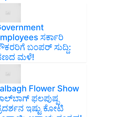
overnment
mployees ಸರ್ಕಾರಿ
ೌಕರರಿಗೆ ಬಂಪರ್‌ ಸುದ್ದಿ:
ಣದ ಮಳೆ!
albagh Flower Show
ಾಲ್‌ಬಾಗ್ ಫಲಪುಷ್ಪ
್ರದರ್ಶನ ಇಷ್ಟು ಕೋಟಿ