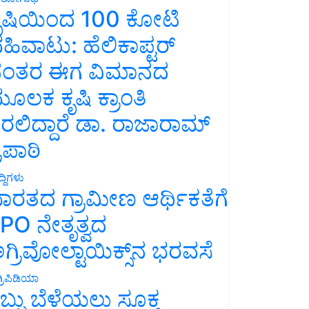
ೃಷಿಯಿಂದ 100 ಕೋಟಿ
ಹಿವಾಟು: ಹೆಲಿಕಾಪ್ಟರ್
ಂತರ ಈಗ ವಿಮಾನದ
ೂಲಕ ಕೃಷಿ ಕ್ರಾಂತಿ
ರಲಿದ್ದಾರೆ ಡಾ. ರಾಜಾರಾಮ್
್ರಿಪಾಠಿ
್ದಿಗಳು
ಾರತದ ಗ್ರಾಮೀಣ ಆರ್ಥಿಕತೆಗೆ
PO ನೇತೃತ್ವದ
ಗ್ರಿವೋಲ್ಟಾಯಿಕ್ಸ್‌ನ ಭರವಸೆ
್ರಿಪಿಡಿಯಾ
ಬ್ಬು ಬೆಳೆಯಲು ಸೂಕ್ತ