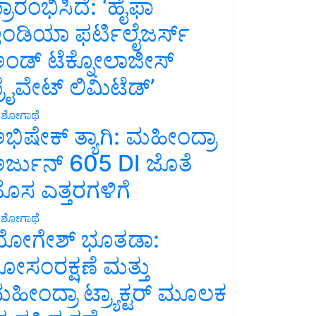
್ರಾರಂಭಿಸಿದೆ: ‘ಹೈಫಾ
ಂಡಿಯಾ ಫರ್ಟಿಲೈಜರ್ಸ್
ಂಡ್ ಟೆಕ್ನೋಲಾಜೀಸ್
್ರೈವೇಟ್ ಲಿಮಿಟೆಡ್’
ಶೋಗಾಥೆ
ಭಿಷೇಕ್ ತ್ಯಾಗಿ: ಮಹೀಂದ್ರಾ
ರ್ಜುನ್ 605 DI ಜೊತೆ
ೊಸ ಎತ್ತರಗಳಿಗೆ
ಶೋಗಾಥೆ
ೋಗೇಶ್ ಭೂತಡಾ:
ೋಸಂರಕ್ಷಣೆ ಮತ್ತು
ಹೀಂದ್ರಾ ಟ್ರ್ಯಾಕ್ಟರ್ ಮೂಲಕ