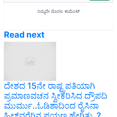
Read next
ದೇಶದ 15ನೇ ರಾಷ್ಟ್ರಪತಿಯಾಗಿ
ಪ್ರಮಾಣವಚನ ಸ್ವೀಕರಿಸಿದ ದ್ರೌಪದಿ
ಮುರ್ಮು..ಓಡಿಶಾದಿಂದ ರೈಸಿನಾ
ಹಿಲ್‌ವರೆಗಿನ ಪಯಣ ಹೇಗಿತ್ತು..?