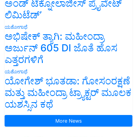
ಅಂಡ್ ಟೆಕ್ನೋಲಾಜೀಸ್ ಪ್ರೈವೇಟ್
ಲಿಮಿಟೆಡ್’
ಯಶೋಗಾಥೆ
ಅಭಿಷೇಕ್ ತ್ಯಾಗಿ: ಮಹೀಂದ್ರಾ
ಅರ್ಜುನ್ 605 DI ಜೊತೆ ಹೊಸ
ಎತ್ತರಗಳಿಗೆ
ಯಶೋಗಾಥೆ
ಯೋಗೇಶ್ ಭೂತಡಾ: ಗೋಸಂರಕ್ಷಣೆ
ಮತ್ತು ಮಹೀಂದ್ರಾ ಟ್ರ್ಯಾಕ್ಟರ್ ಮೂಲಕ
ಯಶಸ್ಸಿನ ಕಥೆ
More News