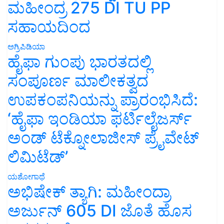
ಮಹೀಂದ್ರ 275 DI TU PP
ಸಹಾಯದಿಂದ
ಅಗ್ರಿಪಿಡಿಯಾ
ಹೈಫಾ ಗುಂಪು ಭಾರತದಲ್ಲಿ
ಸಂಪೂರ್ಣ ಮಾಲೀಕತ್ವದ
ಉಪಕಂಪನಿಯನ್ನು ಪ್ರಾರಂಭಿಸಿದೆ:
‘ಹೈಫಾ ಇಂಡಿಯಾ ಫರ್ಟಿಲೈಜರ್ಸ್
ಅಂಡ್ ಟೆಕ್ನೋಲಾಜೀಸ್ ಪ್ರೈವೇಟ್
ಲಿಮಿಟೆಡ್’
ಯಶೋಗಾಥೆ
ಅಭಿಷೇಕ್ ತ್ಯಾಗಿ: ಮಹೀಂದ್ರಾ
ಅರ್ಜುನ್ 605 DI ಜೊತೆ ಹೊಸ