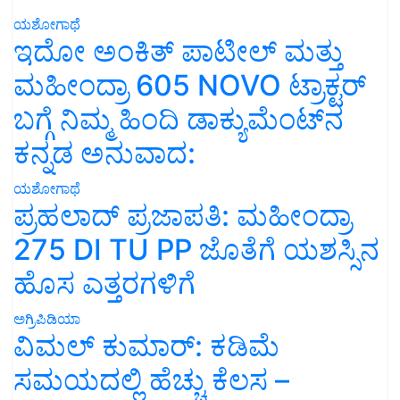
ಯಶೋಗಾಥೆ
ಇದೋ ಅಂಕಿತ್ ಪಾಟೀಲ್ ಮತ್ತು
ಮಹೀಂದ್ರಾ 605 NOVO ಟ್ರಾಕ್ಟರ್
ಬಗ್ಗೆ ನಿಮ್ಮ ಹಿಂದಿ ಡಾಕ್ಯುಮೆಂಟ್‌ನ
ಕನ್ನಡ ಅನುವಾದ:
ಯಶೋಗಾಥೆ
ಪ್ರಹಲಾದ್ ಪ್ರಜಾಪತಿ: ಮಹೀಂದ್ರಾ
275 DI TU PP ಜೊತೆಗೆ ಯಶಸ್ಸಿನ
ಹೊಸ ಎತ್ತರಗಳಿಗೆ
ಅಗ್ರಿಪಿಡಿಯಾ
ವಿಮಲ್ ಕುಮಾರ್: ಕಡಿಮೆ
ಸಮಯದಲ್ಲಿ ಹೆಚ್ಚು ಕೆಲಸ –