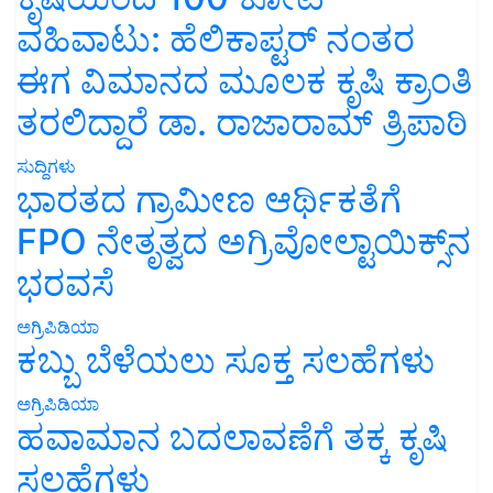
ವಹಿವಾಟು: ಹೆಲಿಕಾಪ್ಟರ್ ನಂತರ
ಈಗ ವಿಮಾನದ ಮೂಲಕ ಕೃಷಿ ಕ್ರಾಂತಿ
ತರಲಿದ್ದಾರೆ ಡಾ. ರಾಜಾರಾಮ್ ತ್ರಿಪಾಠಿ
ಸುದ್ದಿಗಳು
ಭಾರತದ ಗ್ರಾಮೀಣ ಆರ್ಥಿಕತೆಗೆ
FPO ನೇತೃತ್ವದ ಅಗ್ರಿವೋಲ್ಟಾಯಿಕ್ಸ್‌ನ
ಭರವಸೆ
ಅಗ್ರಿಪಿಡಿಯಾ
ಕಬ್ಬು ಬೆಳೆಯಲು ಸೂಕ್ತ ಸಲಹೆಗಳು
ಅಗ್ರಿಪಿಡಿಯಾ
ಹವಾಮಾನ ಬದಲಾವಣೆಗೆ ತಕ್ಕ ಕೃಷಿ
ಸಲಹೆಗಳು