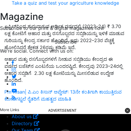
Take a quiz and test your agriculture knowledge
Magazine
ಏಪ್ರಿಲ್‌ನಿಂದ ಶುರುವಾಗುವ ಆರ್ಥಿಕ ವರ್ಷದಲ್ಲಿ (2023–24) ₹ 3.70
Subscribe to our print & digital magazines now
ಲಕ್ಷ ಕೋಟಿಗೆ ಆಹಾರ ಮತ್ತು ರಸಗೊಬ್ಬರದ ಸಬ್ಸಿಡಿಯನ್ನು ಇಳಿಕೆ ಮಾಡುವ
ಗುರಿಯನ್ನು ಕೇಂದ್ರ ಸರ್ಕಾರ ಹೊಂದಿದೆ. ಇದು 2022–23ರ ವೆಚ್ಚಕ್ಕೆ
Subscribe
ಹೋಲಿಸಿದರೆ ಶೇಕಡ 26ರಷ್ಟು ಕಡಿಮೆ ಇದೆ.
We're social. Connect with us on:
ಆಹಾರ ಮತ್ತು ರಸಗೊಬ್ಬರಗಳಿಗೆ ನೀಡುವ ಸಬ್ಸಿಡಿಯು ಕೇಂದ್ರದ ಈ
ವರ್ಷದ ಬಜೆಟ್‌ನ ಎಂಟನೆಯ ಒಂದರಷ್ಟಿದೆ. ಕೇಂದ್ರವು 2023–24ರಲ್ಲಿ
ಆಹಾರ ಸಬ್ಸಿಡಿಗೆ 2.30 ಲಕ್ಷ ಕೋಟಿಯನ್ನು ಮೀಸಲಿಡುವ ಉದ್ದೇಶ
ಹೊಂದಿದೆ.
Pm Kisan| ಪಿ.ಎಂ ಕಿಸಾನ್‌ ಅಪ್ಡೇಟ್‌: 13ನೇ ಕಂತಿಗಾಗಿ ಕಾಯುತ್ತಿರುವ
ಕೋಟಿಗಟ್ಟಲೆ ರೈತರಿಗೆ ಮಹತ್ವದ ಮಾಹಿತಿ
More Links
ADVERTISEMENT
About us
Directory
Our Team