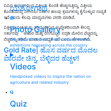
ವಿವಿಧ ಕಾರಣಗಳಿಂದ ವಿತ್ತೀಯ ಕೊರತೆ ಹೆಚ್ಚಾಗುತ್ತಿದ್ದು, ವಿತ್ತೀಯ
ಯಶೋಗಾಥೆ
ಕೊರತೆಯನ್ನು ನೀಗಿಸಲು ಸರ್ಕಾರ ಹಲವು ಕ್ರಮಗಳನ್ನು ಕೈಗೊಳ್ಳುವ ಸಾಧ್ಯತೆ
ಇದೆ ಎಂದು ಕೆಲವು ಮಾಧ್ಯಮಗಳು ವರದಿ ಮಾಡಿವೆ.
Photo Gallery
ವಿತ್ತೀಯ ನೀತಿಯನ್ನು ಸರಿದೂಗಿಸುವ ಉದ್ದೇಶದಿಂದಾಗಿ ಕೇಂದ್ರ
ಸರ್ಕಾರವು ಆಹಾರ ಮತ್ತು ರಸಗೊಬ್ಬರ ಸಬ್ಸಿಡಿ ಮೇಲಿನ ವೆಚ್ಚವನ್ನು
We capture the best photos around events,
ವೆಚ್ಚವನ್ನು ಕಡಿಮೆ ಮಾಡುವ ಸಾಧ್ಯತೆ ಇದೆ ಎಂದು ಹೇಳಲಾಗಿದೆ.
exhibitions happening across the country
Gold Rate| ಹೊಸ ವರ್ಷದ ಮೊದಲ
ವಾರವೇ ಚಿನ್ನ, ಬೆಳ್ಳಿದರ ಹೆಚ್ಚಳ!
Videos
Handpicked videos to inspire the nation on
agriculture and related industry
Quiz