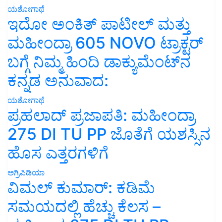
ಇದೋ ಅಂಕಿತ್ ಪಾಟೀಲ್ ಮತ್ತು
ಮಹೀಂದ್ರಾ 605 NOVO ಟ್ರಾಕ್ಟರ್
ಬಗ್ಗೆ ನಿಮ್ಮ ಹಿಂದಿ ಡಾಕ್ಯುಮೆಂಟ್‌ನ
ಕನ್ನಡ ಅನುವಾದ:
ಯಶೋಗಾಥೆ
ಪ್ರಹಲಾದ್ ಪ್ರಜಾಪತಿ: ಮಹೀಂದ್ರಾ
275 DI TU PP ಜೊತೆಗೆ ಯಶಸ್ಸಿನ
ಹೊಸ ಎತ್ತರಗಳಿಗೆ
ಅಗ್ರಿಪಿಡಿಯಾ
ವಿಮಲ್ ಕುಮಾರ್: ಕಡಿಮೆ
ಸಮಯದಲ್ಲಿ ಹೆಚ್ಚು ಕೆಲಸ –
ಮಹೀಂದ್ರ 275 DI TU PP