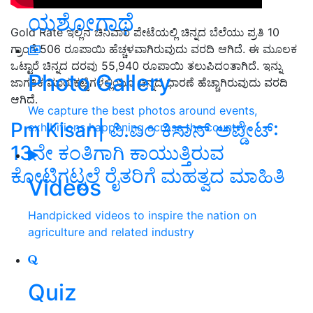
ಯಶೋಗಾಥೆ
Gold Rate
ಇಲ್ಲಿನ ಚಿನಿವಾರ ಪೇಟೆಯಲ್ಲಿ ಚಿನ್ನದ ಬೆಲೆಯು ಪ್ರತಿ
10
ಗ್ರಾಂಗೆ 506 ರೂಪಾಯಿ ಹೆಚ್ಚಳವಾಗಿರುವುದು ವರದಿ ಆಗಿದೆ. ಈ ಮೂಲಕ
ಒಟ್ಟಾರೆ ಚಿನ್ನದ ದರವು 55,940 ರೂಪಾಯಿ ತಲುಪಿದಂತಾಗಿದೆ. ಇನ್ನು
Photo Gallery
ಜಾಗತಿಕ ಮಾರುಕಟ್ಟೆಗಳಲ್ಲಿಯೂ ಚಿನ್ನದ ಧಾರಣೆ ಹೆಚ್ಚಾಗಿ
ರುವುದು ವರದಿ
ಆಗಿದೆ.
We capture the best photos around events,
Pm Kisan| ಪಿ.ಎಂ ಕಿಸಾನ್‌ ಅಪ್ಡೇಟ್‌:
exhibitions happening across the country
13ನೇ ಕಂತಿಗಾಗಿ ಕಾಯುತ್ತಿರುವ
ಕೋಟಿಗಟ್ಟಲೆ ರೈತರಿಗೆ ಮಹತ್ವದ ಮಾಹಿತಿ
Videos
Handpicked videos to inspire the nation on
agriculture and related industry
Quiz