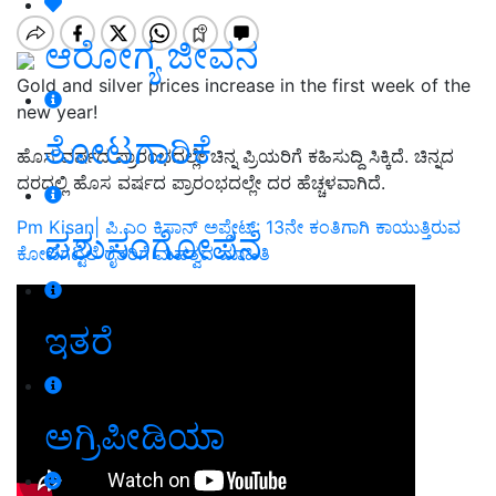
ಆರೋಗ್ಯ ಜೀವನ
Gold and silver prices increase in the first week of the
new year!
ತೋಟಗಾರಿಕೆ
ಹೊಸ ವರ್ಷದ ಪ್ರಾರಂಭದಲ್ಲೇ ಚಿನ್ನ ಪ್ರಿಯರಿಗೆ ಕಹಿಸುದ್ದಿ ಸಿಕ್ಕಿದೆ. ಚಿನ್ನದ
ದರದಲ್ಲಿ ಹೊಸ ವರ್ಷದ ಪ್ರಾರಂಭದಲ್ಲೇ ದರ ಹೆಚ್ಚಳವಾಗಿದೆ.
Pm Kisan| ಪಿ.ಎಂ ಕಿಸಾನ್‌ ಅಪ್ಡೇಟ್‌: 13ನೇ ಕಂತಿಗಾಗಿ ಕಾಯುತ್ತಿರುವ
ಪಶುಸಂಗೋಪನೆ
ಕೋಟಿಗಟ್ಟಲೆ ರೈತರಿಗೆ ಮಹತ್ವದ ಮಾಹಿತಿ
ಇತರೆ
ಅಗ್ರಿಪೀಡಿಯಾ