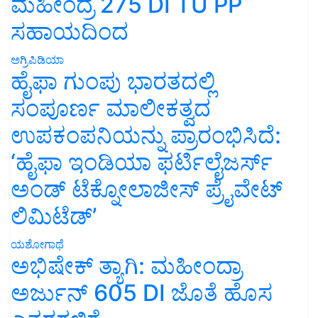
ಸಹಾಯದಿಂದ
ಅಗ್ರಿಪಿಡಿಯಾ
ಹೈಫಾ ಗುಂಪು ಭಾರತದಲ್ಲಿ
ಸಂಪೂರ್ಣ ಮಾಲೀಕತ್ವದ
ಉಪಕಂಪನಿಯನ್ನು ಪ್ರಾರಂಭಿಸಿದೆ:
‘ಹೈಫಾ ಇಂಡಿಯಾ ಫರ್ಟಿಲೈಜರ್ಸ್
ಅಂಡ್ ಟೆಕ್ನೋಲಾಜೀಸ್ ಪ್ರೈವೇಟ್
ಲಿಮಿಟೆಡ್’
ಯಶೋಗಾಥೆ
ಅಭಿಷೇಕ್ ತ್ಯಾಗಿ: ಮಹೀಂದ್ರಾ
ಅರ್ಜುನ್ 605 DI ಜೊತೆ ಹೊಸ
ಎತ್ತರಗಳಿಗೆ