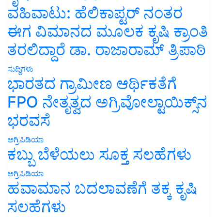
ವಹಿವಾಟು: ಹೆಲಿಕಾಪ್ಟರ್ ನಂತರ
ಈಗ ವಿಮಾನದ ಮೂಲಕ ಕೃಷಿ ಕ್ರಾಂತಿ
ತರಲಿದ್ದಾರೆ ಡಾ. ರಾಜಾರಾಮ್ ತ್ರಿಪಾಠಿ
ಸುದ್ದಿಗಳು
ಭಾರತದ ಗ್ರಾಮೀಣ ಆರ್ಥಿಕತೆಗೆ
FPO ನೇತೃತ್ವದ ಅಗ್ರಿವೋಲ್ಟಾಯಿಕ್ಸ್‌ನ
ಭರವಸೆ
ಅಗ್ರಿಪಿಡಿಯಾ
ಕಬ್ಬು ಬೆಳೆಯಲು ಸೂಕ್ತ ಸಲಹೆಗಳು
ಅಗ್ರಿಪಿಡಿಯಾ
ಹವಾಮಾನ ಬದಲಾವಣೆಗೆ ತಕ್ಕ ಕೃಷಿ
ಸಲಹೆಗಳು
ಯಶೋಗಾಥೆ