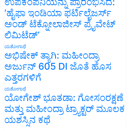
ಉಪಕಂಪನಿಯನ್ನು ಪ್ರಾರಂಭಿಸಿದೆ:
‘ಹೈಫಾ ಇಂಡಿಯಾ ಫರ್ಟಿಲೈಜರ್ಸ್
ಅಂಡ್ ಟೆಕ್ನೋಲಾಜೀಸ್ ಪ್ರೈವೇಟ್
ಲಿಮಿಟೆಡ್’
ಯಶೋಗಾಥೆ
ಅಭಿಷೇಕ್ ತ್ಯಾಗಿ: ಮಹೀಂದ್ರಾ
ಅರ್ಜುನ್ 605 DI ಜೊತೆ ಹೊಸ
ಎತ್ತರಗಳಿಗೆ
ಯಶೋಗಾಥೆ
ಯೋಗೇಶ್ ಭೂತಡಾ: ಗೋಸಂರಕ್ಷಣೆ
ಮತ್ತು ಮಹೀಂದ್ರಾ ಟ್ರ್ಯಾಕ್ಟರ್ ಮೂಲಕ
ಯಶಸ್ಸಿನ ಕಥೆ