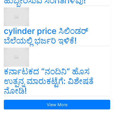
ಹುಬ್ಬೇರಿಸುವ ಸಂಗತಿಗಳಿವು!
cylinder price ಸಿಲಿಂಡರ್‌
ಬೆಲೆಯಲ್ಲಿ ಭರ್ಜರಿ ಇಳಿಕೆ!
ಕರ್ನಾಟಕದ “ನಂದಿನಿ” ಹೊಸ
ಉತ್ಪನ್ನ ಮಾರುಕಟ್ಟೆಗೆ: ವಿಶೇಷತೆ
ನೋಡಿ!
View More