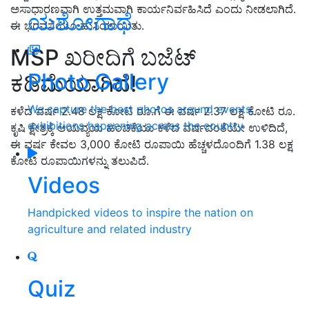
ಅಸಾಧಾರಣವಾಗಿ ಉತ್ತಮವಾಗಿ ಕಾರ್ಯನಿರ್ವಹಿಸಿದೆ ಎಂದು ನೀಡಲಾಗಿದೆ.
ಯಶೋಗಾಥೆ
ಈ ಭರವಸೆಯೂ ಹುಸಿಯಾಯಿತು.
MSP ಖರೀದಿಗೆ ಬಜೆಟ್
Photo Gallery
ಕಡಿಮೆಯಾಗಿದೆ!
We capture the best photos around events,
ಕಳೆದ ವರ್ಷ 2.48 ಲಕ್ಷ ಕೋಟಿ ರೂ.ಗೆ ಈ ವರ್ಷ 2.37 ಲಕ್ಷ ಕೋಟಿ ರೂ.
exhibitions happening across the country
ಕೃಷಿ ಕ್ಷೇತ್ರಕ್ಕೆ ಆಯವ್ಯಯ ಹಂಚಿಕೆಯು ಕಳೆದ ವರ್ಷದಂತೆಯೇ ಉಳಿದಿದೆ,
ಈ ವರ್ಷ ಕೇವಲ 3,000 ಕೋಟಿ ರೂಪಾಯಿ ಹೆಚ್ಚಳದೊಂದಿಗೆ 1.38 ಲಕ್ಷ
ಕೋಟಿ ರೂಪಾಯಿಗಳನ್ನು ತಲುಪಿದೆ.
Videos
Handpicked videos to inspire the nation on
agriculture and related industry
Quiz