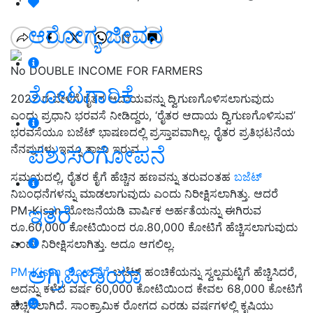
ಆರೋಗ್ಯ ಜೀವನ
No DOUBLE INCOME FOR FARMERS
ತೋಟಗಾರಿಕೆ
2022 ರ ವೇಳೆಗೆ ರೈತರ ಆದಾಯವನ್ನು ದ್ವಿಗುಣಗೊಳಿಸಲಾಗುವುದು
ಎಂದು ಪ್ರಧಾನಿ ಭರವಸೆ ನೀಡಿದ್ದರು, ‘ರೈತರ ಆದಾಯ ದ್ವಿಗುಣಗೊಳಿಸುವ’
ಭರವಸೆಯೂ ಬಜೆಟ್ ಭಾಷಣದಲ್ಲಿ ಪ್ರಸ್ತಾಪವಾಗಿಲ್ಲ. ರೈತರ ಪ್ರತಿಭಟನೆಯ
ಪಶುಸಂಗೋಪನೆ
ನೆನಪುಗಳು ಇನ್ನೂ ತಾಜಾ ಇರುವ
ಸಮಯದಲ್ಲಿ, ರೈತರ ಕೈಗೆ ಹೆಚ್ಚಿನ ಹಣವನ್ನು ತರುವಂತಹ
ಬಜೆಟ್
ನಿಬಂಧನೆಗಳನ್ನು ಮಾಡಲಾಗುವುದು ಎಂದು ನಿರೀಕ್ಷಿಸಲಾಗಿತ್ತು. ಆದರೆ
ಇತರೆ
PM-Kisan ಯೋಜನೆಯಡಿ ವಾರ್ಷಿಕ ಅರ್ಹತೆಯನ್ನು ಈಗಿರುವ
ರೂ.60,000 ಕೋಟಿಯಿಂದ ರೂ.80,000 ಕೋಟಿಗೆ ಹೆಚ್ಚಿಸಲಾಗುವುದು
ಎಂದು ನಿರೀಕ್ಷಿಸಲಾಗಿತ್ತು. ಅದೂ ಆಗಲಿಲ್ಲ.
ಅಗ್ರಿಪೀಡಿಯಾ
PM-Kisan ಯೋಜನೆಗೆ
ಬಜೆಟ್ ಹಂಚಿಕೆಯನ್ನು ಸ್ವಲ್ಪಮಟ್ಟಿಗೆ ಹೆಚ್ಚಿಸಿದರೆ,
ಅದನ್ನು ಕಳೆದ ವರ್ಷ 60,000 ಕೋಟಿಯಿಂದ ಕೇವಲ 68,000 ಕೋಟಿಗೆ
ಹೆಚ್ಚಿಸಲಾಗಿದೆ. ಸಾಂಕ್ರಾಮಿಕ ರೋಗದ ಎರಡು ವರ್ಷಗಳಲ್ಲಿ ಕೃಷಿಯು