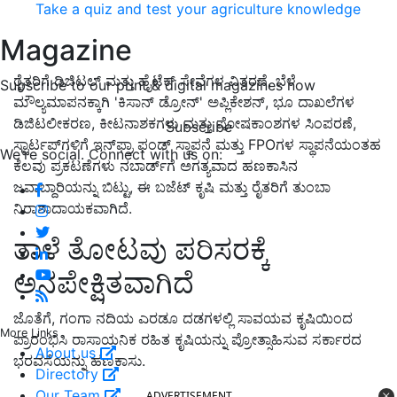
Take a quiz and test your agriculture knowledge
Magazine
ರೈತರಿಗೆ ಡಿಜಿಟಲ್ ಮತ್ತು ಹೈಟೆಕ್ ಸೇವೆಗಳ ವಿತರಣೆ, ಬೆಳೆ
Subscribe to our print & digital magazines now
ಮೌಲ್ಯಮಾಪನಕ್ಕಾಗಿ 'ಕಿಸಾನ್ ಡ್ರೋನ್' ಅಪ್ಲಿಕೇಶನ್, ಭೂ ದಾಖಲೆಗಳ
ಡಿಜಿಟಲೀಕರಣ, ಕೀಟನಾಶಕಗಳು ಮತ್ತು ಪೋಷಕಾಂಶಗಳ ಸಿಂಪರಣೆ,
Subscribe
ಸ್ಟಾರ್ಟಪ್‌ಗಳಿಗೆ ಇನ್‌ಫ್ರಾ ಫಂಡ್ ಸ್ಥಾಪನೆ ಮತ್ತು FPOಗಳ ಸ್ಥಾಪನೆಯಂತಹ
We're social. Connect with us on:
ಕೆಲವು ಪ್ರಕಟಣೆಗಳು ನಬಾರ್ಡ್‌ಗೆ ಅಗತ್ಯವಾದ ಹಣಕಾಸಿನ
ಜವಾಬ್ದಾರಿಯನ್ನು ಬಿಟ್ಟು, ಈ ಬಜೆಟ್ ಕೃಷಿ ಮತ್ತು ರೈತರಿಗೆ ತುಂಬಾ
ನಿರಾಶಾದಾಯಕವಾಗಿದೆ.
ತಾಳೆ ತೋಟವು ಪರಿಸರಕ್ಕೆ
ಅನಪೇಕ್ಷಿತವಾಗಿದೆ
ಜೊತೆಗೆ, ಗಂಗಾ ನದಿಯ ಎರಡೂ ದಡಗಳಲ್ಲಿ ಸಾವಯವ ಕೃಷಿಯಿಂದ
More Links
ಪ್ರಾರಂಭಿಸಿ ರಾಸಾಯನಿಕ ರಹಿತ ಕೃಷಿಯನ್ನು ಪ್ರೋತ್ಸಾಹಿಸುವ ಸರ್ಕಾರದ
About us
ಭರವಸೆಯನ್ನು ಹಣಕಾಸು.
Directory
Our Team
ADVERTISEMENT