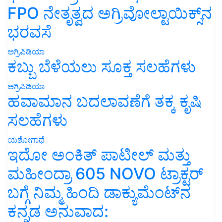
FPO ನೇತೃತ್ವದ ಅಗ್ರಿವೋಲ್ಟಾಯಿಕ್ಸ್‌ನ
ಭರವಸೆ
ಅಗ್ರಿಪಿಡಿಯಾ
ಕಬ್ಬು ಬೆಳೆಯಲು ಸೂಕ್ತ ಸಲಹೆಗಳು
ಅಗ್ರಿಪಿಡಿಯಾ
ಹವಾಮಾನ ಬದಲಾವಣೆಗೆ ತಕ್ಕ ಕೃಷಿ
ಸಲಹೆಗಳು
ಯಶೋಗಾಥೆ
ಇದೋ ಅಂಕಿತ್ ಪಾಟೀಲ್ ಮತ್ತು
ಮಹೀಂದ್ರಾ 605 NOVO ಟ್ರಾಕ್ಟರ್
ಬಗ್ಗೆ ನಿಮ್ಮ ಹಿಂದಿ ಡಾಕ್ಯುಮೆಂಟ್‌ನ
ಕನ್ನಡ ಅನುವಾದ: