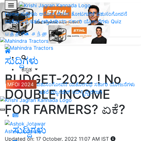
Home
ಸುದ್ದಿಗಳು
ಆರೋಗ್ಯ ಜೀವನ
ತೋಟಗಾರಿಕೆ
ಪಶುಸಂಗೋಪನೆ
ಯಶೋಗಾಥೆ
ಇತರೆ
ಅಗ್ರಿಪೀಡಿಯಾ
ಸರ್ಕಾರಿ ಯೋಜನೆಗಳು
Quiz
பத்திரிகை சந்தா
ಸುದ್ದಿಗಳು
ಕನ್ನಡ
BUDGET-2022 ! No
MFOI 2024
ಪಶುಸಂಗೋಪನೆ
ಯಶೋಗಾಥೆ
ಸರ್ಕಾರಿ ಯೋಜನೆಗಳು
DOUBLE INCOME
ಇತರೆ
ಮ್ಯಾಗಜಿನ್‌ ಸಬ್‌ಸ್ಕ್ರಿಪ್ಷನ್‌ಗಾಗಿ
FOR FARMERS? ಏಕೆ?
ಸುದ್ದಿಗಳು
Ashok Jotawar
Updated on: 17 October, 2022 11:07 AM IST