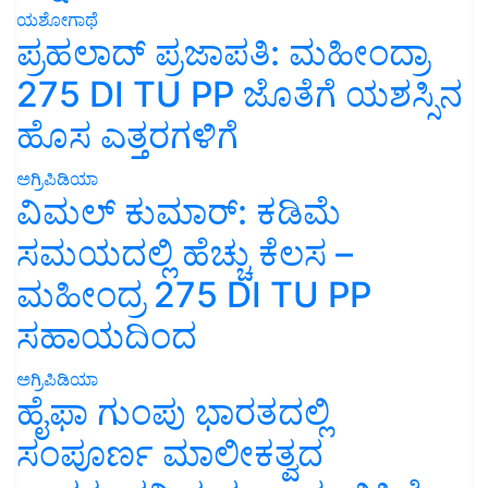
ಯಶೋಗಾಥೆ
ಪ್ರಹಲಾದ್ ಪ್ರಜಾಪತಿ: ಮಹೀಂದ್ರಾ
275 DI TU PP ಜೊತೆಗೆ ಯಶಸ್ಸಿನ
ಹೊಸ ಎತ್ತರಗಳಿಗೆ
ಅಗ್ರಿಪಿಡಿಯಾ
ವಿಮಲ್ ಕುಮಾರ್: ಕಡಿಮೆ
ಸಮಯದಲ್ಲಿ ಹೆಚ್ಚು ಕೆಲಸ –
ಮಹೀಂದ್ರ 275 DI TU PP
ಸಹಾಯದಿಂದ
ಅಗ್ರಿಪಿಡಿಯಾ
ಹೈಫಾ ಗುಂಪು ಭಾರತದಲ್ಲಿ
ಸಂಪೂರ್ಣ ಮಾಲೀಕತ್ವದ