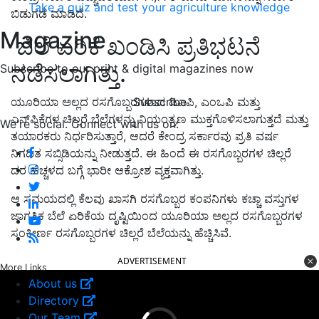
Take a quiz and test your agriculture knowledge
ಬಿಡುಗಡೆ ಮಾಡಿದೆ.
Magazine
ಬೆಲೆ ಏರಿಕೆ ಖಂಡಿಸಿ ಪ್ರತಿಭಟನೆ
ನಡೆಸಲಾಗಿತ್ತು.
Subscribe to our print & digital magazines now
Subscribe
ಯೂರಿಯಾ ಅಲ್ಲದ ರಸಗೊಬ್ಬರಗಳಾದ ಡಿಎಪಿ, ಎಂಒಪಿ ಮತ್ತು
ಎನ್‌ಪಿಕೆಗಳ ಚಿಲ್ಲರೆ ಬೆಲೆಗಳನ್ನು ನಿಯಂತ್ರಣ ಮುಕ್ತಗೊಳಿಸಲಾಗುತ್ತದೆ ಮತ್ತು
We're social. Connect with us on:
ತಯಾರಕರು ನಿರ್ಧರಿಸುತ್ತಾರೆ, ಆದರೆ ಕೇಂದ್ರ ಸರ್ಕಾರವು ಪ್ರತಿ ವರ್ಷ
ನಿಗದಿತ ಸಬ್ಸಿಡಿಯನ್ನು ನೀಡುತ್ತದೆ. ಈ ಹಿಂದೆ ಈ ರಸಗೊಬ್ಬರಗಳ ಚಿಲ್ಲರೆ
ದರ ಹೆಚ್ಚಳದ ಬಗ್ಗೆ ಭಾರೀ ಆಕ್ರೋಶ ವ್ಯಕ್ತವಾಗಿತ್ತು.
ಆ ಸಮಯದಲ್ಲಿ ಕೆಲವು ಖಾಸಗಿ ರಸಗೊಬ್ಬರ ಕಂಪನಿಗಳು ಕಚ್ಚಾ ವಸ್ತುಗಳ
ಜಾಗತಿಕ ಬೆಲೆ ಏರಿಕೆಯ ದೃಷ್ಟಿಯಿಂದ ಯೂರಿಯಾ ಅಲ್ಲದ ರಸಗೊಬ್ಬರಗಳ
ಸಂಕೀರ್ಣ ರಸಗೊಬ್ಬರಗಳ ಚಿಲ್ಲರೆ ಬೆಲೆಯನ್ನು ಹೆಚ್ಚಿಸಿವೆ.
ADVERTISEMENT
More Links
About us
Directory
Our Team