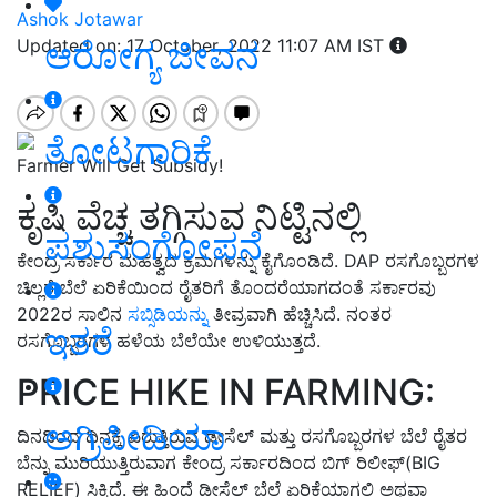
Ashok Jotawar
ಆರೋಗ್ಯ ಜೀವನ
Updated on: 17 October, 2022 11:07 AM IST
ತೋಟಗಾರಿಕೆ
Farmer Will Get Subsidy!
ಕೃಷಿ ವೆಚ್ಚ ತಗ್ಗಿಸುವ ನಿಟ್ಟಿನಲ್ಲಿ
ಪಶುಸಂಗೋಪನೆ
ಕೇಂದ್ರ ಸರ್ಕಾರ ಮಹತ್ವದ ಕ್ರಮಗಳನ್ನು ಕೈಗೊಂಡಿದೆ. DAP ರಸಗೊಬ್ಬರಗಳ
ಚಿಲ್ಲರೆ ಬೆಲೆ ಏರಿಕೆಯಿಂದ ರೈತರಿಗೆ ತೊಂದರೆಯಾಗದಂತೆ ಸರ್ಕಾರವು
2022ರ ಸಾಲಿನ
ಸಬ್ಸಿಡಿಯನ್ನು
ತೀವ್ರವಾಗಿ ಹೆಚ್ಚಿಸಿದೆ. ನಂತರ
ಇತರೆ
ರಸಗೊಬ್ಬರಗಳ ಹಳೆಯ ಬೆಲೆಯೇ ಉಳಿಯುತ್ತದೆ.
PRICE HIKE IN FARMING:
ಅಗ್ರಿಪೀಡಿಯಾ
ದಿನದಿಂದ ದಿನಕ್ಕೆ ಏರುತ್ತಿರುವ ಡೀಸೆಲ್ ಮತ್ತು ರಸಗೊಬ್ಬರಗಳ ಬೆಲೆ ರೈತರ
ಬೆನ್ನು ಮುರಿಯುತ್ತಿರುವಾಗ ಕೇಂದ್ರ ಸರ್ಕಾರದಿಂದ ಬಿಗ್ ರಿಲೀಫ್(BIG
RELIEF) ಸಿಕ್ಕಿದೆ. ಈ ಹಿಂದೆ ಡೀಸೆಲ್ ಬೆಲೆ ಏರಿಕೆಯಾಗಲಿ ಅಥವಾ