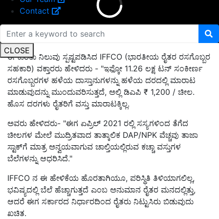
Contact
CLOSE
ಈ ಕುರಿತು ನಿಲುವು ಸ್ಪಷ್ಟಪಡಿಸಿದ IFFCO (ಭಾರತೀಯ ರೈತರ ರಸಗೊಬ್ಬರ
ಸಹಕಾರಿ) ವಕ್ತಾರರು ಹೇಳಿದರು - "ಇಫ್ಕೋ 11.26 ಲಕ್ಷ ಟನ್ ಸಂಕೀರ್ಣ
ರಸಗೊಬ್ಬರಗಳ ಹಳೆಯ ದಾಸ್ತಾನುಗಳನ್ನು ಹಳೆಯ ದರದಲ್ಲಿ ಮಾರಾಟ
ಮಾಡುವುದನ್ನು ಮುಂದುವರಿಸುತ್ತದೆ, ಅಲ್ಲಿ ಡಿಎಪಿ ₹ 1,200 / ಚೀಲ.
ಹೊಸ ದರಗಳು ರೈತರಿಗೆ ವಸ್ತು ಮಾರಾಟಕ್ಕಿಲ್ಲ.
ಅವರು ಹೇಳಿದರು- "ಈಗ ಏಪ್ರಿಲ್ 2021 ರಲ್ಲಿ ಸಸ್ಯಗಳಿಂದ ತೆಗೆದ
ಚೀಲಗಳ ಮೇಲೆ ಮುದ್ರಿತವಾದ ತಾತ್ಕಾಲಿಕ DAP/NPK ವೆಚ್ಚವು ತಾಜಾ
ಸ್ಟಾಕ್‌ಗೆ ಮಾತ್ರ ಅನ್ವಯವಾಗುವ ಚಾಲ್ತಿಯಲ್ಲಿರುವ ಕಚ್ಚಾ ವಸ್ತುಗಳ
ಬೆಲೆಗಳನ್ನು ಆಧರಿಸಿದೆ."
IFFCO ನ ಈ ಹೇಳಿಕೆಯ ಹೊರತಾಗಿಯೂ, ಪರಿಸ್ಥಿತಿ ತಿಳಿಯಾಗಲಿಲ್ಲ,
ಭವಿಷ್ಯದಲ್ಲಿ ಬೆಲೆ ಹೆಚ್ಚಾಗುತ್ತದೆ ಎಂಬ ಅನುಮಾನ ರೈತರ ಮನದಲ್ಲಿತ್ತು,
ಆದರೆ ಈಗ ಸರ್ಕಾರದ ನಿರ್ಧಾರದಿಂದ ರೈತರು ನಿಟ್ಟುಸಿರು ಬಿಡುವುದು
ಖಚಿತ.