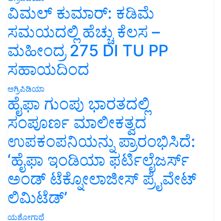
ವಿಮಲ್ ಕುಮಾರ್: ಕಡಿಮೆ
ಸಮಯದಲ್ಲಿ ಹೆಚ್ಚು ಕೆಲಸ –
ಮಹೀಂದ್ರ 275 DI TU PP
ಸಹಾಯದಿಂದ
ಅಗ್ರಿಪಿಡಿಯಾ
ಹೈಫಾ ಗುಂಪು ಭಾರತದಲ್ಲಿ
ಸಂಪೂರ್ಣ ಮಾಲೀಕತ್ವದ
ಉಪಕಂಪನಿಯನ್ನು ಪ್ರಾರಂಭಿಸಿದೆ:
‘ಹೈಫಾ ಇಂಡಿಯಾ ಫರ್ಟಿಲೈಜರ್ಸ್
ಅಂಡ್ ಟೆಕ್ನೋಲಾಜೀಸ್ ಪ್ರೈವೇಟ್
ಲಿಮಿಟೆಡ್’
ಯಶೋಗಾಥೆ