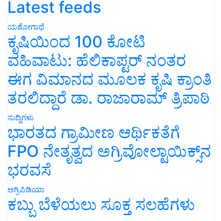
Latest feeds
ಯಶೋಗಾಥೆ
ಕೃಷಿಯಿಂದ 100 ಕೋಟಿ
ವಹಿವಾಟು: ಹೆಲಿಕಾಪ್ಟರ್ ನಂತರ
ಈಗ ವಿಮಾನದ ಮೂಲಕ ಕೃಷಿ ಕ್ರಾಂತಿ
ತರಲಿದ್ದಾರೆ ಡಾ. ರಾಜಾರಾಮ್ ತ್ರಿಪಾಠಿ
ಸುದ್ದಿಗಳು
ಭಾರತದ ಗ್ರಾಮೀಣ ಆರ್ಥಿಕತೆಗೆ
FPO ನೇತೃತ್ವದ ಅಗ್ರಿವೋಲ್ಟಾಯಿಕ್ಸ್‌ನ
ಭರವಸೆ
ಅಗ್ರಿಪಿಡಿಯಾ
ಕಬ್ಬು ಬೆಳೆಯಲು ಸೂಕ್ತ ಸಲಹೆಗಳು