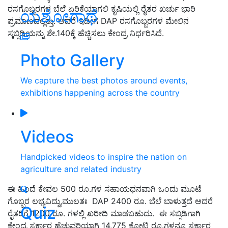
ರಸಗೊಬ್ಬರಗಳ ಬೆಲೆ ಏರಿಕೆಯಾಗಲಿ ಕೃಷಿಯಲ್ಲಿ ರೈತರ ಖರ್ಚು ಭಾರಿ
ಯಶೋಗಾಥೆ
ಪ್ರಮಾಣದಲ್ಲಿತ್ತು. ಆದರೆ ಇದೀಗ DAP ರಸಗೊಬ್ಬರಗಳ ಮೇಲಿನ
ಸಬ್ಸಿಡಿಯನ್ನು ಶೇ.140ಕ್ಕೆ ಹೆಚ್ಚಿಸಲು ಕೇಂದ್ರ ನಿರ್ಧರಿಸಿದೆ.
Photo Gallery
We capture the best photos around events,
exhibitions happening across the country
Videos
Handpicked videos to inspire the nation on
agriculture and related industry
ಈ ಹಿಂದೆ ಕೇವಲ 500 ರೂ.ಗಳ ಸಹಾಯಧನವಾಗಿ ಒಂದು ಮೂಟೆ
ಗೊಬ್ಬರ ಲಭ್ಯವಿದ್ದು,ಮುಲತಃ DAP 2400 ರೂ. ಬೆಲೆ ಬಾಳುತ್ತದೆ ಆದರೆ
Quiz
ರೈತರಿಗೆ 1200 ರೂ. ಗಳಲ್ಲಿ ಖರೀದಿ ಮಾಡಬಹುದು. ಈ ಸಬ್ಸಿಡಿಗಾಗಿ
ಕೇಂದ್ರ ಸರ್ಕಾರ ಹೆಚ್ಚುವರಿಯಾಗಿ 14,775 ಕೋಟಿ ರೂ.ಗಳನ್ನೂ ಸರ್ಕಾರ