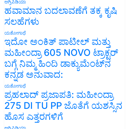
ಅಗ್ರಿಪಿಡಿಯಾ
ಹವಾಮಾನ ಬದಲಾವಣೆಗೆ ತಕ್ಕ ಕೃಷಿ
ಸಲಹೆಗಳು
ಯಶೋಗಾಥೆ
ಇದೋ ಅಂಕಿತ್ ಪಾಟೀಲ್ ಮತ್ತು
ಮಹೀಂದ್ರಾ 605 NOVO ಟ್ರಾಕ್ಟರ್
ಬಗ್ಗೆ ನಿಮ್ಮ ಹಿಂದಿ ಡಾಕ್ಯುಮೆಂಟ್‌ನ
ಕನ್ನಡ ಅನುವಾದ:
ಯಶೋಗಾಥೆ
ಪ್ರಹಲಾದ್ ಪ್ರಜಾಪತಿ: ಮಹೀಂದ್ರಾ
275 DI TU PP ಜೊತೆಗೆ ಯಶಸ್ಸಿನ
ಹೊಸ ಎತ್ತರಗಳಿಗೆ
ಅಗ್ರಿಪಿಡಿಯಾ