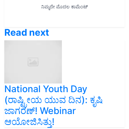
Read next
National Youth Day
(ರಾಷ್ಟ್ರೀಯ ಯುವ ದಿನ): ಕೃಷಿ
ಜಾಗರಣ್! Webinar
ಆಯೋಜಿಸಿತ್ತು!