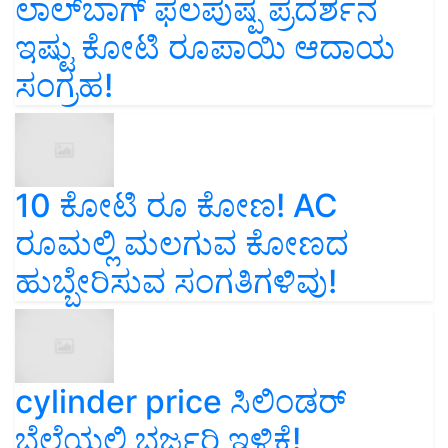
ಲಾಲ್‌ಬಾಗ್ ಫಲಪುಷ್ಪ ಪ್ರದರ್ಶನ
ಇಷ್ಟು ಕೋಟಿ ರೂಪಾಯಿ ಆದಾಯ
ಸಂಗ್ರಹ!
10 ಕೋಟಿ ರೂ ಕೋಣ! AC
ರೂಮಲ್ಲಿ ಮಲಗುವ ಕೋಣದ
ಹುಬ್ಬೇರಿಸುವ ಸಂಗತಿಗಳಿವು!
cylinder price ಸಿಲಿಂಡರ್‌
ಬೆಲೆಯಲ್ಲಿ ಭರ್ಜರಿ ಇಳಿಕೆ!