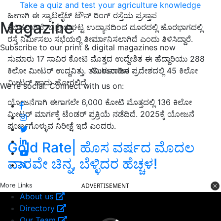
Take a quiz and test your agriculture knowledge
ಹೀಗಾಗಿ ಈ ಸ್ಯಾಟಲೈಟ್‌ ಟೌನ್‌ ರಿಂಗ್‌ ರಸ್ತೆಯ ಪ್ರಸ್ತಾಪ
Magazine
ಕೈಬಿಡಲಾಗಿದೆ. ಬನ್ನೇರುಘಟ್ಟ ಉದ್ಯಾನದಿಂದ ದೂರದಲ್ಲಿ ಹೊರಭಾಗದಲ್ಲಿ
ರಸ್ತೆ ನಿರ್ಮಿಸಲು ಸಭೆಯಲ್ಲಿ ತೀರ್ಮಾನಿಸಲಾಗಿದೆ ಎಂದು ತಿಳಿಸಿದ್ದಾರೆ.
Subscribe to our print & digital magazines now
ಸುಮಾರು 17 ಸಾವಿರ ಕೋಟಿ ಮೊತ್ತದ ಉದ್ದೇಶಿತ ಈ ಹೆದ್ದಾರಿಯು 288
Subscribe
ಕಿಲೋ ಮೀಟರ್ ಉದ್ದವಿತ್ತು. ತಮಿಳುನಾಡಿನ ಪ್ರದೇಶದಲ್ಲಿ 45 ಕಿಲೋ
ಮೀಟರ್‌ ಹಾದು ಹೋಗಲಿದೆ.
We're social. Connect with us on:
ಯೋಜನೆಗಾಗಿ ಈಗಾಗಲೇ 6,000 ಕೋಟಿ ಮೊತ್ತದಲ್ಲಿ 136 ಕಿಲೋ
ಮೀಟರ್‌ ಮಾರ್ಗಕ್ಕೆ ಟೆಂಡರ್ ಪ್ರಕ್ರಿಯೆ ನಡೆದಿದೆ. 2025ಕ್ಕೆ ಯೋಜನೆ
ಪೂರ್ಣಗೊಳ್ಳುವ ನಿರೀಕ್ಷೆ ಇದೆ ಎಂದರು.
Gold Rate| ಹೊಸ ವರ್ಷದ ಮೊದಲ
ವಾರವೇ ಚಿನ್ನ, ಬೆಳ್ಳಿದರ ಹೆಚ್ಚಳ!
More Links
ADVERTISEMENT
About us
Directory
Our Team