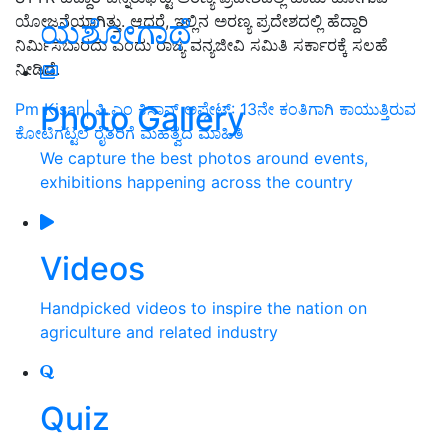
ಯೋಜನೆಯಾಗಿತ್ತು. ಆದರೆ, ಇಲ್ಲಿನ ಅರಣ್ಯ ಪ್ರದೇಶದಲ್ಲಿ ಹೆದ್ದಾರಿ
ಯಶೋಗಾಥೆ
ನಿರ್ಮಿಸಬಾರದು ಎಂದು ರಾಜ್ಯ ವನ್ಯಜೀವಿ ಸಮಿತಿ ಸರ್ಕಾರಕ್ಕೆ ಸಲಹೆ
ನೀಡಿದೆ.
Photo Gallery
Pm Kisan| ಪಿ.ಎಂ ಕಿಸಾನ್‌ ಅಪ್ಡೇಟ್‌: 13ನೇ ಕಂತಿಗಾಗಿ ಕಾಯುತ್ತಿರುವ
ಕೋಟಿಗಟ್ಟಲೆ ರೈತರಿಗೆ ಮಹತ್ವದ ಮಾಹಿತಿ
We capture the best photos around events,
exhibitions happening across the country
Videos
Handpicked videos to inspire the nation on
agriculture and related industry
Quiz