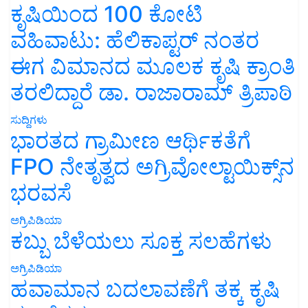
ಕೃಷಿಯಿಂದ 100 ಕೋಟಿ
ವಹಿವಾಟು: ಹೆಲಿಕಾಪ್ಟರ್ ನಂತರ
ಈಗ ವಿಮಾನದ ಮೂಲಕ ಕೃಷಿ ಕ್ರಾಂತಿ
ತರಲಿದ್ದಾರೆ ಡಾ. ರಾಜಾರಾಮ್ ತ್ರಿಪಾಠಿ
ಸುದ್ದಿಗಳು
ಭಾರತದ ಗ್ರಾಮೀಣ ಆರ್ಥಿಕತೆಗೆ
FPO ನೇತೃತ್ವದ ಅಗ್ರಿವೋಲ್ಟಾಯಿಕ್ಸ್‌ನ
ಭರವಸೆ
ಅಗ್ರಿಪಿಡಿಯಾ
ಕಬ್ಬು ಬೆಳೆಯಲು ಸೂಕ್ತ ಸಲಹೆಗಳು
ಅಗ್ರಿಪಿಡಿಯಾ
ಹವಾಮಾನ ಬದಲಾವಣೆಗೆ ತಕ್ಕ ಕೃಷಿ