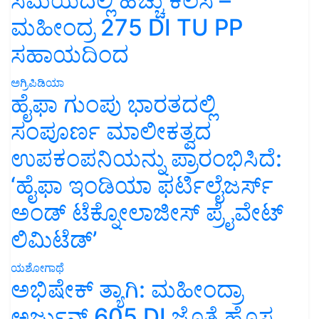
ಸಮಯದಲ್ಲಿ ಹೆಚ್ಚು ಕೆಲಸ –
ಮಹೀಂದ್ರ 275 DI TU PP
ಸಹಾಯದಿಂದ
ಅಗ್ರಿಪಿಡಿಯಾ
ಹೈಫಾ ಗುಂಪು ಭಾರತದಲ್ಲಿ
ಸಂಪೂರ್ಣ ಮಾಲೀಕತ್ವದ
ಉಪಕಂಪನಿಯನ್ನು ಪ್ರಾರಂಭಿಸಿದೆ:
‘ಹೈಫಾ ಇಂಡಿಯಾ ಫರ್ಟಿಲೈಜರ್ಸ್
ಅಂಡ್ ಟೆಕ್ನೋಲಾಜೀಸ್ ಪ್ರೈವೇಟ್
ಲಿಮಿಟೆಡ್’
ಯಶೋಗಾಥೆ
ಅಭಿಷೇಕ್ ತ್ಯಾಗಿ: ಮಹೀಂದ್ರಾ
ಅರ್ಜುನ್ 605 DI ಜೊತೆ ಹೊಸ