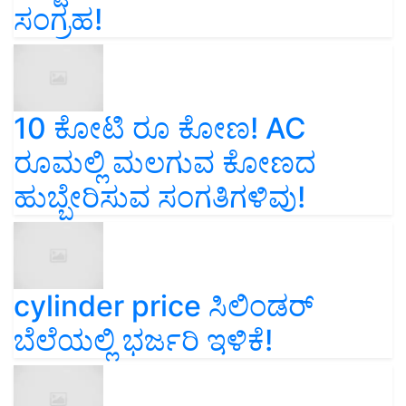
ಸಂಗ್ರಹ!
10 ಕೋಟಿ ರೂ ಕೋಣ! AC
ರೂಮಲ್ಲಿ ಮಲಗುವ ಕೋಣದ
ಹುಬ್ಬೇರಿಸುವ ಸಂಗತಿಗಳಿವು!
cylinder price ಸಿಲಿಂಡರ್‌
ಬೆಲೆಯಲ್ಲಿ ಭರ್ಜರಿ ಇಳಿಕೆ!