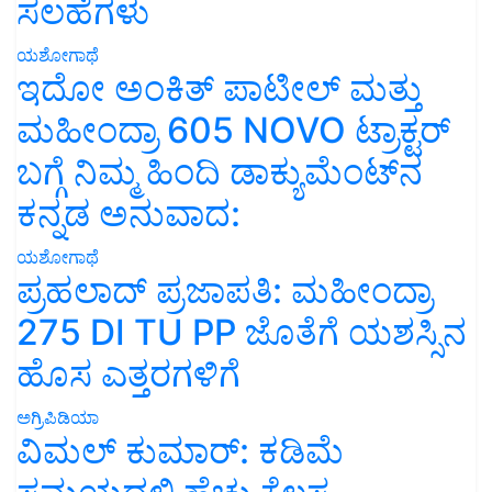
ಸಲಹೆಗಳು
ಯಶೋಗಾಥೆ
ಇದೋ ಅಂಕಿತ್ ಪಾಟೀಲ್ ಮತ್ತು
ಮಹೀಂದ್ರಾ 605 NOVO ಟ್ರಾಕ್ಟರ್
ಬಗ್ಗೆ ನಿಮ್ಮ ಹಿಂದಿ ಡಾಕ್ಯುಮೆಂಟ್‌ನ
ಕನ್ನಡ ಅನುವಾದ:
ಯಶೋಗಾಥೆ
ಪ್ರಹಲಾದ್ ಪ್ರಜಾಪತಿ: ಮಹೀಂದ್ರಾ
275 DI TU PP ಜೊತೆಗೆ ಯಶಸ್ಸಿನ
ಹೊಸ ಎತ್ತರಗಳಿಗೆ
ಅಗ್ರಿಪಿಡಿಯಾ
ವಿಮಲ್ ಕುಮಾರ್: ಕಡಿಮೆ