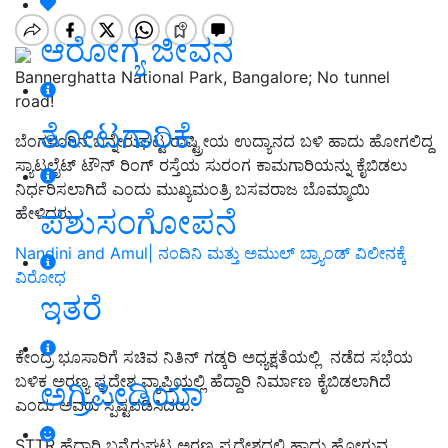
ಆರೋಗ್ಯ ಜೀವನ
Bannerghatta National Park, Bangalore; No tunnel
road!
ತೋಟಗಾರಿಕೆ
ಬೆಂಗಳೂರಿನ ಬನ್ನೇರುಘಟ್ಟ ರಾಷ್ಟ್ರೀಯ ಉದ್ಯಾನದ ಬಳಿ ಹಾದು ಹೋಗಲಿದ್ದ
ಸ್ಯಾಟಲೈಟ್‌ ಟೌನ್‌ ರಿಂಗ್‌ ರಸ್ತೆಯ ಸುರಂಗ ಕಾಮಗಾರಿಯನ್ನು ಕೈಬಿಡಲು
ನಿರ್ಧರಿಸಲಾಗಿದೆ ಎಂದು ಮುಖ್ಯಮಂತ್ರಿ ಬಸವರಾಜ ಬೊಮ್ಮಾಯಿ
ಪಶುಸಂಗೋಪನೆ
ಹೇಳಿದರು.
Nandini and Amul| ನಂದಿನಿ ಮತ್ತು ಅಮುಲ್‌ ಬ್ರ್ಯಾಂಡ್‌ ವಿಲೀನಕ್ಕೆ
ವಿರೋಧ
ಇತರೆ
ಕೇಂದ್ರ ಭೂಸಾರಿಗೆ ಸಚಿವ ನಿತಿನ್ ಗಡ್ಕರಿ ಅಧ್ಯಕ್ಷತೆಯಲ್ಲಿ ನಡೆದ ಸಭೆಯ
ಬಳಿಕ ಅರಣ್ಯ ಪ್ರದೇಶ ವ್ಯಾಪ್ತಿಯಲ್ಲಿ ಹೆದ್ದಾರಿ ನಿರ್ಮಾಣ ಕೈಬಿಡಲಾಗಿದೆ
ಅಗ್ರಿಪೀಡಿಯಾ
ಎಂದು ಅವರು ಸ್ಪಷ್ಟಪಡಿಸಿದರು.
STTR ಹೆದ್ದಾರಿ ಬನ್ನೆರುಘಟ್ಟ ಅರಣ್ಯ ಪ್ರದೇಶದಲ್ಲಿ ಹಾದು ಹೋಗುವ